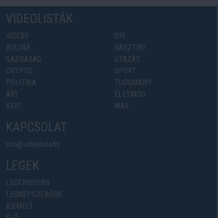
VIDEOLISTÁK
VICCES
DIY
BULVÁR
GASZTRO
GAZDASÁG
UTAZÁS
CRYPTO
SPORT
POLITIKA
TUDOMÁNY
ART
ÉLETMÓD
KERT
MÁS
KAPCSOLAT
info@videolista.hu
LEGEK
LEGFRISSEBB
LEGNÉPSZERŰBB
KIEMELT
ÉLŐ