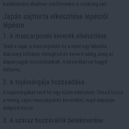
kialakítására alkalmas sütőformára is szükség van.
Japán sajttorta elkészítése lépésről
lépésre
1. A mascarponés keverék elkészítése
Tedd a vajat, a mascarponét és a tejet egy lábasba.
Alacsony hőfokon melegítsd és keverd addig, amíg az
alapanyagok összeolvadnak. A keveréket ne hagyd
felforrni.
2. A tojássárgája hozzáadása
A tojássárgákat verd fel egy külön edényben. Öntsd hozzá
a meleg, vajas-mascarponés keveréket, majd alaposan
dolgozd össze.
3. A száraz hozzávalók belekeverése