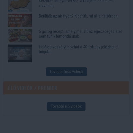
Kiszárad Magyarország: a talajban dőlhet el a
vízválság
Betiltják az air fryert? Kiderült, mi áll a háttérben
5 görög recept, amely mellett az egészséges étel
sem tűnik lemondásnak
Halálos veszélyt hozhat a 40 fok: így jelezhet a
hőguta
További friss videók
Élő videók / Premier
További élő videók