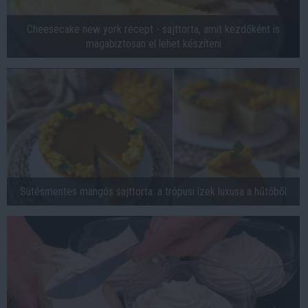
Cheesecake new york recept - sajttorta, amit kezdőként is
magabiztosan el lehet készíteni
Sütésmentes mangós sajttorta: a trópusi ízek luxusa a hűtőből