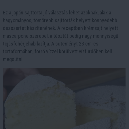
Ez a japán sajttorta jó választás lehet azoknak, akik a
hagyományos, tömörebb sajttorták helyett könnyedebb
desszertet készítenének. A receptben krémsajt helyett
mascarpone szerepel, a tésztát pedig nagy mennyiségű
tojásfehérjehab lazítja. A süteményt 23 cm-es
tortaformában, forró vízzel körülvett vízfürdőben kell
megsütni.