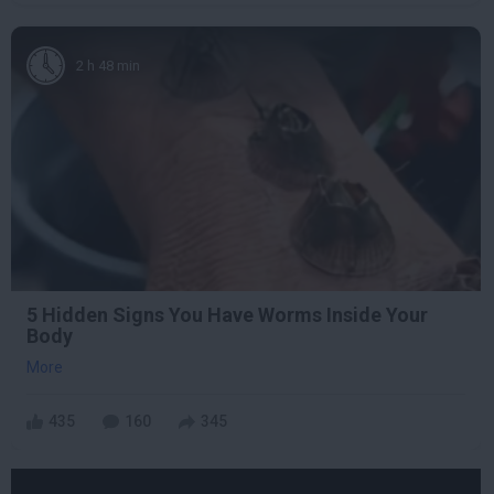
2 h 48 min
5 Hidden Signs You Have Worms Inside Your
Body
More
435
160
345