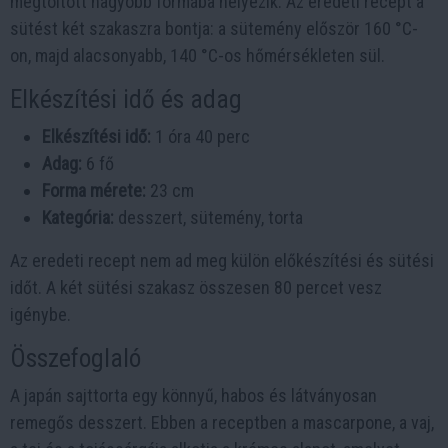
megtöltött nagyobb formába helyezik. Az eredeti recept a
sütést két szakaszra bontja: a sütemény először 160 °C-
on, majd alacsonyabb, 140 °C-os hőmérsékleten sül.
Elkészítési idő és adag
Elkészítési idő:
1 óra 40 perc
Adag:
6 fő
Forma mérete:
23 cm
Kategória:
desszert, sütemény, torta
Az eredeti recept nem ad meg külön előkészítési és sütési
időt. A két sütési szakasz összesen 80 percet vesz
igénybe.
Összefoglaló
A japán sajttorta egy könnyű, habos és látványosan
remegős desszert. Ebben a receptben a mascarpone, a vaj,