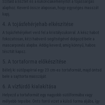
Szitáld a lisztet és a kukoricakeményítőt a tojássárgás
alaphoz. Keverd össze alaposan, hogy egységes masszát
kapj.
4. A tojásfehérjehab elkészítése
A tojásfehérjéket verd fel a kristálycukorral. A kész habot
fokozatosan, kézi habverő segítségével dolgozd bele a
mascarponés alapba. Addig keverd, amíg könnyű, habos
tésztát kapsz.
5. A tortaforma előkészítése
Bélelj ki sütőpapírral egy 23 cm-es tortaformát, majd öntsd
bele a sajttorta masszáját.
6. A vízfürdő kialakítása
Helyezd a tortaformát egy nagyobb sütőformába vagy
mélyebb tepsibe. Önts forró vizet a külső forma aljába, így