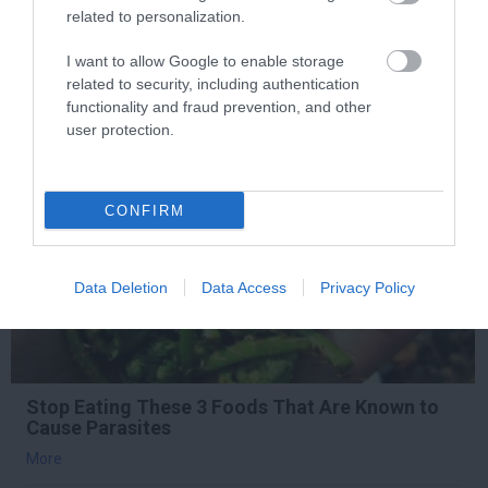
related to personalization.
More
I want to allow Google to enable storage
467
193
322
related to security, including authentication
functionality and fraud prevention, and other
user protection.
9 h 19 min
CONFIRM
Data Deletion
Data Access
Privacy Policy
Stop Eating These 3 Foods That Are Known to
Cause Parasites
More