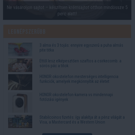
Ne vásároljon sajtot – készítsen krémsajtot otthon mindössze 5
perc alatt!
Legnépszerűbb
3 alma és 3 tojás: ennyire egyszerű a puha almás
pite titka
Ettől lesz elképesztően szaftos a csirkecomb: a
sörös pác a titok
HONOR okostelefon mesterséges intelligencia
funkciók, amelyek megkönnyítik az életet
HONOR okostelefon-kamera vs mindennapi
fotózási igények
Stabilcoinos fizetés: így alakítja át a pénz világát a
Visa, a Mastercard és a Western Union