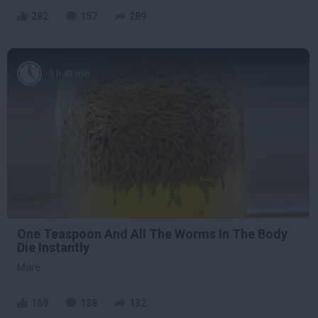
282
157
289
3 h 43 min
One Teaspoon And All The Worms In The Body
Die Instantly
More
169
138
132