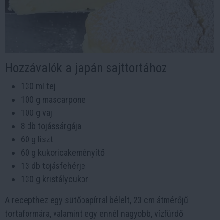
Hozzávalók a japán sajttortához
130 ml tej
100 g mascarpone
100 g vaj
8 db tojássárgája
60 g liszt
60 g kukoricakeményítő
13 db tojásfehérje
130 g kristálycukor
A recepthez egy sütőpapírral bélelt, 23 cm átmérőjű
tortaformára, valamint egy ennél nagyobb, vízfürdő