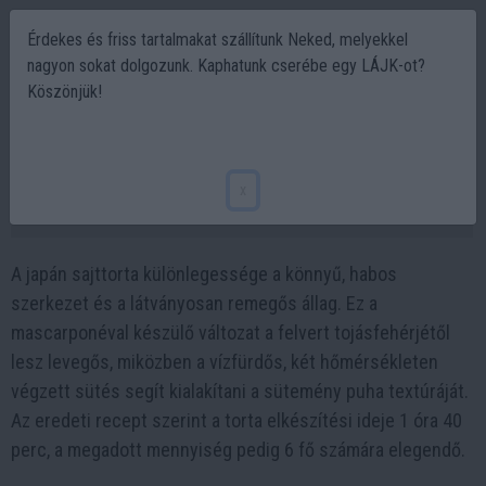
Érdekes és friss tartalmakat szállítunk Neked, melyekkel
nagyon sokat dolgozunk. Kaphatunk cserébe egy LÁJK-ot?
Köszönjük!
Japán sajttorta recept: így készül a
könnyű, remegős sütemény
x
2026-06-21 09:43
A japán sajttorta különlegessége a könnyű, habos
szerkezet és a látványosan remegős állag. Ez a
mascarponéval készülő változat a felvert tojásfehérjétől
lesz levegős, miközben a vízfürdős, két hőmérsékleten
végzett sütés segít kialakítani a sütemény puha textúráját.
Az eredeti recept szerint a torta elkészítési ideje 1 óra 40
perc, a megadott mennyiség pedig 6 fő számára elegendő.