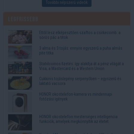
További népszerű videók
Legfrissebb
Ettől lesz elképesztően szaftos a csirkecomb: a
sörös pác a titok
3 alma és 3 tojás: ennyire egyszerű a puha almás
pite titka
Stabilcoinos fizetés: így alakítja át a pénz világát a
Visa, a Mastercard és a Western Union
Cukkinis tojáslepény serpenyőben – egyszerű és
laktató vacsora
HONOR okostelefon-kamera vs mindennapi
fotózási igények
HONOR okostelefon mesterséges intelligencia
funkciók, amelyek megkönnyítik az életet