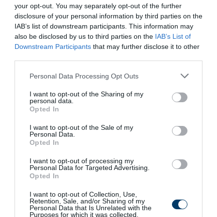
your opt-out. You may separately opt-out of the further
disclosure of your personal information by third parties on the
IAB’s list of downstream participants. This information may
Fungus Is A Parasite, And It Dies From A Drop Of
also be disclosed by us to third parties on the
IAB’s List of
Plain...
Downstream Participants
that may further disclose it to other
More
third parties.
Please note that this website/app uses one or more Google
496
35
225
Personal Data Processing Opt Outs
services and may gather and store information including but
not limited to your visit or usage behaviour. You may click to
I want to opt-out of the Sharing of my
personal data.
grant or deny consent to Google and its third-party tags to
Opted In
use your data for below specified purposes in below Google
10 h 44 min
consent section.
I want to opt-out of the Sale of my
Personal Data.
Opted In
I want to opt-out of processing my
Personal Data for Targeted Advertising.
Opted In
I want to opt-out of Collection, Use,
Retention, Sale, and/or Sharing of my
Personal Data that Is Unrelated with the
Purposes for which it was collected.