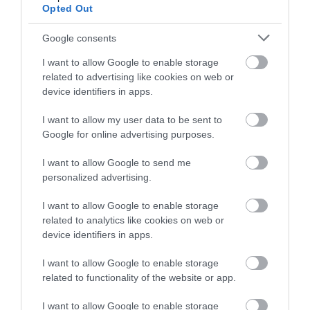
Opted Out
This Simple Trick Removes All Parasites From
Your Body!
Google consents
More
I want to allow Google to enable storage
related to advertising like cookies on web or
165
179
359
device identifiers in apps.
I want to allow my user data to be sent to
9 h 49 min
Google for online advertising purposes.
I want to allow Google to send me
personalized advertising.
I want to allow Google to enable storage
related to analytics like cookies on web or
device identifiers in apps.
I want to allow Google to enable storage
related to functionality of the website or app.
Fungus Dries Up And Falls Off After The First
Use
I want to allow Google to enable storage