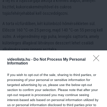
a tej és a tojássárgája alkotja a krémes alapot, amelyet
liszttel, kukoricakeményítővel és cukros
tojásfehérjehabbal kell összedolgozni.
A torta vízfürdőben, két különböző hőmérsékleten sül.
Először 160 °C-on 25 percig, majd 140 °C-on 55 percig kell
sütni. A végeredmény egy puha, levegős sajttorta, amely
különleges állagával látványos desszert lehet családi
alkalmakra vagy ünnepi asztalra.
videolista.hu -
Do Not Process My Personal
Information
1 h 33 min
If you wish to opt-out of the sale, sharing to third parties, or
processing of your personal or sensitive information for
targeted advertising by us, please use the below opt-out
section to confirm your selection. Please note that after your
opt-out request is processed you may continue seeing
interest-based ads based on personal information utilized by
us or personal information disclosed to third parties prior to