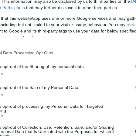
. This information may also be disclosed by us to third parties on the
IA
Participants
that may further disclose it to other third parties.
 that this website/app uses one or more Google services and may gath
az
olvasztott vajjal
, majd alaposan dolgozd össze, hogy homog
including but not limited to your visit or usage behaviour. You may click 
 to Google and its third-party tags to use your data for below specifi
ortaforma
aljára, egyenletesen elosztva és jól lenyomkodva.
ogle consent section.
medjen.
l Data Processing Opt Outs
o opt-out of the Sharing of my personal data.
d hagyd kissé kihűlni.
In
 percig duzzadni, majd enyhén melegítsd fel, amíg teljesen fel
o opt-out of the Sale of my Personal Data.
jd add hozzá a
megolvasztott csokoládét
és a
feloldott zselati
In
asd bele a masszába.
a tortában gyümölcsdarabok is legyenek.
to opt-out of processing my Personal Data for Targeted
ing.
In
l a tetejét, és tedd hűtőbe
legalább 4 órára
, de legjobb, ha egy
o opt-out of Collection, Use, Retention, Sale, and/or Sharing
ersonal Data that Is Unrelated with the Purposes for which it
lected.