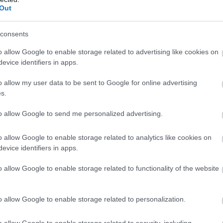
Out
l
, majd öntsd a megdermedt torta tetejére.
consents
tőbe
még 1–2 órára
, amíg teljesen megköt.
o allow Google to enable storage related to advertising like cookies on
evice identifiers in apps.
o allow my user data to be sent to Google for online advertising
s.
to allow Google to send me personalized advertising.
o allow Google to enable storage related to analytics like cookies on
evice identifiers in apps.
o allow Google to enable storage related to functionality of the website
o allow Google to enable storage related to personalization.
o allow Google to enable storage related to security, including