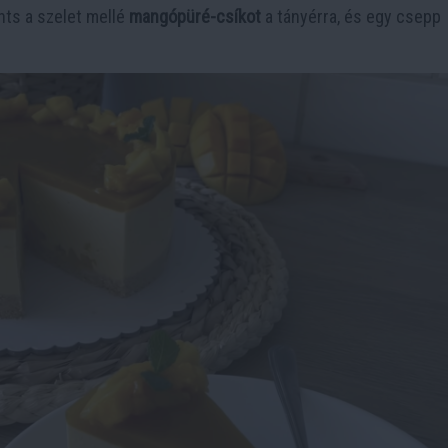
nts a szelet mellé
mangópüré-csíkot
a tányérra, és egy csepp