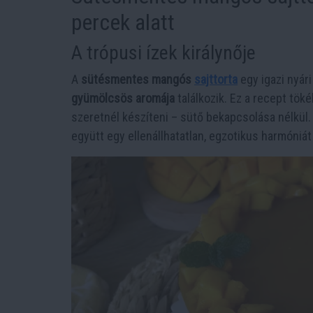
percek alatt
A trópusi ízek királynője
A
sütésmentes mangós
sajttorta
egy igazi nyár
gyümölcsös aromája
találkozik. Ez a recept tök
szeretnél készíteni – sütő bekapcsolása nélkül
együtt egy ellenállhatatlan, egzotikus harmóniát 