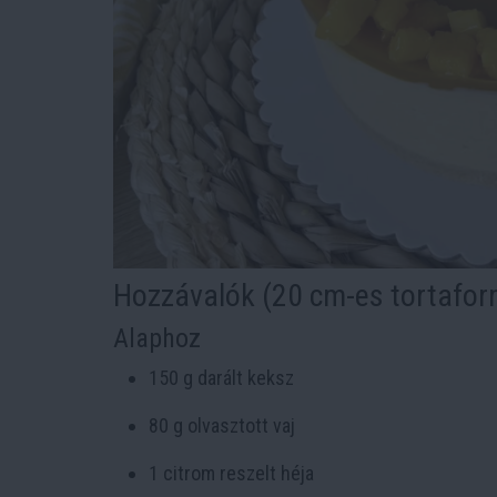
Hozzávalók (20 cm-es tortafo
Alaphoz
150 g darált keksz
80 g olvasztott vaj
1 citrom reszelt héja