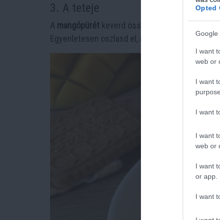
3. A teteje
Opted 
A
mangópürét
keverd össze az
oldott zselatinna
Google 
Egyenletesen oszlasd el, majd tedd vissza a hű
I want t
web or d
I want t
purpose
I want 
I want t
web or d
I want t
or app.
I want t
I want t