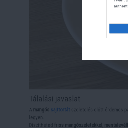
authenti
Tálalási javaslat
A
mangós
sajttortát
szeletelés előtt érdemes p
legyen.
Díszítheted
friss mangószeletekkel
,
mentalevéll