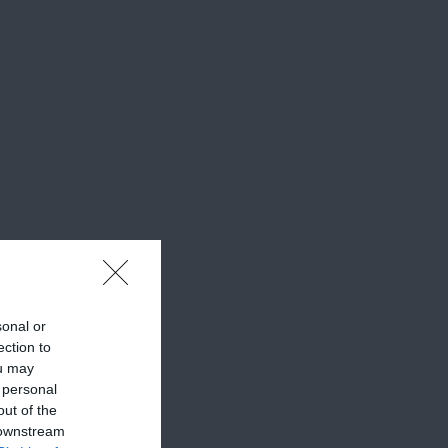
sonal or
ection to
ou may
 personal
out of the
 downstream