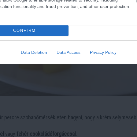
cation functionality and fraud prevention, and other user protection.
CONFIRM
Data Deletion
Data Access
Privacy Policy
ár percre szobahőmérsékleten hagyni, hogy a krém selymeseb
el
vagy
fehér csokoládéforgáccsal
.