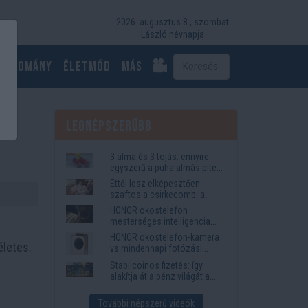
2026. augusztus 8., szombat
László névnapja
Tudomány
Életmód
más
Legnépszerűbb
3 alma és 3 tojás: ennyire
egyszerű a puha almás pite
titka
Ettől lesz elképesztően
szaftos a csirkecomb: a
sörös pác a titok
HONOR okostelefon
mesterséges intelligencia
funkciók, amelyek
HONOR okostelefon-kamera
megkönnyítik az életet
életes.
vs mindennapi fotózási
igények
Stabilcoinos fizetés: így
alakítja át a pénz világát a
Visa, a Mastercard és a
Western Union
További népszerű videók