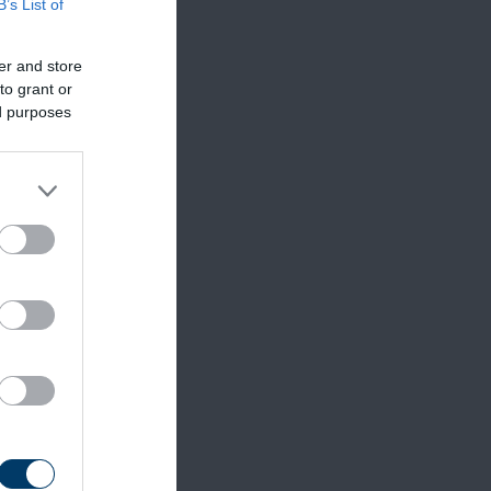
B’s List of
er and store
én,
to grant or
ed purposes
oldódik.
nt
.