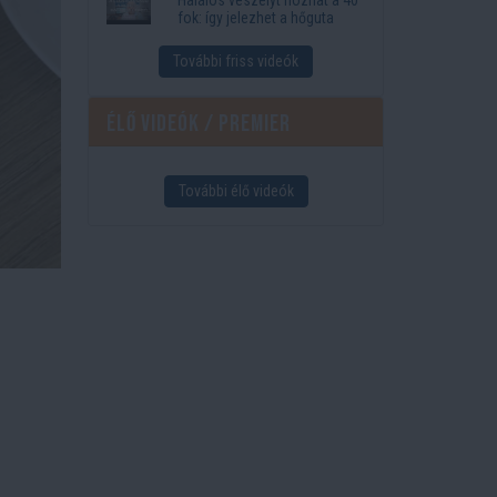
fok: így jelezhet a hőguta
További friss videók
Élő videók / Premier
További élő videók