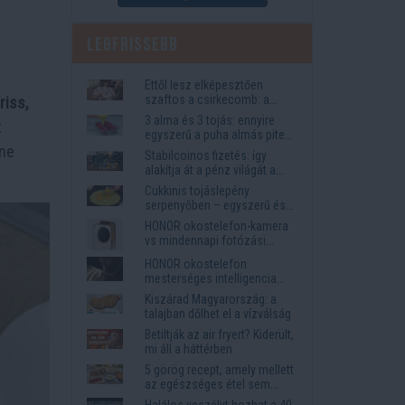
Legfrissebb
Ettől lesz elképesztően
szaftos a csirkecomb: a
riss,
sörös pác a titok
3 alma és 3 tojás: ennyire
t
egyszerű a puha almás pite
íne
titka
Stabilcoinos fizetés: így
alakítja át a pénz világát a
Visa, a Mastercard és a
Cukkinis tojáslepény
Western Union
serpenyőben – egyszerű és
laktató vacsora
HONOR okostelefon-kamera
vs mindennapi fotózási
igények
HONOR okostelefon
mesterséges intelligencia
funkciók, amelyek
Kiszárad Magyarország: a
megkönnyítik az életet
talajban dőlhet el a vízválság
Betiltják az air fryert? Kiderült,
mi áll a háttérben
5 görög recept, amely mellett
az egészséges étel sem
tűnik lemondásnak
Halálos veszélyt hozhat a 40