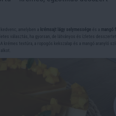
i kedvenc, amelyben a
krémsajt lágy selymessége
és a
mangó f
életes választás, ha gyorsan, de látványos és ízletes desszerte
. A krémes textúra, a ropogós kekszalap és a mangó aranyló sz
alkot.