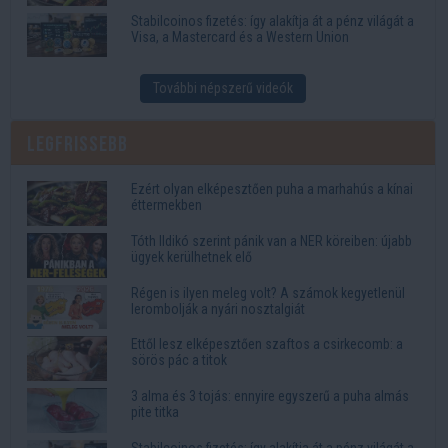
Stabilcoinos fizetés: így alakítja át a pénz világát a
Visa, a Mastercard és a Western Union
További népszerű videók
Legfrissebb
Ezért olyan elképesztően puha a marhahús a kínai
éttermekben
Tóth Ildikó szerint pánik van a NER köreiben: újabb
ügyek kerülhetnek elő
Régen is ilyen meleg volt? A számok kegyetlenül
lerombolják a nyári nosztalgiát
Ettől lesz elképesztően szaftos a csirkecomb: a
sörös pác a titok
3 alma és 3 tojás: ennyire egyszerű a puha almás
pite titka
Stabilcoinos fizetés: így alakítja át a pénz világát a