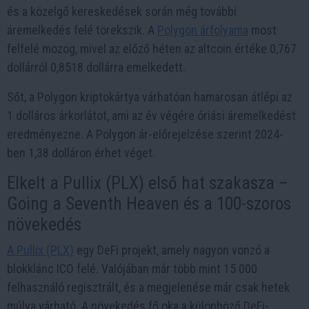
és a közelgő kereskedések során még további
áremelkedés felé törekszik. A
Polygon árfolyama
most
felfelé mozog, mivel az előző héten az altcoin értéke 0,767
dollárról 0,8518 dollárra emelkedett.
Sőt, a Polygon kriptokártya várhatóan hamarosan átlépi az
1 dolláros árkorlátot, ami az év végére óriási áremelkedést
eredményezne. A Polygon ár-előrejelzése szerint 2024-
ben 1,38 dolláron érhet véget.
Elkelt a Pullix (PLX) első hat szakasza –
Going a Seventh Heaven és a 100-szoros
növekedés
A Pullix (PLX)
egy DeFi projekt, amely nagyon vonzó a
blokklánc ICO felé. Valójában már több mint 15 000
felhasználó regisztrált, és a megjelenése már csak hetek
múlva várható. A növekedés fő oka a különböző DeFi-