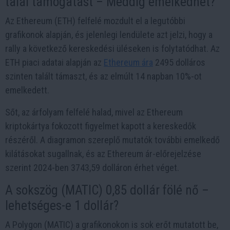
talál támogatást – Meddig emelkedhet?
Az Ethereum (ETH) felfelé mozdult el a legutóbbi
grafikonok alapján, és jelenlegi lendülete azt jelzi, hogy a
rally a következő kereskedési üléseken is folytatódhat. Az
ETH piaci adatai alapján az
Ethereum ára
2495 dolláros
szinten talált támaszt, és az elmúlt 14 napban 10%-ot
emelkedett.
Sőt, az árfolyam felfelé halad, mivel az Ethereum
kriptokártya fokozott figyelmet kapott a kereskedők
részéről. A diagramon szereplő mutatók további emelkedő
kilátásokat sugallnak, és az Ethereum ár-előrejelzése
szerint 2024-ben 3743,59 dolláron érhet véget.
A sokszög (MATIC) 0,85 dollár fölé nő –
lehetséges-e 1 dollár?
A Polygon (MATIC) a grafikonokon is sok erőt mutatott be,