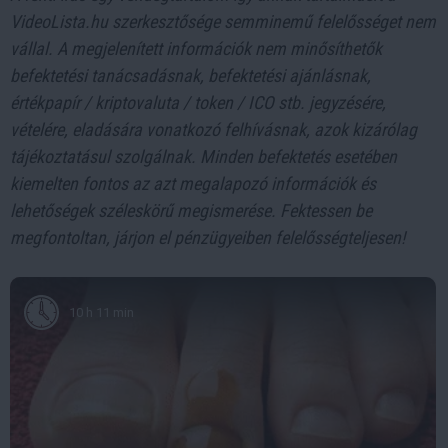
VideoLista.hu szerkesztősége semminemű felelősséget nem
vállal. A megjelenített információk nem minősíthetők
befektetési tanácsadásnak, befektetési ajánlásnak,
értékpapír / kriptovaluta / token / ICO stb. jegyzésére,
vételére, eladására vonatkozó felhívásnak, azok kizárólag
tájékoztatásul szolgálnak. Minden befektetés esetében
kiemelten fontos az azt megalapozó információk és
lehetőségek széleskörű megismerése. Fektessen be
megfontoltan, járjon el pénzügyeiben felelősségteljesen!
10 h 11 min