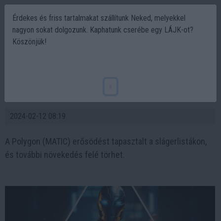
Érdekes és friss tartalmakat szállítunk Neked, melyekkel
nagyon sokat dolgozunk. Kaphatunk cserébe egy LÁJK-ot?
Köszönjük!
Hat sikeres szakasz után a Pullix belép az
előértékesítés 7. szakaszába, az ETH és a
x
MATIC bálnái imádják a bevétel megosztást
2024-02-12 08:19
A Polygon (MATIC) erősödést tapasztalt a slágerlistákon,
és további növekedés felé törhet.