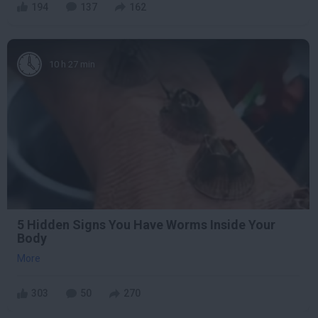
194
137
162
10 h 27 min
5 Hidden Signs You Have Worms Inside Your
Body
More
303
50
270