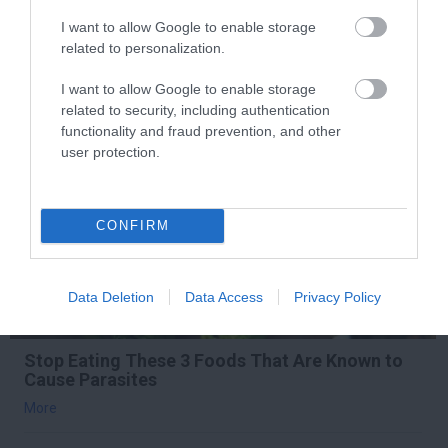
More
I want to allow Google to enable storage
related to personalization.
391
82
122
I want to allow Google to enable storage
related to security, including authentication
functionality and fraud prevention, and other
7 h 6 min
user protection.
CONFIRM
Data Deletion
Data Access
Privacy Policy
Stop Eating These 3 Foods That Are Known to
Cause Parasites
More