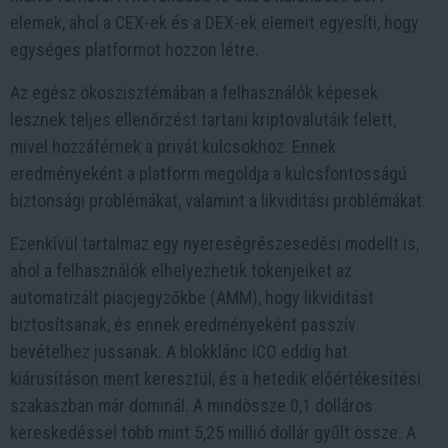
elemek, ahol a CEX-ek és a DEX-ek elemeit egyesíti, hogy
egységes platformot hozzon létre.
Az egész ökoszisztémában a felhasználók képesek
lesznek teljes ellenőrzést tartani kriptovalutáik felett,
mivel hozzáférnek a privát kulcsokhoz. Ennek
eredményeként a platform megoldja a kulcsfontosságú
biztonsági problémákat, valamint a likviditási problémákat.
Ezenkívül tartalmaz egy nyereségrészesedési modellt is,
ahol a felhasználók elhelyezhetik tokenjeiket az
automatizált piacjegyzőkbe (AMM), hogy likviditást
biztosítsanak, és ennek eredményeként passzív
bevételhez jussanak. A blokklánc ICO eddig hat
kiárusításon ment keresztül, és a hetedik előértékesítési
szakaszban már dominál. A mindössze 0,1 dolláros
kereskedéssel több mint 5,25 millió dollár gyűlt össze. A