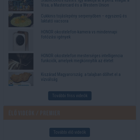
Visa, a Mastercard és a Western Union
Cukkinis tojáslepény serpenyőben – egyszerű és
laktató vacsora
HONOR okostelefon-kamera vs mindennapi
fotózási igények
HONOR okostelefon mesterséges intelligencia
funkciók, amelyek megkönnyítik az életet
Kiszárad Magyarország: a talajban dőlhet el a
vízválság
További friss videók
Élő videók / Premier
További élő videók