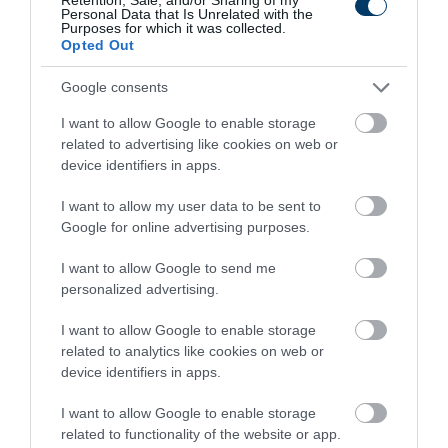
This Simple Trick Removes All Parasites From
Personal Data that Is Unrelated with the
Your Body!
Purposes for which it was collected.
Opted Out
More
Google consents
387
46
261
I want to allow Google to enable storage
related to advertising like cookies on web or
device identifiers in apps.
4 h 35 min
I want to allow my user data to be sent to
Google for online advertising purposes.
I want to allow Google to send me
personalized advertising.
I want to allow Google to enable storage
related to analytics like cookies on web or
device identifiers in apps.
One Teaspoon And All The Worms In The Body
I want to allow Google to enable storage
Die Instantly
related to functionality of the website or app.