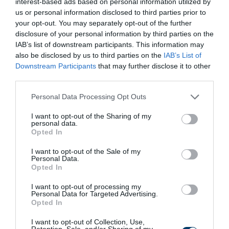
interest-based ads based on personal information utilized by
us or personal information disclosed to third parties prior to
Fungus Dries Up And Falls Off After The First
your opt-out. You may separately opt-out of the further
Use
disclosure of your personal information by third parties on the
IAB’s list of downstream participants. This information may
More
also be disclosed by us to third parties on the
IAB’s List of
Downstream Participants
that may further disclose it to other
359
156
363
third parties.
Please note that this website/app uses one or more Google
Personal Data Processing Opt Outs
services and may gather and store information including but
10 h 13 min
not limited to your visit or usage behaviour. You may click to
I want to opt-out of the Sharing of my
personal data.
grant or deny consent to Google and its third-party tags to
Opted In
use your data for below specified purposes in below Google
consent section.
I want to opt-out of the Sale of my
Personal Data.
Opted In
I want to opt-out of processing my
Personal Data for Targeted Advertising.
Opted In
I want to opt-out of Collection, Use,
Retention, Sale, and/or Sharing of my