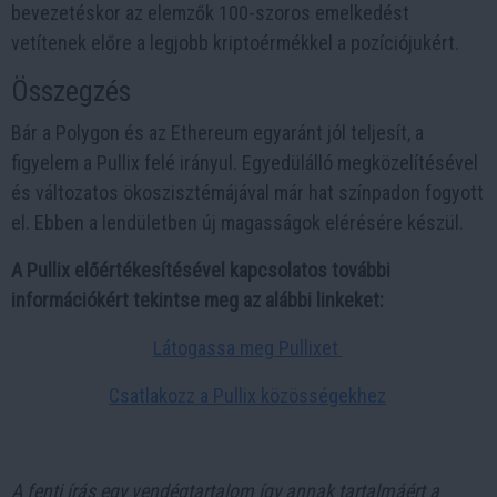
bevezetéskor az elemzők 100-szoros emelkedést
vetítenek előre a legjobb kriptoérmékkel a pozíciójukért.
Összegzés
Bár a Polygon és az Ethereum egyaránt jól teljesít, a
figyelem a Pullix felé irányul. Egyedülálló megközelítésével
és változatos ökoszisztémájával már hat színpadon fogyott
el. Ebben a lendületben új magasságok elérésére készül.
A Pullix előértékesítésével kapcsolatos további
információkért tekintse meg az alábbi linkeket:
Látogassa meg Pullixet
Csatlakozz a Pullix közösségekhez
A fenti írás egy vendégtartalom így annak tartalmáért a