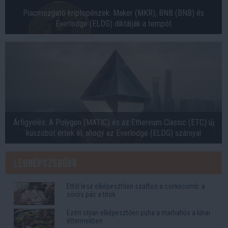
Piacmozgató kriptopénzek: Maker (MKR), BNB (BNB) és
Everlodge (ELDG) diktálják a tempót
Árfigyelés: A Polygon (MATIC) és az Ethereum Classic (ETC) új
küszöböt értek el, ahogy az Everlodge (ELDG) szárnyal
Legnépszerűbb
Ettől lesz elképesztően szaftos a csirkecomb: a
sörös pác a titok
Ezért olyan elképesztően puha a marhahús a kínai
éttermekben