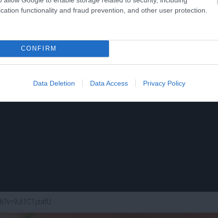
cation functionality and fraud prevention, and other user protection.
CONFIRM
Data Deletion
Data Access
Privacy Policy
ch?v=9Ji1C1jzafU