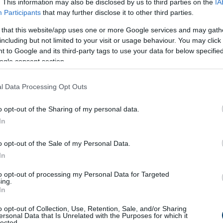
nybarnára, körülbelül 5 percig.
. This information may also be disclosed by us to third parties on the
IA
Participants
that may further disclose it to other third parties.
á az apróra vágott fokhagymát és a majoránnát. Pirítsuk tovább
 that this website/app uses one or more Google services and may gath
including but not limited to your visit or usage behaviour. You may click 
 to Google and its third-party tags to use your data for below specifi
ezzük át egy sütőedénybe vagy tepsibe. Öntsük rá a húsvéti
ogle consent section.
l Data Processing Opt Outs
be a sütőbe. Süssük a csülköt alacsony hőfokon, 2,5-3 órán át, a
a csonttól.
o opt-out of the Sharing of my personal data.
In
alufóliát, és süssük további 15-20 percig, hogy a bőre szép rop
o opt-out of the Sale of my Personal Data.
In
etnek, és tálalásig melegen tartjuk.
to opt-out of processing my Personal Data for Targeted
ing.
eleteljük fel.
In
hagymás
burgonyával
együtt. Díszíthetjük friss petrezselyemz
o opt-out of Collection, Use, Retention, Sale, and/or Sharing
ersonal Data that Is Unrelated with the Purposes for which it
friss, savanykás kovászos uborkát is.
lected.