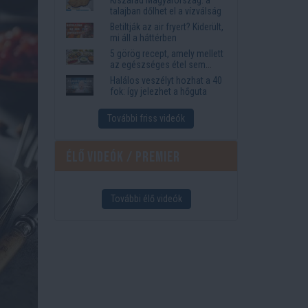
megkönnyítik az életet
talajban dőlhet el a vízválság
Betiltják az air fryert? Kiderült,
mi áll a háttérben
5 görög recept, amely mellett
az egészséges étel sem
tűnik lemondásnak
Halálos veszélyt hozhat a 40
fok: így jelezhet a hőguta
További friss videók
Élő videók / Premier
További élő videók