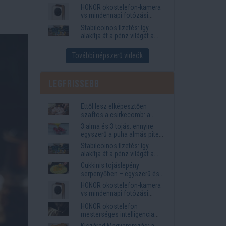
funkciók, amelyek
HONOR okostelefon-kamera
megkönnyítik az életet
vs mindennapi fotózási
igények
Stabilcoinos fizetés: így
alakítja át a pénz világát a
Visa, a Mastercard és a
Western Union
További népszerű videók
Legfrissebb
Ettől lesz elképesztően
szaftos a csirkecomb: a
sörös pác a titok
3 alma és 3 tojás: ennyire
egyszerű a puha almás pite
titka
Stabilcoinos fizetés: így
alakítja át a pénz világát a
Visa, a Mastercard és a
Cukkinis tojáslepény
Western Union
serpenyőben – egyszerű és
laktató vacsora
HONOR okostelefon-kamera
vs mindennapi fotózási
igények
HONOR okostelefon
mesterséges intelligencia
funkciók, amelyek
Kiszárad Magyarország: a