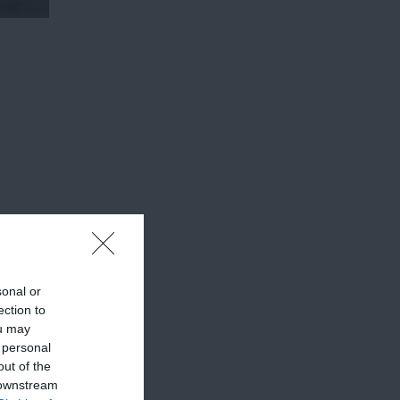
sonal or
ection to
ou may
 personal
out of the
csülköt
 downstream