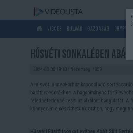
É
d
Vicces
Bulvár
Gazdaság
Crypto
Húsvéti Sonkalében Abált
2024-03-30 19:10
| Nézettség: 1059
A húsvéti ünnepkörhöz kapcsolódó sertéscsülök
baráti vacsorákhoz. A hagyományos főzőlevesben
feledhetetlenné teszi az alkalom hangulatát. A fr
könnyedén elkészíthetünk otthon, hogy megünne
Húsvéti Füstöltsonka Levében Abált Sült Serté