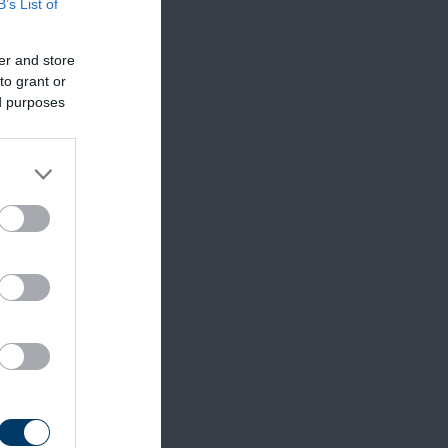
B’s List of
i 1-2
er and store
to grant or
ed purposes
míg a
ogós
ölddel