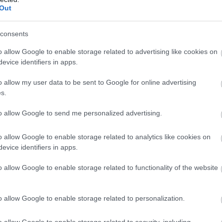
Out
consents
4 h 23 min
6 h 21 min
o allow Google to enable storage related to advertising like cookies on
evice identifiers in apps.
o allow my user data to be sent to Google for online advertising
s.
rasite-Causing Foods
Doctor From Columbus:
Should Stop Eating
Worms Come Out Of You
to allow Google to send me personalized advertising.
t Now
The Morning!
More
o allow Google to enable storage related to analytics like cookies on
evice identifiers in apps.
1
114
361
190
120
384
o allow Google to enable storage related to functionality of the website
o allow Google to enable storage related to personalization.
o allow Google to enable storage related to security, including