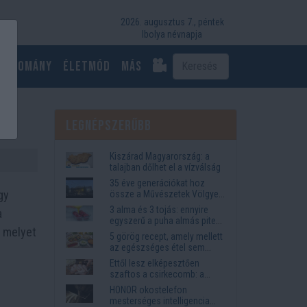
2026. augusztus 7., péntek
Ibolya névnapja
Tudomány
Életmód
más
Legnépszerűbb
Kiszárad Magyarország: a
talajban dőlhet el a vízválság
35 éve generációkat hoz
gy
össze a Művészetek Völgye
– megvan a 2027-es időpont
3 alma és 3 tojás: ennyire
a
és a bérletár
egyszerű a puha almás pite
, melyet
titka
5 görög recept, amely mellett
az egészséges étel sem
tűnik lemondásnak
Ettől lesz elképesztően
szaftos a csirkecomb: a
sörös pác a titok
HONOR okostelefon
mesterséges intelligencia