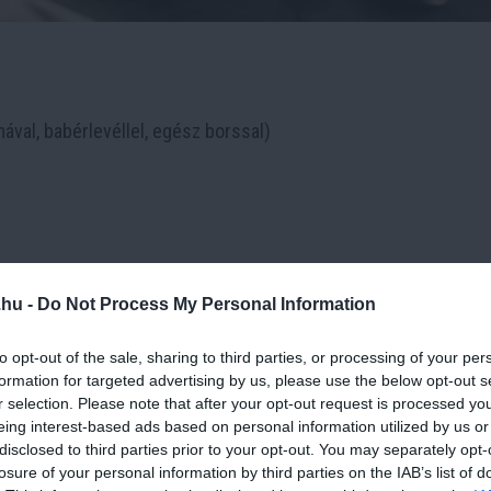
ával, babérlevéllel, egész borssal)
.hu -
Do Not Process My Personal Information
to opt-out of the sale, sharing to third parties, or processing of your per
légkeveréssel).
formation for targeted advertising by us, please use the below opt-out s
r selection. Please note that after your opt-out request is processed y
hai papírtörlővel szárazra töröljük.
eing interest-based ads based on personal information utilized by us or
disclosed to third parties prior to your opt-out. You may separately opt-
jat közepes hőfokon. Amikor az olaj meleg, helyezzük a sertés
losure of your personal information by third parties on the IAB’s list of