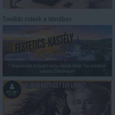
További videók a témában
? Megmutatjuk Boldogkőváralja várának titkait: Egy középkori
kaland a Zemplénben!