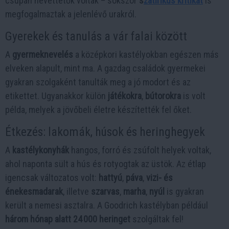
csupán nevettetők voltak – sokszor
s
zatirikus kritikát
is
megfogalmaztak a jelenlévő urakról.
Gyerekek és tanulás a vár falai között
A
gyermeknevelés
a középkori kastélyokban egészen más
elveken alapult, mint ma. A gazdag családok gyermekei
gyakran szolgaként tanulták meg a jó modort és az
etikettet. Ugyanakkor külön
játékokra
,
bútorokra
is volt
példa, melyek a jövőbeli életre készítették fel őket.
Étkezés: lakomák, húsok és heringhegyek
A
kastélykonyhák
hangos, forró és zsúfolt helyek voltak,
ahol naponta sült a hús és rotyogtak az üstök. Az étlap
igencsak változatos volt:
hattyú
,
páva
,
vizi- és
énekesmadarak
, illetve
szarvas
,
marha
,
nyúl
is gyakran
került a nemesi asztalra. A Goodrich kastélyban például
három hónap alatt 24 000 heringet
szolgáltak fel!