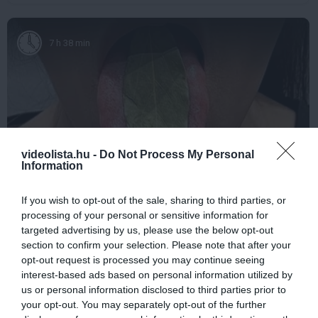
7 h 38 min
videolista.hu -
Do Not Process My Personal
Information
If you wish to opt-out of the sale, sharing to third parties, or
This Simple Trick Removes All Parasites From
processing of your personal or sensitive information for
Your Body!
targeted advertising by us, please use the below opt-out
More
section to confirm your selection. Please note that after your
opt-out request is processed you may continue seeing
413
118
219
interest-based ads based on personal information utilized by
us or personal information disclosed to third parties prior to
your opt-out. You may separately opt-out of the further