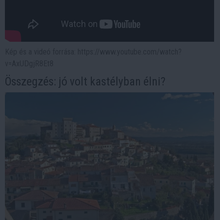
Kép és a videó forrása: https://www.youtube.com/watch?
v=AxUDgjR8Et8
Összegzés: jó volt kastélyban élni?