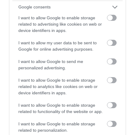
Google consents
I want to allow Google to enable storage
related to advertising like cookies on web or
device identifiers in apps.
I want to allow my user data to be sent to
Google for online advertising purposes.
Stop Eating These 3 Foods That Are Known to
I want to allow Google to send me
Cause Parasites
personalized advertising.
More
I want to allow Google to enable storage
related to analytics like cookies on web or
202
100
355
device identifiers in apps.
I want to allow Google to enable storage
related to functionality of the website or app.
11 h 26 min
I want to allow Google to enable storage
related to personalization.