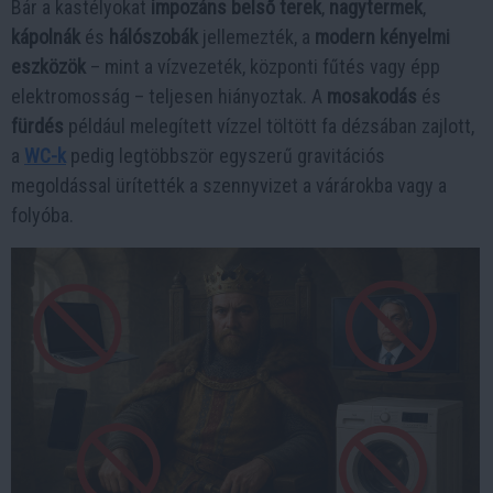
Bár a kastélyokat
impozáns belső terek
,
nagytermek
,
kápolnák
és
hálószobák
jellemezték, a
modern kényelmi
eszközök
– mint a vízvezeték, központi fűtés vagy épp
elektromosság – teljesen hiányoztak. A
mosakodás
és
fürdés
például melegített vízzel töltött fa dézsában zajlott,
a
WC-k
pedig legtöbbször egyszerű gravitációs
megoldással ürítették a szennyvizet a várárokba vagy a
folyóba.