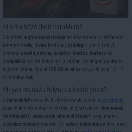
Ki élt a középkori várakban?
A kastély
legfontosabb lakója
természetesen a
várúr
volt –
lehetett
király
,
lovag
,
lord
vagy
úrhölgy
–, de rajta kívül
számos
cseléd
,
katona
,
szakács
,
kovács
,
kertész
és
szolgáló
lakott és dolgozott a várban. Az angol Goodrich-
kastély például közel
100 főt
alkalmazott, akik napi 12-14
órát dolgoztak.
Milyen munkák folytak a kastélyban?
A
munkakörök
rendkívül változatosak voltak: a
szakácsok
akár több száz emberre főztek, míg mások az
illemhelyek
tisztításáért
,
vadászatok lebonyolításáért
, vagy éppen
szórakoztatásért
feleltek. Az
udvari bolondok
például nem