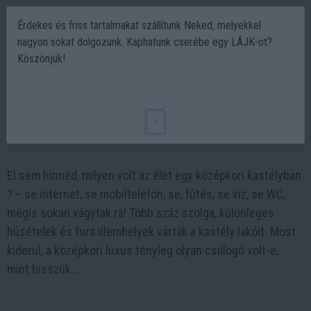
Érdekes és friss tartalmakat szállítunk Neked, melyekkel
nagyon sokat dolgozunk. Kaphatunk cserébe egy LÁJK-ot?
Köszönjük!
Így éltél volna egy középkori ? kastélyban
– 7 meghökkentő tény
x
2025-06-04 23:26
El sem hinnéd, milyen volt az élet egy középkori kastélyban
? – se internet, se mobiltelefon, se, fűtés, se víz, se WC,
mégis sokan vágytak rá! Több száz szolga, különleges
húsételek és fura illemhelyek várták a kastély lakóit. Most
kiderül, a középkori luxus tényleg olyan csillogó volt-e,
mint hisszük…