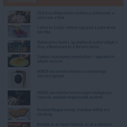
Legfrissebb
Ettől lesz elképesztően szaftos a csirkecomb: a
sörös pác a titok
3 alma és 3 tojás: ennyire egyszerű a puha almás
pite titka
Stabilcoinos fizetés: így alakítja át a pénz világát a
Visa, a Mastercard és a Western Union
Cukkinis tojáslepény serpenyőben – egyszerű és
laktató vacsora
HONOR okostelefon-kamera vs mindennapi
fotózási igények
HONOR okostelefon mesterséges intelligencia
funkciók, amelyek megkönnyítik az életet
Kiszárad Magyarország: a talajban dőlhet el a
vízválság
Betiltják az air fryert? Kiderült, mi áll a háttérben