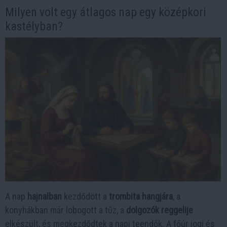
Milyen volt egy átlagos nap egy középkori
kastélyban?
A nap
hajnalban
kezdődött a
trombita hangjára
, a
konyhákban már lobogott a tűz, a
dolgozók reggelije
elkészült, és megkezdődtek a napi teendők. A főúr jogi és