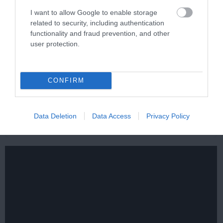
I want to allow Google to enable storage
related to security, including authentication
functionality and fraud prevention, and other
user protection.
One Teaspoon And All The Worms In The Body
CONFIRM
Die Instantly
More
Data Deletion
Data Access
Privacy Policy
167
131
306