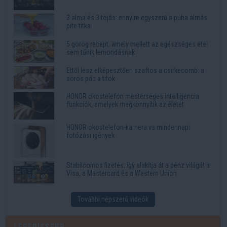
3 alma és 3 tojás: ennyire egyszerű a puha almás
pite titka
5 görög recept, amely mellett az egészséges étel
sem tűnik lemondásnak
Ettől lesz elképesztően szaftos a csirkecomb: a
sörös pác a titok
HONOR okostelefon mesterséges intelligencia
funkciók, amelyek megkönnyítik az életet
HONOR okostelefon-kamera vs mindennapi
fotózási igények
Stabilcoinos fizetés: így alakítja át a pénz világát a
Visa, a Mastercard és a Western Union
További népszerű videók