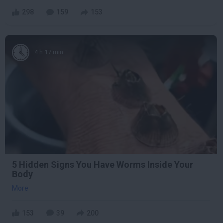
298
159
153
4 h 17 min
5 Hidden Signs You Have Worms Inside Your
Body
More
153
39
200