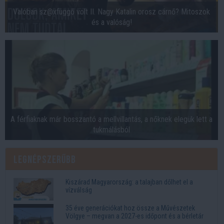
Valóban sz@xfüggő volt II. Nagy Katalin orosz cárnő? Mitoszok
és a valóság!
A férfiaknak már bosszantó a mellvillantás, a nőknek elegük lett a
tukmálásból
Legnépszerűbb
Kiszárad Magyarország: a talajban dőlhet el a
vízválság
35 éve generációkat hoz össze a Művészetek
Völgye – megvan a 2027-es időpont és a bérletár