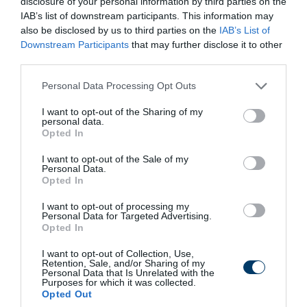
disclosure of your personal information by third parties on the
8 h 25 min
IAB’s list of downstream participants. This information may
also be disclosed by us to third parties on the
IAB’s List of
Downstream Participants
that may further disclose it to other
third parties.
Please note that this website/app uses one or more Google
Personal Data Processing Opt Outs
services and may gather and store information including but
not limited to your visit or usage behaviour. You may click to
I want to opt-out of the Sharing of my
personal data.
grant or deny consent to Google and its third-party tags to
Opted In
use your data for below specified purposes in below Google
consent section.
I want to opt-out of the Sale of my
Fungus Dries Up And Falls Off After The First
Personal Data.
Use
Opted In
More
I want to opt-out of processing my
Personal Data for Targeted Advertising.
Opted In
199
185
199
I want to opt-out of Collection, Use,
Retention, Sale, and/or Sharing of my
Personal Data that Is Unrelated with the
Purposes for which it was collected.
8 h 11 min
Opted Out