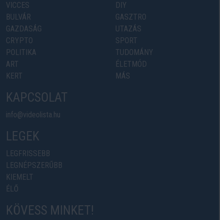
VICCES
DIY
BULVÁR
GASZTRO
GAZDASÁG
UTAZÁS
CRYPTO
SPORT
POLITIKA
TUDOMÁNY
ART
ÉLETMÓD
KERT
MÁS
KAPCSOLAT
info@videolista.hu
LEGEK
LEGFRISSEBB
LEGNÉPSZERŰBB
KIEMELT
ÉLŐ
KÖVESS MINKET!