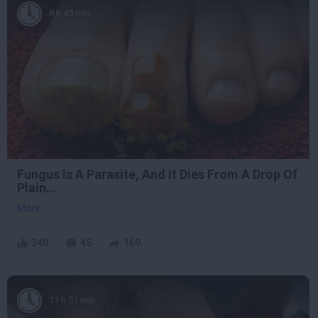
8 h 45 min
Fungus Is A Parasite, And It Dies From A Drop Of
Plain...
More
340
45
169
11 h 51 min