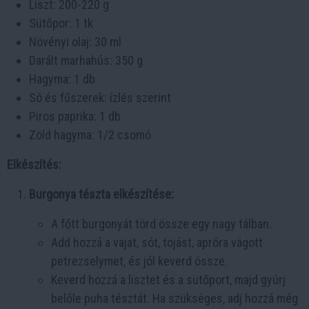
Liszt: 200-220 g
Sütőpor: 1 tk
Növényi olaj: 30 ml
Darált marhahús: 350 g
Hagyma: 1 db
Só és fűszerek: ízlés szerint
Piros paprika: 1 db
Zöld hagyma: 1/2 csomó
Elkészítés:
Burgonya tészta elkészítése:
A főtt burgonyát törd össze egy nagy tálban.
Add hozzá a vajat, sót, tojást, apróra vágott
petrezselymet, és jól keverd össze.
Keverd hozzá a lisztet és a sütőport, majd gyúrj
belőle puha tésztát. Ha szükséges, adj hozzá még