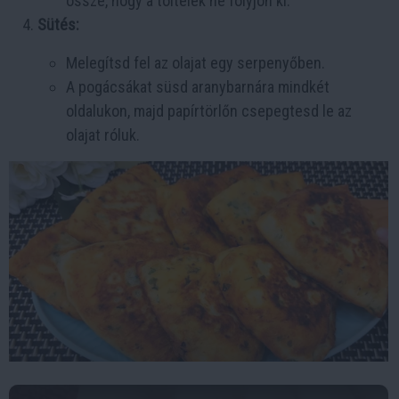
össze, hogy a töltelék ne folyjon ki.
Sütés:
Melegítsd fel az olajat egy serpenyőben.
A pogácsákat süsd aranybarnára mindkét
oldalukon, majd papírtörlőn csepegtesd le az
olajat róluk.