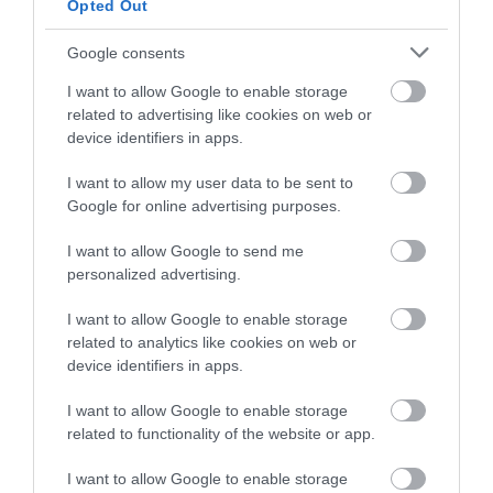
Opted Out
One Teaspoon And All The Worms In The Body
Die Instantly
Google consents
More
I want to allow Google to enable storage
related to advertising like cookies on web or
367
41
327
device identifiers in apps.
I want to allow my user data to be sent to
Google for online advertising purposes.
I want to allow Google to send me
personalized advertising.
I want to allow Google to enable storage
related to analytics like cookies on web or
device identifiers in apps.
I want to allow Google to enable storage
related to functionality of the website or app.
Kép és a videó forrása: https://www.youtube.com/watch?
I want to allow Google to enable storage
v=h3YDplqduO0