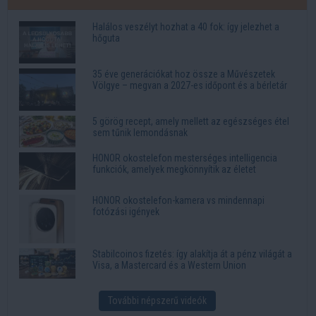
Halálos veszélyt hozhat a 40 fok: így jelezhet a
hőguta
35 éve generációkat hoz össze a Művészetek
Völgye – megvan a 2027-es időpont és a bérletár
5 görög recept, amely mellett az egészséges étel
sem tűnik lemondásnak
HONOR okostelefon mesterséges intelligencia
funkciók, amelyek megkönnyítik az életet
HONOR okostelefon-kamera vs mindennapi
fotózási igények
Stabilcoinos fizetés: így alakítja át a pénz világát a
Visa, a Mastercard és a Western Union
További népszerű videók