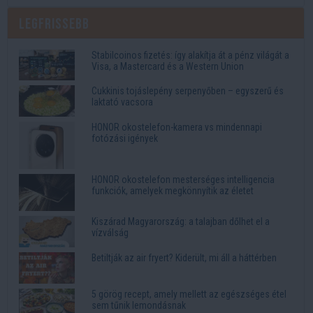
Legfrissebb
Stabilcoinos fizetés: így alakítja át a pénz világát a
Visa, a Mastercard és a Western Union
Cukkinis tojáslepény serpenyőben – egyszerű és
laktató vacsora
HONOR okostelefon-kamera vs mindennapi
fotózási igények
HONOR okostelefon mesterséges intelligencia
funkciók, amelyek megkönnyítik az életet
Kiszárad Magyarország: a talajban dőlhet el a
vízválság
Betiltják az air fryert? Kiderült, mi áll a háttérben
5 görög recept, amely mellett az egészséges étel
sem tűnik lemondásnak