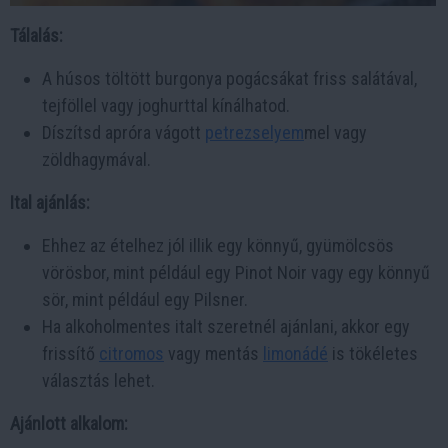
Tálalás:
A húsos töltött burgonya pogácsákat friss salátával,
tejföllel vagy joghurttal kínálhatod.
Díszítsd apróra vágott
petrezselyem
mel vagy
zöldhagymával.
Ital ajánlás:
Ehhez az ételhez jól illik egy könnyű, gyümölcsös
vörösbor, mint például egy Pinot Noir vagy egy könnyű
sör, mint például egy Pilsner.
Ha alkoholmentes italt szeretnél ajánlani, akkor egy
frissítő
citromos
vagy mentás
limonádé
is tökéletes
választás lehet.
Ajánlott alkalom: