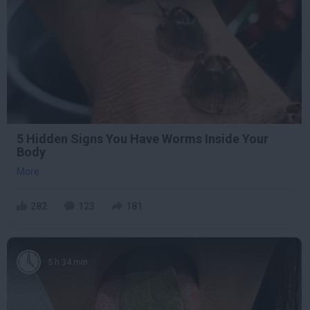
5 Hidden Signs You Have Worms Inside Your
Body
More
282
123
181
5 h 34 min