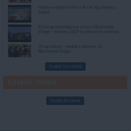
Halálos veszélyt hozhat a 40 fok: így jelezhet a
hőguta
35 éve generációkat hoz össze a Művészetek
Völgye – megvan a 2027-es időpont és a bérletár
10 nap kultúra – elindult a jubileumi, 35.
Művészetek Völgye
További friss videók
Élő videók / Premier
További élő videók