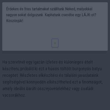
Érdekes és friss tartalmakat szállítunk Neked, melyekkel
nagyon sokat dolgozunk. Kaphatunk cserébe egy LÁJK-ot?
Köszönjük!
Így készítsd el a legfinomabb húsos
töltött burgonyás batyut
x
2024-08-02 14:33
Ha szeretnél egy igazán ízletes és különleges ételt
készíteni, próbáld ki ezt a húsos töltött burgonyás batyu
receptet. Részletes elkészítési és tálalási javaslataink
segítségével könnyedén elkészítheted ezt a finomságot,
amely ideális baráti összejövetelekhez vagy családi
vacsorákhoz.