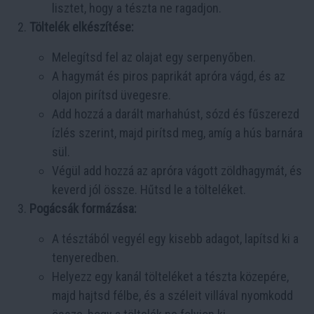
lisztet, hogy a tészta ne ragadjon.
Töltelék elkészítése:
Melegítsd fel az olajat egy serpenyőben.
A hagymát és piros paprikát apróra vágd, és az
olajon pirítsd üvegesre.
Add hozzá a darált marhahúst, sózd és fűszerezd
ízlés szerint, majd pirítsd meg, amíg a hús barnára
sül.
Végül add hozzá az apróra vágott zöldhagymát, és
keverd jól össze. Hűtsd le a tölteléket.
Pogácsák formázása:
A tésztából vegyél egy kisebb adagot, lapítsd ki a
tenyeredben.
Helyezz egy kanál tölteléket a tészta közepére,
majd hajtsd félbe, és a széleit villával nyomkodd