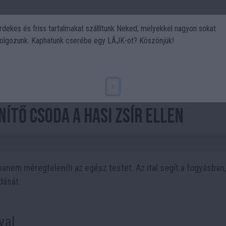
rdekes és friss tartalmakat szállítunk Neked, melyekkel nagyon sokat
olgozunk. Kaphatunk cserébe egy LÁJK-ot? Köszönjük!
Politika
Art
Kert
DIY
Gasztro
Utazás
Sport
elesleges zsírtól! Zabital
x
ítő Csoda a Hasi Zsír Ellen
 hanem méregteleníti az egész testet. Az ital segít a fogyásban, 
dását.
val