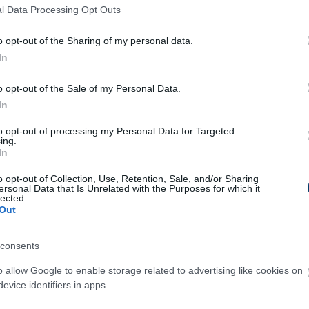
l Data Processing Opt Outs
n tárolhatod, hogy hidegen igyad.
o opt-out of the Sharing of my personal data.
 szelet citrommal, ha szeretnéd.
In
o opt-out of the Sale of my Personal Data.
In
ani az anyagcserét és méregteleníteni a szervezetet.
to opt-out of processing my Personal Data for Targeted
rdemes kerülni közvetlenül étkezés után.
ing.
In
energikusabb és egészségesebb legyél.
o opt-out of Collection, Use, Retention, Sale, and/or Sharing
ersonal Data that Is Unrelated with the Purposes for which it
lected.
Out
4 h 32 min
7 h 0 min
consents
o allow Google to enable storage related to advertising like cookies on
evice identifiers in apps.