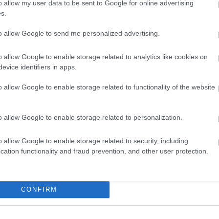
s Is A Parasite, And It
One Teaspoon And All 
o allow my user data to be sent to Google for online advertising
From A Drop Of Plain...
Worms In The Body Die
s.
Instantly
to allow Google to send me personalized advertising.
More
o allow Google to enable storage related to analytics like cookies on
9
157
359
414
125
184
evice identifiers in apps.
o allow Google to enable storage related to functionality of the website
o allow Google to enable storage related to personalization.
o allow Google to enable storage related to security, including
cation functionality and fraud prevention, and other user protection.
CONFIRM