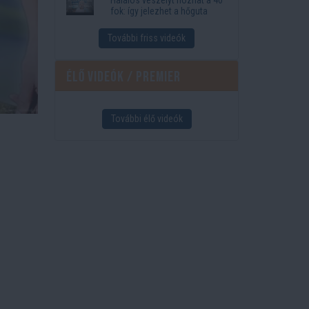
fok: így jelezhet a hőguta
További friss videók
Élő videók / Premier
További élő videók