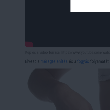
Kép és a videó forrása: https://www.youtube.com/w
Élvezd a
méregtelenítés
és a
fogyás
folyamatát e