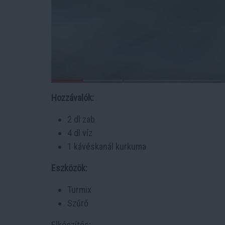
Hozzávalók:
2 dl zab
4 dl víz
1 kávéskanál kurkuma
Eszközök:
Turmix
Szűrő
Elkészítés: