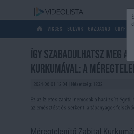
É
d
Vicces
Bulvár
Gazdaság
Crypto
Így szabadulhatsz meg a f
Kurkumával: A Méregtelen
2024-06-01 12:04
| Nézettség: 1232
Ez az ízletes zabital nemcsak a hasi zsírt égeti,
az emésztést és serkenti a tápanyagok felszívó
Méregtelenítő Zabital Kurkumá