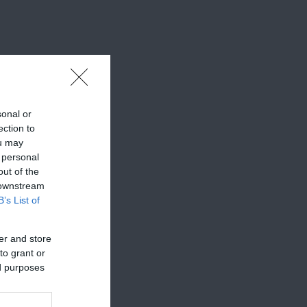
kán át
sonal or
ection to
ou may
 personal
out of the
 downstream
B’s List of
er and store
to grant or
ed purposes
lt kapj.