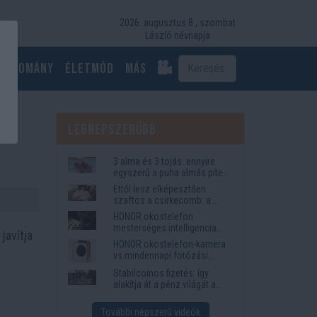
2026. augusztus 8., szombat
László névnapja
Tudomány
Életmód
más
Legnépszerűbb
3 alma és 3 tojás: ennyire
egyszerű a puha almás pite
titka
Ettől lesz elképesztően
szaftos a csirkecomb: a
sörös pác a titok
HONOR okostelefon
mesterséges intelligencia
javítja
funkciók, amelyek
HONOR okostelefon-kamera
megkönnyítik az életet
vs mindennapi fotózási
igények
Stabilcoinos fizetés: így
alakítja át a pénz világát a
Visa, a Mastercard és a
Western Union
További népszerű videók