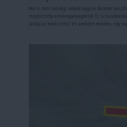
Ma is, mint mindig, valami nagyon finomat készítü
megtisztítja a méreganyagoktól. Ez a csodálatos 
javítja az emésztést, és serkenti minden, egy nap