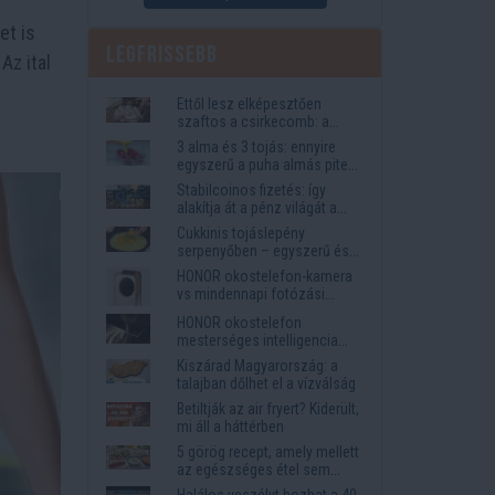
et is
Legfrissebb
Az ital
Ettől lesz elképesztően
szaftos a csirkecomb: a
sörös pác a titok
3 alma és 3 tojás: ennyire
egyszerű a puha almás pite
titka
Stabilcoinos fizetés: így
alakítja át a pénz világát a
Visa, a Mastercard és a
Cukkinis tojáslepény
Western Union
serpenyőben – egyszerű és
laktató vacsora
HONOR okostelefon-kamera
vs mindennapi fotózási
igények
HONOR okostelefon
mesterséges intelligencia
funkciók, amelyek
Kiszárad Magyarország: a
megkönnyítik az életet
talajban dőlhet el a vízválság
Betiltják az air fryert? Kiderült,
mi áll a háttérben
5 görög recept, amely mellett
az egészséges étel sem
tűnik lemondásnak
Halálos veszélyt hozhat a 40