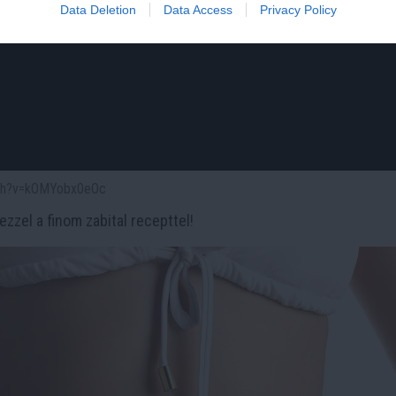
Data Deletion
Data Access
Privacy Policy
atch?v=kOMYobx0eOc
zzel a finom zabital recepttel!