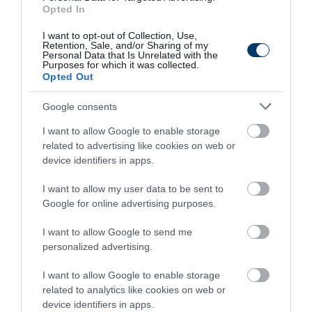
Opted In
Fungus Dries Up And Falls Off After The First
Use
I want to opt-out of Collection, Use,
More
Retention, Sale, and/or Sharing of my
Personal Data that Is Unrelated with the
Purposes for which it was collected.
Opted Out
452
70
164
Google consents
I want to allow Google to enable storage
2 h 47 min
related to advertising like cookies on web or
device identifiers in apps.
I want to allow my user data to be sent to
Google for online advertising purposes.
I want to allow Google to send me
personalized advertising.
I want to allow Google to enable storage
related to analytics like cookies on web or
This Simple Trick Removes All Parasites From
Your Body!
device identifiers in apps.