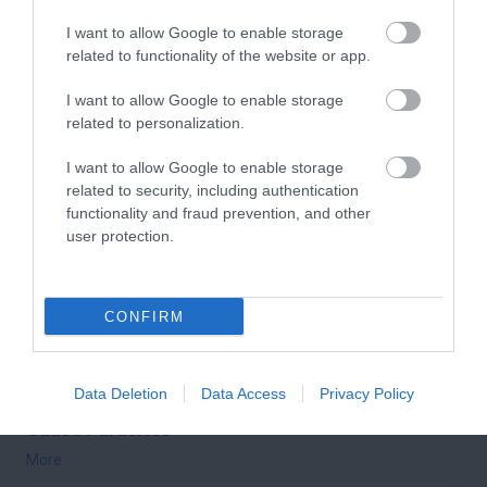
More
I want to allow Google to enable storage
related to functionality of the website or app.
173
146
245
I want to allow Google to enable storage
related to personalization.
23 min
I want to allow Google to enable storage
related to security, including authentication
functionality and fraud prevention, and other
user protection.
CONFIRM
Data Deletion
Data Access
Privacy Policy
Stop Eating These 3 Foods That Are Known to
Cause Parasites
More