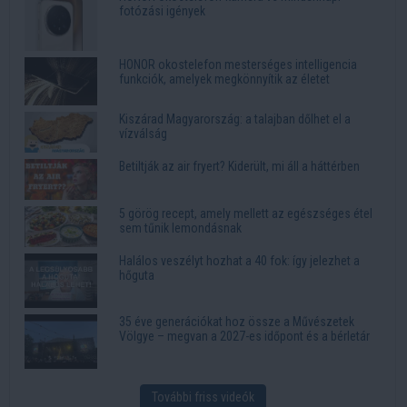
fotózási igények
HONOR okostelefon mesterséges intelligencia
funkciók, amelyek megkönnyítik az életet
Kiszárad Magyarország: a talajban dőlhet el a
vízválság
Betiltják az air fryert? Kiderült, mi áll a háttérben
5 görög recept, amely mellett az egészséges étel
sem tűnik lemondásnak
Halálos veszélyt hozhat a 40 fok: így jelezhet a
hőguta
35 éve generációkat hoz össze a Művészetek
Völgye – megvan a 2027-es időpont és a bérletár
További friss videók