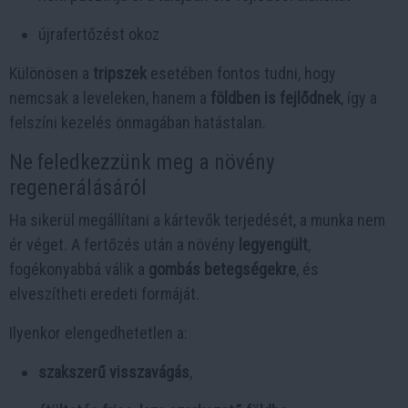
újrafertőzést okoz
Különösen a
tripszek
esetében fontos tudni, hogy
nemcsak a leveleken, hanem a
földben is fejlődnek
, így a
felszíni kezelés önmagában hatástalan.
Ne feledkezzünk meg a növény
regenerálásáról
Ha sikerül megállítani a kártevők terjedését, a munka nem
ér véget. A fertőzés után a növény
legyengült
,
fogékonyabbá válik a
gombás betegségekre
, és
elveszítheti eredeti formáját.
Ilyenkor elengedhetetlen a:
szakszerű visszavágás
,