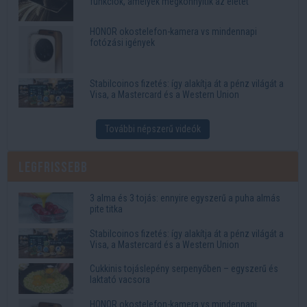
funkciók, amelyek megkönnyítik az életet
HONOR okostelefon-kamera vs mindennapi
fotózási igények
Stabilcoinos fizetés: így alakítja át a pénz világát a
Visa, a Mastercard és a Western Union
További népszerű videók
Legfrissebb
3 alma és 3 tojás: ennyire egyszerű a puha almás
pite titka
Stabilcoinos fizetés: így alakítja át a pénz világát a
Visa, a Mastercard és a Western Union
Cukkinis tojáslepény serpenyőben – egyszerű és
laktató vacsora
HONOR okostelefon-kamera vs mindennapi