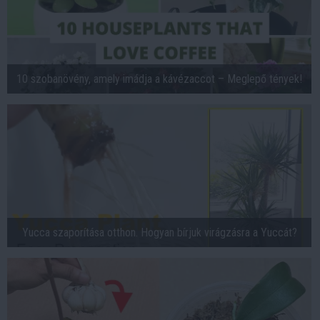
10 szobanövény, amely imádja a kávézaccot – Meglepő tények!
Yucca szaporítása otthon. Hogyan bírjuk virágzásra a Yuccát?