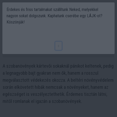
Érdekes és friss tartalmakat szállítunk Neked, melyekkel
nagyon sokat dolgozunk. Kaphatunk cserébe egy LÁJK-ot?
Köszönjük!
Kártevők a szobanövényeken – veszélyes
tévhitek és rossz módszerek
x
2026-02-16 17:54
A szobanövények kártevői sokaknál pánikot keltenek, pedig
a legnagyobb bajt gyakran nem ők, hanem a rosszul
megválasztott védekezés okozza. A beltéri növényvédelem
során elkövetett hibák nemcsak a növényeket, hanem az
egészséget is veszélyeztethetik. Érdemes tisztán látni,
mitől romlanak el igazán a szobanövények.