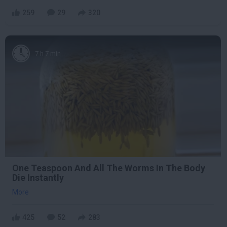
259
29
320
7 h 7 min
One Teaspoon And All The Worms In The Body
Die Instantly
More
425
52
283