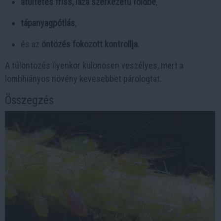
átültetés friss, laza szerkezetű földbe
,
tápanyagpótlás
,
és az
öntözés fokozott kontrollja
.
A túlöntözés ilyenkor különösen veszélyes, mert a
lombhiányos növény kevesebbet párologtat.
Összegzés