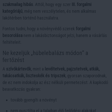
szakmailag hibás
. Attól, hogy egy szer
III. forgalmi
kategóriájú
, még nem veszélytelen, és nem alkalmas
lakótérben történő használatra.
Fontos tudni, hogy a növényvédő szerek
forgalmi
besorolása
nem a lakásbiztonságot jelzi, hanem a vásárlás
feltételeit.
Ne kezeljük „hübelebalázs módon” a
fertőzést
A
szívókártevők
, mint a
levéltetvek, pajzstetvek, atkák,
takácsatkák, liszteskék és tripszek
, gyorsan szaporodnak,
de ez nem indokolja az ész nélküli permetezést. A kapkodó
beavatkozás gyakran:
tovább gyengíti a növényt
nem pusztítja el a talajban élő fejlődési alakokat