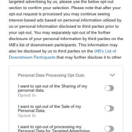
targeted advertising by us, please use the below opt-out
section to confirm your selection. Please note that after your
opt-out request is processed you may continue seeing
5 Hidden Signs You Have Worms Inside Your
interest-based ads based on personal information utilized by
Body
us or personal information disclosed to third parties prior to
More
your opt-out. You may separately opt-out of the further
disclosure of your personal information by third parties on the
IAB’s list of downstream participants. This information may
493
159
332
also be disclosed by us to third parties on the
IAB’s List of
Downstream Participants
that may further disclose it to other
third parties.
9 h 56 min
Please note that this website/app uses one or more Google
Personal Data Processing Opt Outs
services and may gather and store information including but
not limited to your visit or usage behaviour. You may click to
I want to opt-out of the Sharing of my
personal data.
grant or deny consent to Google and its third-party tags to
Opted In
use your data for below specified purposes in below Google
consent section.
I want to opt-out of the Sale of my
Personal Data.
Opted In
I want to opt-out of processing my
Personal Data for Targeted Advertising.