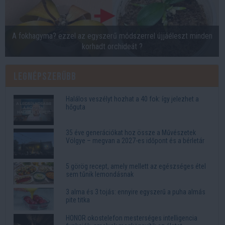
A fokhagyma? ezzel az egyszerű módszerrel újjáéleszt minden
korhadt orchideát ?
Legnépszerűbb
Halálos veszélyt hozhat a 40 fok: így jelezhet a
hőguta
35 éve generációkat hoz össze a Művészetek
Völgye – megvan a 2027-es időpont és a bérletár
5 görög recept, amely mellett az egészséges étel
sem tűnik lemondásnak
3 alma és 3 tojás: ennyire egyszerű a puha almás
pite titka
HONOR okostelefon mesterséges intelligencia