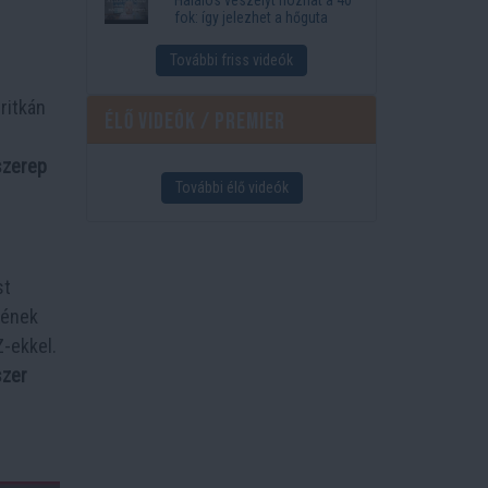
fok: így jelezhet a hőguta
További friss videók
ritkán
Élő videók / Premier
 szerep
További élő videók
st
gének
Z-ekkel.
szer