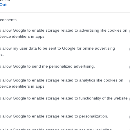
Out
ás, mérhető hatalom
consents
yik legnagyobb
fehér foltja
. Miközben
a jótékonyság álarca mögé
o allow Google to enable storage related to advertising like cookies on
nyoktól
,
ingatlanvagyonának és gazdasági pozícióinak alakulás
evice identifiers in apps.
nemcsak társa Orbán Viktornak, hanem
csendben és szinte
o allow my user data to be sent to Google for online advertising
 szerepét még mindig alig értjük – de mindenképp
újragondolás
s.
to allow Google to send me personalized advertising.
ás, mérhető hatalom
o allow Google to enable storage related to analytics like cookies on
yik legnagyobb
fehér foltja
. Miközben
a jótékonyság álarca mögé
evice identifiers in apps.
nyoktól
,
ingatlanvagyonának és gazdasági pozícióinak alakulás
o allow Google to enable storage related to functionality of the website
nemcsak társa Orbán Viktornak, hanem
csendben és szinte
 szerepét még mindig alig értjük – de mindenképp
újragondolás
o allow Google to enable storage related to personalization.
o allow Google to enable storage related to security, including