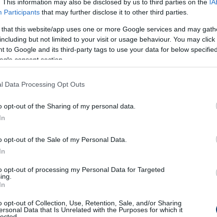
. This information may also be disclosed by us to third parties on the
IA
Participants
that may further disclose it to other third parties.
 that this website/app uses one or more Google services and may gath
including but not limited to your visit or usage behaviour. You may click 
 to Google and its third-party tags to use your data for below specifi
ogle consent section.
dőr" szerepét játszotta
: jótékonysági rendezvények, szociális
l Data Processing Opt Outs
vánosság számára ez a kép épült róla, miközben
a sajtó kevés
edig már
2010 előtt is közel 40 ingatlan volt a nevén
, amelyeke
o opt-out of the Sharing of my personal data.
tül szerzett meg
. A földhivatali nyilvántartások alapján ezek e
In
dasági hálózatokkal fonódnak össze
.
o opt-out of the Sale of my Personal Data.
rszágnak hívnak
In
to opt-out of processing my Personal Data for Targeted
 küzd,
Lévai Anikó a háttérből
irányít egy másik dimenziót. A há
ing.
anportfóliók, termőföldek, vidéki birtokok
, miközben a közvéle
In
 feleség nevére írt vagyonelemek
lehetőséget biztosítanak arr
o opt-out of Collection, Use, Retention, Sale, and/or Sharing
ersonal Data that Is Unrelated with the Purposes for which it
 forrásokat – így
a családi gazdaság kiterjesztése a közvagyon 
lected.