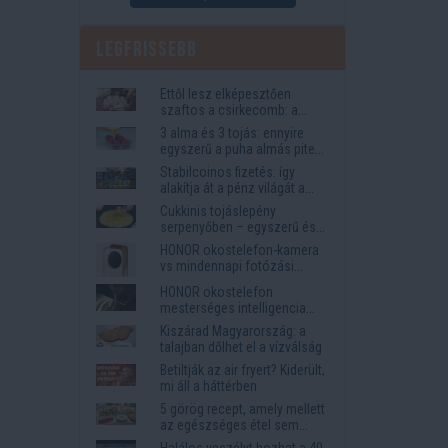
Legfrissebb
Ettől lesz elképesztően
szaftos a csirkecomb: a
sörös pác a titok
3 alma és 3 tojás: ennyire
egyszerű a puha almás pite
titka
Stabilcoinos fizetés: így
alakítja át a pénz világát a
Visa, a Mastercard és a
Cukkinis tojáslepény
Western Union
serpenyőben – egyszerű és
laktató vacsora
HONOR okostelefon-kamera
vs mindennapi fotózási
igények
HONOR okostelefon
mesterséges intelligencia
funkciók, amelyek
Kiszárad Magyarország: a
megkönnyítik az életet
talajban dőlhet el a vízválság
Betiltják az air fryert? Kiderült,
mi áll a háttérben
5 görög recept, amely mellett
az egészséges étel sem
tűnik lemondásnak
Halálos veszélyt hozhat a 40