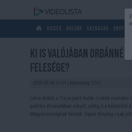
É
d
Vicces
Bulvár
Gazdaság
Crypto
Ki is valójában ORBÁNNÉ L
felesége?
2025-05-08 11:51
| Nézettség: 2101
Lévai Anikó, a Tisza-parti kulák család csendes ö
politika élvonalában irányít, addig ő a háttérből 
Magyarországnak hívnak. Vajon tényleg csak jóté