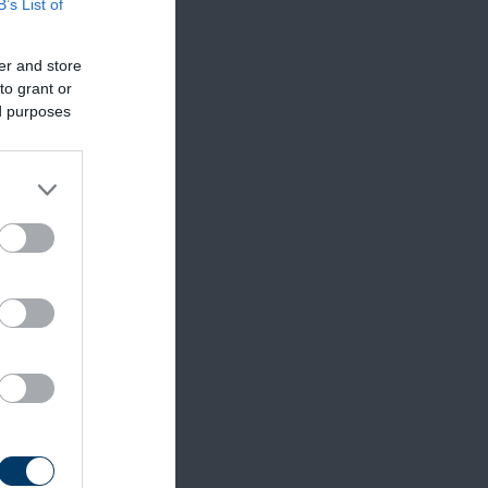
B’s List of
er and store
to grant or
ed purposes
sé
t
redete
zaspár
mény
a, hogy
irányába