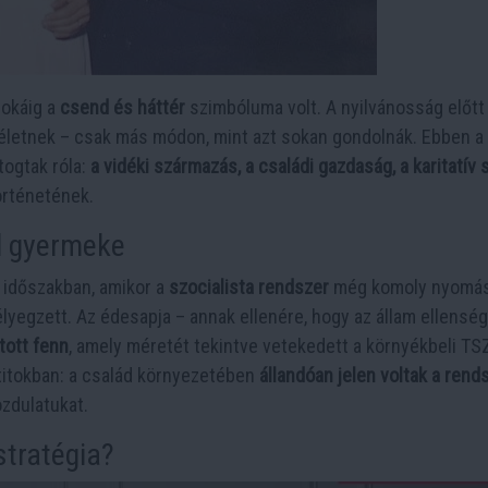
sokáig a
csend és háttér
szimbóluma volt. A nyilvánosság előtt 
zéletnek – csak más módon, mint azt sokan gondolnák. Ebben a
togtak róla:
a vidéki származás, a családi gazdaság, a karitatív
rténetének.
ád gyermeke
n időszakban, amikor a
szocialista rendszer
még komoly nyomá
lyegzett. Az édesapja – annak ellenére, hogy az állam ellensé
tott fenn
, amely méretét tekintve vetekedett a környékbeli TS
itokban: a család környezetében
állandóan jelen voltak a rend
ozdulatukat.
stratégia?