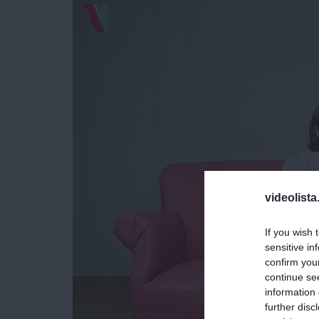
videolista
If you wish 
sensitive in
confirm you
continue se
information 
further disc