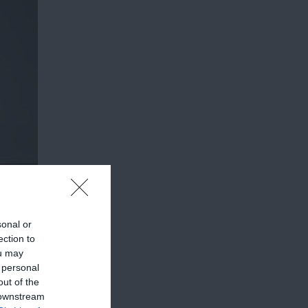
sonal or
ection to
ou may
 personal
out of the
 downstream