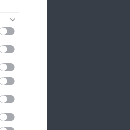
 bújik
,
a komoly
ra
 bújik
,
a komoly
ra