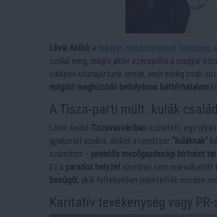
Lévai Anikó
, a
magyar miniszterelnök felesége
, 
szólal meg, mégis aktív szereplője a magyar kö
cikkben utánajártunk annak, amit eddig csak sut
mögött meghúzódó befolyásos háttérhatalom
tö
A Tisza-parti múlt: kulák csal
Lévai Anikó
Tiszavasváriban
született, egy olya
gyakorolt azokra, akiket a rendszer
"kuláknak"
bé
számított –
jelentős mezőgazdasági birtokot tar
Ez a
paradox helyzet
azonban nem maradhatott t
besúgói
, akik feltehetően jelentették minden m
Karitatív tevékenység vagy PR-