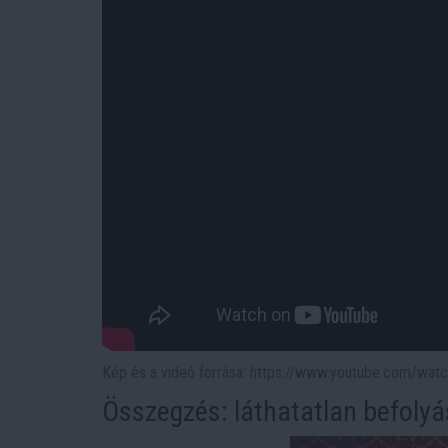
Kép és a videó forrása: https://www.youtube.com/wa
Összegzés: láthatatlan befoly