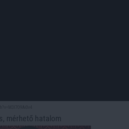
tch?v=M3I7O9Ai0v4
ás, mérhető hatalom