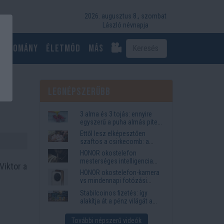
2026. augusztus 8., szombat
László névnapja
Tudomány
Életmód
más
Legnépszerűbb
3 alma és 3 tojás: ennyire
egyszerű a puha almás pite
titka
Ettől lesz elképesztően
szaftos a csirkecomb: a
sörös pác a titok
HONOR okostelefon
mesterséges intelligencia
Viktor a
funkciók, amelyek
HONOR okostelefon-kamera
megkönnyítik az életet
vs mindennapi fotózási
igények
Stabilcoinos fizetés: így
alakítja át a pénz világát a
Visa, a Mastercard és a
Western Union
További népszerű videók