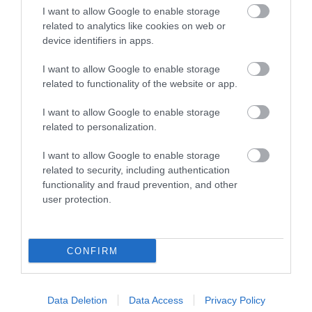
Fungus Dries Up And Falls Off After The First
I want to allow Google to enable storage
Use
related to analytics like cookies on web or
More
device identifiers in apps.
I want to allow Google to enable storage
270
95
234
related to functionality of the website or app.
I want to allow Google to enable storage
related to personalization.
6 h 25 min
I want to allow Google to enable storage
related to security, including authentication
functionality and fraud prevention, and other
user protection.
CONFIRM
One Teaspoon And All The Worms In The Body
Die Instantly
Data Deletion
Data Access
Privacy Policy