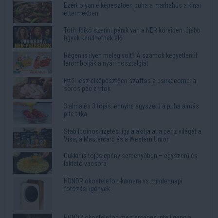
Ezért olyan elképesztően puha a marhahús a kínai
éttermekben
Tóth Ildikó szerint pánik van a NER köreiben: újabb
ügyek kerülhetnek elő
Régen is ilyen meleg volt? A számok kegyetlenül
lerombolják a nyári nosztalgiát
Ettől lesz elképesztően szaftos a csirkecomb: a
sörös pác a titok
3 alma és 3 tojás: ennyire egyszerű a puha almás
pite titka
Stabilcoinos fizetés: így alakítja át a pénz világát a
Visa, a Mastercard és a Western Union
Cukkinis tojáslepény serpenyőben – egyszerű és
laktató vacsora
HONOR okostelefon-kamera vs mindennapi
fotózási igények
HONOR okostelefon mesterséges intelligencia