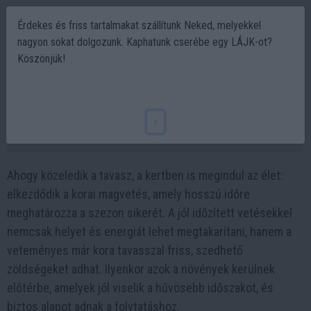
Érdekes és friss tartalmakat szállítunk Neked, melyekkel
nagyon sokat dolgozunk. Kaphatunk cserébe egy LÁJK-ot?
Köszönjük!
Korai vetés titkai: ezekkel a zöldségekkel
indul jól a szezon🌱
x
2026-02-12 09:31
Ahogy közeledik a tavasz, a kertben is megindul az élet:
elkezdődik a korai magvetés, amely hosszú időre
meghatározza a szezon sikerét. A jól időzített vetésekkel
nemcsak helyet és energiát lehet megtakarítani, hanem a
veteményes már kora tavasszal friss, szedhető
zöldségeket adhat. Ilyenkor azok a növények kerülnek
előtérbe, amelyek jól viselik a hűvösebb időszakot, és
biztos alapot adnak a folytatáshoz.