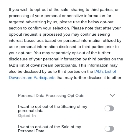
If you wish to opt-out of the sale, sharing to third parties, or
processing of your personal or sensitive information for
targeted advertising by us, please use the below opt-out
Fungus Is A Parasite, And It Dies From A Drop Of
section to confirm your selection. Please note that after your
Plain...
opt-out request is processed you may continue seeing
interest-based ads based on personal information utilized by
More
us or personal information disclosed to third parties prior to
your opt-out. You may separately opt-out of the further
443
172
357
disclosure of your personal information by third parties on the
IAB’s list of downstream participants. This information may
also be disclosed by us to third parties on the
IAB’s List of
Downstream Participants
that may further disclose it to other
9 h 24 min
third parties.
Please note that this website/app uses one or more Google
Personal Data Processing Opt Outs
services and may gather and store information including but
not limited to your visit or usage behaviour. You may click to
I want to opt-out of the Sharing of my
personal data.
grant or deny consent to Google and its third-party tags to
Opted In
use your data for below specified purposes in below Google
consent section.
I want to opt-out of the Sale of my
Personal Data.