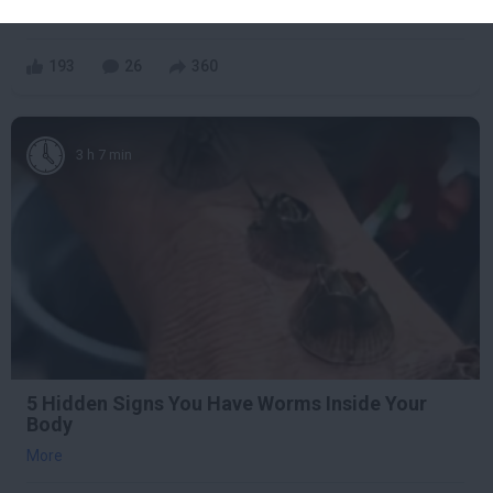
More
193
26
360
3 h 7 min
5 Hidden Signs You Have Worms Inside Your
Body
More