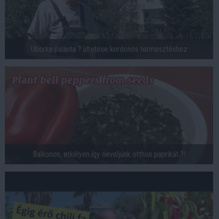
Uborka palánta ? ültetése kordonos termesztéshez
Balkonon, erkélyen így neveljünk otthon paprikát ?!