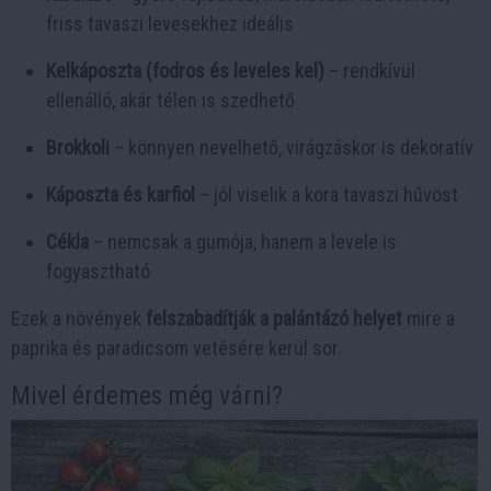
friss tavaszi levesekhez ideális
Kelkáposzta (fodros és leveles kel)
– rendkívül
ellenálló, akár télen is szedhető
Brokkoli
– könnyen nevelhető, virágzáskor is dekoratív
Káposzta és karfiol
– jól viselik a kora tavaszi hűvöst
Cékla
– nemcsak a gumója, hanem a levele is
fogyasztható
Ezek a növények
felszabadítják a palántázó helyet
mire a
paprika és paradicsom vetésére kerül sor.
Mivel érdemes még várni?