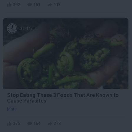
392
151
113
3 h 14 min
Stop Eating These 3 Foods That Are Known to
Cause Parasites
More
375
164
278