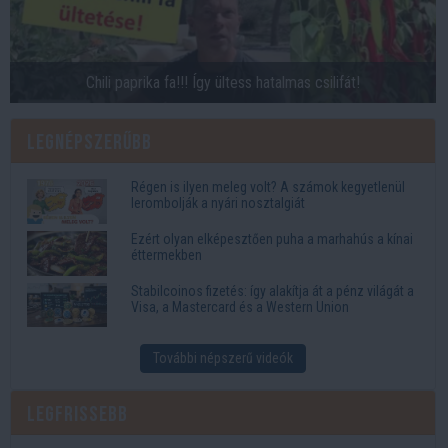
Chili paprika fa!!! Így ültess hatalmas csilifát!
Legnépszerűbb
Régen is ilyen meleg volt? A számok kegyetlenül
lerombolják a nyári nosztalgiát
Ezért olyan elképesztően puha a marhahús a kínai
éttermekben
Stabilcoinos fizetés: így alakítja át a pénz világát a
Visa, a Mastercard és a Western Union
További népszerű videók
Legfrissebb