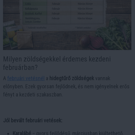
Milyen zöldségekkel érdemes kezdeni
februárban?
A
februári vetésnél
a
hidegtűrő zöldségek
vannak
előnyben. Ezek gyorsan fejlődnek, és nem igényelnek erős
fényt a kezdeti szakaszban.
Jól bevált februári vetések:
Karalábé
– gyors fejlődésű, márciusban kiültethető,