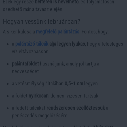
Ezek egy része
beltéren is nevelhető
, és folyamatosan
szedhető már a tavasz elején.
Hogyan vessünk februárban?
A siker kulcsa a
megfelelő palántázás
. Fontos, hogy:
a
palántázó tálcák
alja legyen lyukas
, hogy a felesleges
víz eltávozhasson
palántaföldet
használjunk, amely jól tartja a
nedvességet
a vetésmélység általában
0,5–1 cm
legyen
a földet
nyirkosan
, de nem vizesen tartsuk
a fedett tálcákat
rendszeresen szellőztessük
a
penészedés megelőzésére