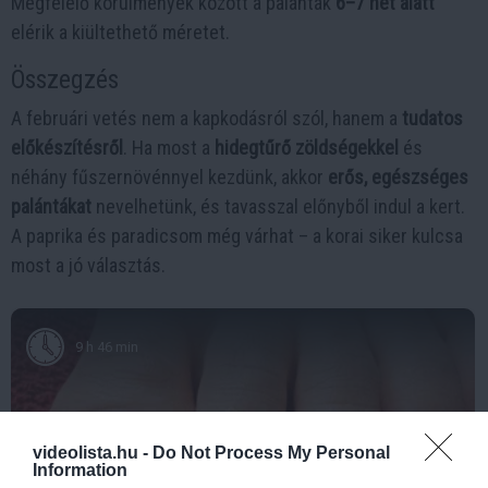
Megfelelő körülmények között a palánták
6–7 hét alatt
elérik a kiültethető méretet.
Összegzés
A februári vetés nem a kapkodásról szól, hanem a
tudatos
előkészítésről
. Ha most a
hidegtűrő zöldségekkel
és
néhány fűszernövénnyel kezdünk, akkor
erős, egészséges
palántákat
nevelhetünk, és tavasszal előnyből indul a kert.
A paprika és paradicsom még várhat – a korai siker kulcsa
most a jó választás.
9 h 46 min
videolista.hu -
Do Not Process My Personal
Information