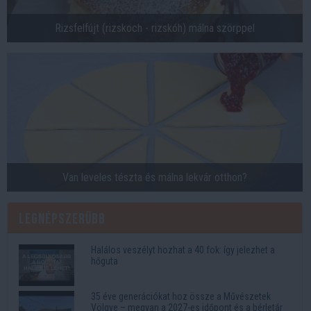
Rizsfelfújt (rizskoch - rizskóh) málna szörppel
Van leveles tészta és málna lekvár otthon?
Legnépszerűbb
Halálos veszélyt hozhat a 40 fok: így jelezhet a
hőguta
35 éve generációkat hoz össze a Művészetek
Völgye – megvan a 2027-es időpont és a bérletár