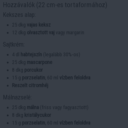
Hozzávalók (22 cm-es tortaformához)
Kekszes alap:
25 dkg
vajas keksz
12 dkg
olvasztott vaj
vagy margarin
Sajtkrém:
4 dl
habtejszín
(legalább 30%-os)
25 dkg
mascarpone
8 dkg
porcukor
15 g
porzselatin
, 60 ml
vízben feloldva
Reszelt citromhéj
Málnazselé:
25 dkg
málna
(friss vagy fagyasztott)
8 dkg
kristálycukor
15 g
porzselatin
, 60 ml
vízben feloldva