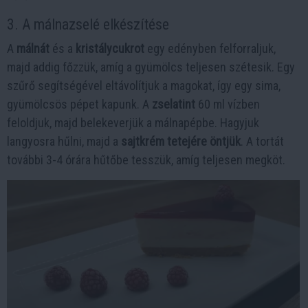
3. A málnazselé elkészítése
A
málnát
és a
kristálycukrot
egy edényben felforraljuk,
majd addig főzzük, amíg a gyümölcs teljesen szétesik. Egy
szűrő segítségével eltávolítjuk a magokat, így egy sima,
gyümölcsös pépet kapunk. A
zselatint
60 ml vízben
feloldjuk, majd belekeverjük a málnapépbe. Hagyjuk
langyosra hűlni, majd a
sajtkrém tetejére öntjük
. A tortát
további 3-4 órára hűtőbe tesszük, amíg teljesen megköt.