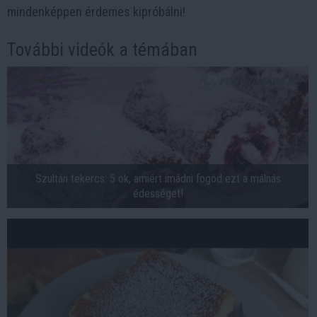
mindenképpen érdemes kipróbálni!
További videók a témában
Szultán tekercs: 5 ok, amiért imádni fogod ezt a málnás
édességet!