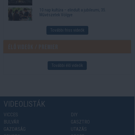
10 nap kultúra – elindult a jubileumi, 35.
Művészetek Völgye
További friss videók
Élő videók / Premier
További élő videók
VIDEOLISTÁK
VICCES
DIY
BULVÁR
GASZTRO
GAZDASÁG
UTAZÁS