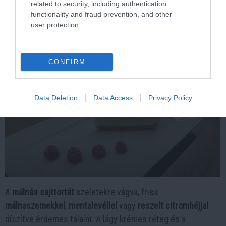
related to security, including authentication
functionality and fraud prevention, and other
Kép és a videó forrása: https://www.youtube.com/watch?
user protection.
v=2qKcMhKUOw0
Tálalási javaslat
CONFIRM
Data Deletion
Data Access
Privacy Policy
A
málnás sajttortát
szeletekre vágva, friss
málnaszemekkel
,
mentalevéllel
vagy
reszelt citromhéjjal
díszítve érdemes tálalni. A lágy krémes réteg és a