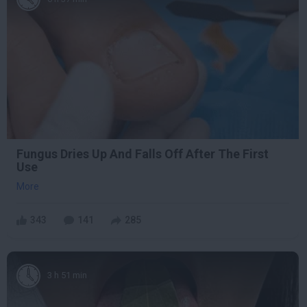
Fungus Dries Up And Falls Off After The First
Use
More
343
141
285
3 h 51 min