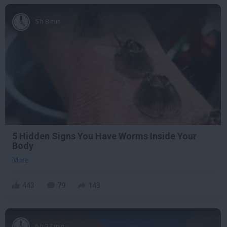
5 h 8 min
5 Hidden Signs You Have Worms Inside Your
Body
More
443
79
143
6 h 37 min