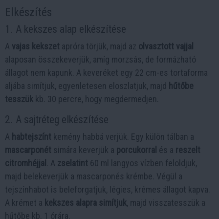
Elkészítés
1. A kekszes alap elkészítése
A
vajas kekszet
apróra törjük, majd az
olvasztott vajjal
alaposan összekeverjük, amíg morzsás, de formázható
állagot nem kapunk. A keveréket egy 22 cm-es tortaforma
aljába simítjuk, egyenletesen eloszlatjuk, majd
hűtőbe
tesszük
kb. 30 percre, hogy megdermedjen.
2. A sajtréteg elkészítése
A
habtejszínt
kemény habbá verjük. Egy külön tálban a
mascarponét
simára keverjük a
porcukorral
és a
reszelt
citromhéjjal
. A
zselatint
60 ml langyos vízben feloldjuk,
majd belekeverjük a mascarponés krémbe. Végül a
tejszínhabot is beleforgatjuk, légies, krémes állagot kapva.
A krémet a
kekszes alapra simítjuk
, majd visszatesszük a
hűtőbe kb. 1 órára.