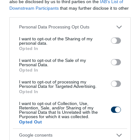
also be disclosed by us to third parties on the
IAB’s List of
Downstream Participants
that may further disclose it to other
third parties.
Please note that this website/app uses one or more Google
Personal Data Processing Opt Outs
services and may gather and store information including but
not limited to your visit or usage behaviour. You may click to
I want to opt-out of the Sharing of my
Stop Eating These 3 Foods That Are Known to
personal data.
grant or deny consent to Google and its third-party tags to
Cause Parasites
Opted In
use your data for below specified purposes in below Google
More
consent section.
I want to opt-out of the Sale of my
Personal Data.
Opted In
354
175
85
I want to opt-out of processing my
Personal Data for Targeted Advertising.
Opted In
7 h 39 min
I want to opt-out of Collection, Use,
Retention, Sale, and/or Sharing of my
Personal Data that Is Unrelated with the
Purposes for which it was collected.
Opted Out
Google consents