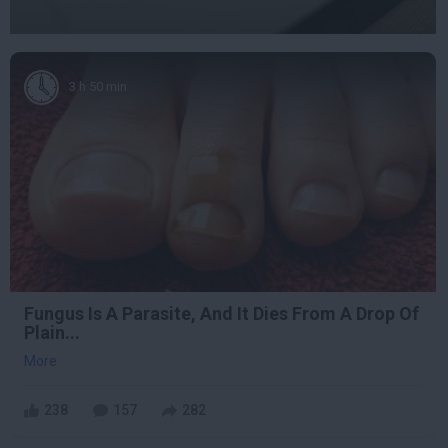
3 h 50 min
Fungus Is A Parasite, And It Dies From A Drop Of
Plain...
More
238
157
282