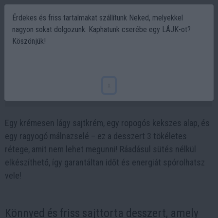
Érdekes és friss tartalmakat szállítunk Neked, melyekkel
nagyon sokat dolgozunk. Kaphatunk cserébe egy LÁJK-ot?
Köszönjük!
Málnás sajttorta sütés nélkül – 3 réteg
csábító krémesség!
x
2025-03-20 00:35
Egy krémesen lágy sajtkrém, egy ropogós kekszes alap, és
egy ragyogó málnazselé – ez a desszert 3 tökéletes
rétege, amit nem lehet megunni! Ráadásul sütés nélkül
elkészíthető, így garantáltan időt és energiát spórolhatsz
vele!
Könnyed és friss sajttorta desszert, amely