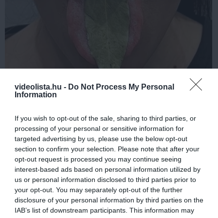
This Simple Trick Removes All Parasites From
videolista.hu -
Do Not Process My Personal
Information
Your Body!
More
If you wish to opt-out of the sale, sharing to third parties, or
processing of your personal or sensitive information for
367
120
296
targeted advertising by us, please use the below opt-out
section to confirm your selection. Please note that after your
opt-out request is processed you may continue seeing
interest-based ads based on personal information utilized by
3 h 57 min
us or personal information disclosed to third parties prior to
your opt-out. You may separately opt-out of the further
disclosure of your personal information by third parties on the
IAB’s list of downstream participants. This information may