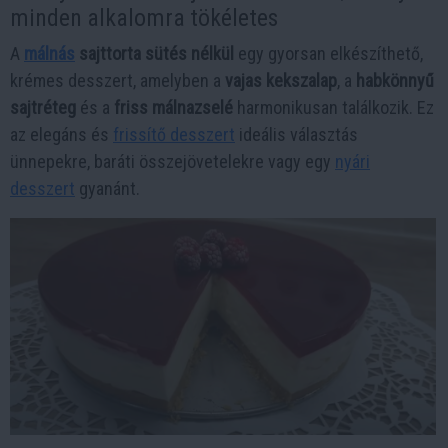
minden alkalomra tökéletes
A
málnás
sajttorta sütés nélkül
egy gyorsan elkészíthető,
krémes desszert, amelyben a
vajas kekszalap
, a
habkönnyű
sajtréteg
és a
friss málnazselé
harmonikusan találkozik. Ez
az elegáns és
frissítő desszert
ideális választás
ünnepekre, baráti összejövetelekre vagy egy
nyári
desszert
gyanánt.