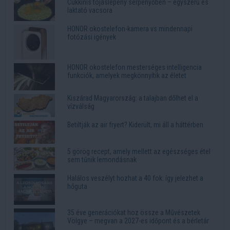
Cukkinis tojáslepény serpenyőben – egyszerű és
laktató vacsora
HONOR okostelefon-kamera vs mindennapi
fotózási igények
HONOR okostelefon mesterséges intelligencia
funkciók, amelyek megkönnyítik az életet
Kiszárad Magyarország: a talajban dőlhet el a
vízválság
Betiltják az air fryert? Kiderült, mi áll a háttérben
5 görög recept, amely mellett az egészséges étel
sem tűnik lemondásnak
Halálos veszélyt hozhat a 40 fok: így jelezhet a
hőguta
35 éve generációkat hoz össze a Művészetek
Völgye – megvan a 2027-es időpont és a bérletár