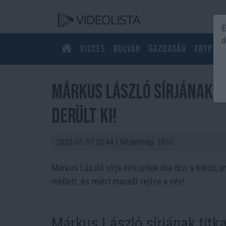
É
d
Vicces
Bulvár
Gazdaság
Crypto
Márkus László sírjának re
derült ki!
2025-01-07 20:44
| Nézettség: 1853
Márkus László sírja évtizedek óta őrzi a titkot, 
mellett, és miért maradt rejtve a név!
Márkus László sírjának titka