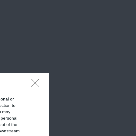
sonal or
ection to
ou may
 personal
out of the
 downstream