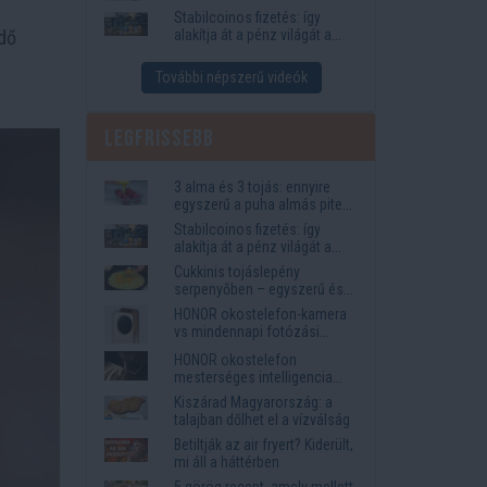
igények
Stabilcoinos fizetés: így
dő
alakítja át a pénz világát a
Visa, a Mastercard és a
Western Union
További népszerű videók
Legfrissebb
3 alma és 3 tojás: ennyire
egyszerű a puha almás pite
titka
Stabilcoinos fizetés: így
alakítja át a pénz világát a
Visa, a Mastercard és a
Cukkinis tojáslepény
Western Union
serpenyőben – egyszerű és
laktató vacsora
HONOR okostelefon-kamera
vs mindennapi fotózási
igények
HONOR okostelefon
mesterséges intelligencia
funkciók, amelyek
Kiszárad Magyarország: a
megkönnyítik az életet
talajban dőlhet el a vízválság
Betiltják az air fryert? Kiderült,
mi áll a háttérben
5 görög recept, amely mellett