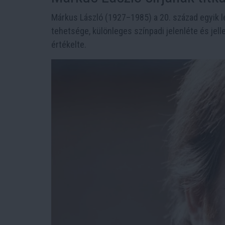
Márkus László (1927–1985) a 20. század egyik 
tehetsége, különleges színpadi jelenléte és jel
értékelte.