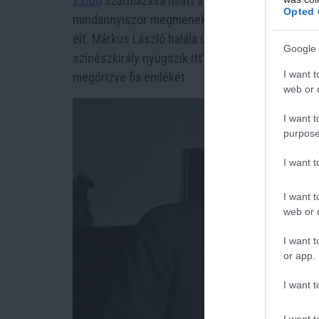
Zsidó
származása miatt a nyilasok édesanyjával e
Opted 
mindannyiszor megmenekültek. Édesanyjával szor
élt. Márkus László halála után édesanyját fia me
Google 
színészkirály nyugszik itt”, és hogy a sírt Édesa
I want t
megőrizve fia emlékét.
web or d
I want t
purpose
I want 
I want t
web or d
I want t
or app.
I want t
I want t