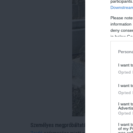
participants
Downstream 
Please note
information 
deny consent
in below Go
Persona
I want t
Opted 
I want t
Opted 
I want 
Advertis
Opted 
I want t
Személyes megpróbáltatásai és tragédiája:
of my P
was col