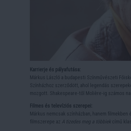
Karrierje és pályafutása:
Márkus László a budapesti Színművészeti Főisko
Színházhoz szerződött, ahol legendás szerepek
mozgott. Shakespeare-től Molière-ig számos na
Filmes és televíziós szerepei:
Márkus nemcsak színházban, hanem filmekben és
filmszerepe az
A tizedes meg a többiek
című klas