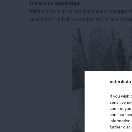
Humora és egyedisége:
Márkus László híres volt különleges humoráról 
rádióműsor kedvelt szereplője lett. A karakter
videolista
If you wish 
sensitive in
confirm you
continue se
information 
further disc