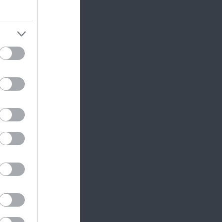
de
s tovább