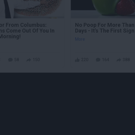
or From Columbus:
No Poop For More Than
s Come Out Of You In
Days - It's The First Sign
Morning!
More
3
58
150
220
164
388