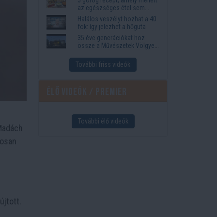
az egészséges étel sem
tűnik lemondásnak
Halálos veszélyt hozhat a 40
fok: így jelezhet a hőguta
35 éve generációkat hoz
össze a Művészetek Völgye
– megvan a 2027-es időpont
és a bérletár
További friss videók
Élő videók / Premier
További élő videók
 Madách
nosan
újtott.