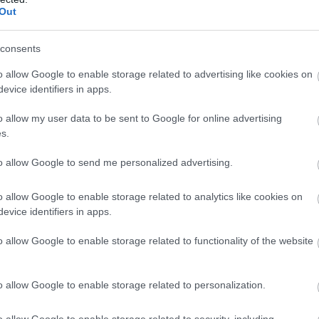
gyütt tizenkétszer vitték le a Duna-partra, hogy kivégezzék, 
Out
os kapcsolatban maradt egész életében, aki fia halála után i
llé temették, azonban a síron csak annyi szerepel, hogy „egy
consents
nyja állította. Édesanyja neve nem került fel a
sírkőre
, ezzel is
o allow Google to enable storage related to advertising like cookies on
evice identifiers in apps.
o allow my user data to be sent to Google for online advertising
s.
to allow Google to send me personalized advertising.
o allow Google to enable storage related to analytics like cookies on
evice identifiers in apps.
o allow Google to enable storage related to functionality of the website
o allow Google to enable storage related to personalization.
o allow Google to enable storage related to security, including