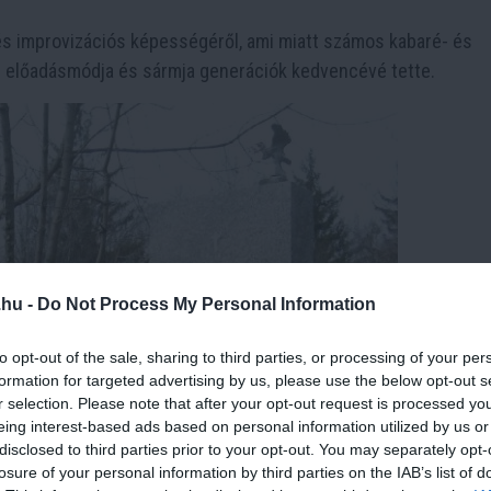
és improvizációs képességéről, ami miatt számos kabaré- és
es előadásmódja és sármja generációk kedvencévé tette.
.hu -
Do Not Process My Personal Information
to opt-out of the sale, sharing to third parties, or processing of your per
formation for targeted advertising by us, please use the below opt-out s
r selection. Please note that after your opt-out request is processed y
eing interest-based ads based on personal information utilized by us or
disclosed to third parties prior to your opt-out. You may separately opt-
losure of your personal information by third parties on the IAB’s list of