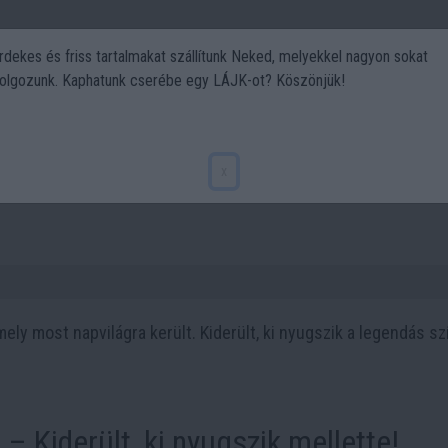
rdekes és friss tartalmakat szállítunk Neked, melyekkel nagyon sokat
olgozunk. Kaphatunk cserébe egy LÁJK-ot? Köszönjük!
Politika
Art
Kert
DIY
Gasztro
Utazás
Sport
jtélye – 1 titok, ami 40 év után
x
amely most napvilágra került. Kiderült, ki nyugszik a legendás s
 – Kiderült, ki nyugszik mellette!