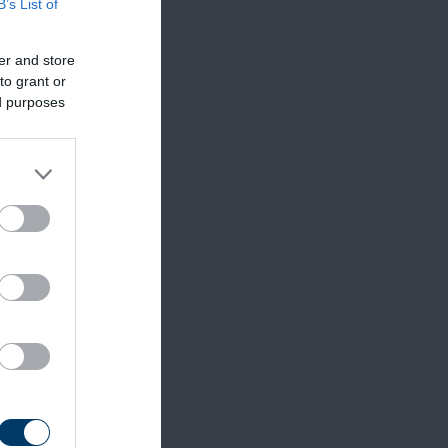
B’s List of
er and store
to grant or
ed purposes