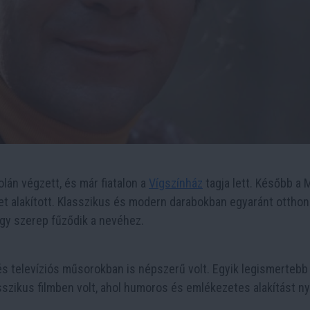
lán végzett, és már fiatalon a
Vígszínház
tagja lett. Később a
et alakított. Klasszikus és modern darabokban egyaránt ottho
gy szerep fűződik a nevéhez.
 televíziós műsorokban is népszerű volt. Egyik legismertebb
szikus filmben volt, ahol humoros és emlékezetes alakítást ny