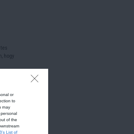
etes
n, hogy
majd a
sonal or
ection to
ou may
 personal
out of the
 downstream
B’s List of