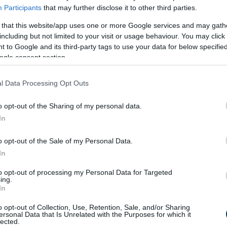
Participants
that may further disclose it to other third parties.
 that this website/app uses one or more Google services and may gath
including but not limited to your visit or usage behaviour. You may click 
 to Google and its third-party tags to use your data for below specifi
ogle consent section.
l Data Processing Opt Outs
o opt-out of the Sharing of my personal data.
In
o opt-out of the Sale of my Personal Data.
epes lángon süssük a lisztbe forgatott csirkemelleket oldalan
In
to opt-out of processing my Personal Data for Targeted
ing.
In
sük rá a korábban kikevert mézes-citromos szószt. Hagyjuk, h
o opt-out of Collection, Use, Retention, Sale, and/or Sharing
ersonal Data that Is Unrelated with the Purposes for which it
zeket. Ez további 2-3 percet vesz igénybe.
lected.