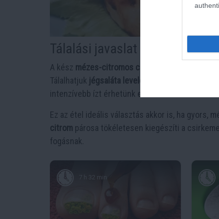
authenti
Tálalási javaslat
A kész
mézes-citromos csirkemell
friss salátáv
Tálalhatjuk
jégsaláta leveleken
, így könnyed, mu
intenzívebb ízt érhetünk el.
Ez az étel ideális választás akkor is, ha gyors,
citrom
párosa tökéletesen kiegészíti a csirkeme
fogásnak.
7 h 32 min