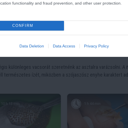
cation functionality and fraud prevention, and other user protection.
CONFIRM
al, párolt rizzsel vagy grillezett zöldségekkel kínálva a legfino
Data Deletion
Data Access
Privacy Policy
tatós fogást kapunk. Egy kevés frissen őrölt borssal megszór
 mégis különleges vacsorát szeretnénk az asztalra varázsolni. A
ll természetes ízét, miközben a szójaszósz enyhe karaktert ad
10 h 13 min
1 h 44 min