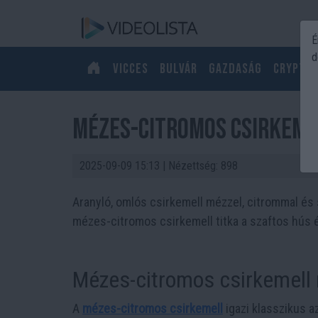
É
d
Vicces
Bulvár
Gazdaság
Crypto
Mézes-citromos csirkemel
2025-09-09 15:13
| Nézettség: 898
Aranyló, omlós csirkemell mézzel, citrommal és
mézes-citromos csirkemell titka a szaftos hús é
Mézes-citromos csirkemell 
A
mézes-citromos csirkemell
igazi klasszikus 