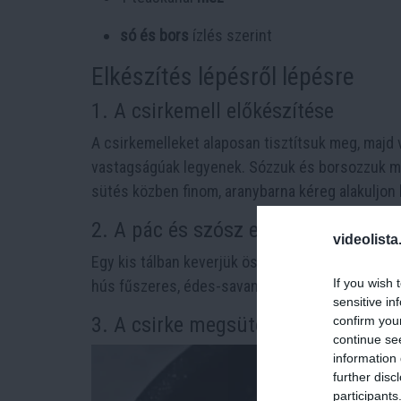
só és bors
ízlés szerint
Elkészítés lépésről lépésre
1. A csirkemell előkészítése
A csirkemelleket alaposan tisztítsuk meg, majd
vastagságúak legyenek. Sózzuk és borsozzuk min
sütés közben finom, aranybarna kéreg alakuljon k
2. A pác és szósz elkészítése
videolista
Egy kis tálban keverjük össze a
citromlevet, a s
If you wish 
hús fűszeres, édes-savanykás ízvilágát.
sensitive in
3. A csirke megsütése
confirm you
continue se
information 
further disc
participants