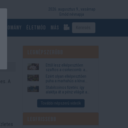
2026. augusztus 9., vasárnap
Emőd névnapja
Tudomány
Életmód
más
Legnépszerűbb
Ettől lesz elképesztően
szaftos a csirkecomb: a
sörös pác a titok
Ezért olyan elképesztően
es. A
puha a marhahús a kínai
éttermekben
Stabilcoinos fizetés: így
alakítja át a pénz világát a
Visa, a Mastercard és a
Western Union
További népszerű videók
Legfrissebb
ízletes