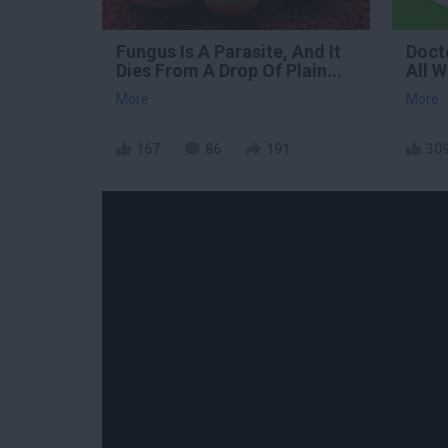
Fungus Is A Parasite, And It
Doct
Dies From A Drop Of Plain...
All 
More
More
167
86
191
30