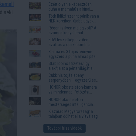
kemell
Ezért olyan elképesztően
puha a marhahús a kínai
d neki.
éttermekben
Tóth Ildikó szerint pánik van a
NER köreiben: újabb ügyek
kerülhetnek elő
Régen is ilyen meleg volt? A
számok kegyetlenül
lerombolják a nyári
Ettől lesz elképesztően
nosztalgiát
szaftos a csirkecomb: a
sörös pác a titok
3 alma és 3 tojás: ennyire
egyszerű a puha almás pite
titka
Stabilcoinos fizetés: így
alakítja át a pénz világát a
Visa, a Mastercard és a
Cukkinis tojáslepény
Western Union
serpenyőben – egyszerű és
laktató vacsora
HONOR okostelefon-kamera
vs mindennapi fotózási
igények
HONOR okostelefon
mesterséges intelligencia
funkciók, amelyek
Kiszárad Magyarország: a
megkönnyítik az életet
talajban dőlhet el a vízválság
További friss videók