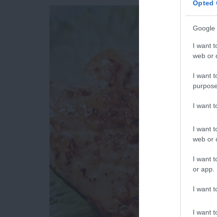
Opted 
Google 
I want t
web or d
I want t
purpose
I want 
I want t
web or d
I want t
or app.
I want t
I want t