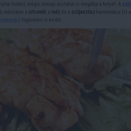
yhai tudást, mégis ünnepi asztalon is megállja a helyét. A
csir
d, miközben a
citromlé
, a
méz
és a
szójaszósz
harmonikus ízt a
endégváró
fogásként is kiváló.