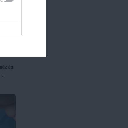
mabb.
va még
méz és
 a