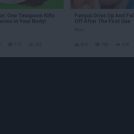
or: One Teaspoon Kills
Fungus Dries Up And Fal
Worms in Your Body!
Off After The First Use
More
9
177
322
415
109
376