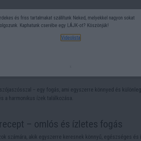
rdekes és friss tartalmakat szállítunk Neked, melyekkel nagyon sokat
olgozunk. Kaphatunk cserébe egy LÁJK-ot? Köszönjük!
Politika
Art
Kert
DIY
Gasztro
Utazás
Sport
Videolista
l, amitől ünnepi lesz a vacsora
x
 szójaszósszal – egy fogás, ami egyszerre könnyed és különleg
s a harmonikus ízek találkozása.
recept – omlós és ízletes fogás
azok számára, akik egyszerre keresnek könnyű, egészséges és 