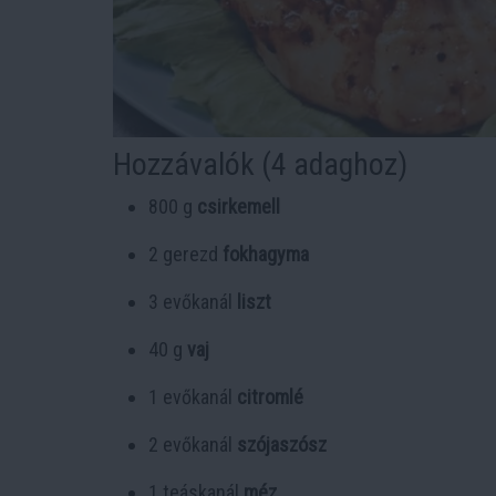
Hozzávalók (4 adaghoz)
800 g
csirkemell
2 gerezd
fokhagyma
3 evőkanál
liszt
40 g
vaj
1 evőkanál
citromlé
2 evőkanál
szójaszósz
1 teáskanál
méz