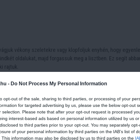
 vágjuk vékony szeletekre vagy klopfoljuk enyhén, hogy egyenl
dkét oldalukat, majd forgassuk meg a lisztben. Ez segít abba
i rajtuk.
.hu -
Do Not Process My Personal Information
zójaszószt, a mézet és a zúzott fokhagymát
. Ez a keverék adja 
to opt-out of the sale, sharing to third parties, or processing of your per
formation for targeted advertising by us, please use the below opt-out s
r selection. Please note that after your opt-out request is processed y
eing interest-based ads based on personal information utilized by us or
disclosed to third parties prior to your opt-out. You may separately opt-
losure of your personal information by third parties on the IAB’s list of
. This information may also be disclosed by us to third parties on the
IA