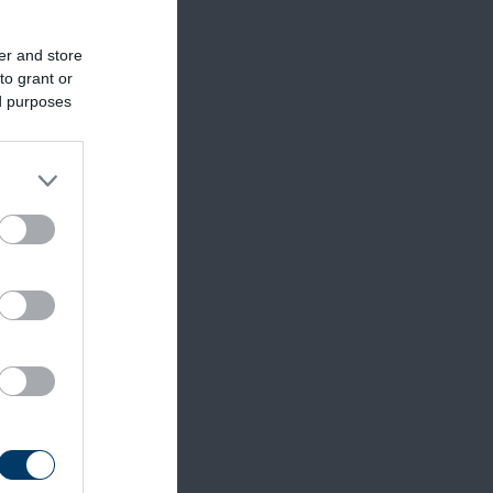
er and store
to grant or
ed purposes
ként 4-5
ogy a