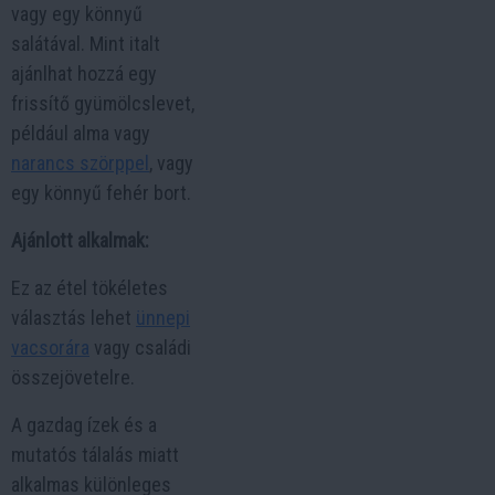
vagy egy könnyű
salátával. Mint italt
ajánlhat hozzá egy
frissítő gyümölcslevet,
például alma vagy
narancs szörppel
, vagy
egy könnyű fehér bort.
Ajánlott alkalmak:
Ez az étel tökéletes
választás lehet
ünnepi
vacsorára
vagy családi
összejövetelre.
A gazdag ízek és a
mutatós tálalás miatt
alkalmas különleges