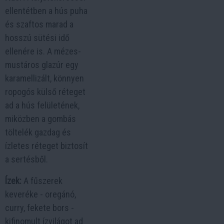
ellentétben a hús puha
és szaftos marad a
hosszú sütési idő
ellenére is. A mézes-
mustáros glazúr egy
karamellizált, könnyen
ropogós külső réteget
ad a hús felületének,
miközben a gombás
töltelék gazdag és
ízletes réteget biztosít
a sertésből.
Ízek:
A fűszerek
keveréke - oregánó,
curry, fekete bors -
kifinomult ízvilágot ad