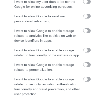
I want to allow my user data to be sent to
Ezért olyan
Google for online advertising purposes.
elképesztően
puha a
marhahús a
I want to allow Google to send me
kínai
personalized advertising.
éttermekben
Stabilcoinos
I want to allow Google to enable storage
fizetés: így
alakítja át a
related to analytics like cookies on web or
pénz világát a
device identifiers in apps.
Visa, a
Mastercard és a
I want to allow Google to enable storage
Western Union
related to functionality of the website or app.
További népszerű
videók
I want to allow Google to enable storage
related to personalization.
Legfrissebb
I want to allow Google to enable storage
related to security, including authentication
Ezért olyan
functionality and fraud prevention, and other
elképesztően
user protection.
puha a
marhahús a
kínai