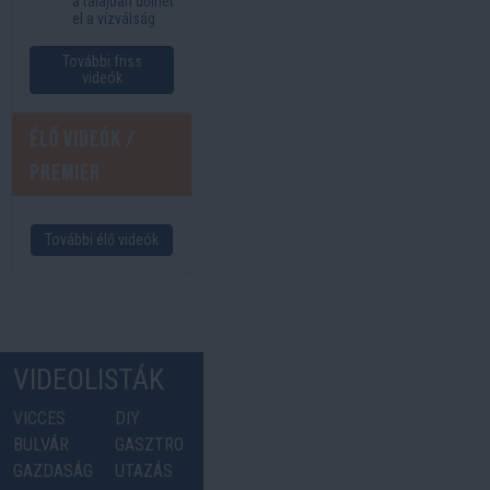
a talajban dőlhet
el a vízválság
További friss
videók
Élő videók /
Premier
További élő videók
VIDEOLISTÁK
VICCES
DIY
BULVÁR
GASZTRO
GAZDASÁG
UTAZÁS