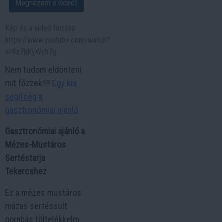
Megnézem a videót
Kép és a videó forrása:
https://www.youtube.com/watch?
v=9z7hKyWch7g
Nem tudom eldönteni
mit főzzek!!!!
Egy kis
segítség a
gasztronómiai ajánló
Gasztronómiai ajánló a
Mézes-Mustáros
Sertéstarja
Tekercshez
Ez a mézes mustáros
mázas sertéssült
gombás töltelékkelm