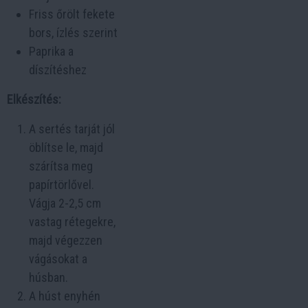
Friss őrölt fekete
bors, ízlés szerint
Paprika a
díszítéshez
Elkészítés:
A sertés tarját jól
öblítse le, majd
szárítsa meg
papírtörlővel.
Vágja 2-2,5 cm
vastag rétegekre,
majd végezzen
vágásokat a
húsban.
A húst enyhén