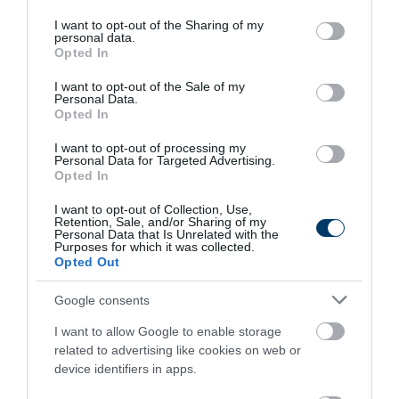
services and may gather and store information including but
recept egyszerűen
not limited to your visit or usage behaviour. You may click to
I want to opt-out of the Sharing of my
Szoky konyhájából!
personal data.
grant or deny consent to Google and its third-party tags to
Opted In
use your data for below specified purposes in below Google
consent section.
I want to opt-out of the Sale of my
Göngyölt Töltött Karaj
Personal Data.
Parázs Burgonyával
Opted In
Recept
I want to opt-out of processing my
Personal Data for Targeted Advertising.
Opted In
Betyárgombóc, ami
I want to opt-out of Collection, Use,
Retention, Sale, and/or Sharing of my
gyors, finom vacsora
Personal Data that Is Unrelated with the
Purposes for which it was collected.
Opted Out
Legnépszerűbb
Google consents
Ettől lesz
I want to allow Google to enable storage
elképesztően
related to advertising like cookies on web or
szaftos a
csirkecomb: a
device identifiers in apps.
sörös pác a
titok