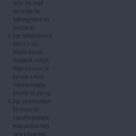
verje fel, majd
dörzsölje be
fokhagymával és
mustárral.
Egy tálban keverje
össze a sót,
fekete borsot,
oregánót, curryt,
majd fűszerezze
be vele a húst.
Tekerve hagyja
pihenni 30 percig.
Egy serpenyőben
hevítsen fel
napraforgóolajat,
majd pirítsa meg
rajta a hagymát