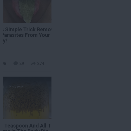
is Simple Trick Removes
l Parasites From Your
dy!
re
198
29
274
3 h 27 min
e Teaspoon And All The