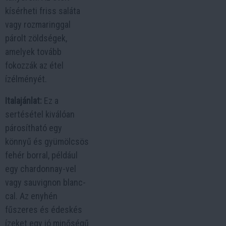
kísérheti friss saláta
vagy rozmaringgal
párolt zöldségek,
amelyek tovább
fokozzák az étel
ízélményét.
Italajánlat:
Ez a
sertésétel kiválóan
párosítható egy
könnyű és gyümölcsös
fehér borral, például
egy chardonnay-vel
vagy sauvignon blanc-
cal. Az enyhén
fűszeres és édeskés
ízeket egy jó minőségű