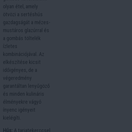
olyan étel, amely
ötvözi a sertéshús
gazdagságát a mézes-
mustáros glazúrral és
a gombás töltelék
ízletes
kombinációjával. Az
elkészítése kicsit
időigényes, de a
végeredmény
garantáltan lenyűgöző
és minden kulináris
élményekre vágyó
ínyenc igényeit
kielégíti.
Hús:
A tarjatekerccsel