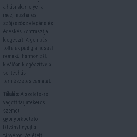
a húsnak, melyet a
méz, mustár és
szójaszósz elegáns és
édeskés kontrasztja
kiegészít. A gombás
töltelék pedig a hússal
remekül harmonizál,
kiválóan kiegészítve a
sertéshús
természetes zamatát.
Tálalás:
A szeletekre
vágott tarjatekercs
szemet
gyönyörködtető
látványt nyújt a
tányéron. Az ételt