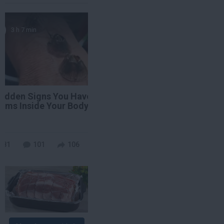
3 h 7 min
Hidden Signs You Have
rms Inside Your Body
re
481
101
106