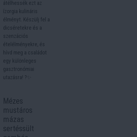
átélhessék ezt az
ízorgia kulináris
élményt. Készülj fel a
dicséretekre és a
szenzációs
ételélményekre, és
hívd meg a családot
egy különleges
gasztronómiai
utazásra! ?️✨
Mézes
mustáros
mázas
sertéssült