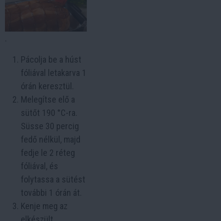
.
Pácolja be a húst
fóliával letakarva 1
órán keresztül.
Melegítse elő a
sütőt 190 °C-ra.
Süsse 30 percig
fedő nélkül, majd
fedje le 2 réteg
fóliával, és
folytassa a sütést
további 1 órán át.
Kenje meg az
elkészült