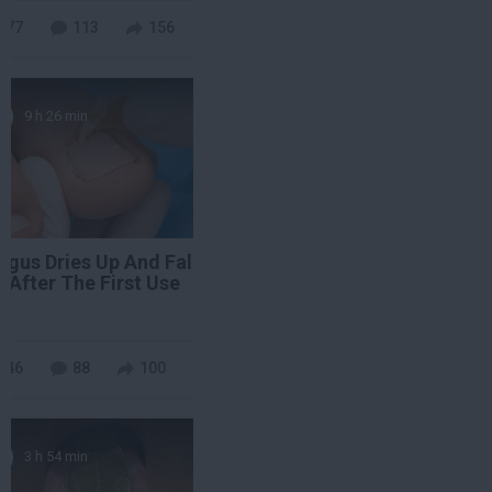
277
113
156
9 h 26 min
ngus Dries Up And Falls
f After The First Use
re
446
88
100
3 h 54 min