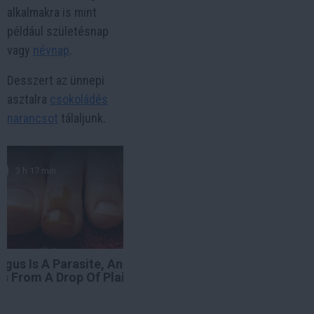
alkalmakra is mint
például születésnap
vagy
névnap
.
Desszert az ünnepi
asztalra
csokoládés
narancsot
tálaljunk.
3 h 17 min
ngus Is A Parasite, And It
es From A Drop Of Plain...
re