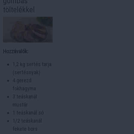
gombás
töltelékkel
Hozzávalók:
1,2 kg sertés tarja
(sertésnyak)
4 gerezd
fokhagyma
3 teáskanál
mustár
1 teáskanál só
1/2 teáskanál
fekete bors