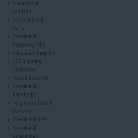
1 teáskanál
oregánó
1/2 teáskanál
curry
2 evőkanál
napraforgóolaj
2 közepes hagyma
300 g gomba,
szeletelve
Só, ízlés szerint
2 evőkanál
kapribogyó
70 g nyers füstölt
szalonna
2 evőkanál méz
1 evőkanál
szójaszósz