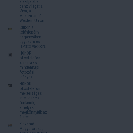
alakítja át a
pénz világát a
Visa, a
Mastercard és a
Western Union
Cukkinis
tojáslepény
serpenyőben –
egyszerű és
laktató vacsora
HONOR
okostelefon-
kamera vs
mindennapi
fotózási
igények
HONOR
okostelefon
mesterséges
intelligencia
funkciók,
amelyek
megkönnyítik az
életet
Kiszárad
Magyarország: