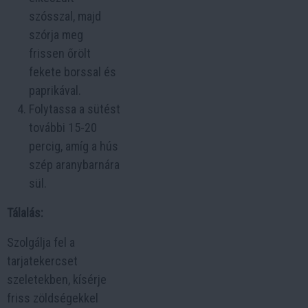
szósszal, majd
szórja meg
frissen őrölt
fekete borssal és
paprikával.
Folytassa a sütést
további 15-20
percig, amíg a hús
szép aranybarnára
sül.
Tálalás:
Szolgálja fel a
tarjatekercset
szeletekben, kísérje
friss zöldségekkel