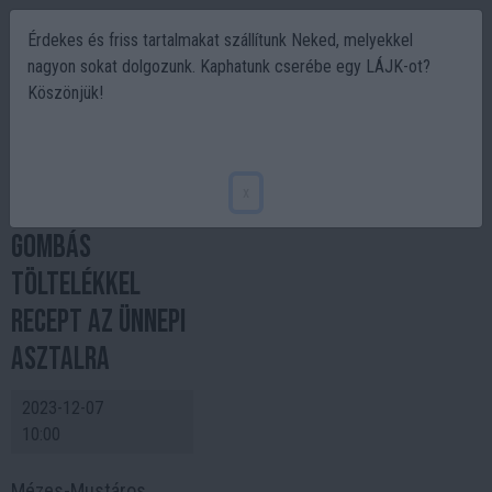
Érdekes és friss tartalmakat szállítunk Neked, melyekkel
nagyon sokat dolgozunk. Kaphatunk cserébe egy LÁJK-ot?
Köszönjük!
Mézes mustáros
mázas
x
sertéssült
gombás
töltelékkel
recept az ünnepi
asztalra
2023-12-07
10:00
Mézes-Mustáros