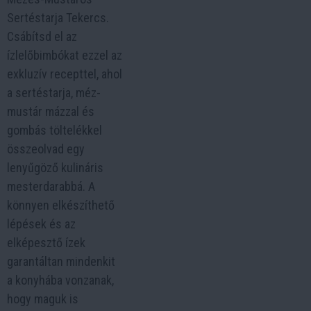
Sertéstarja Tekercs.
Csábítsd el az
ízlelőbimbókat ezzel az
exkluzív recepttel, ahol
a sertéstarja, méz-
mustár mázzal és
gombás töltelékkel
összeolvad egy
lenyűgöző kulináris
mesterdarabbá. A
könnyen elkészíthető
lépések és az
elképesztő ízek
garantáltan mindenkit
a konyhába vonzanak,
hogy maguk is