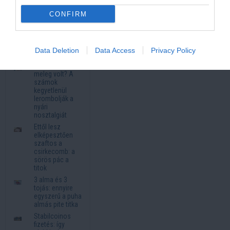
éttermekben
Tóth Ildikó
CONFIRM
szerint pánik
van a NER
köreiben: újabb
ügyek
Data Deletion
Data Access
Privacy Policy
kerülhetnek elő
Régen is ilyen
meleg volt? A
számok
kegyetlenül
lerombolják a
nyári
nosztalgiát
Ettől lesz
elképesztően
szaftos a
csirkecomb: a
sörös pác a
titok
3 alma és 3
tojás: ennyire
egyszerű a puha
almás pite titka
Stabilcoinos
fizetés: így