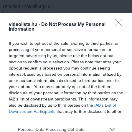
remekül szolgálhatja a
hétvégi ebéd vagy
baráti összejövetelek
videolista.hu -
Do Not Process My Personal
Information
különleges fogásaként
is. Az elegáns és
If you wish to opt-out of the sale, sharing to third parties, or
gazdag ízeknek
processing of your personal or sensitive information for
köszönhetően minden
targeted advertising by us, please use the below opt-out
alkalommal
section to confirm your selection. Please note that after your
opt-out request is processed you may continue seeing
emlékezetes
interest-based ads based on personal information utilized by
ételélményt nyújt.
us or personal information disclosed to third parties prior to
your opt-out. You may separately opt-out of the further
szaftos#méz#mustár#glazúr#gombás#töltelék#ízorgiák#k
disclosure of your personal information by third parties on the
IAB’s list of downstream participants. This information may
További videók
also be disclosed by us to third parties on the
IAB’s List of
Downstream Participants
that may further disclose it to other
a témában
third parties.
Please note that this website/app uses one or more Google
Personal Data Processing Opt Outs
Diós - Mákos Bejgli