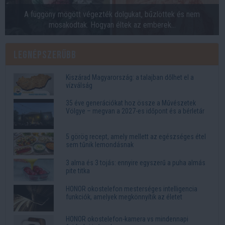
A függöny mögött végezték dolgukat, bűzlöttek és nem
mosakodtak. Hogyan éltek az emberek...
Legnépszerűbb
Kiszárad Magyarország: a talajban dőlhet el a
vízválság
35 éve generációkat hoz össze a Művészetek
Völgye – megvan a 2027-es időpont és a bérletár
5 görög recept, amely mellett az egészséges étel
sem tűnik lemondásnak
3 alma és 3 tojás: ennyire egyszerű a puha almás
pite titka
HONOR okostelefon mesterséges intelligencia
funkciók, amelyek megkönnyítik az életet
HONOR okostelefon-kamera vs mindennapi