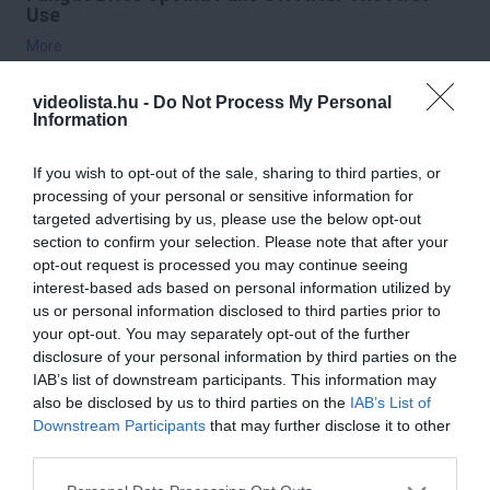
Use
More
155
58
183
videolista.hu -
Do Not Process My Personal
Information
If you wish to opt-out of the sale, sharing to third parties, or
1 h 18 min
processing of your personal or sensitive information for
targeted advertising by us, please use the below opt-out
section to confirm your selection. Please note that after your
opt-out request is processed you may continue seeing
interest-based ads based on personal information utilized by
us or personal information disclosed to third parties prior to
your opt-out. You may separately opt-out of the further
disclosure of your personal information by third parties on the
IAB’s list of downstream participants. This information may
also be disclosed by us to third parties on the
IAB’s List of
Downstream Participants
that may further disclose it to other
Stop Eating These 3 Foods That Are Known to
third parties.
Cause Parasites
Please note that this website/app uses one or more Google
More