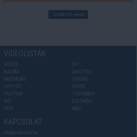
További élő videók
VIDEOLISTÁK
VICCES
DIY
BULVÁR
GASZTRO
GAZDASÁG
UTAZÁS
CRYPTO
SPORT
POLITIKA
TUDOMÁNY
ART
ÉLETMÓD
KERT
MÁS
KAPCSOLAT
info@videolista.hu