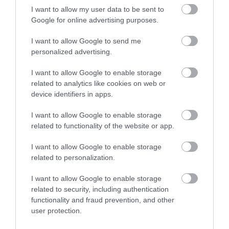
328
180
122
I want to allow my user data to be sent to
Google for online advertising purposes.
I want to allow Google to send me
4 h 34 min
personalized advertising.
I want to allow Google to enable storage
related to analytics like cookies on web or
device identifiers in apps.
I want to allow Google to enable storage
related to functionality of the website or app.
I want to allow Google to enable storage
One Teaspoon And All The Worms In The Body
related to personalization.
Die Instantly
I want to allow Google to enable storage
More
related to security, including authentication
functionality and fraud prevention, and other
280
189
128
user protection.