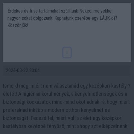
Érdekes és friss tartalmakat szállítunk Neked, melyekkel
nagyon sokat dolgozunk. Kaphatunk cserébe egy LÁJK-ot?
Köszönjük!
Milyen Volt Az Élet Egy Középkori
Kastélyban ?? Te élnél egy ilyen kastélyban
x
az akkori körülmények között?
2024-03-22 20:04
Ismerd meg, miért nem választanád egy középkori kastély ?
életét! A higiéniai körülmények, a kényelmetlenségek és a
biztonsági kockázatok mind-mind okot adnak rá, hogy miért
preferálnád inkább a modern otthon kényelmét és
biztonságát. Fedezd fel, miért volt az élet egy középkori
kastélyban kevésbé fényűző, mint ahogy azt elképzelnénk!