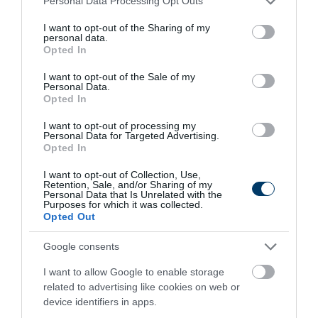
Personal Data Processing Opt Outs
services and may gather and store information including but
not limited to your visit or usage behaviour. You may click to
I want to opt-out of the Sharing of my
452
125
228
personal data.
grant or deny consent to Google and its third-party tags to
Opted In
use your data for below specified purposes in below Google
consent section.
I want to opt-out of the Sale of my
Personal Data.
4 h 37 min
Opted In
I want to opt-out of processing my
Personal Data for Targeted Advertising.
Opted In
I want to opt-out of Collection, Use,
Retention, Sale, and/or Sharing of my
Personal Data that Is Unrelated with the
Purposes for which it was collected.
Opted Out
Google consents
This Simple Trick Removes All Parasites From
Your Body!
I want to allow Google to enable storage
More
related to advertising like cookies on web or
device identifiers in apps.