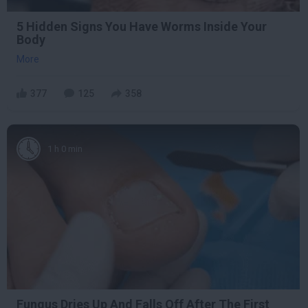
5 Hidden Signs You Have Worms Inside Your
Body
More
377
125
358
1 h 0 min
Fungus Dries Up And Falls Off After The First