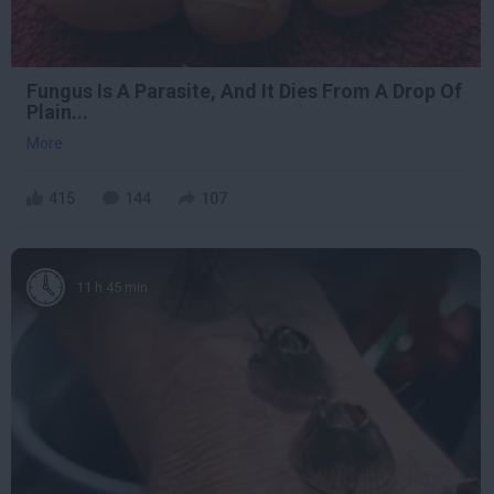
Fungus Is A Parasite, And It Dies From A Drop Of
Plain...
More
415
144
107
11 h 45 min