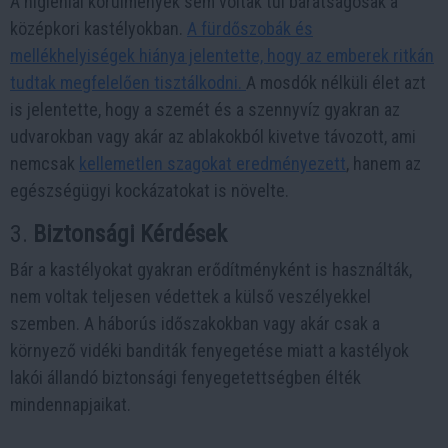
A higiéniai körülmények sem voltak túl barátságosak a
középkori kastélyokban.
A fürdőszobák és
mellékhelyiségek hiánya jelentette, hogy az emberek ritkán
tudtak megfelelően tisztálkodni.
A mosdók nélküli élet azt
is jelentette, hogy a szemét és a szennyvíz gyakran az
udvarokban vagy akár az ablakokból kivetve távozott, ami
nemcsak
kellemetlen szagokat eredményezett
, hanem az
egészségügyi kockázatokat is növelte.
3.
Biztonsági Kérdések
Bár a kastélyokat gyakran erődítményként is használták,
nem voltak teljesen védettek a külső veszélyekkel
szemben. A háborús időszakokban vagy akár csak a
környező vidéki banditák fenyegetése miatt a kastélyok
lakói állandó biztonsági fenyegetettségben élték
mindennapjaikat.