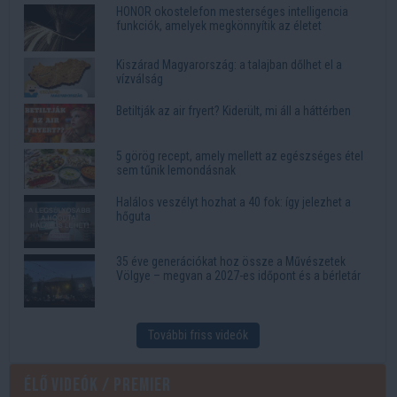
HONOR okostelefon mesterséges intelligencia
funkciók, amelyek megkönnyítik az életet
Kiszárad Magyarország: a talajban dőlhet el a
vízválság
Betiltják az air fryert? Kiderült, mi áll a háttérben
5 görög recept, amely mellett az egészséges étel
sem tűnik lemondásnak
Halálos veszélyt hozhat a 40 fok: így jelezhet a
hőguta
35 éve generációkat hoz össze a Művészetek
Völgye – megvan a 2027-es időpont és a bérletár
További friss videók
Élő videók / Premier