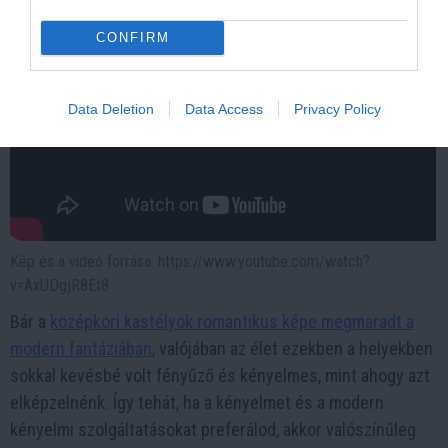
CONFIRM
Data Deletion
Data Access
Privacy Policy
Kép és a videó forrása: https://www.youtube.com/watch?
v=AxUDgjR8Et8
Bár a
középkori kastélyok romantikus képe megmaradt a
modern fantáziában
, valójában az élet ezekben a helyekben
sokkal kevésbé volt fényűző és kényelmes, mint ahogy azt
elképzelnénk. Így tehát, ha a kényelmet és a modern
kényelmi szolgáltatásokat preferálod, akkor valószínűleg