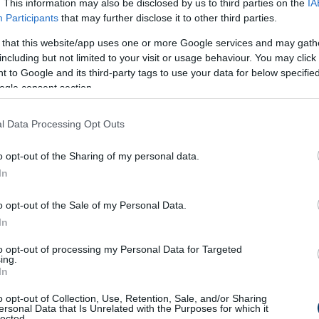
. This information may also be disclosed by us to third parties on the
IA
Participants
that may further disclose it to other third parties.
 that this website/app uses one or more Google services and may gath
s szerint. Ha erősebb ízt szeretnél, kevesebb vizet használj.
including but not limited to your visit or usage behaviour. You may click 
 to Google and its third-party tags to use your data for below specifi
ogle consent section.
ogy a limonádé jól lehűljön és frissítő legyen.
l Data Processing Opt Outs
 és hagyd pihenni pár percig, hogy az ízek összeérjenek.
o opt-out of the Sharing of my personal data.
In
o opt-out of the Sale of my Personal Data.
In
to opt-out of processing my Personal Data for Targeted
ing.
In
o opt-out of Collection, Use, Retention, Sale, and/or Sharing
ersonal Data that Is Unrelated with the Purposes for which it
lected.