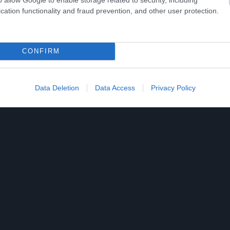
cation functionality and fraud prevention, and other user protection.
3
183
231
272
121
103
CONFIRM
Data Deletion
Data Access
Privacy Policy