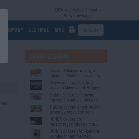
2026. augusztus 7., péntek
Ibolya névnapja
Tudomány
Életmód
más
Legnépszerűbb
Kiszárad Magyarország: a
talajban dőlhet el a vízválság
35 éve generációkat hoz
össze a Művészetek Völgye
– megvan a 2027-es időpont
3 alma és 3 tojás: ennyire
és a bérletár
egyszerű a puha almás pite
íres
titka
5 görög recept, amely mellett
az egészséges étel sem
tűnik lemondásnak
HONOR okostelefon
mesterséges intelligencia
funkciók, amelyek
HONOR okostelefon-kamera
megkönnyítik az életet
vs mindennapi fotózási