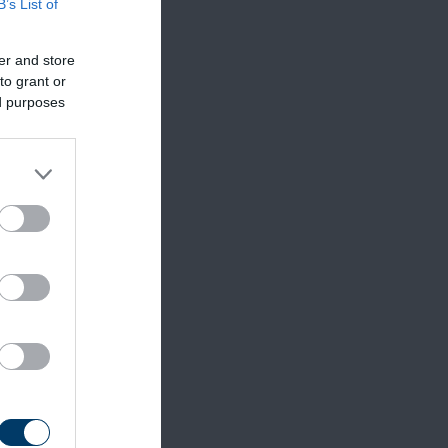
B’s List of
er and store
to grant or
ed purposes