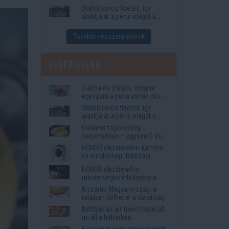
igények
Stabilcoinos fizetés: így
alakítja át a pénz világát a
Visa, a Mastercard és a
Western Union
További népszerű videók
Legfrissebb
3 alma és 3 tojás: ennyire
egyszerű a puha almás pite
titka
Stabilcoinos fizetés: így
alakítja át a pénz világát a
Visa, a Mastercard és a
Cukkinis tojáslepény
Western Union
serpenyőben – egyszerű és
laktató vacsora
HONOR okostelefon-kamera
vs mindennapi fotózási
igények
HONOR okostelefon
mesterséges intelligencia
funkciók, amelyek
Kiszárad Magyarország: a
megkönnyítik az életet
talajban dőlhet el a vízválság
Betiltják az air fryert? Kiderült,
mi áll a háttérben
5 görög recept, amely mellett