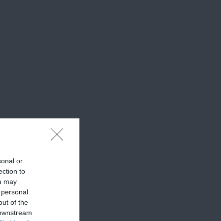
ízt
sonal or
ection to
ou may
 personal
out of the
 downstream
rd le