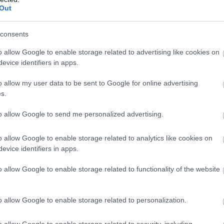
Out
consents
o allow Google to enable storage related to advertising like cookies on
evice identifiers in apps.
o allow my user data to be sent to Google for online advertising
s.
10 h 34 min
9 h 25 min
to allow Google to send me personalized advertising.
o allow Google to enable storage related to analytics like cookies on
evice identifiers in apps.
o allow Google to enable storage related to functionality of the website
oop For More Than 2
Doctor From Columbus:
- It's The First Sign Of
Worms Come Out Of You
The Morning!
o allow Google to enable storage related to personalization.
More
o allow Google to enable storage related to security, including