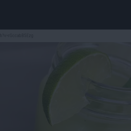
tch?v=rGccabB5Ezg