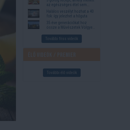
az egészséges étel sem
tűnik lemondásnak
Halálos veszélyt hozhat a 40
fok: így jelezhet a hőguta
35 éve generációkat hoz
össze a Művészetek Völgye
– megvan a 2027-es időpont
és a bérletár
További friss videók
Élő videók / Premier
További élő videók