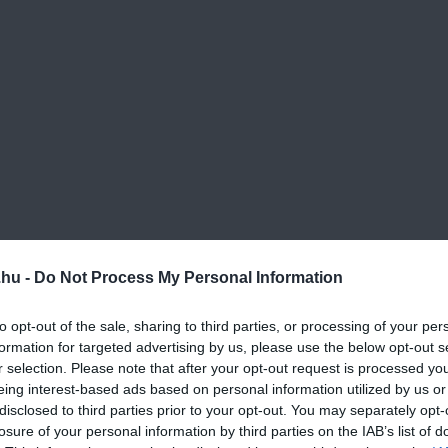
.hu -
Do Not Process My Personal Information
nagy kancsóba. A citromhéjat is beleteheted, hogy intenzívebb 
to opt-out of the sale, sharing to third parties, or processing of your per
formation for targeted advertising by us, please use the below opt-out s
r selection. Please note that after your opt-out request is processed y
bb darabokra
eing interest-based ads based on personal information utilized by us or
disclosed to third parties prior to your opt-out. You may separately opt-
losure of your personal information by third parties on the IAB’s list of
n össze, hogy a cukor feloldódjon, majd turmixold össze és szü