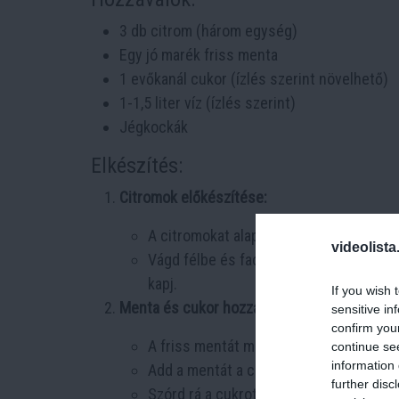
3 db citrom (három egység)
Egy jó marék friss menta
1 evőkanál cukor (ízlés szerint növelhető)
1-1,5 liter víz (ízlés szerint)
Jégkockák
Elkészítés:
Citromok előkészítése:
A citromokat alaposan mosd meg.
videolista
Vágd félbe és facsard ki a levüket egy 
kapj.
If you wish 
Menta és cukor hozzáadása:
sensitive in
confirm you
A friss mentát mosd meg, és tépd kise
continue se
information 
Add a mentát a citromléhez.
further disc
Szórd rá a cukrot, majd keverd alaposa