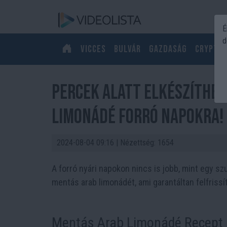
É
d
Vicces
Bulvár
Gazdaság
Crypto
Percek alatt elkészíthet
limonádé forró napokra!
2024-08-04 09:16
| Nézettség: 1654
A forró nyári napokon nincs is jobb, mint egy szup
mentás arab limonádét, ami garantáltan felfrissí
Mentás Arab Limonádé Recept