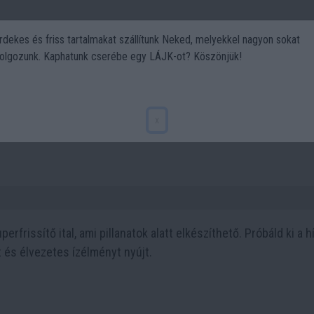
rdekes és friss tartalmakat szállítunk Neked, melyekkel nagyon sokat
olgozunk. Kaphatunk cserébe egy LÁJK-ot? Köszönjük!
Politika
Art
Kert
DIY
Gasztro
Utazás
Sport
ő szuperfrissítő arab mentás
x
erfrissítő ital, ami pillanatok alatt elkészíthető. Próbáld ki a h
t és élvezetes ízélményt nyújt.