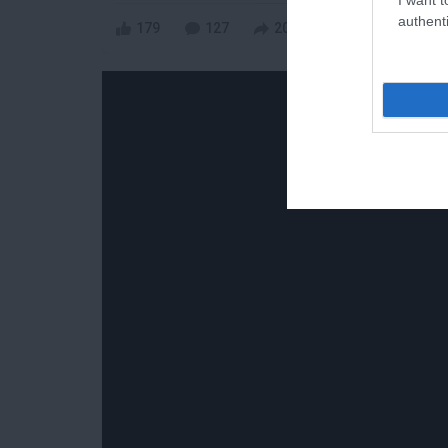
authenti
179
127
202
48