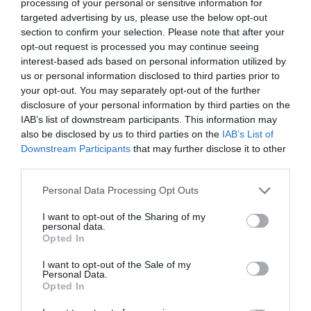
processing of your personal or sensitive information for
targeted advertising by us, please use the below opt-out
39 min
section to confirm your selection. Please note that after your
opt-out request is processed you may continue seeing
interest-based ads based on personal information utilized by
us or personal information disclosed to third parties prior to
your opt-out. You may separately opt-out of the further
disclosure of your personal information by third parties on the
IAB’s list of downstream participants. This information may
also be disclosed by us to third parties on the
IAB’s List of
Downstream Participants
that may further disclose it to other
third parties.
Fungus Dries Up And Falls Off After The First
Please note that this website/app uses one or more Google
Personal Data Processing Opt Outs
Use
services and may gather and store information including but
not limited to your visit or usage behaviour. You may click to
I want to opt-out of the Sharing of my
More
personal data.
grant or deny consent to Google and its third-party tags to
Opted In
use your data for below specified purposes in below Google
386
51
344
consent section.
I want to opt-out of the Sale of my
Personal Data.
Opted In
6 h 11 min