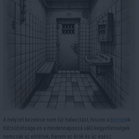
A helyzet kezelése nem tűr halasztást, hiszen a
börtön
ök
túlzsúfoltsága és a mindennapossá váló kegyetlenségek
nemcsak az elítéltek, hanem az őrök és az egész