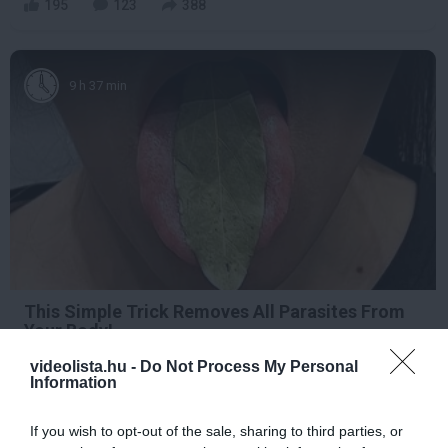
195
123
388
9 h 37 min
This Simple Trick Removes All Parasites From
Your Body!
More
videolista.hu -
Do Not Process My Personal
Information
398
85
196
If you wish to opt-out of the sale, sharing to third parties, or