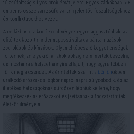
túlzsúfoltság súlyos problémát jelent. Egyes zárkákban 6-8
ember is össze van zsúfolva, ami jelentős feszültségekhez
és konfliktusokhoz vezet.
A cellákban uralkodó körülmények egyre aggasztóbbak: az
elítéltek között mindennapossá váltak a bántalmazások,
zsarolások és kínzások. Olyan elképesztő kegyetlenségek
történnek, amelyekről a rabok sokáig nem mertek beszélni,
de mostanra a helyzet annyira elfajult, hogy egyre többen
törik meg a csendet. Az érintettek szerint a
börtön
ökben
uralkodó erőszakos légkör napról napra súlyosbodik, és az
illetékes hatóságoknak sürgősen lépniük kellene, hogy
megfékezzék az erőszakot és javítsanak a fogvatartottak
életkörülményein.