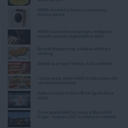
HONOR okostelefon-kamera vs mindennapi
fotózási igények
HONOR okostelefon mesterséges intelligencia
funkciók, amelyek megkönnyítik az életet
Kiszárad Magyarország: a talajban dőlhet el a
vízválság
Betiltják az air fryert? Kiderült, mi áll a háttérben
5 görög recept, amely mellett az egészséges étel
sem tűnik lemondásnak
Halálos veszélyt hozhat a 40 fok: így jelezhet a
hőguta
35 éve generációkat hoz össze a Művészetek
Völgye – megvan a 2027-es időpont és a bérletár