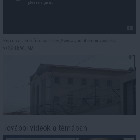
Kép és a videó forrása: https://www.youtube.com/watch?
v=22nLkAC_6iA
További videók a témában