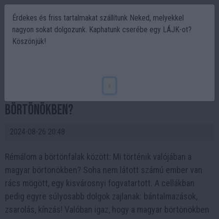
Érdekes és friss tartalmakat szállítunk Neked, melyekkel
nagyon sokat dolgozunk. Kaphatunk cserébe egy LÁJK-ot?
Köszönjük!
Rémálom a magyar börtönökben:
Túlzsúfoltság és kegyetlenség a rácsok
x
mögött. Mi zajlik valójában a magyar
börtönökben?
2024-08-26 20:48
Rémálom a börtönfalak között: Mi történik valójában a
magyar börtönökben? Soha nem látott számú ember van
rács mögött, egy kisvárosnyi fogvatartott. A cellákban
pedig egyre súlyosabb dolgok zajlanak: bántalmazások,
zsarolás, kínzás! Valóban igaz, hogy a magyar börtönökben