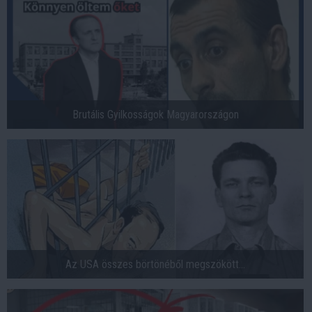
Brutális Gyilkosságok Magyarországon
Az USA összes börtönéből megszökött…