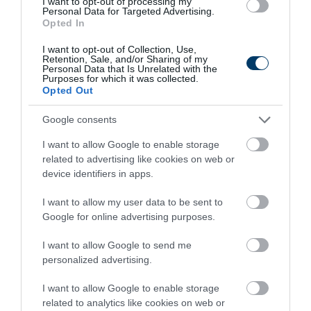
I want to opt-out of processing my
Personal Data for Targeted Advertising.
Opted In
I want to opt-out of Collection, Use,
Retention, Sale, and/or Sharing of my
Personal Data that Is Unrelated with the
Purposes for which it was collected.
Opted Out
Google consents
I want to allow Google to enable storage
Stop Eating These 3 Foods That Are Known to
related to advertising like cookies on web or
Cause Parasites
device identifiers in apps.
More
I want to allow my user data to be sent to
Google for online advertising purposes.
479
32
263
I want to allow Google to send me
personalized advertising.
7 h 57 min
I want to allow Google to enable storage
related to analytics like cookies on web or