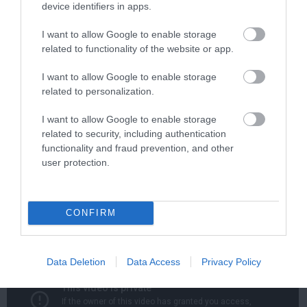
device identifiers in apps.
I want to allow Google to enable storage
related to functionality of the website or app.
I want to allow Google to enable storage
related to personalization.
I want to allow Google to enable storage
One Teaspoon And All The Worms In The Body
related to security, including authentication
Die Instantly
functionality and fraud prevention, and other
More
user protection.
296
41
197
CONFIRM
Data Deletion
Data Access
Privacy Policy