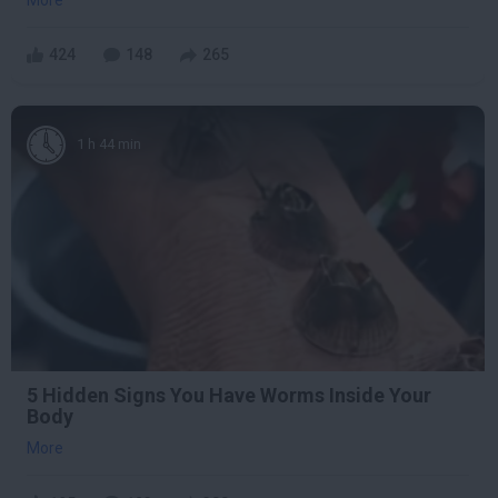
424
148
265
1 h 44 min
5 Hidden Signs You Have Worms Inside Your
Body
More