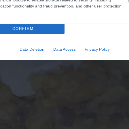
cation functionality and fraud prevention, and other user protection.
teljesen megpuhulnak.
tjük és lecsepegtetjük.
CONFIRM
Data Deletion
Data Access
Privacy Policy