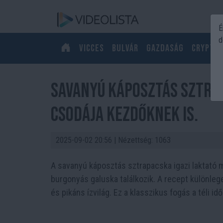
É
d
Vicces
Bulvár
Gazdaság
Crypto
Savanyú káposztás sztra
csodája kezdőknek is.
2025-09-02 20:56
| Nézettség: 1063
A savanyú káposztás sztrapacska igazi laktató m
burgonyás galuska találkozik. A recept különleg
és pikáns ízvilág. Ez a klasszikus fogás a téli 