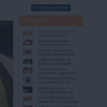
lerombolják a nyári
nosztalgiát
További népszerű videók
Legfrissebb
Régen is ilyen meleg volt? A
számok kegyetlenül
lerombolják a nyári
Ettől lesz elképesztően
nosztalgiát
szaftos a csirkecomb: a
sörös pác a titok
3 alma és 3 tojás: ennyire
egyszerű a puha almás pite
titka
Stabilcoinos fizetés: így
alakítja át a pénz világát a
Visa, a Mastercard és a
Cukkinis tojáslepény
Western Union
serpenyőben – egyszerű és
laktató vacsora
HONOR okostelefon-kamera
vs mindennapi fotózási
igények
HONOR okostelefon
mesterséges intelligencia
funkciók, amelyek
Kiszárad Magyarország: a
megkönnyítik az életet
talajban dőlhet el a vízválság
Betiltják az air fryert? Kiderült,