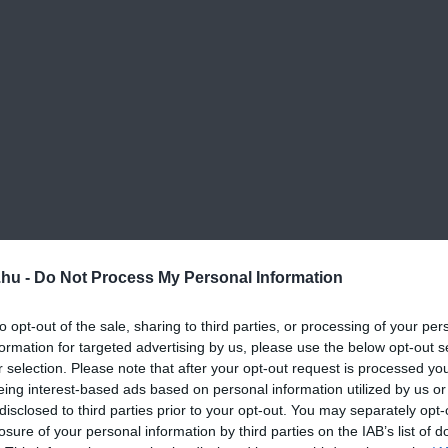
.hu -
Do Not Process My Personal Information
eszelőn lereszeljük
.
to opt-out of the sale, sharing to third parties, or processing of your per
formation for targeted advertising by us, please use the below opt-out s
r selection. Please note that after your opt-out request is processed y
yomkodni.
eing interest-based ads based on personal information utilized by us or
disclosed to third parties prior to your opt-out. You may separately opt-
borsot.
losure of your personal information by third parties on the IAB’s list of