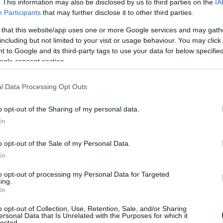
. This information may also be disclosed by us to third parties on the
IA
mint a nokedli tészta
, de még szaggatható.
Participants
that may further disclose it to other third parties.
észítése
 that this website/app uses one or more Google services and may gath
including but not limited to your visit or usage behaviour. You may click 
 to Google and its third-party tags to use your data for below specifi
ogle consent section.
l Data Processing Opt Outs
o opt-out of the Sharing of my personal data.
In
o opt-out of the Sale of my Personal Data.
In
to opt-out of processing my Personal Data for Targeted
ing.
In
o opt-out of Collection, Use, Retention, Sale, and/or Sharing
ersonal Data that Is Unrelated with the Purposes for which it
lected.