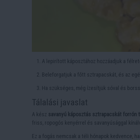
A lepirított káposztához hozzáadjuk a félret
Beleforgatjuk a főtt sztrapacskát, és az eg
Ha szükséges, még ízesítjük sóval és borss
Tálalási javaslat
A kész
savanyú káposztás sztrapacskát forrón t
friss, ropogós kenyérrel és savanyúsággal kínálva
Ez a fogás nemcsak a téli hónapok kedvence, hane