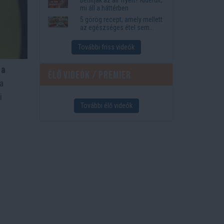
mi áll a háttérben
5 görög recept, amely mellett
az egészséges étel sem
tűnik lemondásnak
További friss videók
 a
Élő videók / Premier
a
i
További élő videók