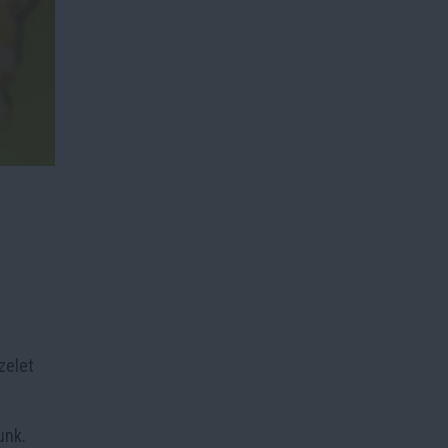
zelet
unk.