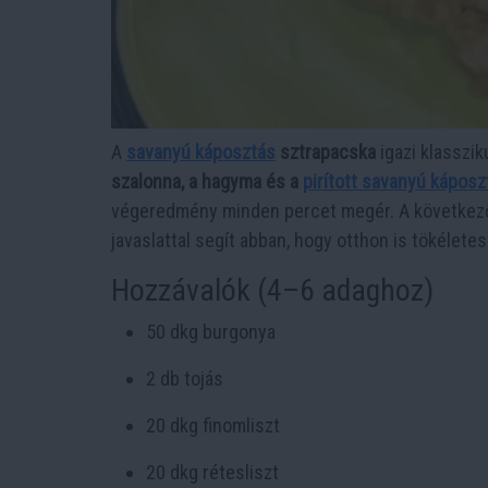
A
savanyú káposztás
sztrapacska
igazi klasszik
szalonna, a hagyma és a
pirított savanyú káposz
végeredmény minden percet megér. A következő 
javaslattal segít abban, hogy otthon is tökélete
Hozzávalók (4–6 adaghoz)
50 dkg burgonya
2 db tojás
20 dkg finomliszt
20 dkg rétesliszt