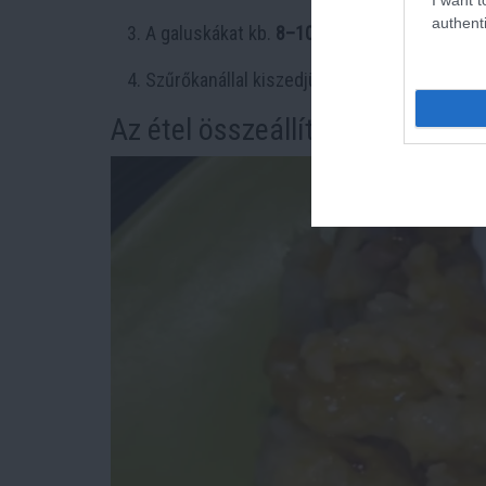
authenti
A galuskákat kb.
8–10 percig főzzük
, amíg 
Szűrőkanállal kiszedjük, hideg vízzel leöblí
Az étel összeállítása