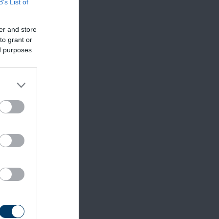
B’s List of
er and store
to grant or
ed purposes