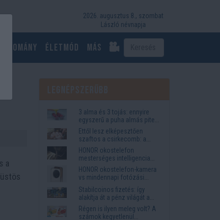
2026. augusztus 8., szombat
László névnapja
Tudomány
Életmód
más
ó
Legnépszerűbb
3 alma és 3 tojás: ennyire
egyszerű a puha almás pite
titka
Ettől lesz elképesztően
szaftos a csirkecomb: a
sörös pác a titok
HONOR okostelefon
mesterséges intelligencia
s a
funkciók, amelyek
HONOR okostelefon-kamera
megkönnyítik az életet
füstös
vs mindennapi fotózási
igények
Stabilcoinos fizetés: így
alakítja át a pénz világát a
Visa, a Mastercard és a
Régen is ilyen meleg volt? A
Western Union
számok kegyetlenül