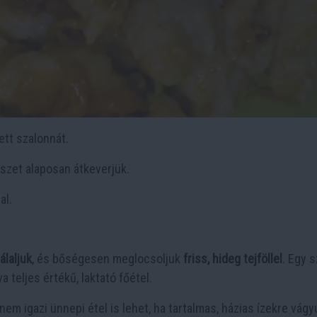
ett szalonnát.
észet alaposan átkeverjük.
al.
álaljuk
, és bőségesen meglocsoljuk
friss, hideg tejföllel
. Egy s
 teljes értékű, laktató főétel.
m igazi ünnepi étel is lehet, ha tartalmas, házias ízekre vágy