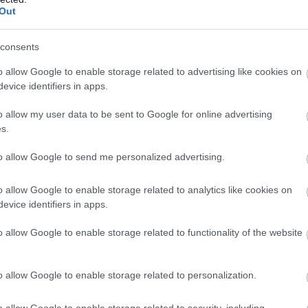
Out
consents
o allow Google to enable storage related to advertising like cookies on
evice identifiers in apps.
pirítjuk.
o allow my user data to be sent to Google for online advertising
üvegesre pároljuk.
s.
tjük, majd a hagymás zsírra tesszük.
to allow Google to send me personalized advertising.
ranybarna
színt kap.
o allow Google to enable storage related to analytics like cookies on
evice identifiers in apps.
élretesszük.
o allow Google to enable storage related to functionality of the website
o allow Google to enable storage related to personalization.
zbe szaggatjuk.
o allow Google to enable storage related to security, including