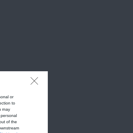
sonal or
ection to
ou may
 personal
out of the
 downstream