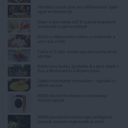
Tóth Ildikó szerint pánik van a NER köreiben: újabb
ügyek kerülhetnek elő
Régen is ilyen meleg volt? A számok kegyetlenül
lerombolják a nyári nosztalgiát
Ettől lesz elképesztően szaftos a csirkecomb: a
sörös pác a titok
3 alma és 3 tojás: ennyire egyszerű a puha almás
pite titka
Stabilcoinos fizetés: így alakítja át a pénz világát a
Visa, a Mastercard és a Western Union
Cukkinis tojáslepény serpenyőben – egyszerű és
laktató vacsora
HONOR okostelefon-kamera vs mindennapi
fotózási igények
HONOR okostelefon mesterséges intelligencia
funkciók, amelyek megkönnyítik az életet