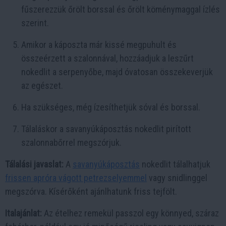
fűszerezzük őrölt borssal és őrölt köménymaggal ízlés
szerint.
Amikor a káposzta már kissé megpuhult és
összeérzett a szalonnával, hozzáadjuk a leszűrt
nokedlit a serpenyőbe, majd óvatosan összekeverjük
az egészet.
Ha szükséges, még ízesíthetjük sóval és borssal.
Tálaláskor a savanyúkáposztás nokedlit pirított
szalonnabőrrel megszórjuk.
Tálalási javaslat:
A
savanyúkáposztás
nokedlit tálalhatjuk
frissen apróra vágott petrezselyemmel
vagy snidlinggel
megszórva. Kísérőként ajánlhatunk friss tejfölt.
Italajánlat:
Az ételhez remekül passzol egy könnyed, száraz