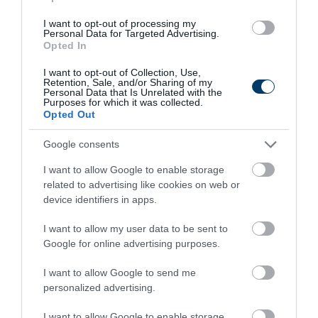
More
I want to opt-out of processing my
Personal Data for Targeted Advertising.
Opted In
232
102
349
I want to opt-out of Collection, Use,
Retention, Sale, and/or Sharing of my
Personal Data that Is Unrelated with the
Purposes for which it was collected.
3 h 25 min
Opted Out
Google consents
I want to allow Google to enable storage
related to advertising like cookies on web or
device identifiers in apps.
I want to allow my user data to be sent to
Google for online advertising purposes.
One Teaspoon And All The Worms In The Body
I want to allow Google to send me
Die Instantly
personalized advertising.
More
I want to allow Google to enable storage