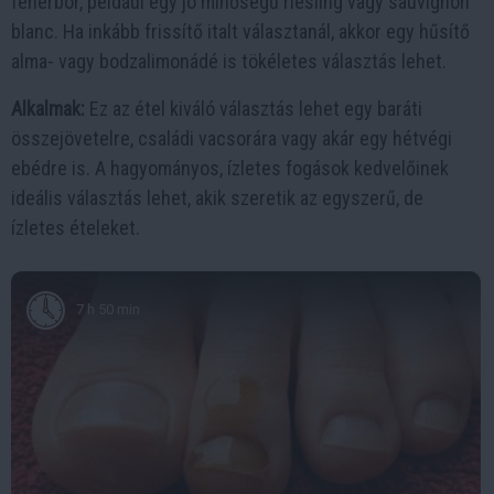
fehérbor, például egy jó minőségű riesling vagy sauvignon
blanc. Ha inkább frissítő italt választanál, akkor egy hűsítő
alma- vagy bodzalimonádé is tökéletes választás lehet.
Alkalmak:
Ez az étel kiváló választás lehet egy baráti
összejövetelre, családi vacsorára vagy akár egy hétvégi
ebédre is. A hagyományos, ízletes fogások kedvelőinek
ideális választás lehet, akik szeretik az egyszerű, de
ízletes ételeket.
7 h 50 min