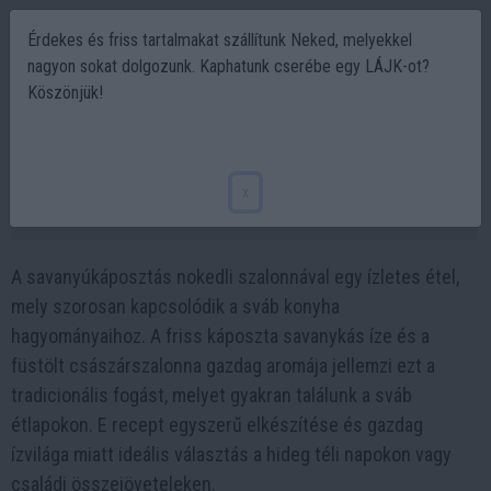
Érdekes és friss tartalmakat szállítunk Neked, melyekkel
nagyon sokat dolgozunk. Kaphatunk cserébe egy LÁJK-ot?
Köszönjük!
Savanyúkáposztás szalonnás nokedli. Egy
igazi laktató sváb étel, ami isteni finom
x
2024-02-05 14:12
A savanyúkáposztás nokedli szalonnával egy ízletes étel,
mely szorosan kapcsolódik a sváb konyha
hagyományaihoz. A friss káposzta savanykás íze és a
füstölt császárszalonna gazdag aromája jellemzi ezt a
tradicionális fogást, melyet gyakran találunk a sváb
étlapokon. E recept egyszerű elkészítése és gazdag
ízvilága miatt ideális választás a hideg téli napokon vagy
családi összejöveteleken.