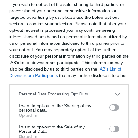
Fungus Dries Up And Falls Off After The First
If you wish to opt-out of the sale, sharing to third parties, or
Use
processing of your personal or sensitive information for
targeted advertising by us, please use the below opt-out
More
section to confirm your selection. Please note that after your
opt-out request is processed you may continue seeing
280
97
244
interest-based ads based on personal information utilized by
us or personal information disclosed to third parties prior to
your opt-out. You may separately opt-out of the further
disclosure of your personal information by third parties on the
10 h 40 min
IAB’s list of downstream participants. This information may
also be disclosed by us to third parties on the
IAB’s List of
Downstream Participants
that may further disclose it to other
third parties.
Please note that this website/app uses one or more Google
Personal Data Processing Opt Outs
services and may gather and store information including but
not limited to your visit or usage behaviour. You may click to
I want to opt-out of the Sharing of my
personal data.
grant or deny consent to Google and its third-party tags to
Opted In
use your data for below specified purposes in below Google
consent section.
I want to opt-out of the Sale of my
This Simple Trick Removes All Parasites From
Personal Data.
Your Body!
Opted In