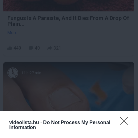
Fungus Is A Parasite, And It Dies From A Drop Of
Plain...
More
440
40
321
11 h 27 min
videolista.hu -
Do Not Process My Personal
Information