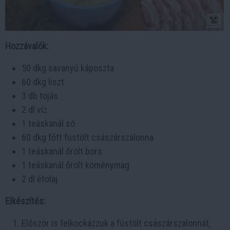
Hozzávalók:
50 dkg savanyú káposzta
60 dkg liszt
3 db tojás
2 dl víz
1 teáskanál só
60 dkg főtt füstölt császárszalonna
1 teáskanál őrölt bors
1 teáskanál őrölt köménymag
2 dl étolaj
Elkészítés:
Először is felkockázzuk a füstölt császárszalonnát,