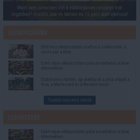
Miért nem ismertem ezt a zöldségleves receptet már
régebben? Frissítő, üde és laktató és 15 perc alatt elkészül!
Legnépszerűbb
Ettől lesz elképesztően szaftos a csirkecomb: a
sörös pác a titok
Ezért olyan elképesztően puha a marhahús a kínai
éttermekben
Stabilcoinos fizetés: így alakítja át a pénz világát a
Visa, a Mastercard és a Western Union
További népszerű videók
Legfrissebb
Ezért olyan elképesztően puha a marhahús a kínai
éttermekben