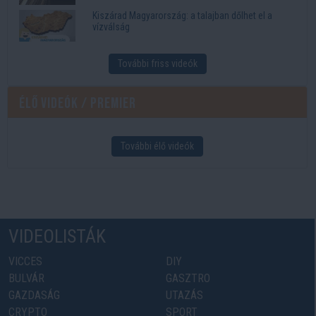
Kiszárad Magyarország: a talajban dőlhet el a
vízválság
További friss videók
Élő videók / Premier
További élő videók
VIDEOLISTÁK
VICCES
DIY
BULVÁR
GASZTRO
GAZDASÁG
UTAZÁS
CRYPTO
SPORT