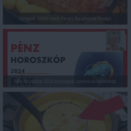
Göngyölt Töltött Karaj Parázs Burgonyával Recept
RÁK horoszkóp 2024 pénzügyek, szerencse horoszkóp