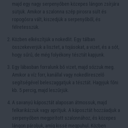
majd egy nagy serpenyőben közepes lángon zsírjára
sütjük. Amikor a szalonna szép pirosra sült és
ropogósra vált, kiszedjük a serpenyőből, és
félretesszük.
Közben elkészítjük a nokedlit. Egy tálban
összekeverjük a lisztet, a tojásokat, a vizet, és a sót,
hogy sűrű, de még folyékony tésztát kapjunk.
Egy lábasban forralunk bő vizet, majd sózzuk meg.
Amikor a víz forr, kanállal vagy nokedlireszelő
segítségével beleszaggatjuk a tésztát. Hagyjuk főni
kb. 5 percig, majd leszűrjük.
A savanyú káposztát alaposan átmossuk, majd
felkarikázzuk vagy aprítjuk. A káposztát hozzáadjuk a
serpenyőben megpirított szalonnához, és közepes
lángon pároljuk, amíg kissé megpuhul. Közben