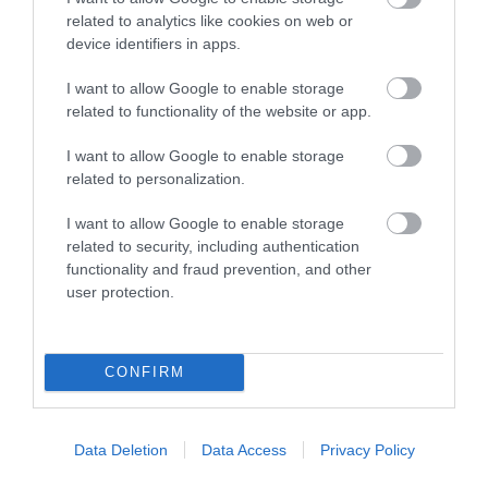
related to analytics like cookies on web or
177
137
177
device identifiers in apps.
I want to allow Google to enable storage
related to functionality of the website or app.
3 h 16 min
I want to allow Google to enable storage
related to personalization.
I want to allow Google to enable storage
related to security, including authentication
functionality and fraud prevention, and other
user protection.
Stop Eating These 3 Foods That Are Known to
CONFIRM
Cause Parasites
More
Data Deletion
Data Access
Privacy Policy
237
30
373