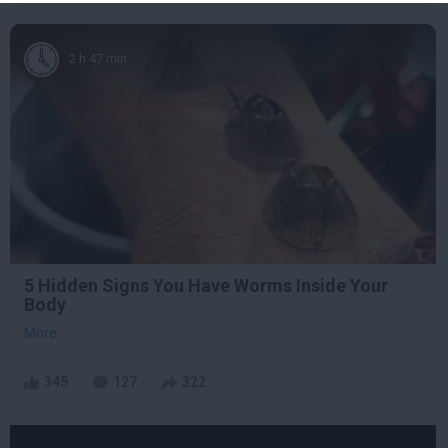
2 h 47 min
5 Hidden Signs You Have Worms Inside Your
Body
More
345
127
322