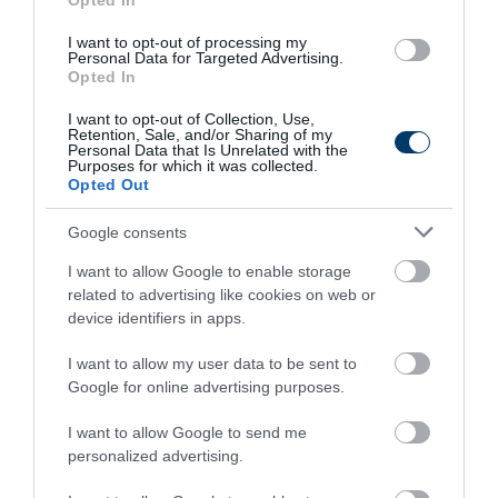
Opted In
I want to opt-out of processing my
Personal Data for Targeted Advertising.
Opted In
Stop Eating These 3 Foods That Are Known to
I want to opt-out of Collection, Use,
Cause Parasites
Retention, Sale, and/or Sharing of my
Personal Data that Is Unrelated with the
More
Purposes for which it was collected.
Opted Out
260
95
132
Google consents
I want to allow Google to enable storage
related to advertising like cookies on web or
7 h 5 min
device identifiers in apps.
I want to allow my user data to be sent to
Google for online advertising purposes.
I want to allow Google to send me
personalized advertising.