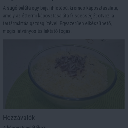
A
sugó saláta
egy bajai ihletésű, krémes káposztasaláta,
amely az éttermi káposztasaláta frissességét ötvözi a
tartármártás gazdag ízével. Egyszerűen elkészíthető,
mégis látványos és laktató fogás.
Hozzávalók
A káposztasalátához: