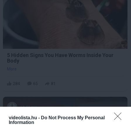
5 Hidden Signs You Have Worms Inside Your
Body
More
284
65
81
6 h 51 min
videolista.hu -
Do Not Process My Personal
Information