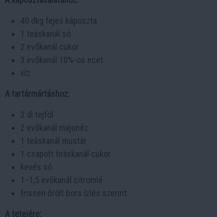
40 dkg fejes káposzta
1 teáskanál só
2 evőkanál cukor
3 evőkanál 10%-os ecet
víz
A tartármártáshoz:
2 dl tejföl
2 evőkanál majonéz
1 teáskanál mustár
1 csapott teáskanál cukor
kevés só
1–1,5 evőkanál citromlé
frissen őrölt bors ízlés szerint
A tetejére: