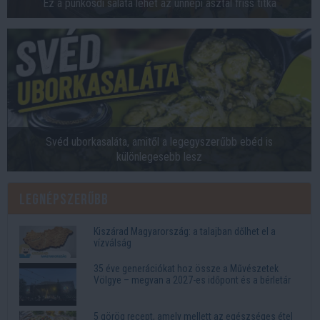
Ez a pünkösdi saláta lehet az ünnepi asztal friss titka
Svéd uborkasaláta, amitől a legegyszerűbb ebéd is
különlegesebb lesz
Legnépszerűbb
Kiszárad Magyarország: a talajban dőlhet el a
vízválság
35 éve generációkat hoz össze a Művészetek
Völgye – megvan a 2027-es időpont és a bérletár
5 görög recept, amely mellett az egészséges étel