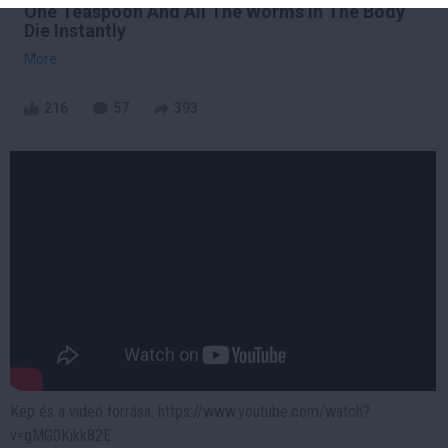
One Teaspoon And All The Worms In The Body
Die Instantly
More
216
57
393
Kép és a videó forrása: https://www.youtube.com/watch?
v=gMG0Kikk82E