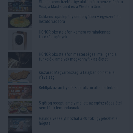
Stabilcoinos fizetés: így alakítja át a pénz világát a
Visa, a Mastercard és a Western Union
Cukkinis tojáslepény serpenyőben – egyszerű és
laktató vacsora
HONOR okostelefon-kamera vs mindennapi
fotózási igények
HONOR okostelefon mesterséges intelligencia
funkciók, amelyek megkönnyítik az életet
Kiszárad Magyarország: a talajban dőlhet el a
vízválság
Betiltják az air fryert? Kiderült, mi áll a háttérben
5 görög recept, amely mellett az egészséges étel
sem tűnik lemondásnak
Halálos veszélyt hozhat a 40 fok: így jelezhet a
hőguta