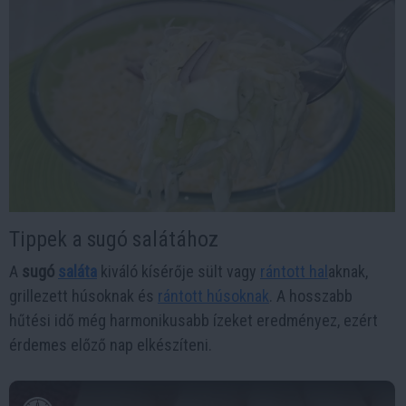
Tippek a sugó salátához
A
sugó
saláta
kiváló kísérője sült vagy
rántott hal
aknak,
grillezett húsoknak és
rántott húsoknak
. A hosszabb
hűtési idő még harmonikusabb ízeket eredményez, ezért
érdemes előző nap elkészíteni.