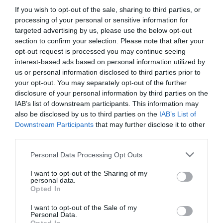
If you wish to opt-out of the sale, sharing to third parties, or
processing of your personal or sensitive information for
targeted advertising by us, please use the below opt-out
section to confirm your selection. Please note that after your
opt-out request is processed you may continue seeing
interest-based ads based on personal information utilized by
Fungus Dries Up And Falls Off After The First
us or personal information disclosed to third parties prior to
Use
your opt-out. You may separately opt-out of the further
disclosure of your personal information by third parties on the
More
IAB’s list of downstream participants. This information may
also be disclosed by us to third parties on the
IAB’s List of
391
80
103
Downstream Participants
that may further disclose it to other
third parties.
Please note that this website/app uses one or more Google
Personal Data Processing Opt Outs
10 h 1 min
services and may gather and store information including but
not limited to your visit or usage behaviour. You may click to
I want to opt-out of the Sharing of my
personal data.
grant or deny consent to Google and its third-party tags to
Opted In
use your data for below specified purposes in below Google
consent section.
I want to opt-out of the Sale of my
Personal Data.