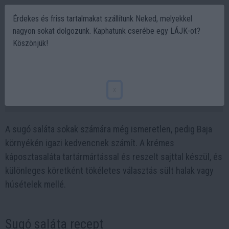
Érdekes és friss tartalmakat szállítunk Neked, melyekkel
nagyon sokat dolgozunk. Kaphatunk cserébe egy LÁJK-ot?
Köszönjük!
Sugó saláta recept: így készül a legendás
bajai káposztasaláta
x
2026-06-18 21:18
A sugó saláta sokak számára még ismeretlen, pedig Baja
környékén igazi kedvencnek számít. A krémes
káposztasaláta tartármártással és reszelt sajttal készül, és
különleges köretként tökéletes választás sült halak vagy
húsételek mellé.
Sugó saláta recept