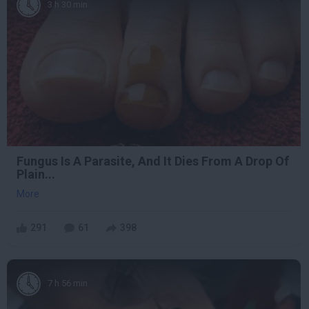
3 h 30 min
Fungus Is A Parasite, And It Dies From A Drop Of
Plain...
More
291
61
398
7 h 56 min