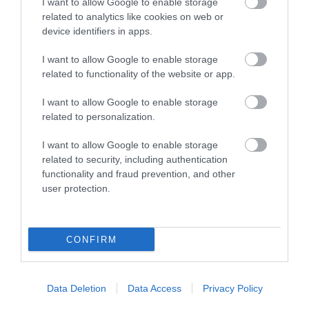
I want to allow Google to enable storage
related to analytics like cookies on web or
device identifiers in apps.
This Simple Trick Removes All Parasites From
Your Body!
I want to allow Google to enable storage
More
related to functionality of the website or app.
I want to allow Google to enable storage
297
32
284
related to personalization.
I want to allow Google to enable storage
related to security, including authentication
7 h 37 min
functionality and fraud prevention, and other
user protection.
CONFIRM
Data Deletion
Data Access
Privacy Policy