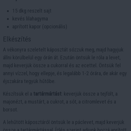
15 dkg reszelt sajt
kevés lilahagyma
aprított kapor (opcionális)
Elkészítés
A vékonyra szeletelt káposztát sózzuk meg, majd hagyjuk
állni körülbelül egy órán át. Ezután öntsük le róla a levet,
majd keverjük össze a cukorral és az ecettel. Öntsük fel
annyi vízzel, hogy ellepje, és legalább 1-2 órára, de akár egy
éjszakára tegyük hűtőbe.
Készítsük el a
tartármártást
: keverjük össze a tejfölt, a
majonézt, a mustárt, a cukrot, a sót, a citromlevet és a
borsot.
A lehűtött káposztáról öntsük le a páclevet, majd keverjük
össze a tartármártással. Ízlés szerint adjunk hozzá aprított