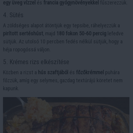
egy üveg vízzel
és
francia gyógynövényekkel
fűszerezzük.
4. Sütés
A zöldséges alapot átöntjük egy tepsibe, ráhelyezzük a
pirított sertéshúst
, majd
180 fokon 50-60 percig
lefedve
sütjük. Az utolsó 10 percben fedés nélkül sütjük, hogy a
héja ropogóssá váljon.
5. Krémes rizs elkészítése
Közben a rizst a
hús szaftjából
és
főzőkrémmel
puhára
főzzük, amíg egy selymes, gazdag textúrájú köretet nem
kapunk.