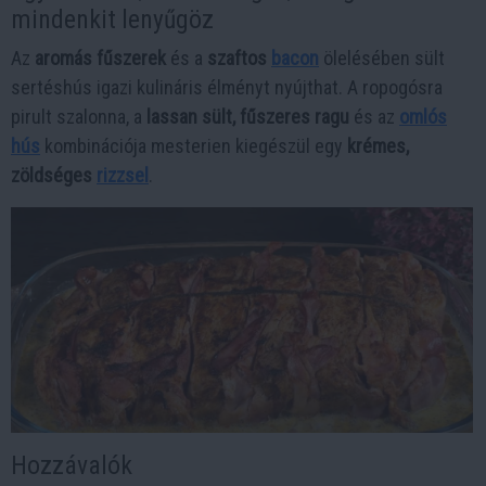
mindenkit lenyűgöz
Az
aromás fűszerek
és a
szaftos
bacon
ölelésében sült
sertéshús igazi kulináris élményt nyújthat. A ropogósra
pirult szalonna, a
lassan sült, fűszeres ragu
és az
omlós
hús
kombinációja mesterien kiegészül egy
krémes,
zöldséges
rizzsel
.
Hozzávalók