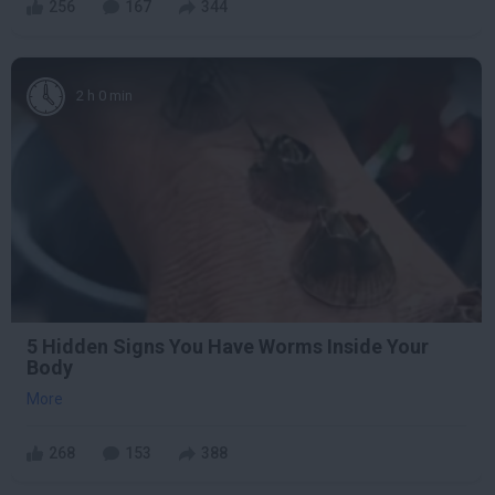
256
167
344
2 h 0 min
5 Hidden Signs You Have Worms Inside Your
Body
More
268
153
388