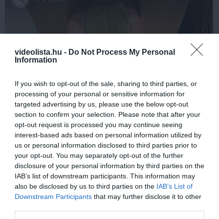
videolista.hu -
Do Not Process My Personal
Information
If you wish to opt-out of the sale, sharing to third parties, or
processing of your personal or sensitive information for
targeted advertising by us, please use the below opt-out
This Simple Trick Removes All Parasites From
section to confirm your selection. Please note that after your
Your Body!
opt-out request is processed you may continue seeing
More
interest-based ads based on personal information utilized by
us or personal information disclosed to third parties prior to
your opt-out. You may separately opt-out of the further
275
93
127
disclosure of your personal information by third parties on the
IAB’s list of downstream participants. This information may
also be disclosed by us to third parties on the
IAB’s List of
Downstream Participants
that may further disclose it to other
11 h 29 min
third parties.