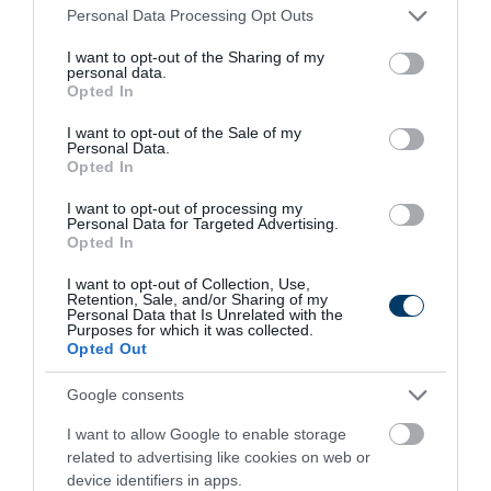
Please note that this website/app uses one or more Google
Personal Data Processing Opt Outs
services and may gather and store information including but
not limited to your visit or usage behaviour. You may click to
I want to opt-out of the Sharing of my
personal data.
grant or deny consent to Google and its third-party tags to
Opted In
use your data for below specified purposes in below Google
consent section.
I want to opt-out of the Sale of my
Personal Data.
Opted In
Stop Eating These 3 Foods That Are Known to
I want to opt-out of processing my
Cause Parasites
Personal Data for Targeted Advertising.
Opted In
More
I want to opt-out of Collection, Use,
Retention, Sale, and/or Sharing of my
401
122
225
Personal Data that Is Unrelated with the
Purposes for which it was collected.
Opted Out
3 h 55 min
Google consents
I want to allow Google to enable storage
related to advertising like cookies on web or
device identifiers in apps.