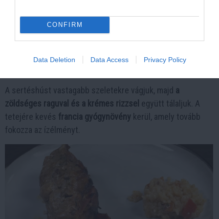
CONFIRM
Kép és a videó forrása: https://www.youtube.com/watch?
v=8Z3k2SI3Gyo
Data Deletion
Data Access
Privacy Policy
Tálalás
A sertéshúst vastagabb szeletekre vágjuk, majd
a
zöldséges raguval és a krémes rizzsel
együtt tálaljuk. A
tetejére kevés
francia gyógynövény
kerül, amely tovább
fokozza az ízélményt.