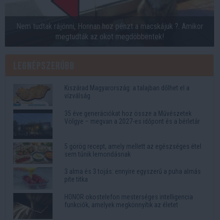
Nem tudtak rájönni, Honnan hoz pénzt a macskájuk ?. Amikor
megtudták az okot megdöbbentek!
Legnépszerűbb
Kiszárad Magyarország: a talajban dőlhet el a
vízválság
35 éve generációkat hoz össze a Művészetek
Völgye – megvan a 2027-es időpont és a bérletár
5 görög recept, amely mellett az egészséges étel
sem tűnik lemondásnak
3 alma és 3 tojás: ennyire egyszerű a puha almás
pite titka
HONOR okostelefon mesterséges intelligencia
funkciók, amelyek megkönnyítik az életet