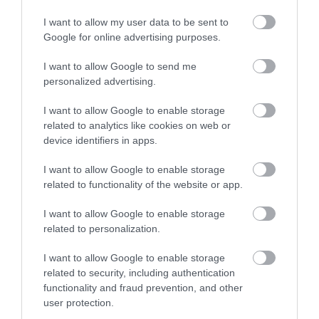
I want to allow my user data to be sent to
Google for online advertising purposes.
I want to allow Google to send me
personalized advertising.
One Teaspoon And All The Worms In The Body
Die Instantly
I want to allow Google to enable storage
related to analytics like cookies on web or
More
device identifiers in apps.
214
80
170
I want to allow Google to enable storage
related to functionality of the website or app.
I want to allow Google to enable storage
related to personalization.
I want to allow Google to enable storage
related to security, including authentication
functionality and fraud prevention, and other
user protection.