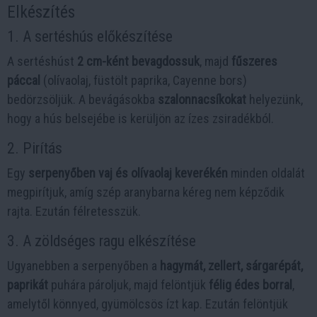
Elkészítés
1. A sertéshús előkészítése
A sertéshúst
2 cm-ként bevagdossuk
, majd
fűszeres
páccal
(olívaolaj, füstölt paprika, Cayenne bors)
bedörzsöljük. A bevágásokba
szalonnacsíkokat
helyezünk,
hogy a hús belsejébe is kerüljön az ízes zsiradékból.
2. Pirítás
Egy
serpenyőben vaj és olívaolaj keverékén
minden oldalát
megpirítjuk, amíg szép aranybarna kéreg nem képződik
rajta. Ezután félretesszük.
3. A zöldséges ragu elkészítése
Ugyanebben a serpenyőben a
hagymát, zellert, sárgarépát,
paprikát
puhára pároljuk, majd felöntjük
félig édes borral
,
amelytől könnyed, gyümölcsös ízt kap. Ezután felöntjük