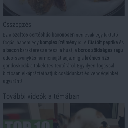
Összegzés
Ez a
szaftos sertéshús baconösen
nemcsak egy laktató
fogás, hanem egy
komplex ízélmény
is. A
füstölt paprika
és
a
bacon
karakteressé teszi a húst, a
boros zöldséges ragu
édes-savanykás harmóniáját adja, míg a
krémes rizs
gondoskodik a tökéletes textúráról. Egy ilyen fogással
biztosan elkápráztathatjuk családunkat és vendégeinket
egyaránt!
További videók a témában