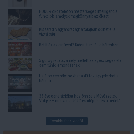
HONOR okostelefon mesterséges intelligencia
funkciók, amelyek megkönnyítik az életet
Kiszárad Magyarország: a talajban dőlhet el a
vízválság
Betiltják az air fryert? Kiderült, mi áll a háttérben
5 görög recept, amely mellett az egészséges étel
sem tűnik lemondásnak
Halálos veszélyt hozhat a 40 fok: így jelezhet a
hőguta
35 éve generációkat hoz össze a Művészetek
Völgye – megvan a 2027-es időpont és a bérletár
További friss videók