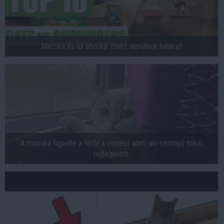
Macska és az uborka: miért rémülnek halálra?
A macska figyelte a férfit a vonatút alatt, aki szörnyű titkot
rejtegetett.