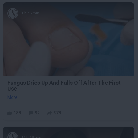
1 h 45 min
Fungus Dries Up And Falls Off After The First
Use
More
188
92
378
11 h 19 min