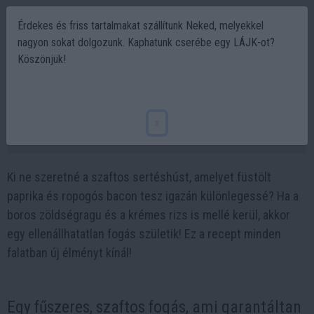
Érdekes és friss tartalmakat szállítunk Neked, melyekkel
nagyon sokat dolgozunk. Kaphatunk cserébe egy LÁJK-ot?
Köszönjük!
Szaftos sertéshús baconbe csomagolva – 3
titkos összetevő, amitől tökéletes lesz
x
2025-03-19 11:50
Ki ne szeretné a szaftos sertéshúst, amelyet füstölt
paprika és ropogós bacon tesz igazán különlegessé? Ha a
boros zöldségragu és a krémes rizs is mellé kerül, akkor
egy ellenállhatatlan fogás születik! Ez a recept minden
falatban új élményt kínál!
Egy fűszeres, szaftos fogás, ami garantáltan