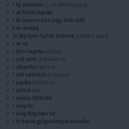
1 kg sertéshús
(2 cm-ként bevágva)
1 ek füstölt paprika
1 kk Cayenne bors (vagy őrölt chili)
2 ek olívaolaj
10 dkg nyers füstölt szalonna
(csíkokra vágva)
1 ek vaj
1 piros hagyma
(aprítva)
1 szál zeller
(felkarikázva)
1 sárgarépa
(aprítva)
1 sült salátaáztó
(csíkozva)
1 paprika
(kockázva)
1 csésze rizs
1 csésze főzőkrém
1 üveg víz
1 üveg félig édes bor
1 tk francia gyógynövények keveréke