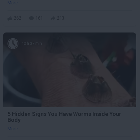
More
262
161
213
10 h 37 min
5 Hidden Signs You Have Worms Inside Your
Body
More