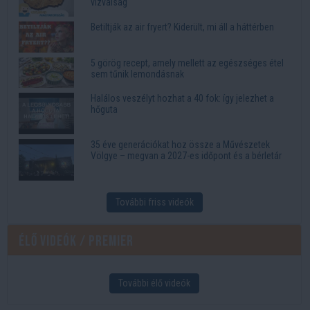
vízválság
Betiltják az air fryert? Kiderült, mi áll a háttérben
5 görög recept, amely mellett az egészséges étel
sem tűnik lemondásnak
Halálos veszélyt hozhat a 40 fok: így jelezhet a
hőguta
35 éve generációkat hoz össze a Művészetek
Völgye – megvan a 2027-es időpont és a bérletár
További friss videók
Élő videók / Premier
További élő videók