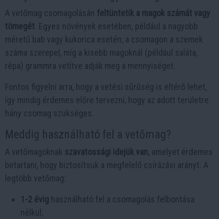
A vetőmag csomagolásán
feltüntetik a magok számát vagy
tömegét
. Egyes növények esetében, például a nagyobb
méretű bab vagy kukorica esetén, a csomagon a szemek
száma szerepel, míg a kisebb magoknál (például saláta,
répa) grammra vetítve adják meg a mennyiséget.
Fontos figyelni arra, hogy a vetési sűrűség is eltérő lehet,
így mindig érdemes előre tervezni, hogy az adott területre
hány csomag szükséges.
Meddig használható fel a vetőmag?
A vetőmagoknak
szavatossági idejük van
, amelyet érdemes
betartani, hogy biztosítsuk a megfelelő csírázási arányt. A
legtöbb vetőmag:
1-2 évig
használható fel a csomagolás felbontása
nélkül,