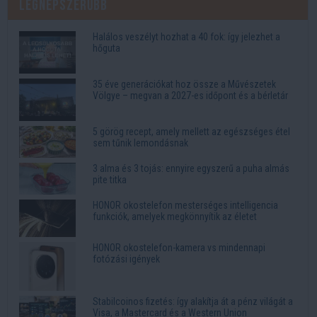
Legnépszerűbb
Halálos veszélyt hozhat a 40 fok: így jelezhet a
hőguta
35 éve generációkat hoz össze a Művészetek
Völgye – megvan a 2027-es időpont és a bérletár
5 görög recept, amely mellett az egészséges étel
sem tűnik lemondásnak
3 alma és 3 tojás: ennyire egyszerű a puha almás
pite titka
HONOR okostelefon mesterséges intelligencia
funkciók, amelyek megkönnyítik az életet
HONOR okostelefon-kamera vs mindennapi
fotózási igények
Stabilcoinos fizetés: így alakítja át a pénz világát a
Visa, a Mastercard és a Western Union