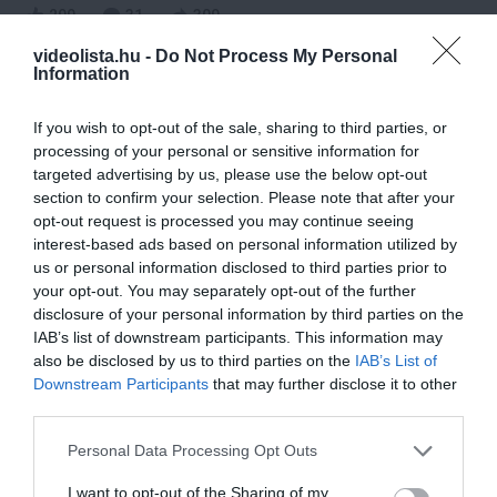
299
31
309
videolista.hu -
Do Not Process My Personal
Information
11 h 56 min
If you wish to opt-out of the sale, sharing to third parties, or
processing of your personal or sensitive information for
targeted advertising by us, please use the below opt-out
section to confirm your selection. Please note that after your
opt-out request is processed you may continue seeing
interest-based ads based on personal information utilized by
us or personal information disclosed to third parties prior to
your opt-out. You may separately opt-out of the further
disclosure of your personal information by third parties on the
IAB’s list of downstream participants. This information may
Fungus Dries Up And Falls Off After The First
also be disclosed by us to third parties on the
IAB’s List of
Use
Downstream Participants
that may further disclose it to other
third parties.
More
Please note that this website/app uses one or more Google
Personal Data Processing Opt Outs
267
112
334
services and may gather and store information including but
not limited to your visit or usage behaviour. You may click to
I want to opt-out of the Sharing of my