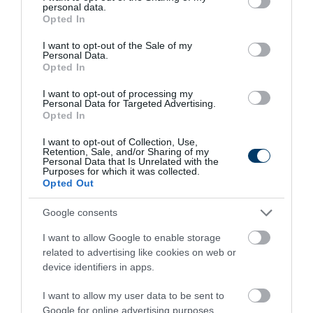
personal data.
grant or deny consent to Google and its third-party tags to
Opted In
use your data for below specified purposes in below Google
2 h 11 min
consent section.
I want to opt-out of the Sale of my
Personal Data.
Opted In
I want to opt-out of processing my
Personal Data for Targeted Advertising.
Opted In
I want to opt-out of Collection, Use,
Retention, Sale, and/or Sharing of my
Personal Data that Is Unrelated with the
Purposes for which it was collected.
Opted Out
This Simple Trick Removes All Parasites From
Your Body!
Google consents
More
I want to allow Google to enable storage
related to advertising like cookies on web or
308
173
94
device identifiers in apps.
I want to allow my user data to be sent to
Google for online advertising purposes.