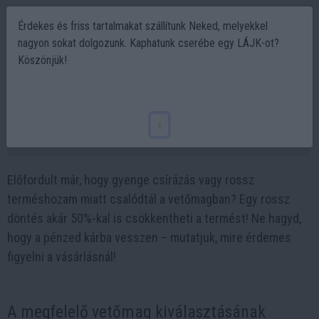
Érdekes és friss tartalmakat szállítunk Neked, melyekkel
nagyon sokat dolgozunk. Kaphatunk cserébe egy LÁJK-ot?
Köszönjük!
Vetőmagvásárlás titkai: 5 dolog, amire
figyelj, hogy ne bukj vele!
x
2025-02-03 21:46
Előfordult már, hogy gyenge csírázás vagy rossz
terméshozam miatt csalódtál a vetőmagban? Egy rossz
döntés akár 50%-kal is csökkentheti a termést! Ne hagyd,
hogy a pénzed kárba vesszen – mutatjuk, mire érdemes
figyelni a vásárlásnál!
A megfelelő vetőmag kiválasztásának