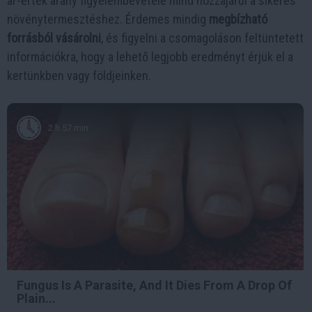
ár-érték arány figyelembevétele mind hozzájárul a sikeres
növénytermesztéshez. Érdemes mindig
megbízható
forrásból vásárolni
, és figyelni a csomagoláson feltüntetett
információkra, hogy a lehető legjobb eredményt érjük el a
kertünkben vagy földjeinken.
2 h 57 min
Fungus Is A Parasite, And It Dies From A Drop Of
Plain...