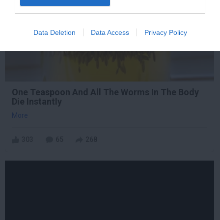
Data Deletion
Data Access
Privacy Policy
One Teaspoon And All The Worms In The Body
Die Instantly
More
303
65
268