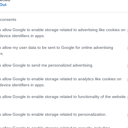
Out
consents
o allow Google to enable storage related to advertising like cookies on
evice identifiers in apps.
o allow my user data to be sent to Google for online advertising
mos fordulatot vett, mielőtt Oscar-díjas színésznővé vált. Miel
s.
t vállalt, többek között halványítószert és sminket árusított a
to allow Google to send me personalized advertising.
furcsa munka adta meg számára a későbbi humorérzékét.
és az izzólámpa feltalálójaként vált ismertté, kísérletei során tö
o allow Google to enable storage related to analytics like cookies on
evice identifiers in apps.
evésbé ismert, de szokatlan találmánya a betonból készült bút
z építőanyag új felhasználási módjait kutatta.
o allow Google to enable storage related to functionality of the website
o allow Google to enable storage related to personalization.
5 h 5 min
10 h 50 min
o allow Google to enable storage related to security, including