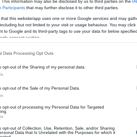
oláztatást kötelezővé tevő első törvények egyikét, amely min
. This information may also be disclosed by us to third parties on the
IA
Participants
that may further disclose it to other third parties.
üggetlenül az osztályhovatartozásuktól.
 that this website/app uses one or more Google services and may gath
including but not limited to your visit or usage behaviour. You may click 
 to Google and its third-party tags to use your data for below specifi
ogle consent section.
l Data Processing Opt Outs
o opt-out of the Sharing of my personal data.
In
o opt-out of the Sale of my Personal Data.
In
to opt-out of processing my Personal Data for Targeted
ing.
In
o opt-out of Collection, Use, Retention, Sale, and/or Sharing
ersonal Data that Is Unrelated with the Purposes for which it
lected.