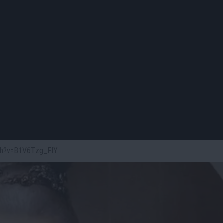
tch?v=B1V6Tzg_FIY