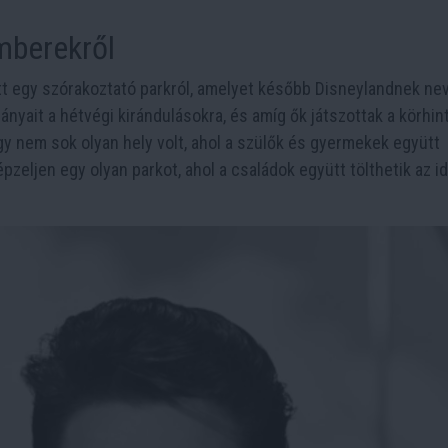
mberekről
t egy szórakoztató parkról, amelyet később Disneylandnek nev
lányait a hétvégi kirándulásokra, és amíg ők játszottak a körhint
ogy nem sok olyan hely volt, ahol a szülők és gyermekek együtt
épzeljen egy olyan parkot, ahol a családok együtt tölthetik az id