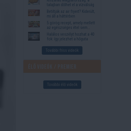
megkönnyítik az életet
talajban dőlhet el a vízválság
Betiltják az air fryert? Kiderült,
mi áll a háttérben
5 görög recept, amely mellett
az egészséges étel sem
tűnik lemondásnak
Halálos veszélyt hozhat a 40
fok: így jelezhet a hőguta
További friss videók
Élő videók / Premier
További élő videók