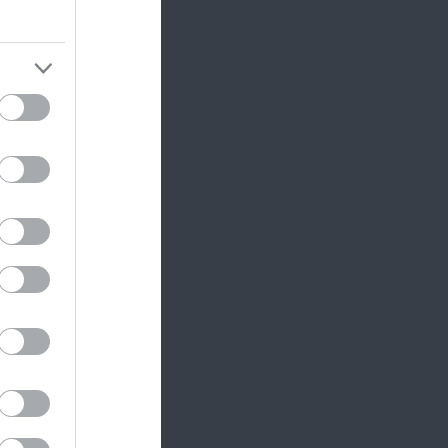
őtt a
bb mint
orok,