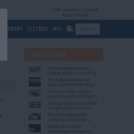
2026. augusztus 7., péntek
Ibolya névnapja
Tudomány
Életmód
más
Legnépszerűbb
Kiszárad Magyarország: a
talajban dőlhet el a vízválság
35 éve generációkat hoz
össze a Művészetek Völgye
– megvan a 2027-es időpont
3 alma és 3 tojás: ennyire
és a bérletár
egyszerű a puha almás pite
nc
titka
5 görög recept, amely mellett
az egészséges étel sem
tűnik lemondásnak
s
Ettől lesz elképesztően
szaftos a csirkecomb: a
sörös pác a titok
HONOR okostelefon
mesterséges intelligencia