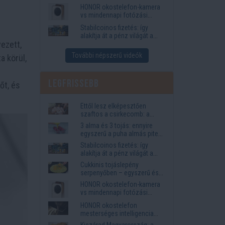
funkciók, amelyek
HONOR okostelefon-kamera
megkönnyítik az életet
vs mindennapi fotózási
igények
Stabilcoinos fizetés: így
alakítja át a pénz világát a
ezett,
Visa, a Mastercard és a
Western Union
További népszerű videók
a körül,
Legfrissebb
őt, és
Ettől lesz elképesztően
szaftos a csirkecomb: a
sörös pác a titok
3 alma és 3 tojás: ennyire
egyszerű a puha almás pite
titka
Stabilcoinos fizetés: így
alakítja át a pénz világát a
Visa, a Mastercard és a
Cukkinis tojáslepény
Western Union
serpenyőben – egyszerű és
laktató vacsora
HONOR okostelefon-kamera
vs mindennapi fotózási
igények
HONOR okostelefon
mesterséges intelligencia
funkciók, amelyek
Kiszárad Magyarország: a