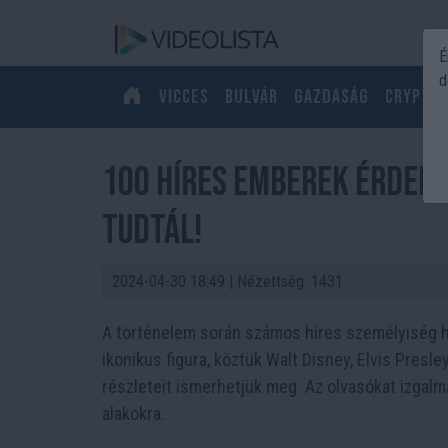
É
d
Vicces
Bulvár
Gazdaság
Crypto
100 Híres Emberek Érdeke
Tudtál!
2024-04-30 18:49
| Nézettség: 1431
A történelem során számos híres személyiség ha
ikonikus figura, köztük Walt Disney, Elvis Pres
részleteit ismerhetjük meg. Az olvasókat izgalm
alakokra.