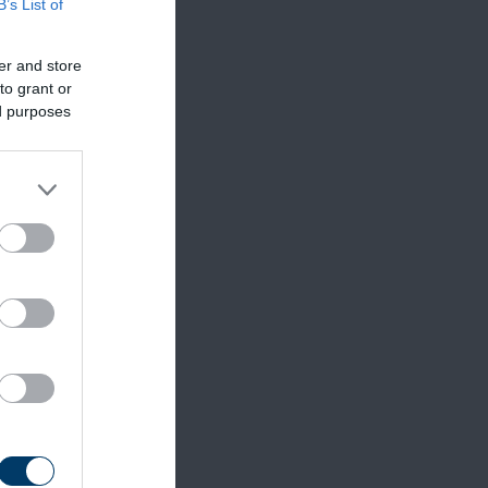
den
B’s List of
er and store
to grant or
ed purposes