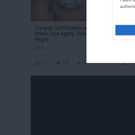
authenti
Fungus Suffocates and Dies
5 Pa
When You Apply This at
You 
Night
Righ
More
More
151
120
343
27