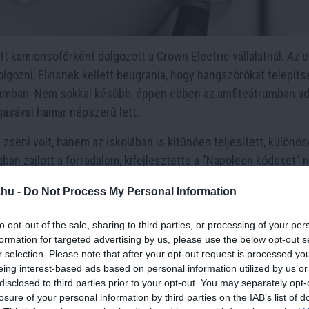
tt kamionsofőrként dolgozott a Crown Electric vállalatnál. Az e
lgozni, Elvisnek kellett beugrania, hogy hangszórókat telepíts
rumban. Nem sokkal később, éppen ebben az amfiteátrumban a
gásával hamar népszerű lett.
seni volt, hanem az iskolában is kitűnően teljesített, különö
ban zajlott a forradalom, kifejlesztette a "Napoleon kódexet" 
ta a francia jogrendszert, és hatással volt számos más országr
.hu -
Do Not Process My Personal Information
ett inspirációt a valóságban létező személyekből, hogy színpa
to opt-out of the sale, sharing to third parties, or processing of your per
b darabjában, a "Macbeth"-ben, a főhős nevét és történetét egy 
formation for targeted advertising by us, please use the below opt-out s
cbeth inspirálta, bár a valóságban sokkal kevésbé volt tragikus 
r selection. Please note that after your opt-out request is processed y
eing interest-based ads based on personal information utilized by us or
disclosed to third parties prior to your opt-out. You may separately opt-
a, mintegy negyven évig uralkodott, és fontos szerepet játszot
losure of your personal information by third parties on the IAB’s list of