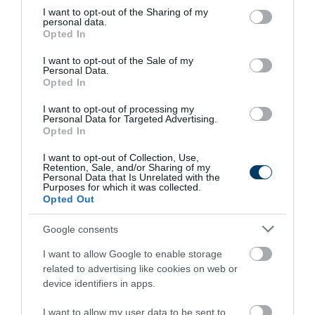
This Simple Trick Removes All Parasites From
not limited to your visit or usage behaviour. You may click to
I want to opt-out of the Sharing of my
Your Body!
personal data.
grant or deny consent to Google and its third-party tags to
Opted In
More
use your data for below specified purposes in below Google
consent section.
I want to opt-out of the Sale of my
271
161
107
Personal Data.
Opted In
I want to opt-out of processing my
Personal Data for Targeted Advertising.
5 h 52 min
Opted In
I want to opt-out of Collection, Use,
Retention, Sale, and/or Sharing of my
Personal Data that Is Unrelated with the
Purposes for which it was collected.
Opted Out
Google consents
I want to allow Google to enable storage
related to advertising like cookies on web or
device identifiers in apps.
One Teaspoon And All The Worms In The Body
Die Instantly
I want to allow my user data to be sent to