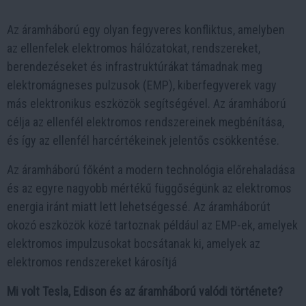
Az áramháború egy olyan fegyveres konfliktus, amelyben
az ellenfelek elektromos hálózatokat, rendszereket,
berendezéseket és infrastruktúrákat támadnak meg
elektromágneses pulzusok (EMP), kiberfegyverek vagy
más elektronikus eszközök segítségével. Az áramháború
célja az ellenfél elektromos rendszereinek megbénítása,
és így az ellenfél harcértékeinek jelentős csökkentése.
Az áramháború főként a modern technológia előrehaladása
és az egyre nagyobb mértékű függőségünk az elektromos
energia iránt miatt lett lehetségessé. Az áramháborút
okozó eszközök közé tartoznak például az EMP-ek, amelyek
elektromos impulzusokat bocsátanak ki, amelyek az
elektromos rendszereket károsítjá
Mi volt Tesla, Edison és az áramháború valódi története?