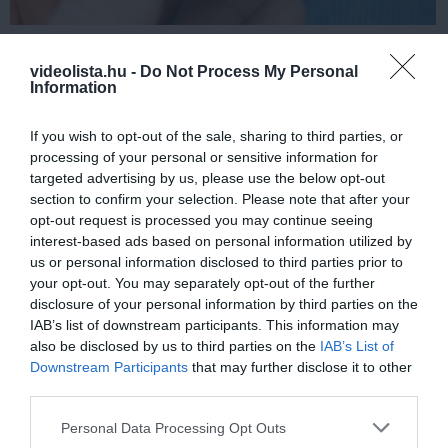
Fungus Dries Up And Falls Off After The First
Use
videolista.hu -
Do Not Process My Personal
Information
More
If you wish to opt-out of the sale, sharing to third parties, or
168
56
243
processing of your personal or sensitive information for
targeted advertising by us, please use the below opt-out
section to confirm your selection. Please note that after your
opt-out request is processed you may continue seeing
7 h 28 min
interest-based ads based on personal information utilized by
us or personal information disclosed to third parties prior to
your opt-out. You may separately opt-out of the further
disclosure of your personal information by third parties on the
IAB’s list of downstream participants. This information may
also be disclosed by us to third parties on the
IAB’s List of
Downstream Participants
that may further disclose it to other
third parties.
Please note that this website/app uses one or more Google
Personal Data Processing Opt Outs
services and may gather and store information including but