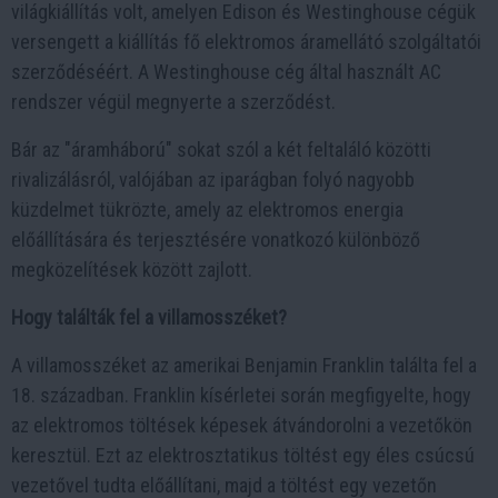
világkiállítás volt, amelyen Edison és Westinghouse cégük
versengett a kiállítás fő elektromos áramellátó szolgáltatói
szerződéséért. A Westinghouse cég által használt AC
rendszer végül megnyerte a szerződést.
Bár az "áramháború" sokat szól a két feltaláló közötti
rivalizálásról, valójában az iparágban folyó nagyobb
küzdelmet tükrözte, amely az elektromos energia
előállítására és terjesztésére vonatkozó különböző
megközelítések között zajlott.
Hogy találták fel a villamosszéket?
A villamosszéket az amerikai Benjamin Franklin találta fel a
18. században. Franklin kísérletei során megfigyelte, hogy
az elektromos töltések képesek átvándorolni a vezetőkön
keresztül. Ezt az elektrosztatikus töltést egy éles csúcsú
vezetővel tudta előállítani, majd a töltést egy vezetőn