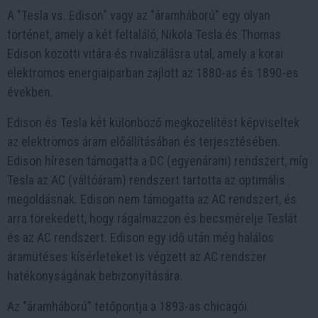
A "Tesla vs. Edison" vagy az "áramháború" egy olyan
történet, amely a két feltaláló, Nikola Tesla és Thomas
Edison közötti vitára és rivalizálásra utal, amely a korai
elektromos energiaiparban zajlott az 1880-as és 1890-es
években.
Edison és Tesla két különböző megközelítést képviseltek
az elektromos áram előállításában és terjesztésében.
Edison híresen támogatta a DC (egyenáram) rendszert, míg
Tesla az AC (váltóáram) rendszert tartotta az optimális
megoldásnak. Edison nem támogatta az AC rendszert, és
arra törekedett, hogy rágalmazzon és becsmérelje Teslát
és az AC rendszert. Edison egy idő után még halálos
áramütéses kísérleteket is végzett az AC rendszer
hatékonyságának bebizonyítására.
Az "áramháború" tetőpontja a 1893-as chicagói