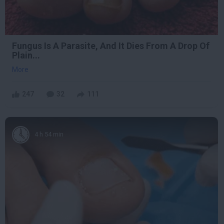
Fungus Is A Parasite, And It Dies From A Drop Of
Plain...
More
247
32
111
4 h 54 min