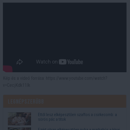
Kép és a videó forrása: https://www.youtube.com/watch?
v=CecjKdk11Ik
Legnépszerűbb
Ettől lesz elképesztően szaftos a csirkecomb: a
sörös pác a titok
Ezért olyan elképesztően puha a marhahús a kínai