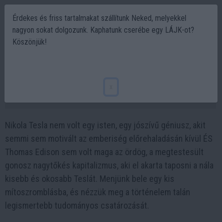
Érdekes és friss tartalmakat szállítunk Neked, melyekkel
nagyon sokat dolgozunk. Kaphatunk cserébe egy LÁJK-ot?
Köszönjük!
Tesla, Edison és az áramháború valódi
története
x
2023-03-07 09:57
Nikola Tesla nem volt egy isten, egy jószívű géniusz, akit
semmi sem motivált az emberiség előrehaladásán kívül ÉS
Thomas Edison sem volt maga az ördög, a megtestesült
gonosz nagytőkés kapitalizmus, aki el akarta taposni a nála
kisebb és okosabb Teslát. Menjünk bele egy kis
mítoszromblásba, és nézzük meg a történelem talán
legismertebb tudományos csatározását.