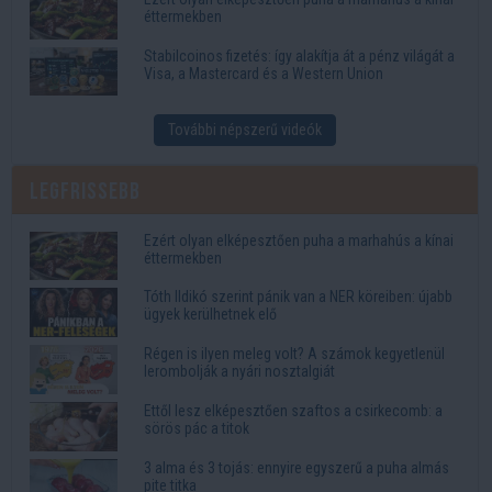
éttermekben
Stabilcoinos fizetés: így alakítja át a pénz világát a
Visa, a Mastercard és a Western Union
További népszerű videók
Legfrissebb
Ezért olyan elképesztően puha a marhahús a kínai
éttermekben
Tóth Ildikó szerint pánik van a NER köreiben: újabb
ügyek kerülhetnek elő
Régen is ilyen meleg volt? A számok kegyetlenül
lerombolják a nyári nosztalgiát
Ettől lesz elképesztően szaftos a csirkecomb: a
sörös pác a titok
3 alma és 3 tojás: ennyire egyszerű a puha almás
pite titka