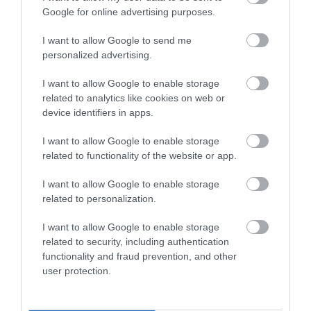
More
Google for online advertising purposes.
396
58
139
I want to allow Google to send me
personalized advertising.
I want to allow Google to enable storage
6 h 27 min
related to analytics like cookies on web or
device identifiers in apps.
I want to allow Google to enable storage
related to functionality of the website or app.
I want to allow Google to enable storage
related to personalization.
I want to allow Google to enable storage
related to security, including authentication
Stop Eating These 3 Foods That Are Known to
functionality and fraud prevention, and other
Cause Parasites
user protection.
More