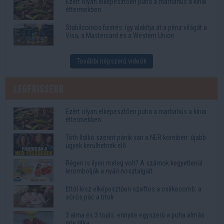
Ezért olyan elképesztően puha a marhahús a kínai
éttermekben
Stabilcoinos fizetés: így alakítja át a pénz világát a
Visa, a Mastercard és a Western Union
További népszerű videók
Legfrissebb
Ezért olyan elképesztően puha a marhahús a kínai
éttermekben
Tóth Ildikó szerint pánik van a NER köreiben: újabb
ügyek kerülhetnek elő
Régen is ilyen meleg volt? A számok kegyetlenül
lerombolják a nyári nosztalgiát
Ettől lesz elképesztően szaftos a csirkecomb: a
sörös pác a titok
3 alma és 3 tojás: ennyire egyszerű a puha almás
pite titka