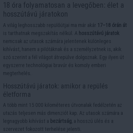
18 óra folyamatosan a levegőben: élet a
hosszútávú járatokon
A világ leghosszabb repülőútjai ma már akár
17–18 órán át
is tarthatnak megszakítás nélkül. A
hosszútávú járatok
nemcsak az utasok számára jelentenek különleges
kihívást, hanem a pilótáknak és a személyzetnek is, akik
szó szerint a fél világot átrepülve dolgoznak. Egy ilyen út
egyszerre technológiai bravúr és komoly emberi
megterhelés.
Hosszútávú járatok: amikor a repülés
életforma
A több mint 15 000 kilométeres útvonalak fedélzetén az
utazás teljesen más dimenziót kap. Az utasok számára a
legnagyobb kihívást a
bezártság
, a hosszú ülés és a
szervezet fokozott terhelése jelenti.