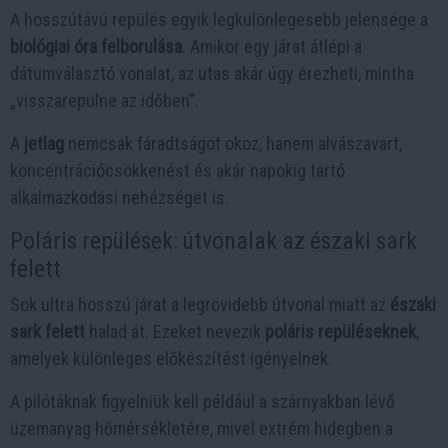
A hosszútávú repülés egyik legkülönlegesebb jelensége a
biológiai óra felborulása
. Amikor egy járat átlépi a
dátumválasztó vonalat, az utas akár úgy érezheti, mintha
„visszarepülne az időben”.
A
jetlag
nemcsak fáradtságot okoz, hanem alvászavart,
koncentrációcsökkenést és akár napokig tartó
alkalmazkodási nehézséget is.
Poláris repülések: útvonalak az északi sark
felett
Sok ultra hosszú járat a legrövidebb útvonal miatt az
északi
sark felett
halad át. Ezeket nevezik
poláris repüléseknek
,
amelyek különleges előkészítést igényelnek.
A pilótáknak figyelniük kell például a szárnyakban lévő
üzemanyag hőmérsékletére, mivel extrém hidegben a