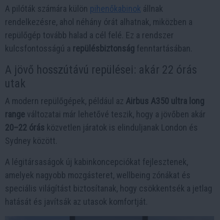
A pilóták számára külön
pihenőkabinok
állnak
rendelkezésre, ahol néhány órát alhatnak, miközben a
repülőgép tovább halad a cél felé. Ez a rendszer
kulcsfontosságú a
repülésbiztonság
fenntartásában.
A jövő hosszútávú repülései: akár 22 órás
utak
A modern repülőgépek, például az
Airbus A350 ultra long
range
változatai már lehetővé teszik, hogy a jövőben akár
20–22 órás
közvetlen járatok is elinduljanak London és
Sydney között.
A légitársaságok új kabinkoncepciókat fejlesztenek,
amelyek nagyobb mozgásteret, wellbeing zónákat és
speciális világítást biztosítanak, hogy csökkentsék a jetlag
hatását és javítsák az utasok komfortját.