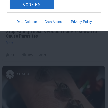
CONFIRM
Data Deletion
Data Access
Privacy Policy
Stop Eating These 3 Foods That Are Known to
Cause Parasites
More
319
169
97
7 h 24 min