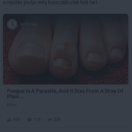
a repülés jövője még hosszabb utak felé tart.
8 h 52 min
Fungus Is A Parasite, And It Dies From A Drop Of
Plain...
More
450
110
236