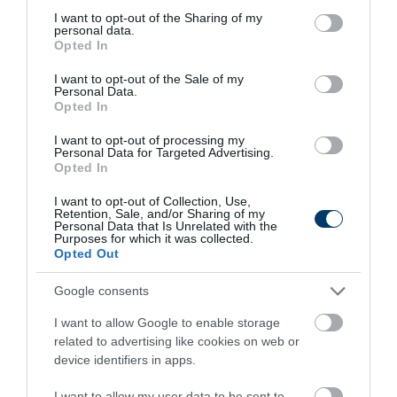
not limited to your visit or usage behaviour. You may click to
I want to opt-out of the Sharing of my
personal data.
grant or deny consent to Google and its third-party tags to
Opted In
use your data for below specified purposes in below Google
consent section.
I want to opt-out of the Sale of my
Personal Data.
Opted In
I want to opt-out of processing my
Personal Data for Targeted Advertising.
Opted In
This Simple Trick Removes All Parasites From
I want to opt-out of Collection, Use,
Your Body!
Retention, Sale, and/or Sharing of my
Personal Data that Is Unrelated with the
More
Purposes for which it was collected.
Opted Out
351
32
250
Google consents
I want to allow Google to enable storage
related to advertising like cookies on web or
6 h 48 min
device identifiers in apps.
I want to allow my user data to be sent to