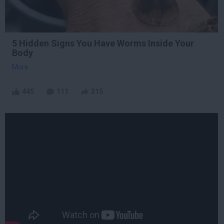
5 Hidden Signs You Have Worms Inside Your
Body
More
445
111
315