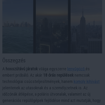
Összegzés
A
hosszútávú járatok
világa egyszerre
lenyűgöző
és
embert próbáló. Az akár
18 órás repülések
nemcsak
technológiai csúcsteljesítmények, hanem
komoly kihívást
jelentenek az utasoknak és a személyzetnek is. Az
időzónák átlépése, a poláris útvonalak, valamint az új
generációs repülőgépek fejlődése mind azt mutatják, hogy