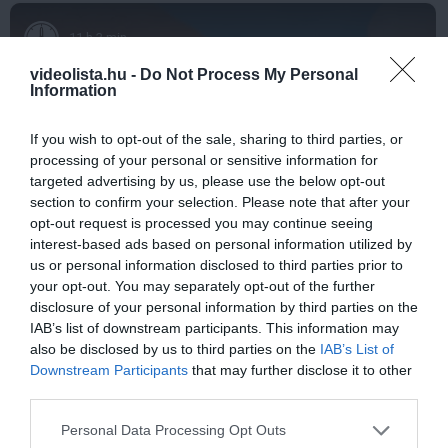
11 h 3 min
videolista.hu -
Do Not Process My Personal
Information
If you wish to opt-out of the sale, sharing to third parties, or
processing of your personal or sensitive information for
targeted advertising by us, please use the below opt-out
section to confirm your selection. Please note that after your
opt-out request is processed you may continue seeing
interest-based ads based on personal information utilized by
Fungus Dries Up And Falls Off After The First
us or personal information disclosed to third parties prior to
Use
your opt-out. You may separately opt-out of the further
disclosure of your personal information by third parties on the
More
IAB’s list of downstream participants. This information may
also be disclosed by us to third parties on the
IAB’s List of
229
45
306
Downstream Participants
that may further disclose it to other
third parties.
Please note that this website/app uses one or more Google
Personal Data Processing Opt Outs
3 h 29 min
services and may gather and store information including but