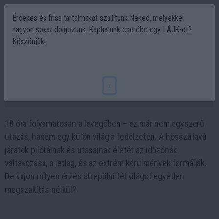
Érdekes és friss tartalmakat szállítunk Neked, melyekkel
nagyon sokat dolgozunk. Kaphatunk cserébe egy LÁJK-ot?
Köszönjük!
18 óra a levegőben: a hosszútávú járatok
titkos világa
x
2026-01-31 08:12
18 óra folyamatosan a levegőben – ez már nem egyszerű
utazás, hanem egy külön világ a fedélzeten. A hosszútávú
járatok pilótáinak és utasainak életét az időzónák
váltakozása, a jetlag, és az extrém körülmények formálják.
De vajon milyen érzés átrepülni fél világot egyetlen
megszakítás nélkül?