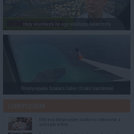
Hogy következik be egy repülőgép katasztrófa
Élményrepülés Szakács Gábor (Szaki) kapitánnyal
Legnépszerűbb
Ettől lesz elképesztően szaftos a csirkecomb: a
sörös pác a titok