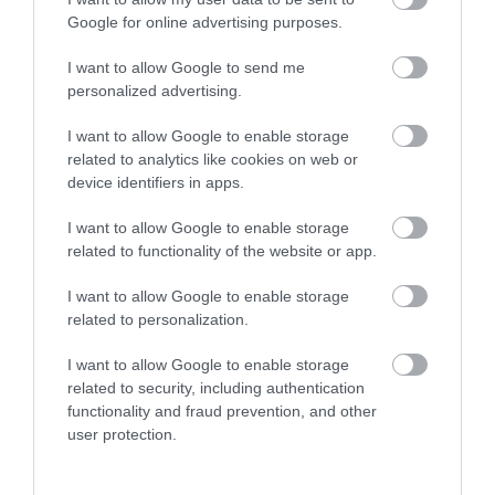
Google for online advertising purposes.
I want to allow Google to send me
personalized advertising.
I want to allow Google to enable storage
related to analytics like cookies on web or
device identifiers in apps.
One Teaspoon And All The Worms In The Body
Die Instantly
I want to allow Google to enable storage
More
related to functionality of the website or app.
I want to allow Google to enable storage
350
115
299
related to personalization.
I want to allow Google to enable storage
related to security, including authentication
40 min
functionality and fraud prevention, and other
user protection.