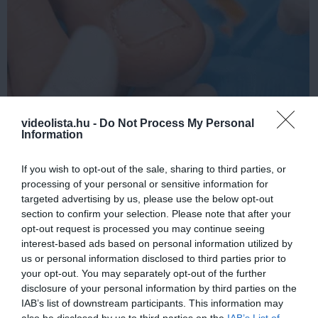
Fungus Dries Up And Falls Off After The First
videolista.hu -
Do Not Process My Personal
Use
Information
More
If you wish to opt-out of the sale, sharing to third parties, or
processing of your personal or sensitive information for
318
61
357
targeted advertising by us, please use the below opt-out
section to confirm your selection. Please note that after your
opt-out request is processed you may continue seeing
interest-based ads based on personal information utilized by
11 h 1 min
us or personal information disclosed to third parties prior to
your opt-out. You may separately opt-out of the further
disclosure of your personal information by third parties on the
IAB’s list of downstream participants. This information may