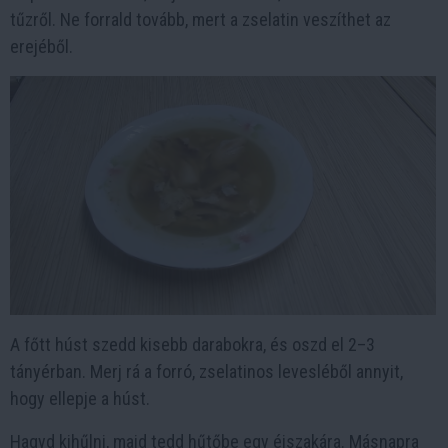
tűzről. Ne forrald tovább, mert a zselatin veszíthet az
erejéből.
A főtt húst szedd kisebb darabokra, és oszd el 2–3
tányérban. Merj rá a forró, zselatinos levesléből annyit,
hogy ellepje a húst.
Hagyd kihűlni, majd tedd hűtőbe egy éjszakára. Másnapra