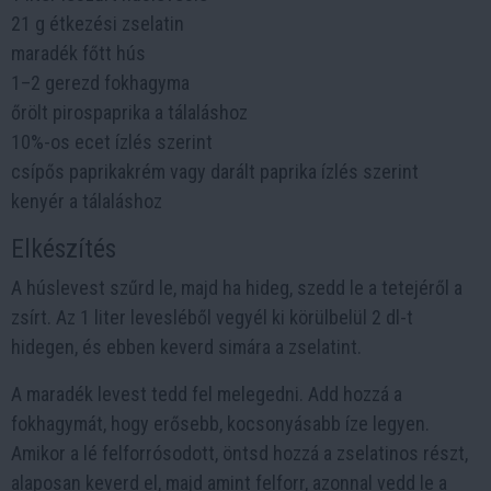
21 g étkezési zselatin
maradék főtt hús
1–2 gerezd fokhagyma
őrölt pirospaprika a tálaláshoz
10%-os ecet ízlés szerint
csípős paprikakrém vagy darált paprika ízlés szerint
kenyér a tálaláshoz
Elkészítés
A húslevest szűrd le, majd ha hideg, szedd le a tetejéről a
zsírt. Az 1 liter levesléből vegyél ki körülbelül 2 dl-t
hidegen, és ebben keverd simára a zselatint.
A maradék levest tedd fel melegedni. Add hozzá a
fokhagymát, hogy erősebb, kocsonyásabb íze legyen.
Amikor a lé felforrósodott, öntsd hozzá a zselatinos részt,
alaposan keverd el, majd amint felforr, azonnal vedd le a