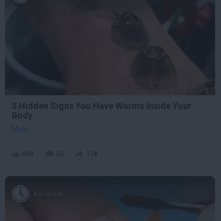
5 Hidden Signs You Have Worms Inside Your
Body
More
404
53
178
6 h 20 min