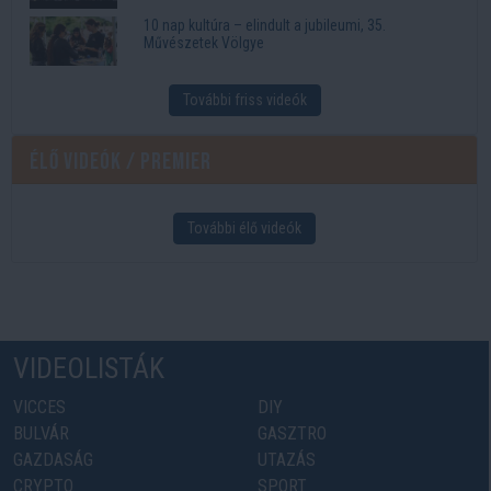
10 nap kultúra – elindult a jubileumi, 35.
Művészetek Völgye
További friss videók
Élő videók / Premier
További élő videók
VIDEOLISTÁK
VICCES
DIY
BULVÁR
GASZTRO
GAZDASÁG
UTAZÁS
CRYPTO
SPORT