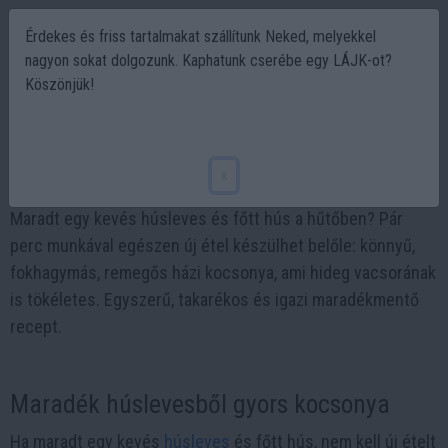
Érdekes és friss tartalmakat szállítunk Neked, melyekkel
nagyon sokat dolgozunk. Kaphatunk cserébe egy LÁJK-ot?
Köszönjük!
Maradék húslevesből gyors kocsonya
2026-06-01 20:35
x
Maradt egy kevés húsleves és főtt hús a hűtőben? Pár
perc munkával egészen új étel készülhet belőle: könnyű,
fokhagymás, remegős házi kocsonya, ami hideg vacsorának
is tökéletes. Egyszerű, takarékos és igazi maradékmentő
recept.
Maradék húslevesből gyors kocsonya
Ha maradt egy kevés
húsleves
és főtt hús, nem kell új ételt