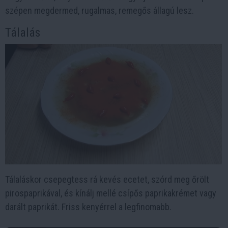
szépen megdermed, rugalmas, remegős állagú lesz.
Tálalás
Tálaláskor csepegtess rá kevés ecetet, szórd meg őrölt
pirospaprikával, és kínálj mellé csípős paprikakrémet vagy
darált paprikát. Friss kenyérrel a legfinomabb.