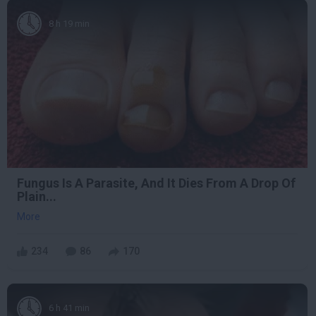
8 h 19 min
Fungus Is A Parasite, And It Dies From A Drop Of
Plain...
More
234
86
170
6 h 41 min