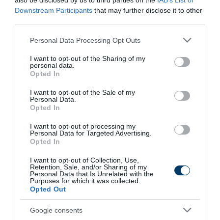
also be disclosed by us to third parties on the
IAB’s List of
Downstream Participants
that may further disclose it to other
third parties.
Please note that this website/app uses one or more Google
Personal Data Processing Opt Outs
services and may gather and store information including but
not limited to your visit or usage behaviour. You may click to
I want to opt-out of the Sharing of my
Stop Eating These 3 Foods That Are Known to
personal data.
grant or deny consent to Google and its third-party tags to
Cause Parasites
Opted In
use your data for below specified purposes in below Google
More
consent section.
I want to opt-out of the Sale of my
Personal Data.
Opted In
259
34
255
I want to opt-out of processing my
Personal Data for Targeted Advertising.
Opted In
11 h 26 min
I want to opt-out of Collection, Use,
Retention, Sale, and/or Sharing of my
Personal Data that Is Unrelated with the
Purposes for which it was collected.
Opted Out
Google consents