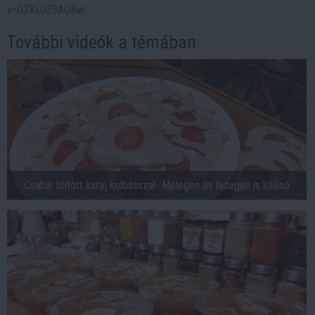
v=O2XLOE9AORw
További videók a témában
Csabai töltött karaj kolbásszal- Melegen és hidegen is kitűnő