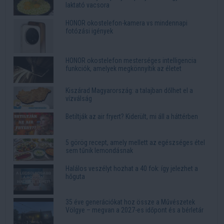
laktató vacsora
HONOR okostelefon-kamera vs mindennapi
fotózási igények
HONOR okostelefon mesterséges intelligencia
funkciók, amelyek megkönnyítik az életet
Kiszárad Magyarország: a talajban dőlhet el a
vízválság
Betiltják az air fryert? Kiderült, mi áll a háttérben
5 görög recept, amely mellett az egészséges étel
sem tűnik lemondásnak
Halálos veszélyt hozhat a 40 fok: így jelezhet a
hőguta
35 éve generációkat hoz össze a Művészetek
Völgye – megvan a 2027-es időpont és a bérletár