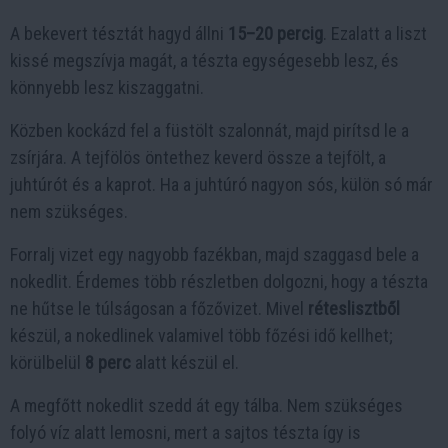
A bekevert tésztát hagyd állni
15–20 percig
. Ezalatt a liszt
kissé megszívja magát, a tészta egységesebb lesz, és
könnyebb lesz kiszaggatni.
Közben kockázd fel a füstölt szalonnát, majd pirítsd le a
zsírjára. A tejfölös öntethez keverd össze a tejfölt, a
juhtúrót és a kaprot. Ha a juhtúró nagyon sós, külön só már
nem szükséges.
Forralj vizet egy nagyobb fazékban, majd szaggasd bele a
nokedlit. Érdemes több részletben dolgozni, hogy a tészta
ne hűtse le túlságosan a főzővizet. Mivel
réteslisztből
készül, a nokedlinek valamivel több főzési idő kellhet;
körülbelül
8 perc
alatt készül el.
A megfőtt nokedlit szedd át egy tálba. Nem szükséges
folyó víz alatt lemosni, mert a sajtos tészta így is