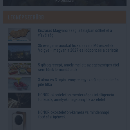
kolbásszal
Legnépszerűbb
Kiszárad Magyarország: a talajban dőlhet el a
vízválság
35 éve generációkat hoz össze a Művészetek
Völgye – megvan a 2027-es időpont és a bérletár
5 görög recept, amely mellett az egészséges étel
sem tűnik lemondásnak
3 alma és 3 tojás: ennyire egyszerű a puha almás
pite titka
HONOR okostelefon mesterséges intelligencia
funkciók, amelyek megkönnyítik az életet
HONOR okostelefon-kamera vs mindennapi
fotózási igények