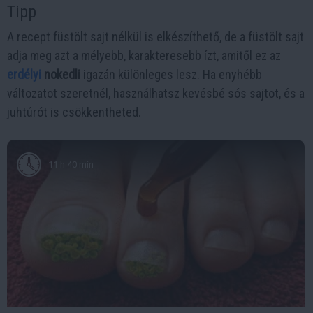
Tipp
A recept füstölt sajt nélkül is elkészíthető, de a füstölt sajt
adja meg azt a mélyebb, karakteresebb ízt, amitől ez az
erdélyi
nokedli
igazán különleges lesz. Ha enyhébb
változatot szeretnél, használhatsz kevésbé sós sajtot, és a
juhtúrót is csökkentheted.
11 h 40 min