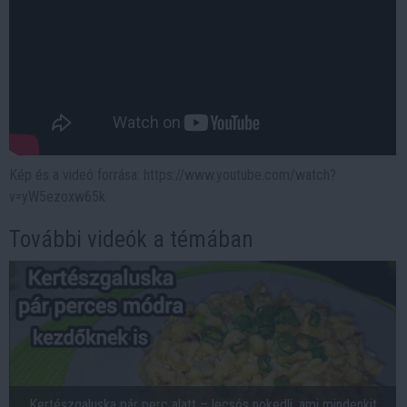
Kép és a videó forrása: https://www.youtube.com/watch?
v=yW5ezoxw65k
További videók a témában
Kertészgaluska pár perc alatt – lecsós nokedli, ami mindenkit