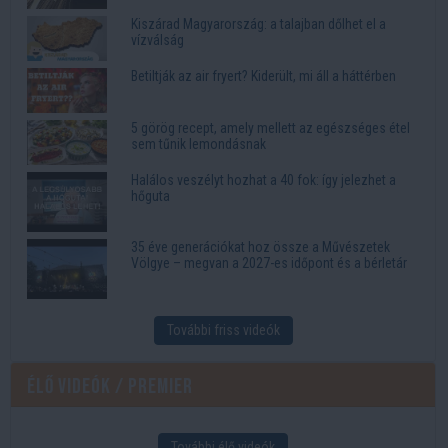
Kiszárad Magyarország: a talajban dőlhet el a
vízválság
Betiltják az air fryert? Kiderült, mi áll a háttérben
5 görög recept, amely mellett az egészséges étel
sem tűnik lemondásnak
Halálos veszélyt hozhat a 40 fok: így jelezhet a
hőguta
35 éve generációkat hoz össze a Művészetek
Völgye – megvan a 2027-es időpont és a bérletár
További friss videók
Élő videók / Premier
További élő videók