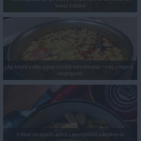
levesz a lábáról
Így készül a világ legegyszerűbb nokedlilevese – még a nagyi is
megirigyelné
3 titkos összetevő, amitől a borsópörkölt nokedlivel és