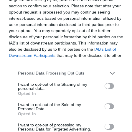
1 h 30 min
section to confirm your selection. Please note that after your
opt-out request is processed you may continue seeing
interest-based ads based on personal information utilized by
us or personal information disclosed to third parties prior to
your opt-out. You may separately opt-out of the further
disclosure of your personal information by third parties on the
IAB’s list of downstream participants. This information may
also be disclosed by us to third parties on the
IAB’s List of
Downstream Participants
that may further disclose it to other
third parties.
Fungus Dries Up And Falls Off After The First
Please note that this website/app uses one or more Google
Personal Data Processing Opt Outs
Use
services and may gather and store information including but
More
not limited to your visit or usage behaviour. You may click to
I want to opt-out of the Sharing of my
personal data.
grant or deny consent to Google and its third-party tags to
Opted In
use your data for below specified purposes in below Google
234
57
93
consent section.
I want to opt-out of the Sale of my
Personal Data.
Opted In
9 h 25 min
I want to opt-out of processing my
Personal Data for Targeted Advertising.