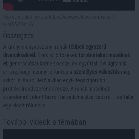
Kép és a videó forrása: https://www.youtube.com/watch?
v=ofPAPEAhl6Y
Összegzés
A királyi menyasszonyi ruhák
többek egyszerű
divatcikkeknél
. Ezek az öltözékek
történeteket mesélnek
el
, generációkat kötnek össze, és egyúttal rávilágítanak
arra is, hogy mennyire fontos a
személyes választás
még
akkor is, ha az illető a világ egyik legszigorúbb
protokollrendszerének része. A ruhák mesélnek
szerelemről, identitásról, társadalmi elvárásokról – és talán
egy kicsit rólunk is.
További videók a témában