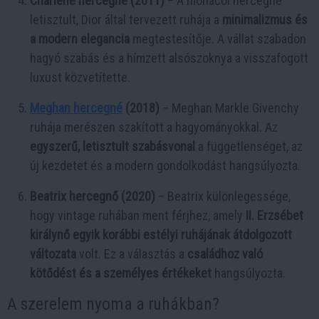
Charlene hercegné (2011)
– A monacói hercegné
letisztult, Dior által tervezett ruhája a
minimalizmus és
a modern elegancia
megtestesítője. A vállat szabadon
hagyó szabás és a hímzett alsószoknya a visszafogott
luxust közvetítette.
Meghan hercegné
(2018)
– Meghan Markle Givenchy
ruhája merészen szakított a hagyományokkal. Az
egyszerű, letisztult szabásvonal
a függetlenséget, az
új kezdetet és a modern gondolkodást hangsúlyozta.
Beatrix hercegnő (2020)
– Beatrix különlegessége,
hogy vintage ruhában ment férjhez, amely
II. Erzsébet
királynő egyik korábbi estélyi ruhájának átdolgozott
változata
volt. Ez a választás a
családhoz való
kötődést és a személyes értékeket
hangsúlyozta.
A szerelem nyoma a ruhákban?