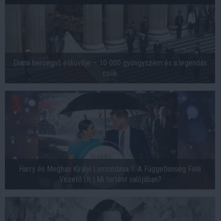
Diana hercegnő esküvője – 10 000 gyöngyszem és a legendás
csók
Harry és Meghan Királyi Lemondása ?: A Függetlenség Felé
Vezető Út | Mi történt valójában?