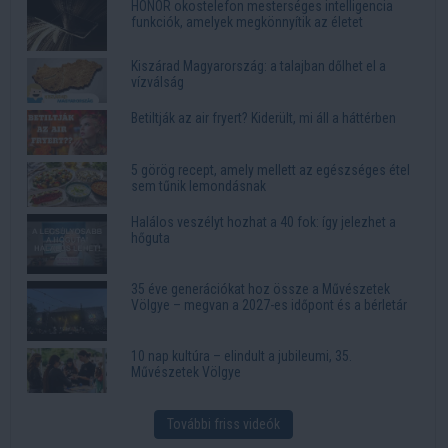
HONOR okostelefon mesterséges intelligencia
funkciók, amelyek megkönnyítik az életet
Kiszárad Magyarország: a talajban dőlhet el a
vízválság
Betiltják az air fryert? Kiderült, mi áll a háttérben
5 görög recept, amely mellett az egészséges étel
sem tűnik lemondásnak
Halálos veszélyt hozhat a 40 fok: így jelezhet a
hőguta
35 éve generációkat hoz össze a Művészetek
Völgye – megvan a 2027-es időpont és a bérletár
10 nap kultúra – elindult a jubileumi, 35.
Művészetek Völgye
További friss videók