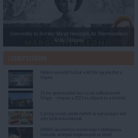
Szenvedély és Botrány: Margit Hercegnő, Az Ellentmondásos
Királyi Szépség
Legnépszerűbb
Halálos veszélyt hozhat a 40 fok: így jelezhet a
hőguta
35 éve generációkat hoz össze a Művészetek
Völgye – megvan a 2027-es időpont és a bérletár
5 görög recept, amely mellett az egészséges étel
sem tűnik lemondásnak
HONOR okostelefon mesterséges intelligencia
funkciók, amelyek megkönnyítik az életet