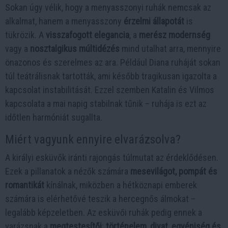
Sokan úgy vélik, hogy a menyasszonyi ruhák nemcsak az
alkalmat, hanem a menyasszony
érzelmi állapotát
is
tükrözik. A
visszafogott elegancia
, a
merész modernség
vagy a
nosztalgikus múltidézés
mind utalhat arra, mennyire
önazonos és szerelmes az ara. Például Diana ruháját sokan
túl teátrálisnak tartották, ami később tragikusan igazolta a
kapcsolat instabilitását. Ezzel szemben Katalin és Vilmos
kapcsolata a mai napig stabilnak tűnik – ruhája is ezt az
időtlen harmóniát sugallta.
Miért vagyunk ennyire elvarázsolva?
A királyi esküvők iránti rajongás túlmutat az érdeklődésen.
Ezek a pillanatok a nézők számára
mesevilágot, pompát és
romantikát
kínálnak, miközben a hétköznapi emberek
számára is elérhetővé teszik a hercegnős álmokat –
legalább képzeletben. Az esküvői ruhák pedig ennek a
varázsnak a
megtestesítői
:
történelem, divat, egyéniség és