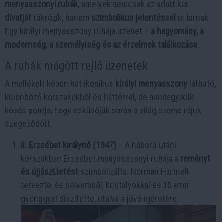
menyasszonyi ruhák
, amelyek nemcsak az adott kor
divatját
tükrözik, hanem
szimbolikus jelentéssel
is bírnak.
Egy királyi menyasszony ruhája üzenet –
a hagyomány, a
modernség, a személyiség és az érzelmek találkozása
.
A ruhák mögött rejlő üzenetek
A mellékelt képen hat ikonikus
királyi menyasszony
látható,
különböző korszakokból és háttérrel, de mindegyikük
közös pontja, hogy esküvőjük során a világ szeme rájuk
szegeződött.
II. Erzsébet királynő (1947)
– A háború utáni
korszakban Erzsébet menyasszonyi ruhája a
reményt
és újjászületést
szimbolizálta. Norman Hartnell
tervezte, és selyemből, kristályokkal és 10 ezer
gyönggyel díszítette, utalva a jövő ígéretére.