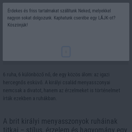
Érdekes és friss tartalmakat szállítunk Neked, melyekkel
nagyon sokat dolgozunk. Kaphatunk cserébe egy LÁJK-ot?
Köszönjük!
A 6 legmesésebb királyi menyasszonyi ruha,
amiért az egész világ rajong
x
2025-04-15 19:15
6 ruha, 6 különböző nő, de egy közös álom: az igazi
hercegnős esküvő. A királyi család menyasszonyai
nemcsak a divatot, hanem az érzelmeket is történelmet
írták ezekben a ruhákban.
A brit királyi menyasszonyok ruháinak
titkai – stílus, érzelem és hagyomány egy