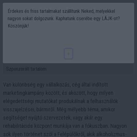
Érdekes és friss tartalmakat szállítunk Neked, melyekkel
nagyon sokat dolgozunk. Kaphatunk cserébe egy LÁJK-ot?
Köszönjük!
A legjobb marketing, amit mások mondanak
rólad
x
2025-07-02 09:15
Szponzorált tartalom
Van különbség egy vállalkozás, cég által indított
marketingkampány között, és aközött, hogy milyen
elégedettségi mutatókat produkálnak a felhasználók
visszajelzései, bármiről. Még mélyebb téma, amikor
segítséget nyújtó szervezetek, vagy akár egy
rehabilitációs központ munkája van a fókuszban. Nagyon
sok ilyen történet szól a Felépülőkről, akik alkoholizmus-