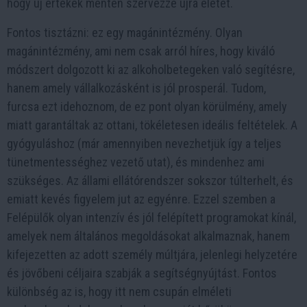
hogy új értékek mentén szervezze újra életét.
Fontos tisztázni: ez egy magánintézmény. Olyan
magánintézmény, ami nem csak arról híres, hogy kiváló
módszert dolgozott ki az alkoholbetegeken való segítésre,
hanem amely vállalkozásként is jól prosperál. Tudom,
furcsa ezt idehoznom, de ez pont olyan körülmény, amely
miatt garantáltak az ottani, tökéletesen ideális feltételek. A
gyógyuláshoz (már amennyiben nevezhetjük így a teljes
tünetmentességhez vezető utat), és mindenhez ami
szükséges. Az állami ellátórendszer sokszor túlterhelt, és
emiatt kevés figyelem jut az egyénre. Ezzel szemben a
Felépülők olyan intenzív és jól felépített programokat kínál,
amelyek nem általános megoldásokat alkalmaznak, hanem
kifejezetten az adott személy múltjára, jelenlegi helyzetére
és jövőbeni céljaira szabják a segítségnyújtást. Fontos
különbség az is, hogy itt nem csupán elméleti