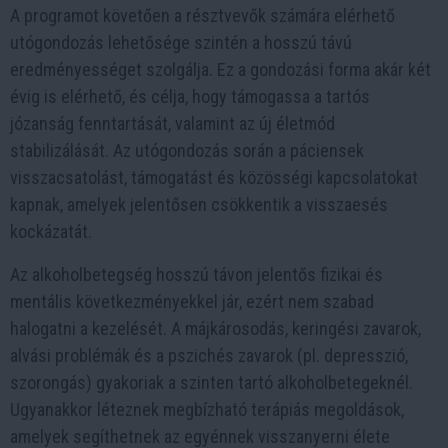
A programot követően a résztvevők számára elérhető
utógondozás lehetősége szintén a hosszú távú
eredményességet szolgálja. Ez a gondozási forma akár két
évig is elérhető, és célja, hogy támogassa a tartós
józanság fenntartását, valamint az új életmód
stabilizálását. Az utógondozás során a páciensek
visszacsatolást, támogatást és közösségi kapcsolatokat
kapnak, amelyek jelentősen csökkentik a visszaesés
kockázatát.
Az alkoholbetegség hosszú távon jelentős fizikai és
mentális következményekkel jár, ezért nem szabad
halogatni a kezelését. A májkárosodás, keringési zavarok,
alvási problémák és a pszichés zavarok (pl. depresszió,
szorongás) gyakoriak a szinten tartó alkoholbetegeknél.
Ugyanakkor léteznek megbízható terápiás megoldások,
amelyek segíthetnek az egyénnek visszanyerni élete