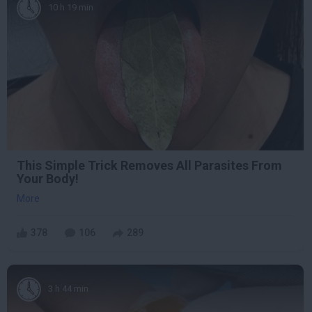
10 h 19 min
This Simple Trick Removes All Parasites From
Your Body!
More
378
106
289
3 h 44 min