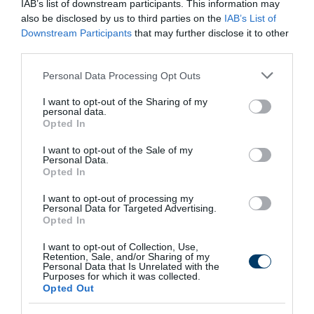
IAB’s list of downstream participants. This information may
kézben jár. Itt nemcsak az a cél, hogy valaki ne igyon –
also be disclosed by us to third parties on the
IAB’s List of
hanem hogy megtanuljon újra élni.
Downstream Participants
that may further disclose it to other
third parties.
A felepulok.hu külön figyelmet fordít az edukációra is:
Please note that this website/app uses one or more Google
közérthető cikkek, tudományosan megalapozott tartalmak
Personal Data Processing Opt Outs
services and may gather and store information including but
és interaktív lehetőségek révén segíti az érdeklődőket
not limited to your visit or usage behaviour. You may click to
I want to opt-out of the Sharing of my
abban, hogy tájékozott döntéseket hozhassanak saját vagy
personal data.
grant or deny consent to Google and its third-party tags to
Opted In
hozzátartozóik érdekében. A cél egy olyan társadalmi
use your data for below specified purposes in below Google
consent section.
közeg kialakítása, amelyben az alkoholizmus felismerése
I want to opt-out of the Sale of my
Personal Data.
nem szégyen, hanem lehetőség a változásra.
Opted In
Az alkoholizmus tehát nem csupán egyéni életvezetési
I want to opt-out of processing my
Personal Data for Targeted Advertising.
zavar, hanem kulturálisan beágyazott egészségügyi és
Opted In
pszichoszociális kihívás. A megoldás része a prevenció, a
I want to opt-out of Collection, Use,
társadalmi szemléletformálás és az, hogy könnyen
Retention, Sale, and/or Sharing of my
Personal Data that Is Unrelated with the
hozzáférhető, hiteles segítség álljon rendelkezésre azok
Purposes for which it was collected.
Opted Out
számára, akik készek szembenézni problémájukkal. Ebben
nyújt többek között valódi, szakmailag megalapozott és