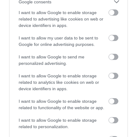
Google consents
emberközeli támogatást a felepulok.hu!
I want to allow Google to enable storage
related to advertising like cookies on web or
device identifiers in apps.
2 h 8 min
I want to allow my user data to be sent to
Google for online advertising purposes.
I want to allow Google to send me
personalized advertising.
I want to allow Google to enable storage
related to analytics like cookies on web or
device identifiers in apps.
Fungus Is A Parasite, And It Dies From A Drop Of
I want to allow Google to enable storage
Plain...
related to functionality of the website or app.
More
I want to allow Google to enable storage
related to personalization.
243
129
377