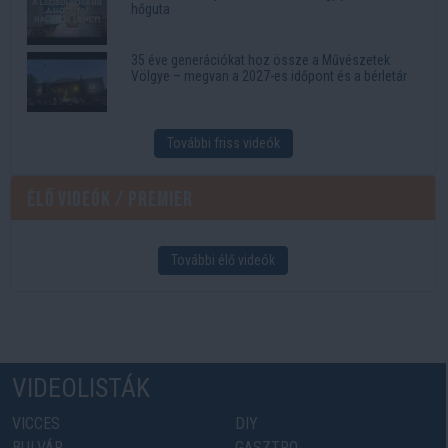
hőguta
35 éve generációkat hoz össze a Művészetek
Völgye – megvan a 2027-es időpont és a bérletár
További friss videók
Élő videók / Premier
További élő videók
VIDEOLISTÁK
VICCES
DIY
BULVÁR
GASZTRO