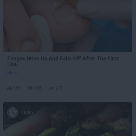
Fungus Dries Up And Falls Off After The First
Use
More
369
126
213
1 h 20 min