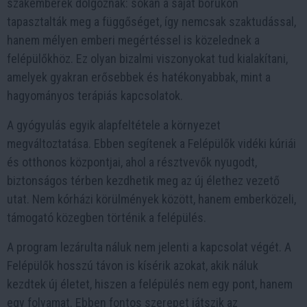
szakemberek dolgoznak: sokan a saját bőrükön
tapasztalták meg a függőséget, így nemcsak szaktudással,
hanem mélyen emberi megértéssel is közelednek a
felépülőkhöz. Ez olyan bizalmi viszonyokat tud kialakítani,
amelyek gyakran erősebbek és hatékonyabbak, mint a
hagyományos terápiás kapcsolatok.
A gyógyulás egyik alapfeltétele a környezet
megváltoztatása. Ebben segítenek a Felépülők vidéki kúriái
és otthonos központjai, ahol a résztvevők nyugodt,
biztonságos térben kezdhetik meg az új élethez vezető
utat. Nem kórházi körülmények között, hanem emberközeli,
támogató közegben történik a felépülés.
A program lezárulta náluk nem jelenti a kapcsolat végét. A
Felépülők hosszú távon is kísérik azokat, akik náluk
kezdtek új életet, hiszen a felépülés nem egy pont, hanem
egy folyamat. Ebben fontos szerepet játszik az