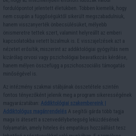
fordulópontot jelentett életükben. Többen kiemelik, hogy
nem csupán a függőségüktől sikerült megszabadulniuk,
hanem visszanyerték önbecsülésüket, mélyebb
önismeretre tettek szert, valamint helyreállt az emberi
kapcsolatokba vetett bizalmuk is. E visszajelzések azt a
nézetet erősítik, miszerint az addiktológiai gyógyítás nem
kizárólag orvosi vagy pszichológiai beavatkozás kérdése,
hanem mélyen összefügg a pszichoszociális támogatás
minőségével is.
Az intézmény szakmai stábjának összetétele szintén
fontos tényezőként jelenik meg a program sikerességének
magyarázatában:
Addiktológiai szakembereink |
Addiktológus magánrendelés
A segítői gárda több tagja
maga is átesett a szenvedélybetegség leküzdésének
folyamatán, amely hiteles és empatikus hozzáállást tesz
lehetővé a résztvevőkkel való munkában. E személyes