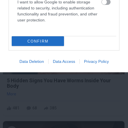
I want to allow Google to enable storage
related to security, including authentication
functionality and fraud prevention, and other
3 h 1 min
user protection.
CONFIRM
Data Deletion
Data Access
Privacy Policy
5 Hidden Signs You Have Worms Inside Your
Body
More
481
68
385