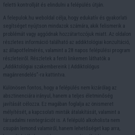
feletti kontrollját és elindulni a felépülés útján.
A felepulok.hu weboldal célja, hogy edukatív és gyakorlati
segítséget nyújtson mindazok számára, akik felismerik a
problémát vagy aggódnak hozzátartozójuk miatt. Az oldalon
részletes információ található az addiktológiai konzultáció,
az állapotfelmérés, valamint a 28 napos felépülési program
részleteiről. Részletek a fenti linkemen láthatók a
„Addiktológiai szakembereink | Addiktológus
magánrendelés”-ra kattintva.
Különösen fontos, hogy a felépülés nem kizárólag az
absztinenciára irányul, hanem a teljes életminőség
javítását célozza. Ez magában foglalja az önismeret
mélyítését, a kapcsolati minták átalakítását, valamint a
társadalmi reintegrációt is. A felépülő alkoholista nem
csupán lemond valamiről, hanem lehetőséget kap arra,