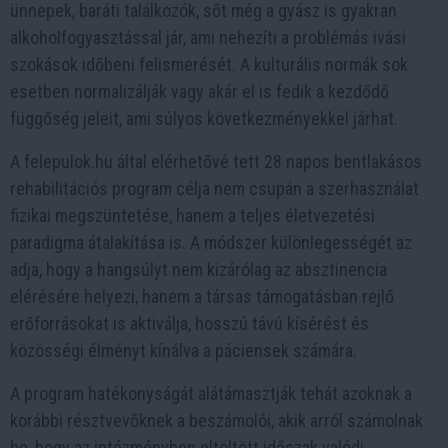
ünnepek, baráti találkozók, sőt még a gyász is gyakran
alkoholfogyasztással jár, ami nehezíti a problémás ivási
szokások időbeni felismerését. A kulturális normák sok
esetben normalizálják vagy akár el is fedik a kezdődő
függőség jeleit, ami súlyos következményekkel járhat.
A felepulok.hu által elérhetővé tett 28 napos bentlakásos
rehabilitációs program célja nem csupán a szerhasználat
fizikai megszüntetése, hanem a teljes életvezetési
paradigma átalakítása is. A módszer különlegességét az
adja, hogy a hangsúlyt nem kizárólag az absztinencia
elérésére helyezi, hanem a társas támogatásban rejlő
erőforrásokat is aktiválja, hosszú távú kísérést és
közösségi élményt kínálva a páciensek számára.
A program hatékonyságát alátámasztják tehát azoknak a
korábbi résztvevőknek a beszámolói, akik arról számolnak
be, hogy az intézményben eltöltött időszak valódi