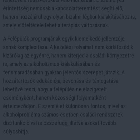
érintettség nemcsak a kapcsolatteremtést segíti elő,
hanem hozzájárul egy olyan bizalmi légkör kialakításához is,
amely előfeltétele lehet a terápiás változásnak.
A Felépülők programjának egyik kiemelkedő jellemzője
annak komplexitása. A kezelési folyamat nem korlátozódik
kizárólag az egyénre, hanem kiterjed a családi környezetre
is, amely az alkoholizmus kialakulásában és
fennmaradásában gyakran jelentős szerepet játszik. A
hozzátartozók edukációja, bevonása és támogatása
lehetővé teszi, hogy a felépülés ne elszigetelt
eseményként, hanem közösségi folyamatként
értelmeződjön. E szemlélet különösen fontos, mivel az
alkoholprobléma számos esetben családi rendszerek
diszfunkcióival is összefügg, illetve azokat tovább
súlyosbítja.