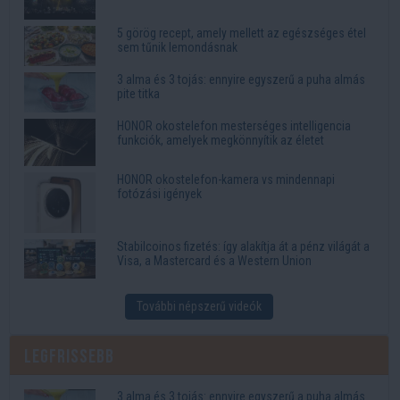
5 görög recept, amely mellett az egészséges étel
sem tűnik lemondásnak
3 alma és 3 tojás: ennyire egyszerű a puha almás
pite titka
HONOR okostelefon mesterséges intelligencia
funkciók, amelyek megkönnyítik az életet
HONOR okostelefon-kamera vs mindennapi
fotózási igények
Stabilcoinos fizetés: így alakítja át a pénz világát a
Visa, a Mastercard és a Western Union
További népszerű videók
Legfrissebb
3 alma és 3 tojás: ennyire egyszerű a puha almás