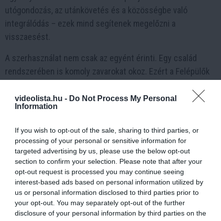
utógondozás, az utánkövetés és a közösségbe való
integrálódás – ezek mind segítenek megelőzni a
visszaesést.
A szerhasználat nem csak az egyént érinti. Egy család
rendszerében is komoly zavarokat okoz. Ezért a Felépülők
munkájában hangsúlyos szerepet kap a családtagok
bevonása is. Ők nemcsak abban kapnak segítséget, hogyan
videolista.hu -
Do Not Process My Personal
Information
támogassák hatékonyan a hozzátartozójukat, hanem abban
is, hogy közben saját lelki egyensúlyukat se veszítsék el.
If you wish to opt-out of the sale, sharing to third parties, or
processing of your personal or sensitive information for
Az alkoholizmus ugyan betegség, de nem végállomás. A
targeted advertising by us, please use the below opt-out
felépüléshez nem elég pusztán abbahagyni az ivást – egy
section to confirm your selection. Please note that after your
teljesen új életmódot kell kialakítani. Ehhez nyújt valódi,
opt-out request is processed you may continue seeing
interest-based ads based on personal information utilized by
átfogó segítséget egy olyan magánintézmény, mint a
us or personal information disclosed to third parties prior to
Felépülők Társasága, ahol a szakmai tudás, a személyes
your opt-out. You may separately opt-out of the further
tapasztalat és az empatikus hozzáállás valóban kéz a
disclosure of your personal information by third parties on the