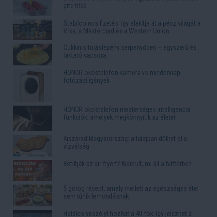
pite titka
Stabilcoinos fizetés: így alakítja át a pénz világát a
Visa, a Mastercard és a Western Union
Cukkinis tojáslepény serpenyőben – egyszerű és
laktató vacsora
HONOR okostelefon-kamera vs mindennapi
fotózási igények
HONOR okostelefon mesterséges intelligencia
funkciók, amelyek megkönnyítik az életet
Kiszárad Magyarország: a talajban dőlhet el a
vízválság
Betiltják az air fryert? Kiderült, mi áll a háttérben
5 görög recept, amely mellett az egészséges étel
sem tűnik lemondásnak
Halálos veszélyt hozhat a 40 fok: így jelezhet a