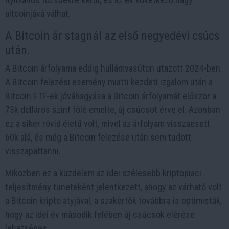
altcoinjává válhat.
A Bitcoin ár stagnál az első negyedévi csúcs
után.
A Bitcoin árfolyama eddig hullámvasúton utazott 2024-ben.
A Bitcoin felezési esemény miatti kezdeti izgalom után a
Bitcoin ETF-ek jóváhagyása a Bitcoin árfolyamát először a
73k dolláros szint fölé emelte, új csúcsot érve el. Azonban
ez a siker rövid életű volt, mivel az árfolyam visszaesett
60k alá, és még a Bitcoin felezése után sem tudott
visszapattanni.
Miközben ez a küzdelem az idei szélesebb kriptopiaci
teljesítmény tüneteként jelentkezett, ahogy az várható volt
a Bitcoin kripto atyjával, a szakértők továbbra is optimisták,
hogy az idei év második felében új csúcsok elérése
lehetséges.