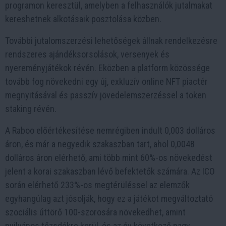
programon keresztül, amelyben a felhasználók jutalmakat
kereshetnek alkotásaik posztolása közben.
További jutalomszerzési lehetőségek állnak rendelkezésre
rendszeres ajándéksorsolások, versenyek és
nyereményjátékok révén. Eközben a platform közössége
tovább fog növekedni egy új, exkluzív online NFT piactér
megnyitásával és passzív jövedelemszerzéssel a token
staking révén.
A Raboo előértékesítése nemrégiben indult 0,003 dolláros
áron, és már a negyedik szakaszban tart, ahol 0,0048
dolláros áron elérhető, ami több mint 60%-os növekedést
jelent a korai szakaszban lévő befektetők számára. Az ICO
során elérhető 233%-os megtérüléssel az elemzők
egyhangúlag azt jósolják, hogy ez a játékot megváltoztató
szociális úttörő 100-szorosára növekedhet, amint
nyilvános tőzsdékre kerül, és az év következő nagy