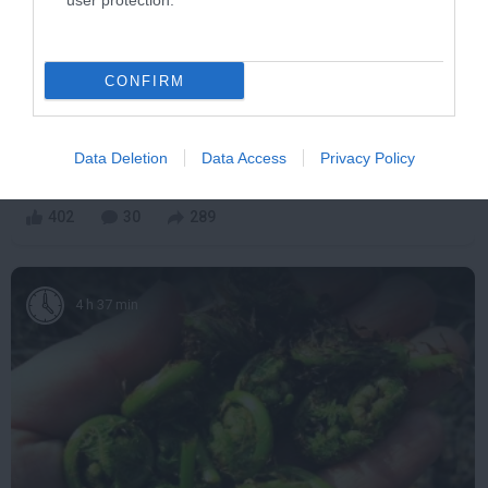
user protection.
CONFIRM
One Teaspoon And All The Worms In The Body
Die Instantly
Data Deletion
Data Access
Privacy Policy
More
402
30
289
4 h 37 min