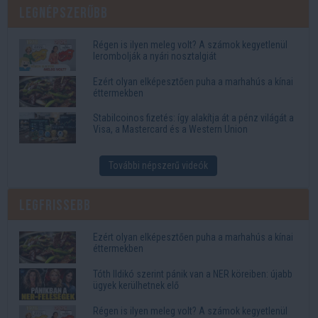
Legnépszerűbb
Régen is ilyen meleg volt? A számok kegyetlenül
lerombolják a nyári nosztalgiát
Ezért olyan elképesztően puha a marhahús a kínai
éttermekben
Stabilcoinos fizetés: így alakítja át a pénz világát a
Visa, a Mastercard és a Western Union
További népszerű videók
Legfrissebb
Ezért olyan elképesztően puha a marhahús a kínai
éttermekben
Tóth Ildikó szerint pánik van a NER köreiben: újabb
ügyek kerülhetnek elő
Régen is ilyen meleg volt? A számok kegyetlenül