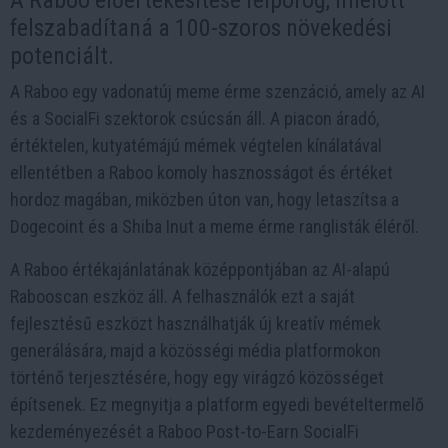
A Raboo előértékesítése felpörög, mielőtt
felszabadítaná a 100-szoros növekedési
potenciált.
A Raboo egy vadonatúj meme érme szenzáció, amely az AI
és a SocialFi szektorok csúcsán áll. A piacon áradó,
értéktelen, kutyatémájú mémek végtelen kínálatával
ellentétben a Raboo komoly hasznosságot és értéket
hordoz magában, miközben úton van, hogy letaszítsa a
Dogecoint és a Shiba Inut a meme érme ranglisták éléről.
A Raboo értékajánlatának középpontjában az AI-alapú
Rabooscan eszköz áll. A felhasználók ezt a saját
fejlesztésű eszközt használhatják új kreatív mémek
generálására, majd a közösségi média platformokon
történő terjesztésére, hogy egy virágzó közösséget
építsenek. Ez megnyitja a platform egyedi bevételtermelő
kezdeményezését a Raboo Post-to-Earn SocialFi