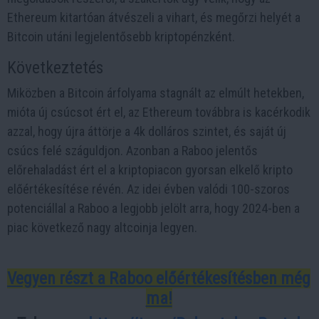
Ethereum kitartóan átvészeli a vihart, és megőrzi helyét a
Bitcoin utáni legjelentősebb kriptopénzként.
Következtetés
Miközben a Bitcoin árfolyama stagnált az elmúlt hetekben,
mióta új csúcsot ért el, az Ethereum továbbra is kacérkodik
azzal, hogy újra áttörje a 4k dolláros szintet, és saját új
csúcs felé száguldjon. Azonban a Raboo jelentős
előrehaladást ért el a kriptopiacon gyorsan elkelő kripto
előértékesítése révén. Az idei évben valódi 100-szoros
potenciállal a Raboo a legjobb jelölt arra, hogy 2024-ben a
piac következő nagy altcoinja legyen.
Vegyen részt a Raboo előértékesítésben még
ma!