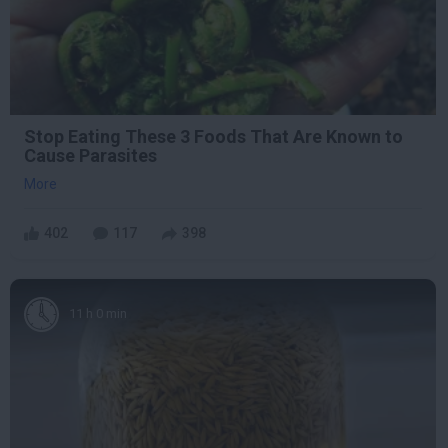
Stop Eating These 3 Foods That Are Known to
Cause Parasites
More
402
117
398
11 h 0 min