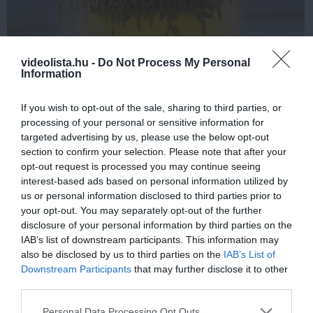
videolista.hu -
Do Not Process My Personal
One Teaspoon And All The Worms In The Body
Information
Die Instantly
More
If you wish to opt-out of the sale, sharing to third parties, or
processing of your personal or sensitive information for
399
60
150
targeted advertising by us, please use the below opt-out
section to confirm your selection. Please note that after your
opt-out request is processed you may continue seeing
interest-based ads based on personal information utilized by
1 h 21 min
us or personal information disclosed to third parties prior to
your opt-out. You may separately opt-out of the further
disclosure of your personal information by third parties on the
IAB’s list of downstream participants. This information may
also be disclosed by us to third parties on the
IAB’s List of
Downstream Participants
that may further disclose it to other
third parties.
Please note that this website/app uses one or more Google
Personal Data Processing Opt Outs