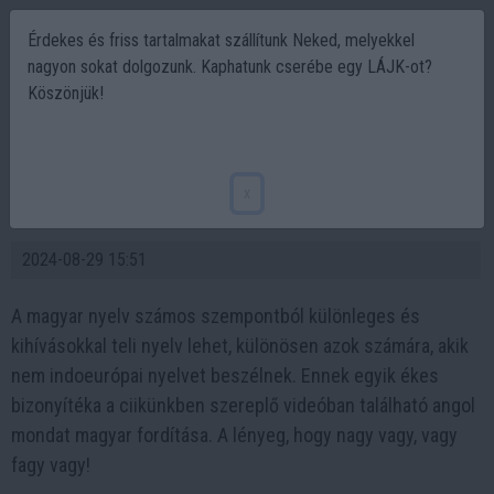
Érdekes és friss tartalmakat szállítunk Neked, melyekkel
nagyon sokat dolgozunk. Kaphatunk cserébe egy LÁJK-ot?
Köszönjük!
Az a csodálatos magyar nyelv! Hihetetlen
hogy szól magyarul egy egyszerű angol
x
mondat.
2024-08-29 15:51
A magyar nyelv számos szempontból különleges és
kihívásokkal teli nyelv lehet, különösen azok számára, akik
nem indoeurópai nyelvet beszélnek. Ennek egyik ékes
bizonyítéka a ciikünkben szereplő videóban található angol
mondat magyar fordítása. A lényeg, hogy nagy vagy, vagy
fagy vagy!