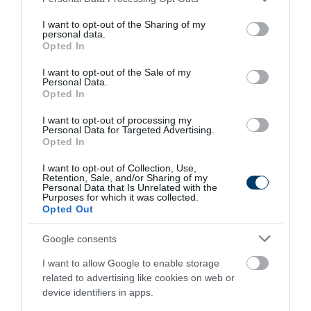
services and may gather and store information including but
not limited to your visit or usage behaviour. You may click to
I want to opt-out of the Sharing of my
5 Hidden Signs You Have Worms Inside Your
personal data.
grant or deny consent to Google and its third-party tags to
Body
Opted In
use your data for below specified purposes in below Google
More
consent section.
I want to opt-out of the Sale of my
Personal Data.
Opted In
391
76
275
I want to opt-out of processing my
Personal Data for Targeted Advertising.
Opted In
I want to opt-out of Collection, Use,
Retention, Sale, and/or Sharing of my
Personal Data that Is Unrelated with the
Purposes for which it was collected.
Opted Out
Google consents
I want to allow Google to enable storage
related to advertising like cookies on web or
device identifiers in apps.
Kép és a videó forrása: https://www.facebook.com/watch/?