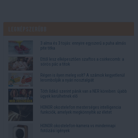
Legnépszerűbb
3 alma és 3 tojás: ennyire egyszerű a puha almás
pite titka
Ettől lesz elképesztően szaftos a csirkecomb: a
sörös pác a titok
Régen is ilyen meleg volt? A számok kegyetlenül
lerombolják a nyári nosztalgiát
Tóth Ildikó szerint pánik van a NER köreiben: újabb
ügyek kerülhetnek elő
HONOR okostelefon mesterséges intelligencia
funkciók, amelyek megkönnyítik az életet
HONOR okostelefon-kamera vs mindennapi
fotózási igények