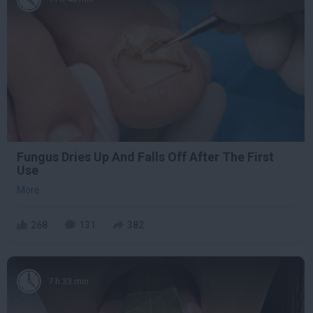
Fungus Dries Up And Falls Off After The First
Use
More
268
131
382
7 h 33 min