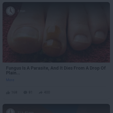
2 min
Fungus Is A Parasite, And It Dies From A Drop Of
Plain...
More
168
81
400
11 h 40 min