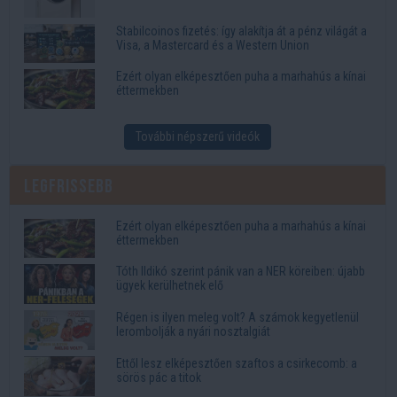
Stabilcoinos fizetés: így alakítja át a pénz világát a
Visa, a Mastercard és a Western Union
Ezért olyan elképesztően puha a marhahús a kínai
éttermekben
További népszerű videók
Legfrissebb
Ezért olyan elképesztően puha a marhahús a kínai
éttermekben
Tóth Ildikó szerint pánik van a NER köreiben: újabb
ügyek kerülhetnek elő
Régen is ilyen meleg volt? A számok kegyetlenül
lerombolják a nyári nosztalgiát
Ettől lesz elképesztően szaftos a csirkecomb: a
sörös pác a titok