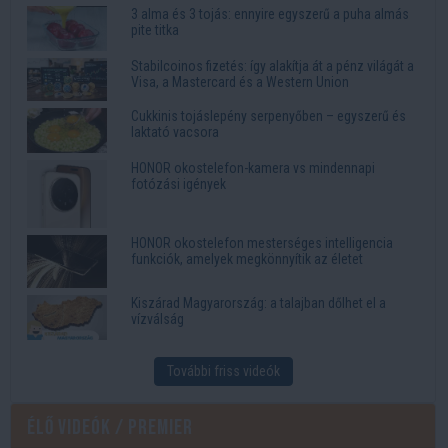
3 alma és 3 tojás: ennyire egyszerű a puha almás
pite titka
Stabilcoinos fizetés: így alakítja át a pénz világát a
Visa, a Mastercard és a Western Union
Cukkinis tojáslepény serpenyőben – egyszerű és
laktató vacsora
HONOR okostelefon-kamera vs mindennapi
fotózási igények
HONOR okostelefon mesterséges intelligencia
funkciók, amelyek megkönnyítik az életet
Kiszárad Magyarország: a talajban dőlhet el a
vízválság
További friss videók
Élő videók / Premier