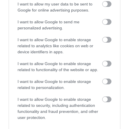
I want to allow my user data to be sent to
v=1056262802881013
Google for online advertising purposes.
A magyar nyelv az egyik legnehezebb nyelt a világon,
I want to allow Google to send me
nézzük miért! Néhány szempont, amelyek miatt a magyar
personalized advertising.
nyelvet nehéznek tartják más nyelvekhez képest:
I want to allow Google to enable storage
Nyelvtan
: A magyar nyelv nagyon gazdag ragokban és
related to analytics like cookies on web or
device identifiers in apps.
képzőkben, ami bonyolulttá teheti a nyelvtant. Például
az esetek (esetragok) száma, amely elérheti a 18-21-
I want to allow Google to enable storage
et, különösen nehézzé teszi a nyelvet azok számára,
related to functionality of the website or app.
akik nem szoktak hozzá ilyen szerkezethez.
I want to allow Google to enable storage
related to personalization.
Szórend
: A magyar nyelv szórendje viszonylag szabad,
ami azt jelenti, hogy a szavak sorrendje gyakran
I want to allow Google to enable storage
változhat a mondatban, attól függően, hogy mit
related to security, including authentication
szeretnénk hangsúlyozni. Ez szokatlan lehet olyan
functionality and fraud prevention, and other
user protection.
nyelvekhez képest, ahol a szórend merevebb.