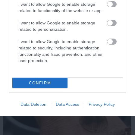
I want to allow Google to enable storage
related to functionality of the website or app.
Stop Eating These 3 Foods That Are Known to
I want to allow Google to enable storage
Cause Parasites
related to personalization.
More
I want to allow Google to enable storage
related to security, including authentication
235
43
277
functionality and fraud prevention, and other
user protection.
11 h 27 min
CONFIRM
Data Deletion
Data Access
Privacy Policy