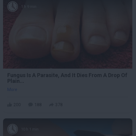
1 h 9 min
Fungus Is A Parasite, And It Dies From A Drop Of
Plain...
More
200
188
378
10 h 1 min