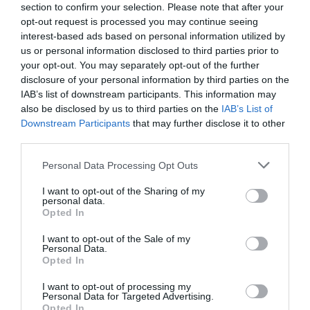
section to confirm your selection. Please note that after your
opt-out request is processed you may continue seeing
interest-based ads based on personal information utilized by
us or personal information disclosed to third parties prior to
your opt-out. You may separately opt-out of the further
disclosure of your personal information by third parties on the
IAB’s list of downstream participants. This information may
This Simple Trick Removes All Parasites From
also be disclosed by us to third parties on the
IAB’s List of
Your Body!
Downstream Participants
that may further disclose it to other
third parties.
More
Please note that this website/app uses one or more Google
Personal Data Processing Opt Outs
services and may gather and store information including but
296
125
135
not limited to your visit or usage behaviour. You may click to
I want to opt-out of the Sharing of my
personal data.
grant or deny consent to Google and its third-party tags to
Opted In
use your data for below specified purposes in below Google
7 h 28 min
consent section.
I want to opt-out of the Sale of my
Personal Data.
Opted In
I want to opt-out of processing my
Personal Data for Targeted Advertising.
Opted In