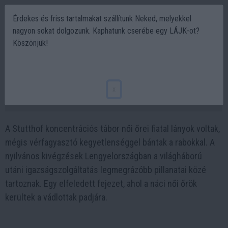
Érdekes és friss tartalmakat szállítunk Neked, melyekkel
nagyon sokat dolgozunk. Kaphatunk cserébe egy LÁJK-ot?
Köszönjük!
Brutálisan végeztek a náci női őrökkel a
stutthofi tábor után
x
2025-07-13 14:56
A Stutthof koncentrációs tábor női őrei fiatal lányok voltak,
mégis vérfagyasztó kegyetlenséggel bántak a rabokkal. A
nyilvános kivégzések Lengyelországban a világháború
utáni igazságszolgáltatás legmegrázóbb pillanatai közé
tartoznak. Egy elfeledett fejezet, ahol a náci női őrök
kerültek a vádlottak padjára.