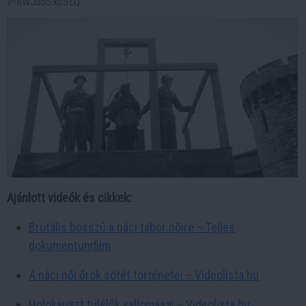
v=8WJuSSxcSLQ
Ajánlott videók és cikkek:
Brutális bosszú a náci tábor nőire – Teljes
dokumentumfilm
A náci női őrök sötét történetei – Videolista.hu
Holokauszt túlélők vallomásai – Videolista.hu