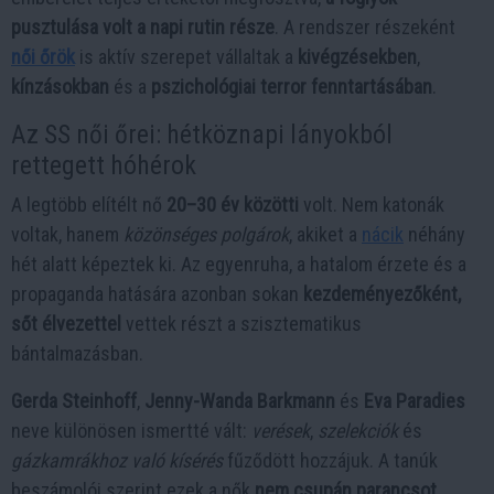
pusztulása volt a napi rutin része
. A rendszer részeként
női őrök
is aktív szerepet vállaltak a
kivégzésekben
,
kínzásokban
és a
pszichológiai terror fenntartásában
.
Az SS női őrei: hétköznapi lányokból
rettegett hóhérok
A legtöbb elítélt nő
20–30 év közötti
volt. Nem katonák
voltak, hanem
közönséges polgárok
, akiket a
nácik
néhány
hét alatt képeztek ki. Az egyenruha, a hatalom érzete és a
propaganda hatására azonban sokan
kezdeményezőként,
sőt élvezettel
vettek részt a szisztematikus
bántalmazásban.
Gerda Steinhoff
,
Jenny-Wanda Barkmann
és
Eva Paradies
neve különösen ismertté vált:
verések
,
szelekciók
és
gázkamrákhoz való kísérés
fűződött hozzájuk. A tanúk
beszámolói szerint ezek a nők
nem csupán parancsot