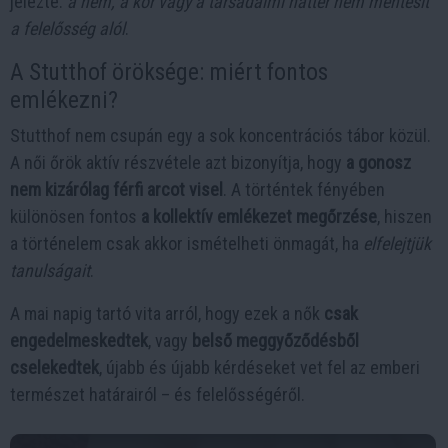
jelezte:
a nem, a kor vagy a társadalmi háttér nem mentesít
a felelősség alól
.
A Stutthof öröksége: miért fontos
emlékezni?
Stutthof nem csupán egy a sok koncentrációs tábor közül.
A női őrök aktív részvétele azt bizonyítja, hogy
a gonosz
nem kizárólag férfi arcot visel
. A történtek fényében
különösen fontos
a kollektív emlékezet megőrzése
, hiszen
a történelem csak akkor ismételheti önmagát, ha
elfelejtjük
tanulságait
.
A mai napig tartó vita arról, hogy ezek a nők
csak
engedelmeskedtek
, vagy
belső meggyőződésből
cselekedtek
, újabb és újabb kérdéseket vet fel az emberi
természet határairól – és felelősségéről.