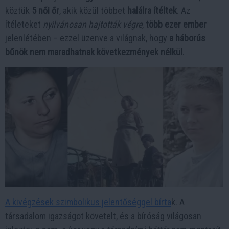
köztük
5 női őr
, akik közül többet
halálra ítéltek
. Az
ítéleteket
nyilvánosan hajtották végre
,
több ezer ember
jelenlétében – ezzel üzenve a világnak, hogy
a háborús
bűnök nem maradhatnak következmények nélkül
.
A kivégzések szimbolikus jelentőséggel bírta
k. A
társadalom igazságot követelt, és a bíróság világosan