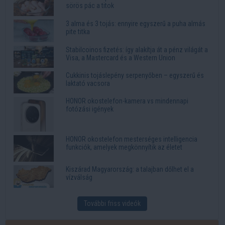
sörös pác a titok
3 alma és 3 tojás: ennyire egyszerű a puha almás
pite titka
Stabilcoinos fizetés: így alakítja át a pénz világát a
Visa, a Mastercard és a Western Union
Cukkinis tojáslepény serpenyőben – egyszerű és
laktató vacsora
HONOR okostelefon-kamera vs mindennapi
fotózási igények
HONOR okostelefon mesterséges intelligencia
funkciók, amelyek megkönnyítik az életet
Kiszárad Magyarország: a talajban dőlhet el a
vízválság
További friss videók