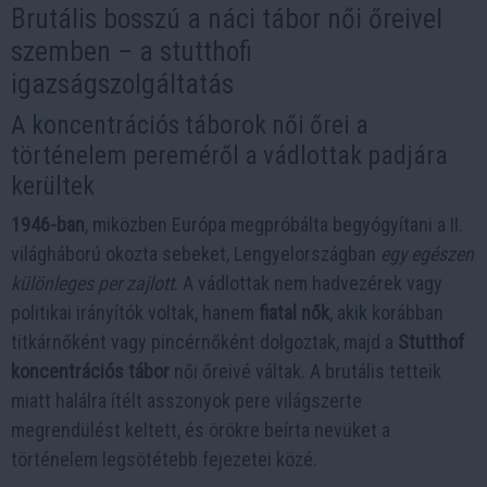
Brutális bosszú a náci tábor női őreivel
szemben – a stutthofi
igazságszolgáltatás
A koncentrációs táborok női őrei a
történelem pereméről a vádlottak padjára
kerültek
1946-ban
, miközben Európa megpróbálta begyógyítani a II.
világháború okozta sebeket, Lengyelországban
egy egészen
különleges per zajlott
. A vádlottak nem hadvezérek vagy
politikai irányítók voltak, hanem
fiatal nők
, akik korábban
titkárnőként vagy pincérnőként dolgoztak, majd a
Stutthof
koncentrációs tábor
női őreivé váltak. A brutális tetteik
miatt halálra ítélt asszonyok pere világszerte
megrendülést keltett, és örökre beírta nevüket a
történelem legsötétebb fejezetei közé.