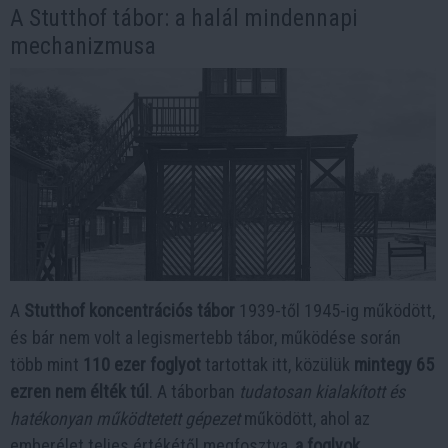
A Stutthof tábor: a halál mindennapi
mechanizmusa
A
Stutthof koncentrációs tábor
1939-től 1945-ig működött,
és bár nem volt a legismertebb tábor, működése során
több mint
110 ezer foglyot
tartottak itt, közülük
mintegy 65
ezren nem élték túl
. A táborban
tudatosan kialakított és
hatékonyan működtetett gépezet
működött, ahol az
emberélet teljes értékétől megfosztva,
a foglyok