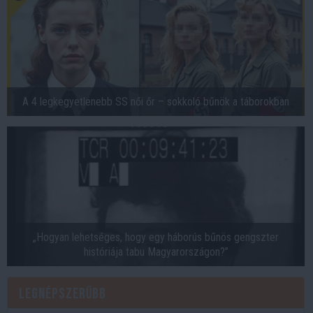
A 4 legkegyetlenebb SS női őr – sokkoló bűnök a táborokban
„Hogyan lehetséges, hogy egy háborús bűnös gengszter
históriája tabu Magyarországon?”
Legnépszerűbb