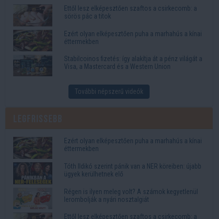
Ettől lesz elképesztően szaftos a csirkecomb: a
sörös pác a titok
Ezért olyan elképesztően puha a marhahús a kínai
éttermekben
Stabilcoinos fizetés: így alakítja át a pénz világát a
Visa, a Mastercard és a Western Union
További népszerű videók
Legfrissebb
Ezért olyan elképesztően puha a marhahús a kínai
éttermekben
Tóth Ildikó szerint pánik van a NER köreiben: újabb
ügyek kerülhetnek elő
Régen is ilyen meleg volt? A számok kegyetlenül
lerombolják a nyári nosztalgiát
Ettől lesz elképesztően szaftos a csirkecomb: a