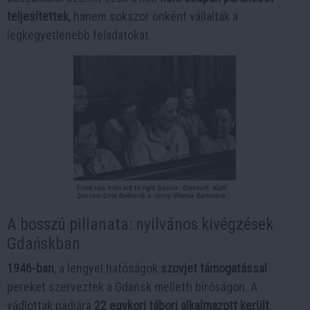
teljesítettek
, hanem sokszor önként vállalták a
legkegyetlenebb feladatokat.
A bosszú pillanata: nyilvános kivégzések
Gdańskban
1946-ban
, a lengyel hatóságok
szovjet támogatással
pereket szerveztek a Gdańsk melletti bíróságon. A
vádlottak padjára
22 egykori tábori alkalmazott került
,