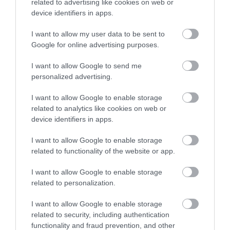
219
41
228
related to advertising like cookies on web or
device identifiers in apps.
I want to allow my user data to be sent to
1 h 40 min
Google for online advertising purposes.
I want to allow Google to send me
personalized advertising.
I want to allow Google to enable storage
related to analytics like cookies on web or
device identifiers in apps.
I want to allow Google to enable storage
related to functionality of the website or app.
One Teaspoon And All The Worms In The Body
Die Instantly
I want to allow Google to enable storage
More
related to personalization.
I want to allow Google to enable storage
273
134
196
related to security, including authentication
functionality and fraud prevention, and other