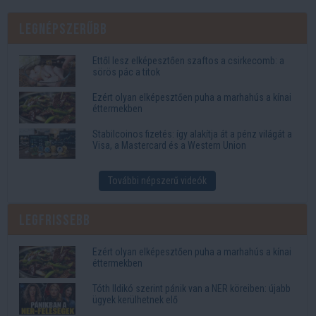
Legnépszerűbb
Ettől lesz elképesztően szaftos a csirkecomb: a
sörös pác a titok
Ezért olyan elképesztően puha a marhahús a kínai
éttermekben
Stabilcoinos fizetés: így alakítja át a pénz világát a
Visa, a Mastercard és a Western Union
További népszerű videók
Legfrissebb
Ezért olyan elképesztően puha a marhahús a kínai
éttermekben
Tóth Ildikó szerint pánik van a NER köreiben: újabb
ügyek kerülhetnek elő