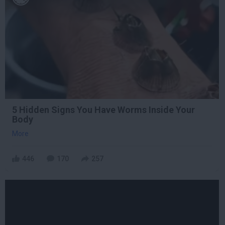
5 Hidden Signs You Have Worms Inside Your
Body
More
446
170
257