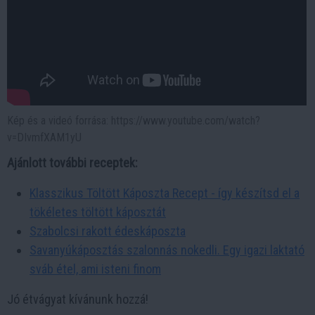
Kép és a videó forrása: https://www.youtube.com/watch?
v=DIvmfXAM1yU
Ajánlott további receptek:
Klasszikus Töltött Káposzta Recept - így készítsd el a
tökéletes töltött káposztát
Szabolcsi rakott édeskáposzta
Savanyúkáposztás szalonnás nokedli. Egy igazi laktató
sváb étel, ami isteni finom
Jó étvágyat kívánunk hozzá!