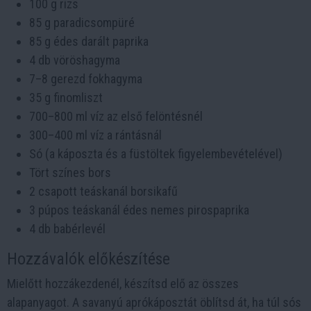
100 g rizs
85 g paradicsompüré
85 g édes darált paprika
4 db vöröshagyma
7–8 gerezd fokhagyma
35 g finomliszt
700–800 ml víz az első felöntésnél
300–400 ml víz a rántásnál
Só (a káposzta és a füstöltek figyelembevételével)
Tört színes bors
2 csapott teáskanál borsikafű
3 púpos teáskanál édes nemes pirospaprika
4 db babérlevél
Hozzávalók előkészítése
Mielőtt hozzákezdenél, készítsd elő az összes
alapanyagot. A savanyú aprókáposztát öblítsd át, ha túl sós