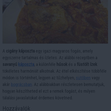
A
cigány káposzta
egy igazi magyaros fogás, amely
egyszerre tartalmas és ízletes. Az alábbi receptben a
savanyú
káposzta
, a különféle
húsok
és a
füstölt ízek
tökéletes harmóniát alkotnak. Az étel elkészítése többféle
módon is történhet, legyen az tűzhelyen,
sütőben
vagy
akár
bográcsban
. Az alábbiakban részletesen bemutatjuk,
hogyan készítheted el ezt a remek fogást, és milyen
tálalási javaslatokat érdemes követned.
Hozzávalók