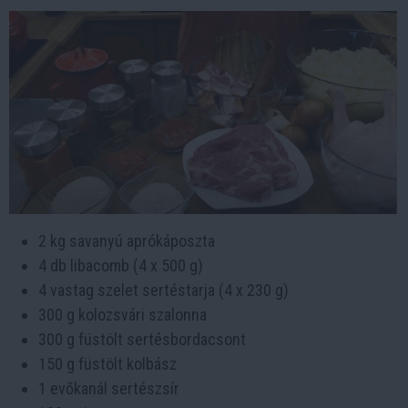
2 kg savanyú aprókáposzta
4 db libacomb (4 x 500 g)
4 vastag szelet sertéstarja (4 x 230 g)
300 g kolozsvári szalonna
300 g füstölt sertésbordacsont
150 g füstölt kolbász
1 evőkanál sertészsír