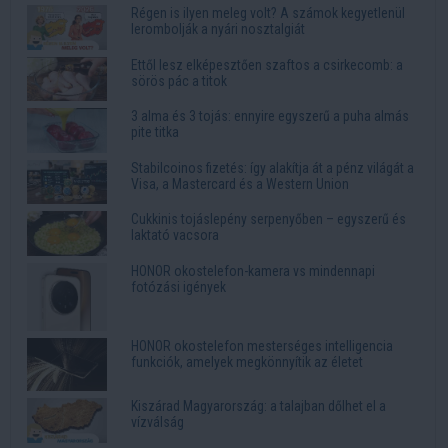
Régen is ilyen meleg volt? A számok kegyetlenül
lerombolják a nyári nosztalgiát
Ettől lesz elképesztően szaftos a csirkecomb: a
sörös pác a titok
3 alma és 3 tojás: ennyire egyszerű a puha almás
pite titka
Stabilcoinos fizetés: így alakítja át a pénz világát a
Visa, a Mastercard és a Western Union
Cukkinis tojáslepény serpenyőben – egyszerű és
laktató vacsora
HONOR okostelefon-kamera vs mindennapi
fotózási igények
HONOR okostelefon mesterséges intelligencia
funkciók, amelyek megkönnyítik az életet
Kiszárad Magyarország: a talajban dőlhet el a
vízválság