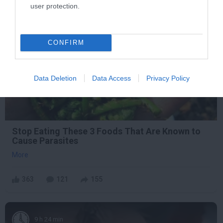
user protection.
7 h 57 min
CONFIRM
Data Deletion
Data Access
Privacy Policy
Stop Eating These 3 Foods That Are Known to
Cause Parasites
More
363
121
155
9 h 24 min