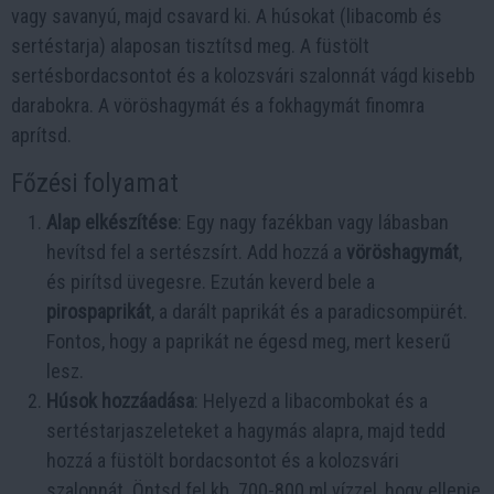
vagy savanyú, majd csavard ki. A húsokat (libacomb és
sertéstarja) alaposan tisztítsd meg. A füstölt
sertésbordacsontot és a kolozsvári szalonnát vágd kisebb
darabokra. A vöröshagymát és a fokhagymát finomra
aprítsd.
Főzési folyamat
Alap elkészítése
: Egy nagy fazékban vagy lábasban
hevítsd fel a sertészsírt. Add hozzá a
vöröshagymát
,
és pirítsd üvegesre. Ezután keverd bele a
pirospaprikát
, a darált paprikát és a paradicsompürét.
Fontos, hogy a paprikát ne égesd meg, mert keserű
lesz.
Húsok hozzáadása
: Helyezd a libacombokat és a
sertéstarjaszeleteket a hagymás alapra, majd tedd
hozzá a füstölt bordacsontot és a kolozsvári
szalonnát. Öntsd fel kb. 700-800 ml vízzel, hogy ellepje