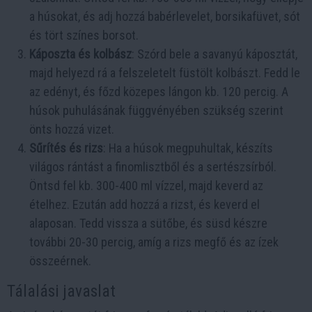
a húsokat, és adj hozzá babérlevelet, borsikafüvet, sót
és tört színes borsot.
Káposzta és kolbász
: Szórd bele a savanyú káposztát,
majd helyezd rá a felszeletelt füstölt kolbászt. Fedd le
az edényt, és főzd közepes lángon kb. 120 percig. A
húsok puhulásának függvényében szükség szerint
önts hozzá vizet.
Sűrítés és rizs
: Ha a húsok megpuhultak, készíts
világos rántást a finomlisztből és a sertészsírból.
Öntsd fel kb. 300-400 ml vízzel, majd keverd az
ételhez. Ezután add hozzá a rizst, és keverd el
alaposan. Tedd vissza a sütőbe, és süsd készre
további 20-30 percig, amíg a rizs megfő és az ízek
összeérnek.
Tálalási javaslat