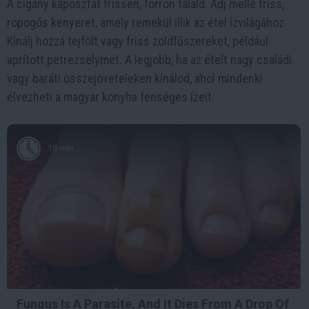
A cigány káposztát frissen, forrón tálald. Adj mellé friss,
ropogós kenyeret, amely remekül illik az étel ízvilágához.
Kínálj hozzá tejfölt vagy friss zöldfűszereket, például
aprított petrezselymet. A legjobb, ha az ételt nagy családi
vagy baráti összejöveteleken kínálod, ahol mindenki
élvezheti a magyar konyha fenséges ízeit.
16 min
Fungus Is A Parasite, And It Dies From A Drop Of