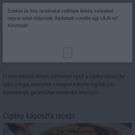
Érdekes és friss tartalmakat szállítunk Neked, melyekkel
nagyon sokat dolgozunk. Kaphatunk cserébe egy LÁJK-ot?
Köszönjük!
Cigány káposzta az ünnepi asztalra – Egy
igazi magyaros ízbomba!
x
2024-11-04 18:27
El sem hinnéd, milyen ízélményt nyújt a cigány káposzta!
Igazi ízorgia, amelyben a magyar konyha legjobb ízei
keverednek, garantáltan mindenkit lenyűgöz.
Cigány káposzta recept