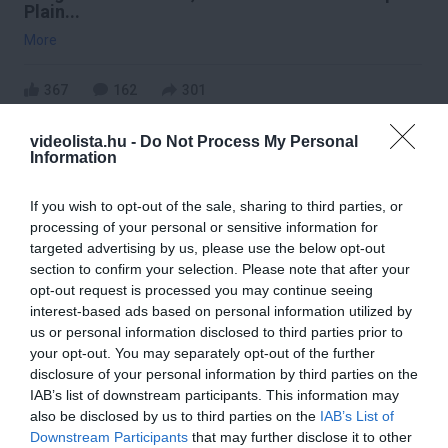
Plain...
More
367
162
301
videolista.hu -
Do Not Process My Personal
Information
8 h 1 min
If you wish to opt-out of the sale, sharing to third parties, or
processing of your personal or sensitive information for
targeted advertising by us, please use the below opt-out
section to confirm your selection. Please note that after your
opt-out request is processed you may continue seeing
interest-based ads based on personal information utilized by
us or personal information disclosed to third parties prior to
your opt-out. You may separately opt-out of the further
disclosure of your personal information by third parties on the
This Simple Trick Removes All Parasites From
IAB’s list of downstream participants. This information may
Your Body!
also be disclosed by us to third parties on the
IAB’s List of
Downstream Participants
that may further disclose it to other
More