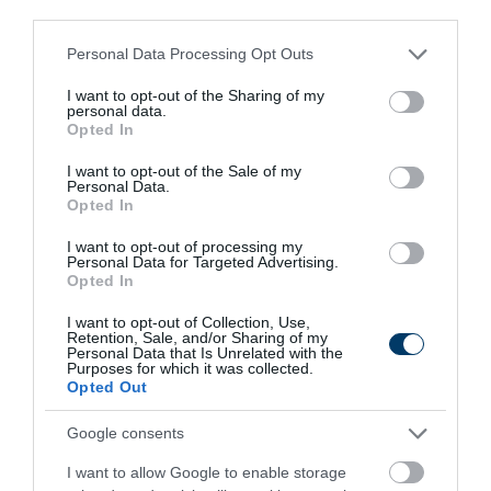
third parties.
Please note that this website/app uses one or more Google
351
85
178
Personal Data Processing Opt Outs
services and may gather and store information including but
not limited to your visit or usage behaviour. You may click to
I want to opt-out of the Sharing of my
personal data.
grant or deny consent to Google and its third-party tags to
Opted In
5 h 35 min
use your data for below specified purposes in below Google
consent section.
I want to opt-out of the Sale of my
Personal Data.
Opted In
I want to opt-out of processing my
Personal Data for Targeted Advertising.
Opted In
I want to opt-out of Collection, Use,
Retention, Sale, and/or Sharing of my
Personal Data that Is Unrelated with the
Purposes for which it was collected.
Fungus Dries Up And Falls Off After The First
Opted Out
Use
Google consents
More
I want to allow Google to enable storage