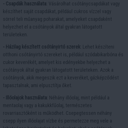
- Csapdák használata
: Vásárolhat csótánycsapdákat vagy
készíthet saját csapdákat, például cukros vízzel vagy
sörrel teli műanyag poharakat, amelyeket csapdaként
helyezhet el a csótányok által gyakran látogatott
területeken.
- Házilag készített csótányirtó szerek
: Lehet készíteni
otthoni csótányirtó szereket is, például szódabikarbóna és
cukor keverékét, amelyet kis edényekbe helyezhet a
csótányok által gyakran látogatott területeken. Azok a
csótányok, akik megeszik ezt a keveréket, gázképződést
tapasztalnak, ami elpusztítja őket.
- Illóolajok használata
: Néhány illóolaj, mint például a
mentaolaj vagy a kakukkfűolaj, természetes
rovarriasztóként is működhet. Csepegtessen néhány
csepp ilyen illóolajat vízbe és permetezze meg vele a