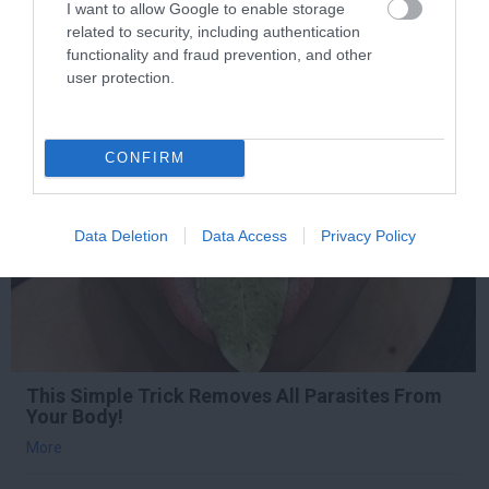
More
I want to allow Google to enable storage
related to security, including authentication
functionality and fraud prevention, and other
419
177
99
user protection.
5 h 14 min
CONFIRM
Data Deletion
Data Access
Privacy Policy
This Simple Trick Removes All Parasites From
Your Body!
More