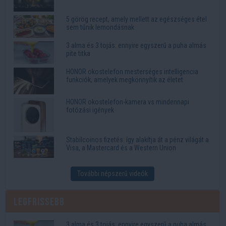
5 görög recept, amely mellett az egészséges étel
sem tűnik lemondásnak
3 alma és 3 tojás: ennyire egyszerű a puha almás
pite titka
HONOR okostelefon mesterséges intelligencia
funkciók, amelyek megkönnyítik az életet
HONOR okostelefon-kamera vs mindennapi
fotózási igények
Stabilcoinos fizetés: így alakítja át a pénz világát a
Visa, a Mastercard és a Western Union
További népszerű videók
Legfrissebb
3 alma és 3 tojás: ennyire egyszerű a puha almás