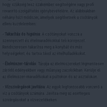
hogy szükség lesz szakember segítségére vagy profi
rovarirtó szolgáltatás igénybevételére. Az alábbiakban
néhány házi módszer, amelyek segíthetnek a csótányok
elleni küzdelemben:
- Takarítás és higiénia
: A csótányokat vonzza a
szennyezett és ételmaradékokkal teli környezet.
Rendszeresen takarítsa meg a konyhát és más
helyiségeket, és tartsa távol az ételhulladékokat.
- Élelmiszer-tárolás
: Tárolja az élelmiszereket légmentesen
záródó edényekben vagy műanyag zacskókban. Kerülje el
az élelmiszer-maradékokat a pultokon és az asztalokon.
- Vízszivárgások javítása
: Az egyik legfontosabb vonzerő a
víz a csótányok számára. Javítsa meg az esetleges
szivárgásokat a vízvezetékeken.