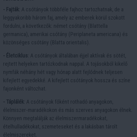
- Fajták
: A csótányok többféle fajhoz tartozhatnak, de a
leggyakoribb három faj, amely az emberek körül szokott
fordulni, a következők: német csótány (Blattella
germanica), amerikai csótány (Periplaneta americana) és
közönséges csótány (Blatta orientalis).
- Életciklus
: A csótányok általában éjjel aktívak és sötét,
rejtett helyeken tartózkodnak nappal. A tojásokból kikelő
nymfák néhány hét vagy hónap alatt fejlődnek teljesen
kifejlett egyedekké. A kifejlett csótányok hossza és színe
fajonként változhat.
- Táplálék
: A csótányok főként rothadó anyagokon,
élelmiszer-maradékokon és más szerves anyagokon élnek.
Könnyen megtalálják az élelmiszermaradékokat,
ételhulladékokat, szemeteseket és a lakásban tárolt
élelmiszereket.