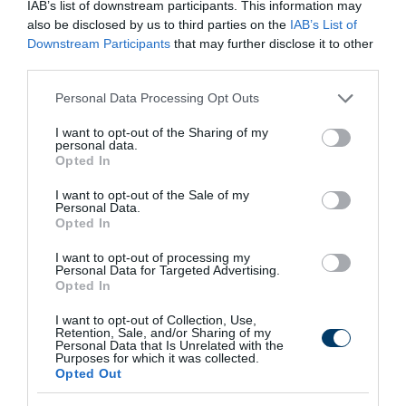
IAB’s list of downstream participants. This information may
also be disclosed by us to third parties on the
IAB’s List of
Fungus Is A Parasite, And It Dies From A Drop Of
Downstream Participants
that may further disclose it to other
Plain...
third parties.
More
Please note that this website/app uses one or more Google
Personal Data Processing Opt Outs
services and may gather and store information including but
320
89
87
not limited to your visit or usage behaviour. You may click to
I want to opt-out of the Sharing of my
personal data.
grant or deny consent to Google and its third-party tags to
Opted In
use your data for below specified purposes in below Google
consent section.
I want to opt-out of the Sale of my
6 h 36 min
Personal Data.
Opted In
I want to opt-out of processing my
Personal Data for Targeted Advertising.
Opted In
I want to opt-out of Collection, Use,
Retention, Sale, and/or Sharing of my
Personal Data that Is Unrelated with the
Purposes for which it was collected.
Opted Out