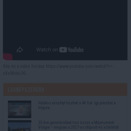
Kép és a videó forrása: https://www.youtube.com/watch?v=-
sXx98obL90
Legnépszerűbb
Halálos veszélyt hozhat a 40 fok: így jelezhet a
hőguta
35 éve generációkat hoz össze a Művészetek
Völgye – megvan a 2027-es időpont és a bérletár