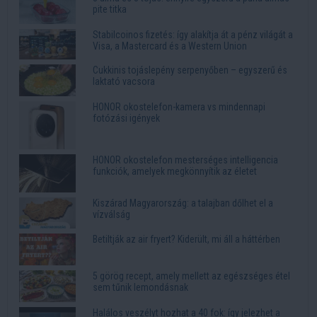
pite titka
Stabilcoinos fizetés: így alakítja át a pénz világát a
Visa, a Mastercard és a Western Union
Cukkinis tojáslepény serpenyőben – egyszerű és
laktató vacsora
HONOR okostelefon-kamera vs mindennapi
fotózási igények
HONOR okostelefon mesterséges intelligencia
funkciók, amelyek megkönnyítik az életet
Kiszárad Magyarország: a talajban dőlhet el a
vízválság
Betiltják az air fryert? Kiderült, mi áll a háttérben
5 görög recept, amely mellett az egészséges étel
sem tűnik lemondásnak
Halálos veszélyt hozhat a 40 fok: így jelezhet a