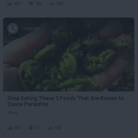
407
189
285
2 h 30 min
Stop Eating These 3 Foods That Are Known to
Cause Parasites
More
393
47
150