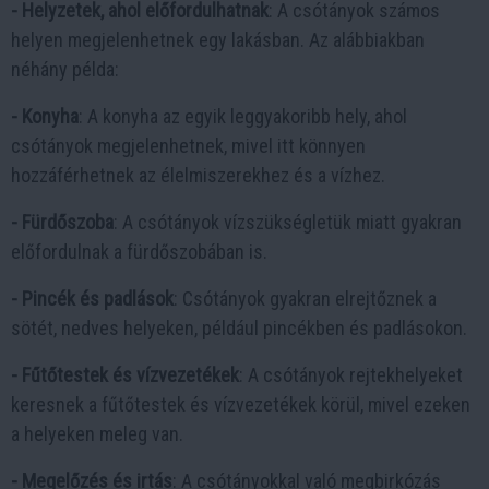
- Helyzetek, ahol előfordulhatnak
: A csótányok számos
helyen megjelenhetnek egy lakásban. Az alábbiakban
néhány példa:
- Konyha
: A konyha az egyik leggyakoribb hely, ahol
csótányok megjelenhetnek, mivel itt könnyen
hozzáférhetnek az élelmiszerekhez és a vízhez.
- Fürdőszoba
: A csótányok vízszükségletük miatt gyakran
előfordulnak a fürdőszobában is.
- Pincék és padlások
: Csótányok gyakran elrejtőznek a
sötét, nedves helyeken, például pincékben és padlásokon.
- Fűtőtestek és vízvezetékek
: A csótányok rejtekhelyeket
keresnek a fűtőtestek és vízvezetékek körül, mivel ezeken
a helyeken meleg van.
- Megelőzés és irtás
: A csótányokkal való megbirkózás