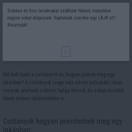
Érdekes és friss tartalmakat szállítunk Neked, melyekkel
nagyon sokat dolgozunk. Kaphatunk cserébe egy LÁJK-ot?
Köszönjük!
Csótány ellen házi módszerekkel,
csótányírtás, csótánycsapda
x
2023-09-18 17:35
Mit kell tudni a csótányról és hogyan jelenik meg egy
lakásban? A csótányok (vagy más néven poloskák) olyan
rovarok, amelyek számos fajtája létezik, és sokan közülük
élnek emberi lakóterekben is.
Csótányok hogyan jelenhetnek meg egy
lakásban: