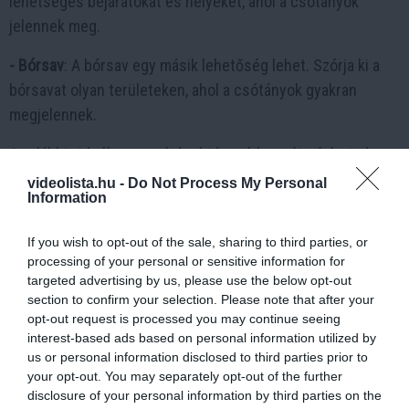
lehetséges bejáratokat és helyeket, ahol a csótányok
jelennek meg.
- Bórsav
: A bórsav egy másik lehetőség lehet. Szórja ki a
bórsavat olyan területeken, ahol a csótányok gyakran
megjelennek.
Az alábbi videóban a csótányírtás módszerét nézheted
meg:
videolista.hu -
Do Not Process My Personal
Information
If you wish to opt-out of the sale, sharing to third parties, or
3 h 50 min
processing of your personal or sensitive information for
targeted advertising by us, please use the below opt-out
section to confirm your selection. Please note that after your
opt-out request is processed you may continue seeing
interest-based ads based on personal information utilized by
us or personal information disclosed to third parties prior to
your opt-out. You may separately opt-out of the further
disclosure of your personal information by third parties on the