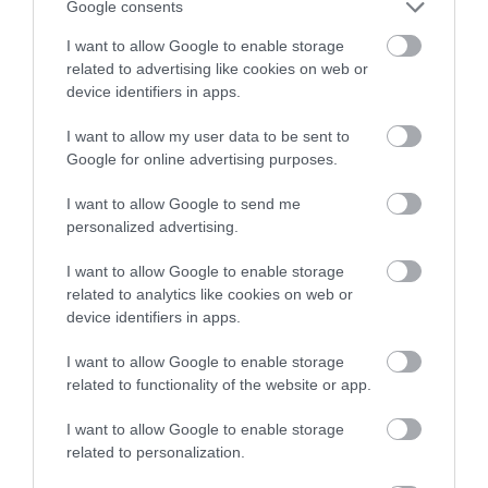
5 Hidden Signs You Have Worms Inside Your
Google consents
Body
I want to allow Google to enable storage
More
related to advertising like cookies on web or
device identifiers in apps.
380
123
365
I want to allow my user data to be sent to
Google for online advertising purposes.
11 h 20 min
I want to allow Google to send me
personalized advertising.
I want to allow Google to enable storage
related to analytics like cookies on web or
device identifiers in apps.
I want to allow Google to enable storage
related to functionality of the website or app.
I want to allow Google to enable storage
Fungus Dries Up And Falls Off After The First
related to personalization.
Use