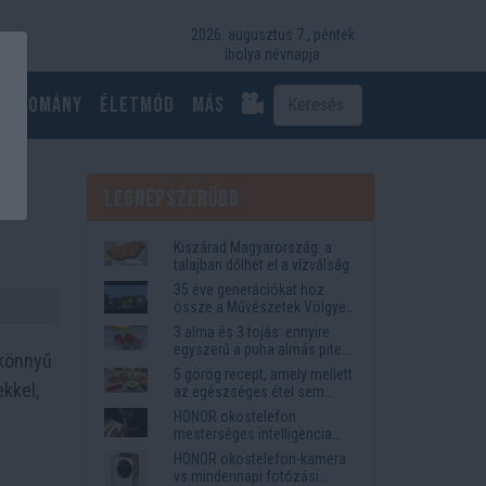
2026. augusztus 7., péntek
Ibolya névnapja
Tudomány
Életmód
más
Legnépszerűbb
Kiszárad Magyarország: a
talajban dőlhet el a vízválság
35 éve generációkat hoz
össze a Művészetek Völgye
– megvan a 2027-es időpont
3 alma és 3 tojás: ennyire
és a bérletár
egyszerű a puha almás pite
 könnyű
titka
5 görög recept, amely mellett
kkel,
az egészséges étel sem
tűnik lemondásnak
HONOR okostelefon
mesterséges intelligencia
funkciók, amelyek
HONOR okostelefon-kamera
megkönnyítik az életet
vs mindennapi fotózási