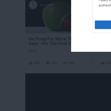
6 h 27 min
authenti
No Poop For More Than 2
Doct
Days - It's The First Sign Of
All 
More
More
390
141
290
33