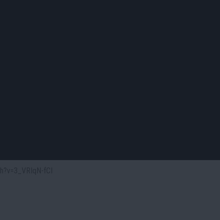
ch?v=3_VRIqN-fCI