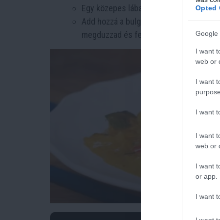
Egy közepes lábasban forralj fel 800 g v
Opted 
Add hozzá a bulgurt, keverd meg, majd f
Google 
megduzzad és felszívja a vizet.
I want t
web or d
I want t
purpose
I want 
I want t
web or d
I want t
or app.
I want t
I want t