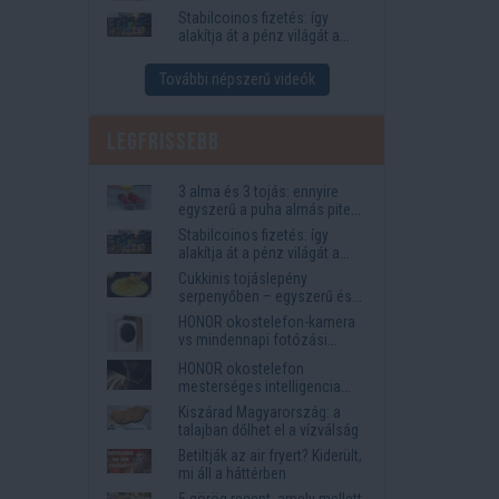
igények
Stabilcoinos fizetés: így
alakítja át a pénz világát a
Visa, a Mastercard és a
Western Union
További népszerű videók
Legfrissebb
3 alma és 3 tojás: ennyire
egyszerű a puha almás pite
titka
Stabilcoinos fizetés: így
alakítja át a pénz világát a
Visa, a Mastercard és a
Cukkinis tojáslepény
Western Union
serpenyőben – egyszerű és
laktató vacsora
HONOR okostelefon-kamera
vs mindennapi fotózási
igények
HONOR okostelefon
mesterséges intelligencia
funkciók, amelyek
Kiszárad Magyarország: a
megkönnyítik az életet
talajban dőlhet el a vízválság
Betiltják az air fryert? Kiderült,
mi áll a háttérben
5 görög recept, amely mellett