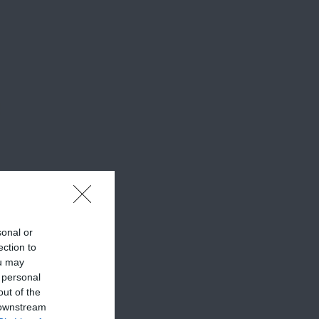
sonal or
ection to
ou may
 personal
out of the
 downstream