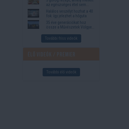
az egészséges étel sem
tűnik lemondásnak
Halálos veszélyt hozhat a 40
fok: így jelezhet a hőguta
35 éve generációkat hoz
össze a Művészetek Völgye
– megvan a 2027-es időpont
és a bérletár
További friss videók
Élő videók / Premier
További élő videók