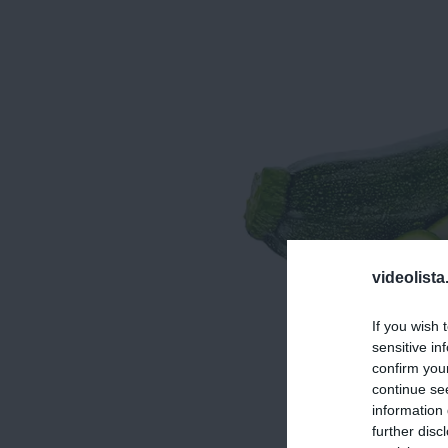
videolista
If you wish 
sensitive in
confirm you
continue se
information 
further disc