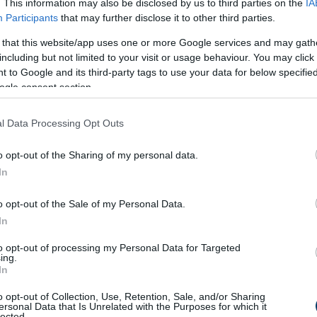
. This information may also be disclosed by us to third parties on the
IA
Participants
that may further disclose it to other third parties.
 that this website/app uses one or more Google services and may gath
including but not limited to your visit or usage behaviour. You may click 
 to Google and its third-party tags to use your data for below specifi
ts olajat.
ogle consent section.
vegesre.
l Data Processing Opt Outs
 és a fokhagymát. Pirítsd őket pár percig.
ikával, majd keverd össze.
o opt-out of the Sharing of my personal data.
rsozd ízlés szerint. Adj hozzá egy kevés szójaszószt.
In
özepes lángon, amíg a paradicsomok szétfőnek és a zöldségek
o opt-out of the Sale of my Personal Data.
-7 percig.
In
ízzel, és add a raguhoz, hogy besűrűsödjön.
to opt-out of processing my Personal Data for Targeted
ing.
y "tejszínt", és hagyd, hogy átmelegedjen az étel.
In
o opt-out of Collection, Use, Retention, Sale, and/or Sharing
ersonal Data that Is Unrelated with the Purposes for which it
lected.