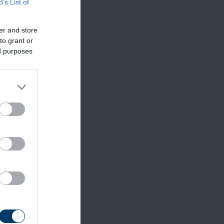
B’s List of
er and store
to grant or
ed purposes