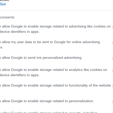
izet egy kevés olajjal és sóval.
Out
edd le és vedd le a tűzről. Hagyd állni 15-20 percig, amíg a bul
consents
o allow Google to enable storage related to advertising like cookies on
evice identifiers in apps.
o allow my user data to be sent to Google for online advertising
s.
to allow Google to send me personalized advertising.
o allow Google to enable storage related to analytics like cookies on
evice identifiers in apps.
o allow Google to enable storage related to functionality of the website
o allow Google to enable storage related to personalization.
o allow Google to enable storage related to security, including