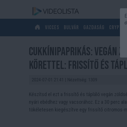
É
d
Vicces
Bulvár
Gazdaság
Crypto
Cukkínipaprikás: Vegán Z
Körettel: Frissítő és Tá
2024-07-01 21:41
| Nézettség: 1309
Készítsd el ezt a frissítő és tápláló vegán zöld
nyári ebédhez vagy vacsorához. Ez a 30 perc ala
tökéletesen kiegészítve egy frissítő citromos-