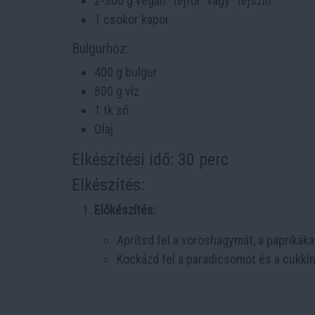
2-300 g vegán "tejföl" vagy "tejszín"
1 csokor kapor
Bulgurhoz:
400 g bulgur
800 g víz
1 tk só
Olaj
Elkészítési idő: 30 perc
Elkészítés:
Előkészítés:
Aprítsd fel a vöröshagymát, a paprikák
Kockázd fel a paradicsomot és a cukkín