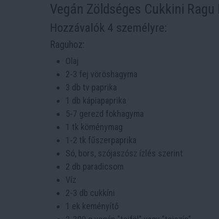
Vegán Zöldséges Cukkini Ragu 
Hozzávalók 4 személyre:
Raguhoz:
Olaj
2-3 fej vöröshagyma
3 db tv paprika
1 db kápiapaprika
5-7 gerezd fokhagyma
1 tk köménymag
1-2 tk fűszerpaprika
Só, bors, szójaszósz ízlés szerint
2 db paradicsom
Víz
2-3 db cukkíni
1 ek keményítő