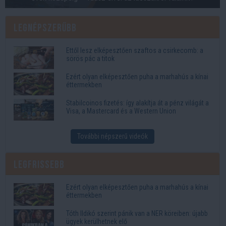
Legnépszerűbb
Ettől lesz elképesztően szaftos a csirkecomb: a
sörös pác a titok
Ezért olyan elképesztően puha a marhahús a kínai
éttermekben
Stabilcoinos fizetés: így alakítja át a pénz világát a
Visa, a Mastercard és a Western Union
További népszerű videók
Legfrissebb
Ezért olyan elképesztően puha a marhahús a kínai
éttermekben
Tóth Ildikó szerint pánik van a NER köreiben: újabb
ügyek kerülhetnek elő