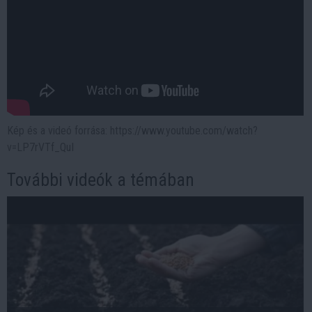
Kép és a videó forrása: https://www.youtube.com/watch?
v=LP7rVTf_QuI
További videók a témában