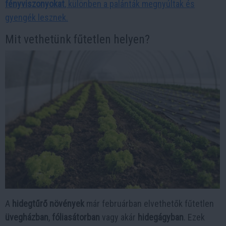
fényviszonyokat
, különben a palánták megnyúltak és
gyengék lesznek.
Mit vethetünk fűtetlen helyen?
A
hidegtűrő növények
már februárban elvethetők fűtetlen
üvegházban
,
fóliasátorban
vagy akár
hidegágyban
. Ezek