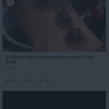
1 h 55 min
5 Hidden Signs You Have Worms Inside Your
Body
More
498
186
295