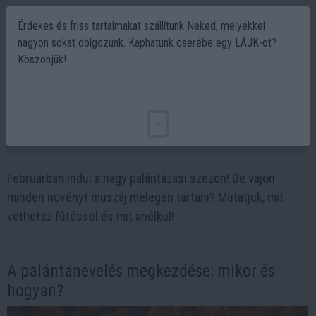
Érdekes és friss tartalmakat szállítunk Neked, melyekkel
nagyon sokat dolgozunk. Kaphatunk cserébe egy LÁJK-ot?
Köszönjük!
Februári vetés: 5 növény, amit fűtéssel vagy
anélkül nevelhetsz!
x
2025-02-17 15:50
Februárban indul a nagy palántázási szezon! De vajon
minden növényt muszáj melegen tartani? Mutatjuk, mit
vethetsz fűtéssel és mit anélkül!
A palántanevelés megkezdése: mikor és
hogyan?