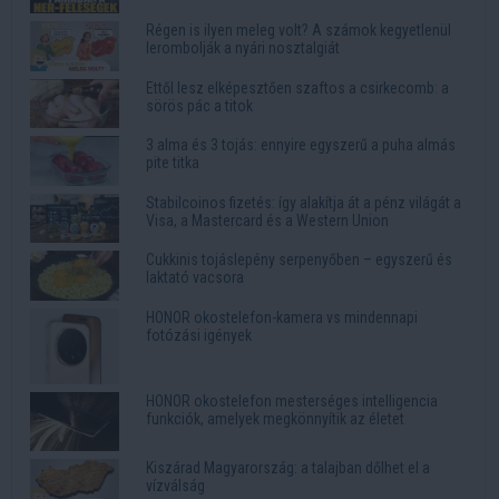
Régen is ilyen meleg volt? A számok kegyetlenül
lerombolják a nyári nosztalgiát
Ettől lesz elképesztően szaftos a csirkecomb: a
sörös pác a titok
3 alma és 3 tojás: ennyire egyszerű a puha almás
pite titka
Stabilcoinos fizetés: így alakítja át a pénz világát a
Visa, a Mastercard és a Western Union
Cukkinis tojáslepény serpenyőben – egyszerű és
laktató vacsora
HONOR okostelefon-kamera vs mindennapi
fotózási igények
HONOR okostelefon mesterséges intelligencia
funkciók, amelyek megkönnyítik az életet
Kiszárad Magyarország: a talajban dőlhet el a
vízválság