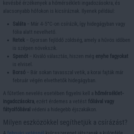
kevésbé érzékenyek a hőmérsékleti ingadozásokra, és
alacsonyabb hőfokon is kicsíráznak. Ilyenek például:
Saláta
– Már 4-5°C-on csírázik, így hidegágyban vagy
fólia alatt nevelhető.
Retek
– Gyorsan fejlődő zöldség, amely a hűvös időben
is szépen növekszik.
Spenót
– Kiváló választás, hiszen még
enyhe fagyokat
is elvisel.
Borsó
– Bár sokan tavasszal vetik, a korai fajták már
február végén elvethetők hidegágyban.
A fűtetlen nevelés esetében figyelni kell a
hőmérséklet-
ingadozásokra
, ezért érdemes a vetést
fóliával vagy
fátyolfóliával
védeni a hidegebb éjszakákon.
Milyen eszközökkel segíthetjük a csírázást?
A
februári vetésnél
kulcsszerepet játszanak a különféle