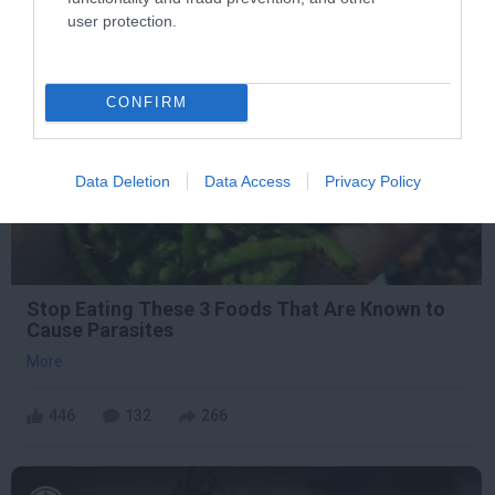
user protection.
10 h 31 min
CONFIRM
Data Deletion
Data Access
Privacy Policy
Stop Eating These 3 Foods That Are Known to
Cause Parasites
More
446
132
266