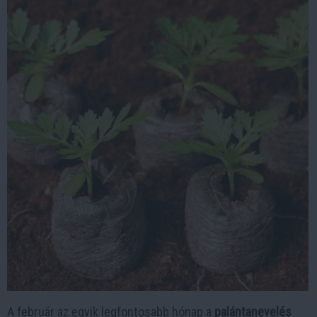
A február az egyik legfontosabb hónap a
palántanevelés