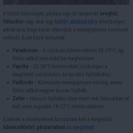
A fűtött helyiségek, például egy jól temperált
üvegház
,
fóliasátor
vagy akár egy
beltéri ablakpárkány
lehetőséget
adnak arra, hogy korán elkezdjük a melegigényes növények
vetését. Ezek közé tartoznak:
Paradicsom
– A csírázási hőmérséklete 20-25°C, így
fűtés nélkül nem indul be megfelelően.
Paprika
– 22-28°C hőmérséklet szükséges a
megfelelő csírázáshoz és kezdeti fejlődéshez.
Padlizsán
– Különösen melegigényes növény, amely
fűtés nélkül nagyon lassan fejlődik.
Zeller
– Hosszú fejlődési ideje miatt már februárban el
kell vetni, legalább 18-22°C hőmérsékleten.
Ezeknek a növényeknek biztosítani kell a megfelelő
hőmérsékletet
,
páratartalmat
és
megfelelő