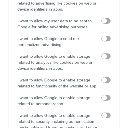
related to advertising like cookies on web or
499
145
164
device identifiers in apps.
I want to allow my user data to be sent to
Google for online advertising purposes.
2 h 16 min
I want to allow Google to send me
personalized advertising.
I want to allow Google to enable storage
related to analytics like cookies on web or
device identifiers in apps.
I want to allow Google to enable storage
related to functionality of the website or app.
One Teaspoon And All The Worms In The Body
Die Instantly
I want to allow Google to enable storage
related to personalization.
More
I want to allow Google to enable storage
383
48
296
related to security, including authentication
functionality and fraud prevention, and other