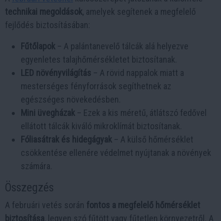
technikai megoldások
, amelyek segítenek a megfelelő
fejlődés biztosításában:
Fűtőlapok
– A palántanevelő tálcák alá helyezve
egyenletes talajhőmérsékletet biztosítanak.
LED növényvilágítás
– A rövid nappalok miatt a
mesterséges fényforrások segíthetnek az
egészséges növekedésben.
Mini üvegházak
– Ezek a kis méretű, átlátszó fedővel
ellátott tálcák kiváló mikroklímát biztosítanak.
Fóliasátrak és hidegágyak
– A külső hőmérséklet
csökkentése ellenére védelmet nyújtanak a növények
számára.
Összegzés
A februári vetés során
fontos a megfelelő hőmérséklet
biztosítása
, legyen szó fűtött vagy fűtetlen környezetről. A