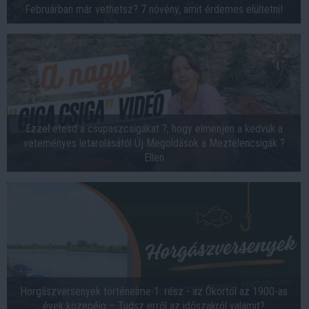
Februárban már vethetsz? 7 növény, amit érdemes elültetni!
Ezzel etesd a csupaszcsigákat ?, hogy elmenjen a kedvük a
veteményes letarolásától Új Megoldások a Meztelencsigák ?
Ellen
Horgászversenyek történelme 1. rész - az Ókortól az 1900-as
évek közepéig – Tudsz erről az időszakról valamit?