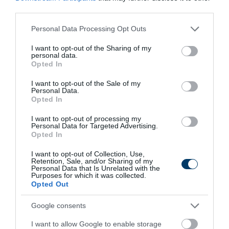
More
third parties.
Please note that this website/app uses one or more Google
Personal Data Processing Opt Outs
151
63
151
services and may gather and store information including but
not limited to your visit or usage behaviour. You may click to
I want to opt-out of the Sharing of my
personal data.
grant or deny consent to Google and its third-party tags to
Opted In
use your data for below specified purposes in below Google
6 h 38 min
consent section.
I want to opt-out of the Sale of my
Personal Data.
Opted In
I want to opt-out of processing my
Personal Data for Targeted Advertising.
Opted In
I want to opt-out of Collection, Use,
Retention, Sale, and/or Sharing of my
Personal Data that Is Unrelated with the
Purposes for which it was collected.
Opted Out
This Simple Trick Removes All Parasites From
Your Body!
Google consents
More
I want to allow Google to enable storage