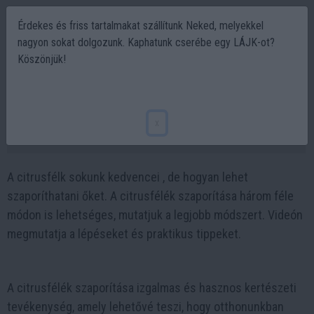
Érdekes és friss tartalmakat szállítunk Neked, melyekkel
nagyon sokat dolgozunk. Kaphatunk cserébe egy LÁJK-ot?
Köszönjük!
Hogyan szaporítsuk a citrusféléket?
Mutatjuk a legjobb módszert videón!
x
2023-08-26 16:31
A citrusfélk sokunk kedvencei , de hogyan lehet
szaporíthatani őket. A citrusfélék szaporítása három féle
módon is lehetséges, mutatjuk a legjobb módszert. Videón
megmutatja a lépéseket és praktikus tippeket.
A citrusfélék szaporítása izgalmas és hasznos kertészeti
tevékenység, amely lehetővé teszi, hogy otthonunkban