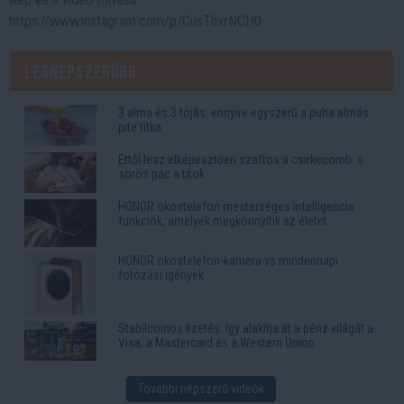
https://www.instagram.com/p/CusThxrNCH0
Legnépszerűbb
3 alma és 3 tojás: ennyire egyszerű a puha almás
pite titka
Ettől lesz elképesztően szaftos a csirkecomb: a
sörös pác a titok
HONOR okostelefon mesterséges intelligencia
funkciók, amelyek megkönnyítik az életet
HONOR okostelefon-kamera vs mindennapi
fotózási igények
Stabilcoinos fizetés: így alakítja át a pénz világát a
Visa, a Mastercard és a Western Union
További népszerű videók