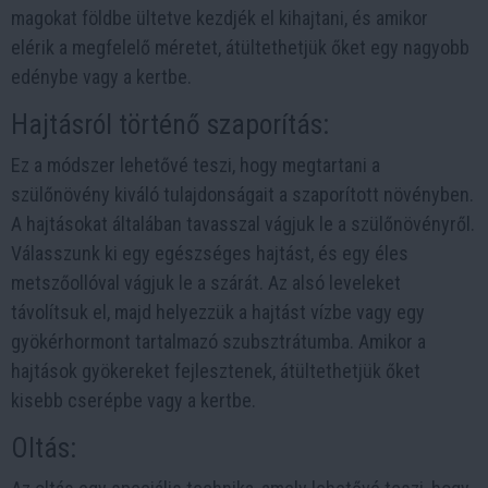
magokat földbe ültetve kezdjék el kihajtani, és amikor
elérik a megfelelő méretet, átültethetjük őket egy nagyobb
edénybe vagy a kertbe.
Hajtásról történő szaporítás:
Ez a módszer lehetővé teszi, hogy megtartani a
szülőnövény kiváló tulajdonságait a szaporított növényben.
A hajtásokat általában tavasszal vágjuk le a szülőnövényről.
Válasszunk ki egy egészséges hajtást, és egy éles
metszőollóval vágjuk le a szárát. Az alsó leveleket
távolítsuk el, majd helyezzük a hajtást vízbe vagy egy
gyökérhormont tartalmazó szubsztrátumba. Amikor a
hajtások gyökereket fejlesztenek, átültethetjük őket
kisebb cserépbe vagy a kertbe.
Oltás: