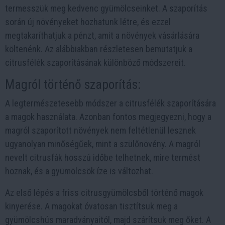
termesszük meg kedvenc gyümölcseinket. A szaporítás
során új növényeket hozhatunk létre, és ezzel
megtakaríthatjuk a pénzt, amit a növények vásárlására
költenénk. Az alábbiakban részletesen bemutatjuk a
citrusfélék szaporításának különböző módszereit.
Magról történő szaporítás:
A legtermészetesebb módszer a citrusfélék szaporítására
a magok használata. Azonban fontos megjegyezni, hogy a
magról szaporított növények nem feltétlenül lesznek
ugyanolyan minőségűek, mint a szülőnövény. A magról
nevelt citrusfák hosszú időbe telhetnek, mire termést
hoznak, és a gyümölcsök íze is változhat.
Az első lépés a friss citrusgyümölcsből történő magok
kinyerése. A magokat óvatosan tisztítsuk meg a
gyümölcshús maradványaitól, majd szárítsuk meg őket. A