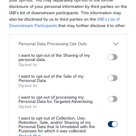
disclosure of your personal information by third parties on the
IAB’s list of downstream participants. This information may
also be disclosed by us to third parties on the
IAB’s List of
9 h 43 min
Downstream Participants
that may further disclose it to other
third parties.
Please note that this website/app uses one or more Google
Personal Data Processing Opt Outs
services and may gather and store information including but
not limited to your visit or usage behaviour. You may click to
I want to opt-out of the Sharing of my
personal data.
grant or deny consent to Google and its third-party tags to
Opted In
use your data for below specified purposes in below Google
consent section.
I want to opt-out of the Sale of my
Personal Data.
Opted In
Fungus Dries Up And Falls Off After The First
Use
I want to opt-out of processing my
Personal Data for Targeted Advertising.
More
Opted In
I want to opt-out of Collection, Use,
218
54
318
Retention, Sale, and/or Sharing of my
Personal Data that Is Unrelated with the
Purposes for which it was collected.
Opted Out