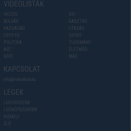
VIDEOLISTÁK
VICCES
DIY
BULVÁR
GASZTRO
GAZDASÁG
UTAZÁS
CRYPTO
SPORT
POLITIKA
TUDOMÁNY
ART
ÉLETMÓD
KERT
MÁS
KAPCSOLAT
info@videolista.hu
LEGEK
LEGFRISSEBB
LEGNÉPSZERŰBB
KIEMELT
ÉLŐ