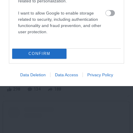
related to personalization.
I want to allow Google to enable storage
related to security, including authentication
functionality and fraud prevention, and other
user protection.
CONFIRM
One Teaspoon And All The Worms In The Body
Die Instantly
More
Data Deletion
Data Access
Privacy Policy
298
134
188