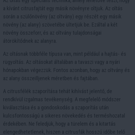
Az oltás egy speciális technika, amely lehetővé teszi, hogy
a kívánt citrusfajtát egy másik növényre oltjuk. Az oltás
során a szülőnövény (az oltvány) egy részét egy másik
növény (az alany) szövetébe ültetjük be. Ezáltal a két
növény összeforr, és az oltvány tulajdonságai
átörökítődnek az alanyra.
Az oltásnak többféle típusa van, mint például a hajtás- és
rügyoltás. Az oltásokat általában a tavaszi vagy a nyári
hónapokban végezzük. Fontos azonban, hogy az oltvány és
az alany összeilljenek méretben és fajtában.
A citrusfélék szaporítása tehát kihívást jelentő, de
rendkívül izgalmas tevékenység. A megfelelő módszer
kiválasztása és a gondoskodás a szaporítás után
kulcsfontosságú a sikeres növekedés és terméshozatal
érdekében. Ne feledjük, hogy a türelem és a kitartás
elengedhetetlenek, hiszen a citrusfák hosszú időbe telő