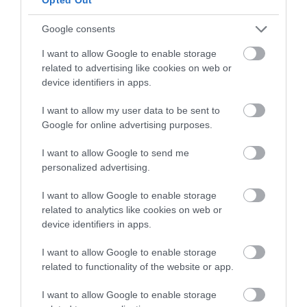
5 h 36 min
Google consents
I want to allow Google to enable storage
related to advertising like cookies on web or
device identifiers in apps.
I want to allow my user data to be sent to
Google for online advertising purposes.
I want to allow Google to send me
personalized advertising.
Stop Eating These 3 Foods That Are Known to
Cause Parasites
I want to allow Google to enable storage
More
related to analytics like cookies on web or
device identifiers in apps.
291
195
238
I want to allow Google to enable storage
related to functionality of the website or app.
4 h 56 min
I want to allow Google to enable storage