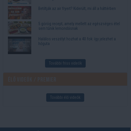
Betiltják az air fryert? Kiderült, mi áll a háttérben
5 görög recept, amely mellett az egészséges étel
sem tűnik lemondásnak
Halálos veszélyt hozhat a 40 fok: így jelezhet a
hőguta
További friss videók
Élő videók / Premier
További élő videók