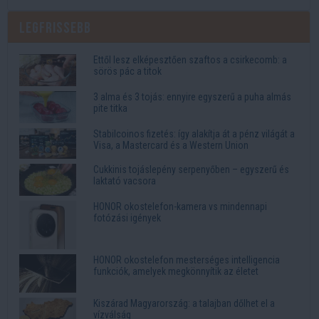
Legfrissebb
Ettől lesz elképesztően szaftos a csirkecomb: a
sörös pác a titok
3 alma és 3 tojás: ennyire egyszerű a puha almás
pite titka
Stabilcoinos fizetés: így alakítja át a pénz világát a
Visa, a Mastercard és a Western Union
Cukkinis tojáslepény serpenyőben – egyszerű és
laktató vacsora
HONOR okostelefon-kamera vs mindennapi
fotózási igények
HONOR okostelefon mesterséges intelligencia
funkciók, amelyek megkönnyítik az életet
Kiszárad Magyarország: a talajban dőlhet el a
vízválság