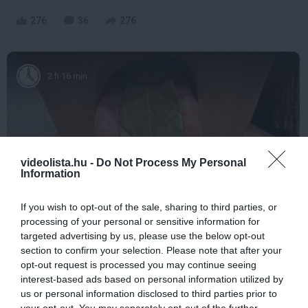
276
36
276
2 h 16 min
videolista.hu -
Do Not Process My Personal
Information
If you wish to opt-out of the sale, sharing to third parties, or
processing of your personal or sensitive information for
This Simple Trick Removes All Parasites From
targeted advertising by us, please use the below opt-out
Your Body!
section to confirm your selection. Please note that after your
More
opt-out request is processed you may continue seeing
interest-based ads based on personal information utilized by
us or personal information disclosed to third parties prior to
369
158
280
your opt-out. You may separately opt-out of the further