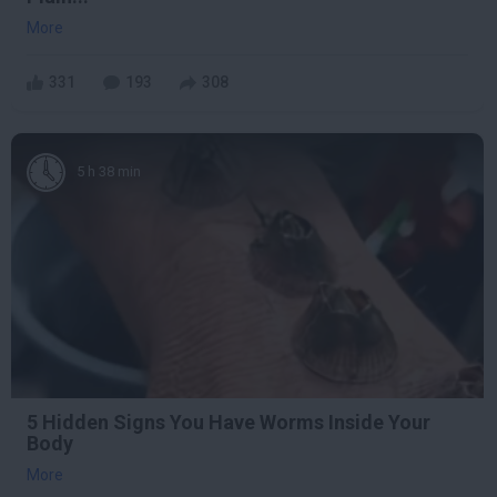
More
331
193
308
5 h 38 min
5 Hidden Signs You Have Worms Inside Your
Body
More