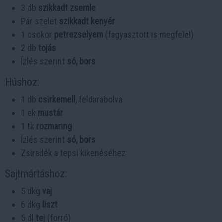
3 db
szikkadt zsemle
Pár szelet
szikkadt kenyér
1 csokor
petrezselyem
(fagyasztott is megfelel)
2 db
tojás
Ízlés szerint
só, bors
Húshoz:
1 db
csirkemell
, feldarabolva
1 ek
mustár
1 tk
rozmaring
Ízlés szerint
só, bors
Zsiradék a tepsi kikenéséhez
Sajtmártáshoz:
5 dkg
vaj
6 dkg
liszt
5 dl
tej
(forró)