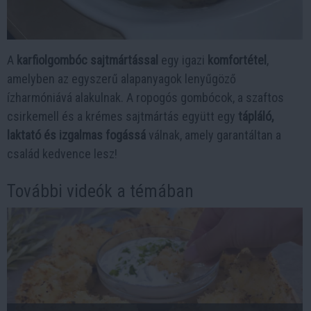
A
karfiolgombóc sajtmártással
egy igazi
komfortétel
,
amelyben az egyszerű alapanyagok lenyűgöző
ízharmóniává alakulnak. A ropogós gombócok, a szaftos
csirkemell és a krémes sajtmártás együtt egy
tápláló,
laktató és izgalmas fogássá
válnak, amely garantáltan a
család kedvence lesz!
További videók a témában