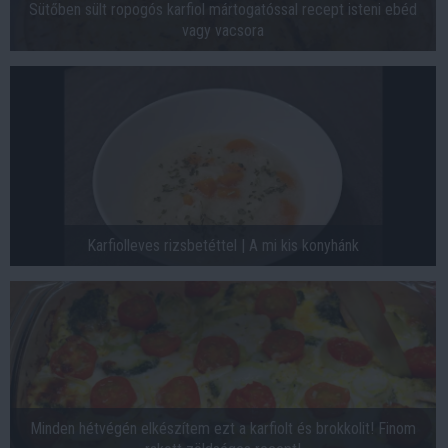
Sütőben sült ropogós karfiol mártogatóssal recept isteni ebéd
vagy vacsora
Karfiolleves rizsbetéttel | A mi kis konyhánk
Minden hétvégén elkészítem ezt a karfiolt és brokkolit! Finom