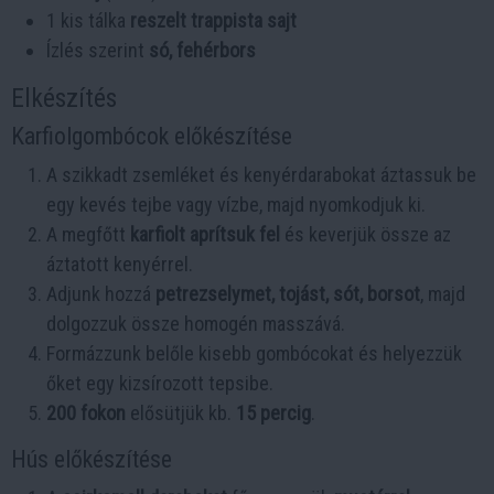
1 kis tálka
reszelt trappista sajt
Ízlés szerint
só, fehérbors
Elkészítés
Karfiolgombócok előkészítése
A szikkadt zsemléket és kenyérdarabokat áztassuk be
egy kevés tejbe vagy vízbe, majd nyomkodjuk ki.
A megfőtt
karfiolt aprítsuk fel
és keverjük össze az
áztatott kenyérrel.
Adjunk hozzá
petrezselymet, tojást, sót, borsot
, majd
dolgozzuk össze homogén masszává.
Formázzunk belőle kisebb gombócokat és helyezzük
őket egy kizsírozott tepsibe.
200 fokon
elősütjük kb.
15 percig
.
Hús előkészítése