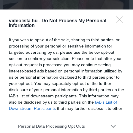
videolista.hu -
Do Not Process My Personal
Information
If you wish to opt-out of the sale, sharing to third parties, or
This Simple Trick Removes All Parasites From
processing of your personal or sensitive information for
Your Body!
targeted advertising by us, please use the below opt-out
More
section to confirm your selection. Please note that after your
opt-out request is processed you may continue seeing
492
128
319
interest-based ads based on personal information utilized by
us or personal information disclosed to third parties prior to
your opt-out. You may separately opt-out of the further
disclosure of your personal information by third parties on the
1 h 7 min
IAB’s list of downstream participants. This information may
also be disclosed by us to third parties on the
IAB’s List of
Downstream Participants
that may further disclose it to other
third parties.
Please note that this website/app uses one or more Google
Personal Data Processing Opt Outs
services and may gather and store information including but