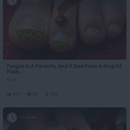
10 h 55 min
Fungus Is A Parasite, And It Dies From A Drop Of
Plain...
More
407
82
332
9 h 43 min