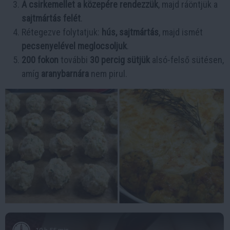
A csirkemellet a közepére rendezzük
, majd ráöntjük a
sajtmártás felét
.
Rétegezve folytatjuk:
hús, sajtmártás
, majd ismét
pecsenyelével meglocsoljuk
.
200 fokon
további
30 percig sütjük
alsó-felső sütésen,
amíg
aranybarnára
nem pirul.