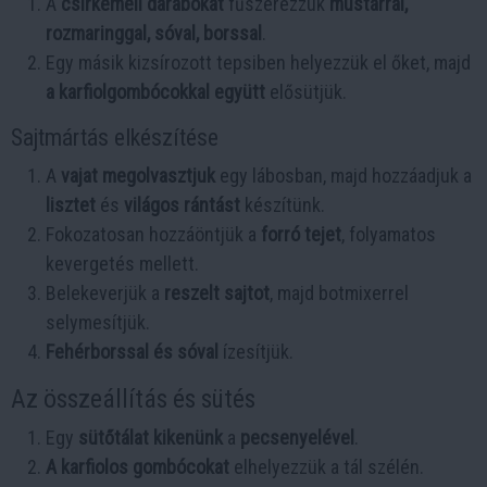
A
csirkemell darabokat
fűszerezzük
mustárral,
rozmaringgal, sóval, borssal
.
Egy másik kizsírozott tepsiben helyezzük el őket, majd
a karfiolgombócokkal együtt
elősütjük.
Sajtmártás elkészítése
A
vajat megolvasztjuk
egy lábosban, majd hozzáadjuk a
lisztet
és
világos rántást
készítünk.
Fokozatosan hozzáöntjük a
forró tejet
, folyamatos
kevergetés mellett.
Belekeverjük a
reszelt sajtot
, majd botmixerrel
selymesítjük.
Fehérborssal és sóval
ízesítjük.
Az összeállítás és sütés
Egy
sütőtálat kikenünk
a
pecsenyelével
.
A karfiolos gombócokat
elhelyezzük a tál szélén.