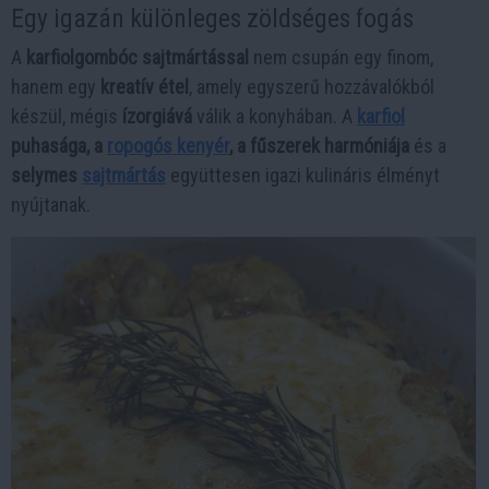
Egy igazán különleges zöldséges fogás
A
karfiolgombóc sajtmártással
nem csupán egy finom,
hanem egy
kreatív étel
, amely egyszerű hozzávalókból
készül, mégis
ízorgiává
válik a konyhában. A
karfiol
puhasága, a
ropogós kenyér
, a fűszerek harmóniája
és a
selymes
sajtmártás
együttesen igazi kulináris élményt
nyújtanak.