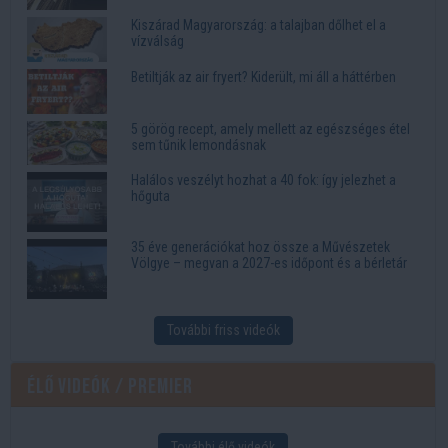
Kiszárad Magyarország: a talajban dőlhet el a
vízválság
Betiltják az air fryert? Kiderült, mi áll a háttérben
5 görög recept, amely mellett az egészséges étel
sem tűnik lemondásnak
Halálos veszélyt hozhat a 40 fok: így jelezhet a
hőguta
35 éve generációkat hoz össze a Művészetek
Völgye – megvan a 2027-es időpont és a bérletár
További friss videók
Élő videók / Premier
További élő videók