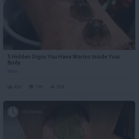
5 Hidden Signs You Have Worms Inside Your
Body
More
426
199
224
10 h 50 min