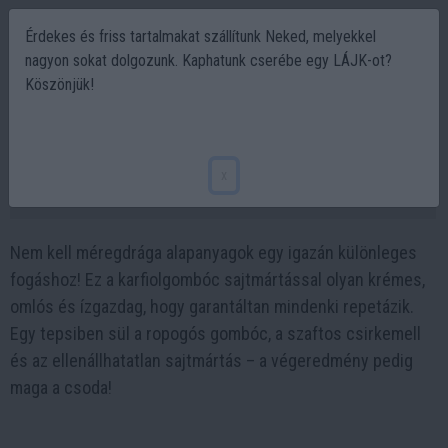
Érdekes és friss tartalmakat szállítunk Neked, melyekkel
nagyon sokat dolgozunk. Kaphatunk cserébe egy LÁJK-ot?
Köszönjük!
Karfiolgombóc sajtmártással: 3 lépés, és
mennyei fogás születik!
x
2025-03-07 09:10
Nem kell méregdrága alapanyagok egy igazán különleges
fogáshoz! Ez a karfiolgombóc sajtmártással olyan krémes,
omlós és ízgazdag, hogy garantáltan mindenki repetázik.
Egy tepsiben sül a ropogós gombóc, a szaftos csirkemell
és az ellenállhatatlan sajtmártás – a végeredmény pedig
maga a csoda!