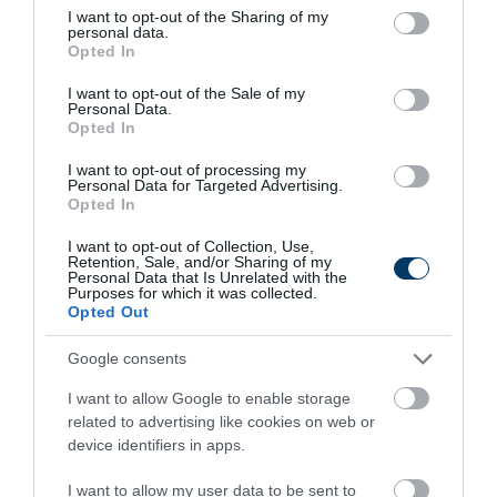
not limited to your visit or usage behaviour. You may click to
I want to opt-out of the Sharing of my
personal data.
grant or deny consent to Google and its third-party tags to
Opted In
use your data for below specified purposes in below Google
consent section.
I want to opt-out of the Sale of my
Fungus Dries Up And Falls Off After The First
Personal Data.
Use
Opted In
More
I want to opt-out of processing my
Personal Data for Targeted Advertising.
Opted In
371
80
376
I want to opt-out of Collection, Use,
Retention, Sale, and/or Sharing of my
Personal Data that Is Unrelated with the
Purposes for which it was collected.
2 h 26 min
Opted Out
Google consents
I want to allow Google to enable storage
related to advertising like cookies on web or
device identifiers in apps.
I want to allow my user data to be sent to