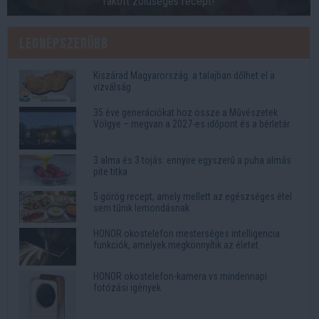
rakott zöldséges recept!
Legnépszerűbb
Kiszárad Magyarország: a talajban dőlhet el a
vízválság
35 éve generációkat hoz össze a Művészetek
Völgye – megvan a 2027-es időpont és a bérletár
3 alma és 3 tojás: ennyire egyszerű a puha almás
pite titka
5 görög recept, amely mellett az egészséges étel
sem tűnik lemondásnak
HONOR okostelefon mesterséges intelligencia
funkciók, amelyek megkönnyítik az életet
HONOR okostelefon-kamera vs mindennapi
fotózási igények