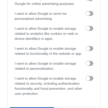
Google for online advertising purposes.
Stop Eating These 3 Foods That Are Known to
I want to allow Google to send me
Cause Parasites
personalized advertising.
More
I want to allow Google to enable storage
related to analytics like cookies on web or
421
153
262
device identifiers in apps.
I want to allow Google to enable storage
related to functionality of the website or app.
4 h 46 min
I want to allow Google to enable storage
related to personalization.
I want to allow Google to enable storage
related to security, including authentication
functionality and fraud prevention, and other
user protection.