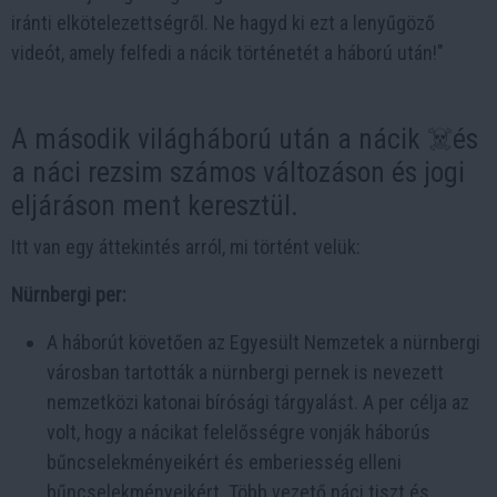
iránti elkötelezettségről. Ne hagyd ki ezt a lenyűgöző
videót, amely felfedi a nácik történetét a háború után!"
A második világháború után a nácik ☠️és
a náci rezsim számos változáson és jogi
eljáráson ment keresztül.
Itt van egy áttekintés arról, mi történt velük:
Nürnbergi per:
A háborút követően az Egyesült Nemzetek a nürnbergi
városban tartották a nürnbergi pernek is nevezett
nemzetközi katonai bírósági tárgyalást. A per célja az
volt, hogy a nácikat felelősségre vonják háborús
bűncselekményeikért és emberiesség elleni
bűncselekményeikért. Több vezető náci tiszt és