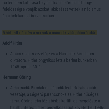
történelem kutatása folyamatosan előrehalad, hogy
felelősségre vonják azokat, akik részt vettek a nácizmus
és a holokauszt borzalmaiban.
5 hírhedt náci és a sorsuk a második világháború után:
Adolf Hitler:
A náci rezsim vezetője és a Harmadik Birodalom
diktátora. Hitler öngyilkos lett a berlini bunkerben
1945. április 30-án.
Hermann Göring
:
A Harmadik Birodalom második legbefolyásosabb
vezetője, a Légierő parancsnoka és Hitler hűséges
társa. Göring letartóztatásba került, de megelőzte a
halálbüntetést, mert öngyilkosságot követett el 1946-