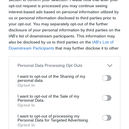
Az auschwitzi koncentrációs tábor parancsnoka. Höss
opt-out request is processed you may continue seeing
interest-based ads based on personal information utilized by
letartóztatásba került és 1947-ben kivégezték lengyel
us or personal information disclosed to third parties prior to
hatóságok által.
your opt-out. You may separately opt-out of the further
disclosure of your personal information by third parties on the
Franz Stangl:
IAB’s list of downstream participants. This information may
also be disclosed by us to third parties on the
IAB’s List of
Az auschwitzi és a treblinkai koncentrációs tábor
Downstream Participants
that may further disclose it to other
parancsnoka. Stanglt 1967-ben fogták el, majd 1971-
third parties.
ben életfogytiglani börtönbüntetésre ítélték. 1971-
Please note that this website/app uses one or more Google
Personal Data Processing Opt Outs
ben börtönben halt meg természetes halált.
services and may gather and store information including but
not limited to your visit or usage behaviour. You may click to
I want to opt-out of the Sharing of my
Fontos megjegyezni, hogy ez csak néhány példa a több
personal data.
grant or deny consent to Google and its third-party tags to
Opted In
száz vagy ezer náci tiszt és hivatalnok közül, akiket a
use your data for below specified purposes in below Google
consent section.
háború után üldöztek és felelősségre vontak. Sokan
I want to opt-out of the Sale of my
Personal Data.
közülük elkerülték a büntetést vagy meghaltak mielőtt
Opted In
bíróság elé kerülhettek volna.
I want to opt-out of processing my
Personal Data for Targeted Advertising.
Opted In
Ide kattintva további érdekes videókat nézhetsz meg!