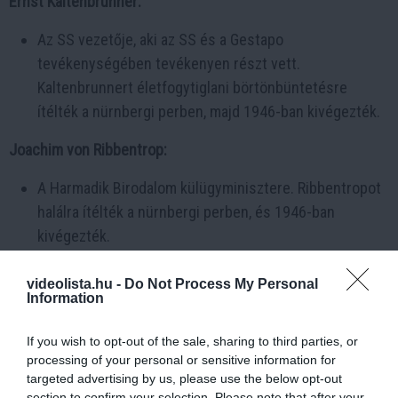
Ernst Kaltenbrunner:
Az SS vezetője, aki az SS és a Gestapo
tevékenységében tevékenyen részt vett.
Kaltenbrunnert életfogytiglani börtönbüntetésre
ítélték a nürnbergi perben, majd 1946-ban kivégezték.
Joachim von Ribbentrop:
A Harmadik Birodalom külügyminisztere. Ribbentropot
halálra ítélték a nürnbergi perben, és 1946-ban
kivégezték.
Baldur von Schirach:
videolista.hu -
Do Not Process My Personal
Information
A Hitlerjugend vezetője. Schirach életfogytiglanra
ítélték a nürnbergi perben, majd 1966-ban szabadult.
If you wish to opt-out of the sale, sharing to third parties, or
processing of your personal or sensitive information for
Rudolf Höss:
targeted advertising by us, please use the below opt-out
section to confirm your selection. Please note that after your