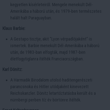
kegyetlen kísérleteiről. Mengele menekült Dél-
Amerikába a háború után, és 1979-ben természetes
halált halt Paraguayban.
Klaus Barbie:
A Gestapo tisztje, akit "Lyon vérpadlójaként" is
ismertek. Barbie menekült Dél-Amerikába a háború
után, de 1983-ban elfogták, majd 1987-ben
életfogytiglanra ítélték Franciaországban.
Karl Dönitz:
A Harmadik Birodalom utolsó haditengerészeti
parancsnoka és Hitler utódjaként kinevezett
Reichskanzler. Dönitz letartóztatásba került és a
nürnbergi perben tíz év börtönre ítélték.