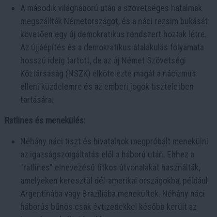
A második világháború után a szövetséges hatalmak
megszállták Németországot, és a náci rezsim bukását
követően egy új demokratikus rendszert hoztak létre.
Az újjáépítés és a demokratikus átalakulás folyamata
hosszú ideig tartott, de az új Német Szövetségi
Köztársaság (NSZK) elkötelezte magát a nácizmus
elleni küzdelemre és az emberi jogok tiszteletben
tartására.
Ratlines és menekülés:
Néhány náci tiszt és hivatalnok megpróbált menekülni
az igazságszolgáltatás elől a háború után. Ehhez a
"ratlines" elnevezésű titkos útvonalakat használták,
amelyeken keresztül dél-amerikai országokba, például
Argentínába vagy Brazíliába menekültek. Néhány náci
háborús bűnös csak évtizedekkel később került az