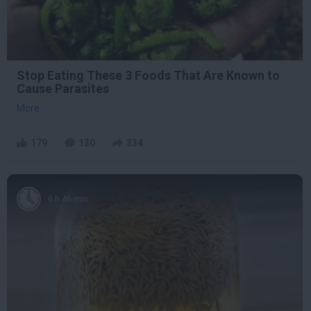
Stop Eating These 3 Foods That Are Known to
Cause Parasites
More
179
130
334
6 h 46 min