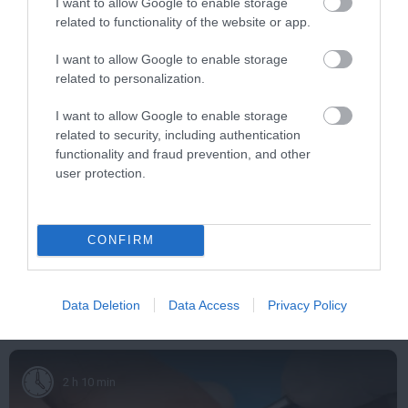
I want to allow Google to enable storage
7 h 30 min
related to functionality of the website or app.
I want to allow Google to enable storage
related to personalization.
I want to allow Google to enable storage
related to security, including authentication
functionality and fraud prevention, and other
user protection.
5 Hidden Signs You Have Worms Inside Your
Body
CONFIRM
More
Data Deletion
Data Access
Privacy Policy
260
190
139
2 h 10 min