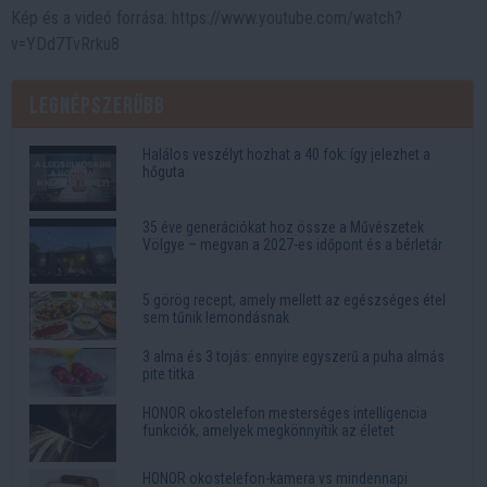
Kép és a videó forrása: https://www.youtube.com/watch?
v=YDd7TvRrku8
Legnépszerűbb
Halálos veszélyt hozhat a 40 fok: így jelezhet a
hőguta
35 éve generációkat hoz össze a Művészetek
Völgye – megvan a 2027-es időpont és a bérletár
5 görög recept, amely mellett az egészséges étel
sem tűnik lemondásnak
3 alma és 3 tojás: ennyire egyszerű a puha almás
pite titka
HONOR okostelefon mesterséges intelligencia
funkciók, amelyek megkönnyítik az életet
HONOR okostelefon-kamera vs mindennapi