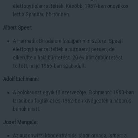
életfogytiglanra ítélték. Később, 1987-ben öngyilkos
lett a Spandau börtönben.
Albert Speer:
A Harmadik Birodalom hadiipari minisztere. Speert
életfogytiglanra ítélték a nürnbergi perben, de
elkerülte a halálbüntetést. 20 év börtönbüntetést
töltött, majd 1966-ban szabadult.
Adolf Eichmann:
A holokauszt egyik fő szervezője. Eichmannt 1960-ban
Izraelben fogták el és 1962-ben kivégezték a háborús
bűnök miatt.
Josef Mengele:
Az auschwitzi koncentrációs tábor orvosa, ismert a