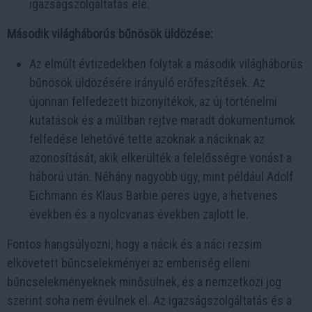
igazságszolgáltatás elé.
Második világháborús bűnösök üldözése:
Az elmúlt évtizedekben folytak a második világháborús
bűnösök üldözésére irányuló erőfeszítések. Az
újonnan felfedezett bizonyítékok, az új történelmi
kutatások és a múltban rejtve maradt dokumentumok
felfedése lehetővé tette azoknak a náciknak az
azonosítását, akik elkerülték a felelősségre vonást a
háború után. Néhány nagyobb ügy, mint például Adolf
Eichmann és Klaus Barbie peres ügye, a hetvenes
években és a nyolcvanas években zajlott le.
Fontos hangsúlyozni, hogy a nácik és a náci rezsim
elkövetett bűncselekményei az emberiség elleni
bűncselekményeknek minősülnek, és a nemzetközi jog
szerint soha nem évülnek el. Az igazságszolgáltatás és a