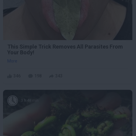
This Simple Trick Removes All Parasites From
Your Body!
More
346
198
343
3 h 48 min