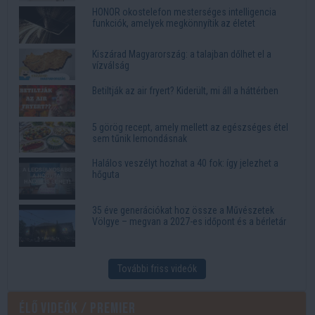
HONOR okostelefon mesterséges intelligencia
funkciók, amelyek megkönnyítik az életet
Kiszárad Magyarország: a talajban dőlhet el a
vízválság
Betiltják az air fryert? Kiderült, mi áll a háttérben
5 görög recept, amely mellett az egészséges étel
sem tűnik lemondásnak
Halálos veszélyt hozhat a 40 fok: így jelezhet a
hőguta
35 éve generációkat hoz össze a Művészetek
Völgye – megvan a 2027-es időpont és a bérletár
További friss videók
Élő videók / Premier