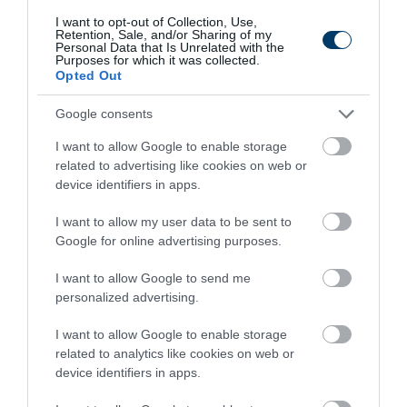
I want to opt-out of Collection, Use,
Retention, Sale, and/or Sharing of my
Personal Data that Is Unrelated with the
43 min
Purposes for which it was collected.
Opted Out
Google consents
I want to allow Google to enable storage
related to advertising like cookies on web or
device identifiers in apps.
I want to allow my user data to be sent to
Google for online advertising purposes.
Fungus Is A Parasite, And It Dies From A Drop Of
Plain...
I want to allow Google to send me
personalized advertising.
More
I want to allow Google to enable storage
275
150
169
related to analytics like cookies on web or
device identifiers in apps.