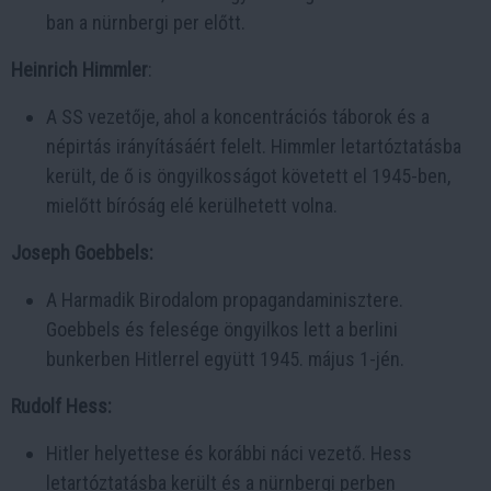
ban a nürnbergi per előtt.
Heinrich Himmler
:
A SS vezetője, ahol a koncentrációs táborok és a
népirtás irányításáért felelt. Himmler letartóztatásba
került, de ő is öngyilkosságot követett el 1945-ben,
mielőtt bíróság elé kerülhetett volna.
Joseph Goebbels:
A Harmadik Birodalom propagandaminisztere.
Goebbels és felesége öngyilkos lett a berlini
bunkerben Hitlerrel együtt 1945. május 1-jén.
Rudolf Hess:
Hitler helyettese és korábbi náci vezető. Hess
letartóztatásba került és a nürnbergi perben