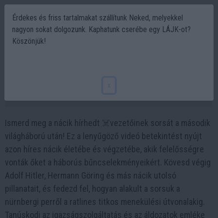
Érdekes és friss tartalmakat szállítunk Neked, melyekkel
nagyon sokat dolgozunk. Kaphatunk cserébe egy LÁJK-ot?
Köszönjük!
Mi lett a nácikkal a 2. világháború után?
☠️
x
2023-07-09 11:36
Ismerd meg a nácik hírhedt ☠️vezetőinek sorsát a második
világháború után! Ez a lenyűgöző videó betekintést nyújt
azon híres nácik életébe és végzetébe, akik felelősségre
vonták őket a háborús bűncselekményeikért. Kövesd végig
Adolf Hitler, Hermann Göring és más nácik utolsó
pillanatait, és fedezd fel, hogyan alakult a sorsuk a
nürnbergi perről a ratlines titkos menekülési útvonalakig.
Tanúskodj az igazságszolgáltatás és az áldozatok emléke