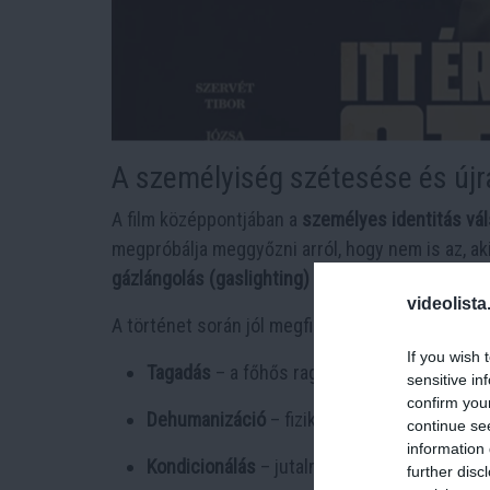
A személyiség szétesése és újr
A film középpontjában a
személyes identitás vá
megpróbálja meggyőzni arról, hogy nem is az, ak
gázlángolás (gaslighting)
egyik szélsőséges pél
videolista
A történet során jól megfigyelhető az identitás 
If you wish 
Tagadás
– a főhős ragaszkodik saját valós
sensitive in
confirm you
Dehumanizáció
– fizikai és pszichés eszköz
continue se
information 
Kondicionálás
– jutalmazás és büntetés vál
further disc