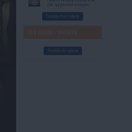
fok: így jelezhet a hőguta
További friss videók
Élő videók / Premier
További élő videók