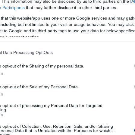
. This information may also be disclosed by us to third parties on the
IA
elvett szerep
Participants
that may further disclose it to other third parties.
 that this website/app uses one or more Google services and may gath
lfogadása
including but not limited to your visit or usage behaviour. You may click 
 to Google and its third-party tags to use your data for below specifi
ik meg: a film rámutat arra, hogy a
toxikus kapcsolatokban
is
ogle consent section.
a hétköznapokban
l Data Processing Opt Outs
o opt-out of the Sharing of my personal data.
In
o opt-out of the Sale of my Personal Data.
In
to opt-out of processing my Personal Data for Targeted
ing.
In
o opt-out of Collection, Use, Retention, Sale, and/or Sharing
ersonal Data that Is Unrelated with the Purposes for which it
lected.