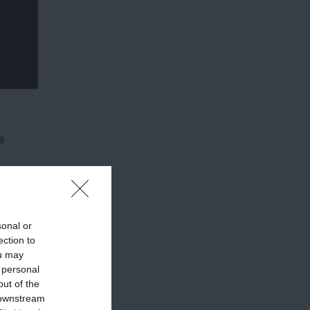
a
sonal or
ection to
ou may
 personal
out of the
 downstream