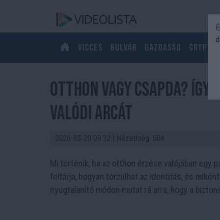
É
d
Vicces
Bulvár
Gazdaság
Crypto
Otthon vagy csapda? Így 
valódi arcát
2026-03-20 09:32
| Nézettség: 504
Mi történik, ha az otthon érzése valójában egy 
feltárja, hogyan torzulhat az identitás, és miké
nyugtalanító módon mutat rá arra, hogy a bizton