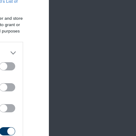
B’s List of
er and store
to grant or
ed purposes