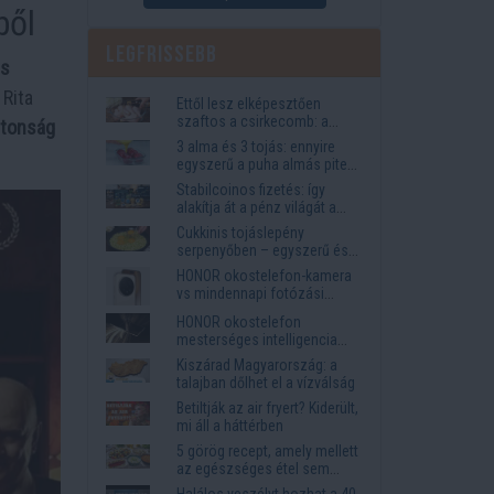
ből
Legfrissebb
és
 Rita
Ettől lesz elképesztően
szaftos a csirkecomb: a
ztonság
sörös pác a titok
3 alma és 3 tojás: ennyire
egyszerű a puha almás pite
titka
Stabilcoinos fizetés: így
alakítja át a pénz világát a
Visa, a Mastercard és a
Cukkinis tojáslepény
Western Union
serpenyőben – egyszerű és
laktató vacsora
HONOR okostelefon-kamera
vs mindennapi fotózási
igények
HONOR okostelefon
mesterséges intelligencia
funkciók, amelyek
Kiszárad Magyarország: a
megkönnyítik az életet
talajban dőlhet el a vízválság
Betiltják az air fryert? Kiderült,
mi áll a háttérben
5 görög recept, amely mellett
az egészséges étel sem
tűnik lemondásnak
Halálos veszélyt hozhat a 40