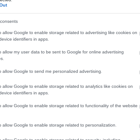
Out
consents
o allow Google to enable storage related to advertising like cookies on
evice identifiers in apps.
o allow my user data to be sent to Google for online advertising
s.
áció nem csak szélsőséges helyzetekben létezik
. A gázlángol
lenhetnek:
to allow Google to send me personalized advertising.
o allow Google to enable storage related to analytics like cookies on
evice identifiers in apps.
o allow Google to enable storage related to functionality of the website
o allow Google to enable storage related to personalization.
mély válik a biztonság forrásává
, ami erős
traumatikus kötődé
o allow Google to enable storage related to security, including