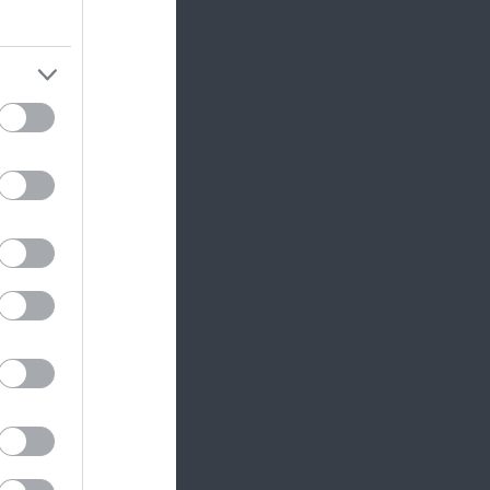
ás
st
hoz