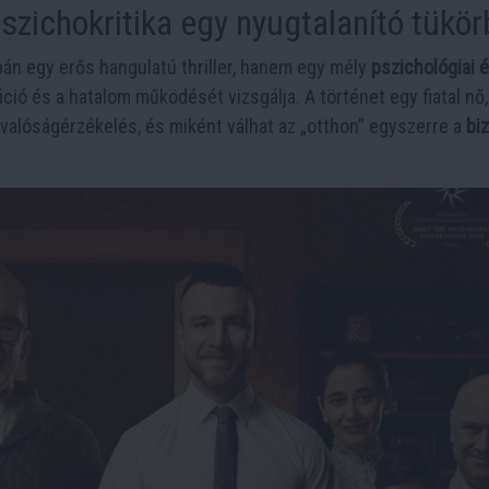
zichokritika egy nyugtalanító tükör
n egy erős hangulatú thriller, hanem egy mély
pszichológiai 
áció és a hatalom működését vizsgálja. A történet egy fiatal nő,
 valóságérzékelés, és miként válhat az „otthon” egyszerre a
bi