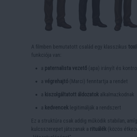
A filmben bemutatott család egy klasszikus
tox
funkciója van:
a
paternalista vezető
(apa) irányít és kontrol
a
végrehajtó
(Marci) fenntartja a rendet
a
kiszolgáltatott áldozatok
alkalmazkodnak
a
kedvencek
legitimálják a rendszert
Ez a struktúra csak addig működik stabilan, amí
kulcsszerepet játszanak a
rituálék
(közös étkezé