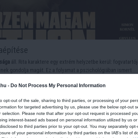
aépítése
lsága
áll. Rita karaktere egy extrém helyzetbe kerül: fogvatartój
inek gondolja magát. Ez a folyamat a pszichológiában ismert
dája.
.hu -
Do Not Process My Personal Information
lebontásának több fázisa:
to opt-out of the sale, sharing to third parties, or processing of your per
ágához
formation for targeted advertising by us, please use the below opt-out s
r selection. Please note that after your opt-out request is processed y
ökkel megtörik az ellenállást
eing interest-based ads based on personal information utilized by us or
disclosed to third parties prior to your opt-out. You may separately opt-
takozása
losure of your personal information by third parties on the IAB’s list of