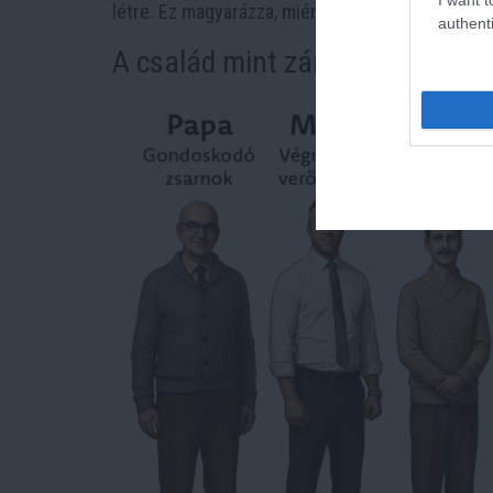
létre. Ez magyarázza, miért nehéz kilépni az ilye
authenti
A család mint zárt rendszer