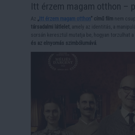
Itt érzem magam otthon – ps
Az
„
Itt érzem magam otthon
” című film
nem csupá
társadalmi látlelet
, amely az identitás, a manipul
sorsán keresztül mutatja be, hogyan torzulhat a
és az elnyomás szimbólumává
.