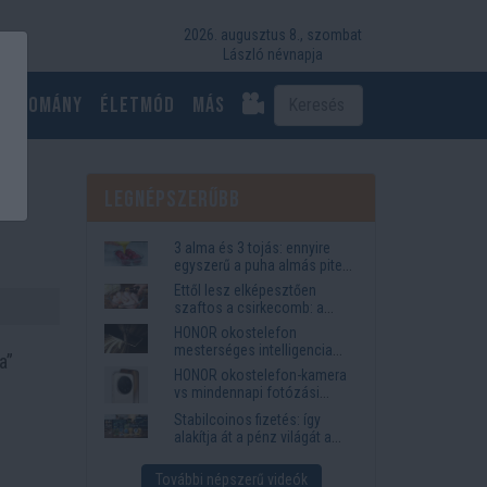
2026. augusztus 8., szombat
László névnapja
Tudomány
Életmód
más
Legnépszerűbb
3 alma és 3 tojás: ennyire
egyszerű a puha almás pite
titka
Ettől lesz elképesztően
szaftos a csirkecomb: a
sörös pác a titok
HONOR okostelefon
mesterséges intelligencia
a”
funkciók, amelyek
HONOR okostelefon-kamera
megkönnyítik az életet
m
vs mindennapi fotózási
igények
Stabilcoinos fizetés: így
alakítja át a pénz világát a
Visa, a Mastercard és a
Western Union
További népszerű videók