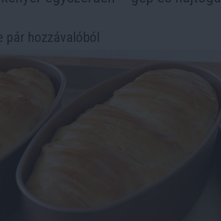
e pár hozzávalóból