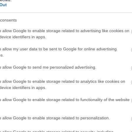
Out
consents
o allow Google to enable storage related to advertising like cookies on
evice identifiers in apps.
 30 percre
. Ezután vedd ki, lapítsd ki sodrófával,
nyújtsd hossz
o allow my user data to be sent to Google for online advertising
e és formázd vissza a sütőformába.
s.
to allow Google to send me personalized advertising.
en
. Ezután kend meg
tojássárgával
, és süsd
előmelegített süt
o allow Google to enable storage related to analytics like cookies on
evice identifiers in apps.
o allow Google to enable storage related to functionality of the website
, mielőtt szeleteled vagy kínálod. A
réteges szerkezet
ilyenkor
o allow Google to enable storage related to personalization.
le ünnepi reggeli
o allow Google to enable storage related to security, including