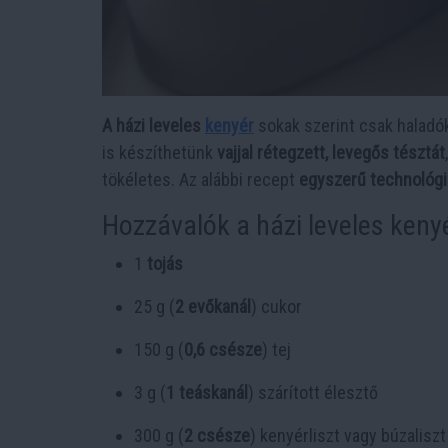
A házi leveles
kenyér
sokak szerint csak haladók
is készíthetünk
vajjal rétegzett, levegős tésztát
tökéletes. Az alábbi recept
egyszerű technológi
Hozzávalók a házi leveles keny
1
tojás
25 g (
2 evőkanál
) cukor
150 g (
0,6 csésze
) tej
3 g (
1 teáskanál
) szárított élesztő
300 g (
2 csésze
) kenyérliszt vagy búzaliszt