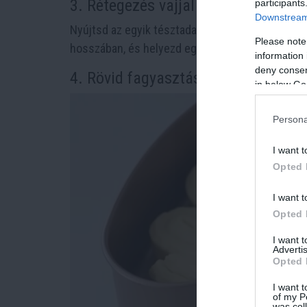
3. Rétegezés vajjal
participants
Downstream 
Nyújtsd az egyik tésztadarabot
téglalap alakúra
,
Please note
hosszában, és helyezd egy sütőformába. Ismétel
information 
deny consent
4. Rövid fagyasztás és formázás
in below Go
Persona
I want t
Opted 
I want t
Opted 
I want 
Advertis
Opted 
I want t
of my P
was col