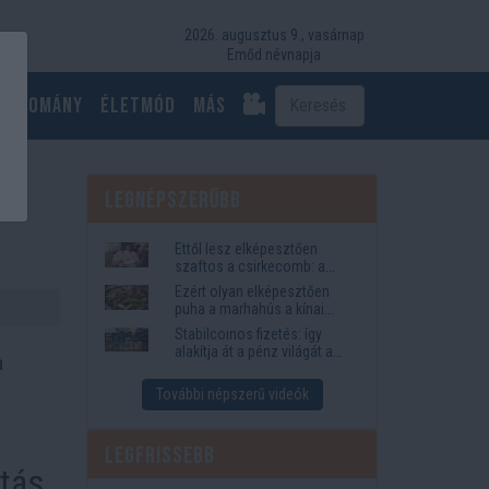
2026. augusztus 9., vasárnap
Emőd névnapja
Tudomány
Életmód
más
Legnépszerűbb
Ettől lesz elképesztően
szaftos a csirkecomb: a
sörös pác a titok
Ezért olyan elképesztően
puha a marhahús a kínai
éttermekben
Stabilcoinos fizetés: így
alakítja át a pénz világát a
a
Visa, a Mastercard és a
Western Union
További népszerű videók
Legfrissebb
atás