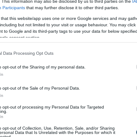
. This information may also be disclosed by us to third parties on the
IA
Participants
that may further disclose it to other third parties.
 és kenj rá
30 g vajat
(két darabhoz összesen 60 g kell). Tekerd
 that this website/app uses one or more Google services and may gath
d meg a másik darabbal is.
including but not limited to your visit or usage behaviour. You may click 
 to Google and its third-party tags to use your data for below specifi
ogle consent section.
l Data Processing Opt Outs
o opt-out of the Sharing of my personal data.
In
o opt-out of the Sale of my Personal Data.
In
to opt-out of processing my Personal Data for Targeted
ing.
In
o opt-out of Collection, Use, Retention, Sale, and/or Sharing
ersonal Data that Is Unrelated with the Purposes for which it
lected.