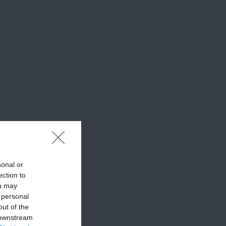
rd
sonal or
ection to
ou may
amíg
 personal
out of the
va
.
 downstream