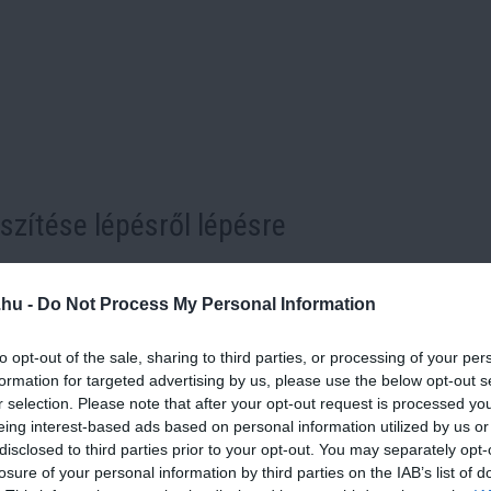
szítése lépésről lépésre
.hu -
Do Not Process My Personal Information
 Add hozzá a
lisztet
és a
sót
, majd keverd tésztává. Ezután gyú
sztát kapsz.
to opt-out of the sale, sharing to third parties, or processing of your per
formation for targeted advertising by us, please use the below opt-out s
r selection. Please note that after your opt-out request is processed y
n nyújtsd ki, és dolgozd bele a
28 g vajat
. Gyúrd kb.
10 percig
, 
eing interest-based ads based on personal information utilized by us or
disclosed to third parties prior to your opt-out. You may separately opt-
és gömbölyítsd a darabokat. Hagyd őket kelni
30 percig letakar
losure of your personal information by third parties on the IAB’s list of