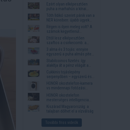
Ezért olyan elképesztően
puha a marhahús a kínai
éttermekben
Tóth Ildikó szerint pánik van a
NER köreiben: újabb ügyek
kerülhetnek elő
Régen is ilyen meleg volt? A
számok kegyetlenül
lerombolják a nyári
Ettől lesz elképesztően
nosztalgiát
szaftos a csirkecomb: a
sörös pác a titok
3 alma és 3 tojás: ennyire
egyszerű a puha almás pite
titka
Stabilcoinos fizetés: így
alakítja át a pénz világát a
Visa, a Mastercard és a
Cukkinis tojáslepény
Western Union
serpenyőben – egyszerű és
laktató vacsora
HONOR okostelefon-kamera
vs mindennapi fotózási
igények
HONOR okostelefon
mesterséges intelligencia
funkciók, amelyek
Kiszárad Magyarország: a
megkönnyítik az életet
talajban dőlhet el a vízválság
További friss videók