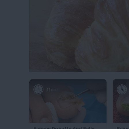
11 min
Fungus Dries Up And Falls
Fungu