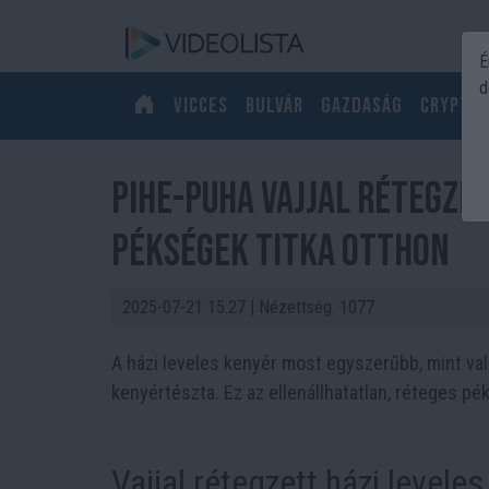
É
d
Vicces
Bulvár
Gazdaság
Crypto
Pihe-puha vajjal rétegze
pékségek titka otthon
2025-07-21 15:27
| Nézettség: 1077
A házi leveles kenyér most egyszerűbb, mint vala
kenyértészta. Ez az ellenállhatatlan, réteges p
Vajjal rétegzett házi level