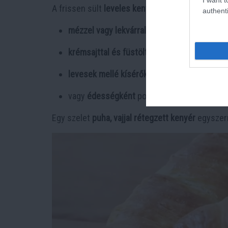
A frissen sült
leveles kenyér
langyosan a legfin
authenti
mézzel vagy lekvárral
reggelire
krémsajttal és füstölt sonkával
brunchként
levesek mellé kísérőként
vagy
édességként
porcukorral megszórva
Egy szelet
puha, vajjal rétegzett kenyér
egyszerr