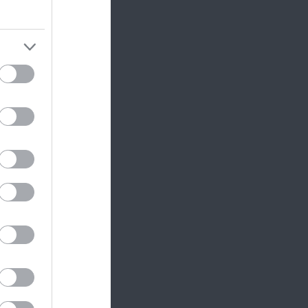
abbra
,
őben
 még