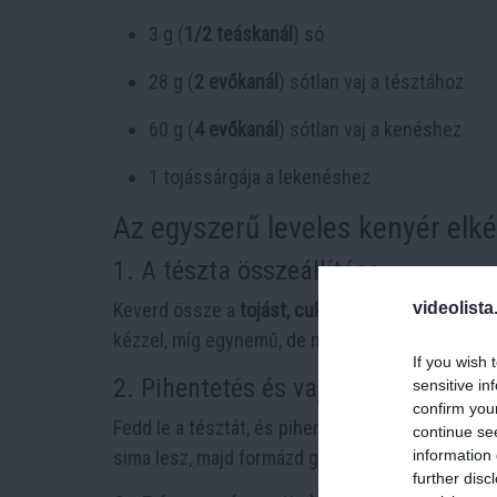
3 g (
1/2 teáskanál
) só
28 g (
2 evőkanál
) sótlan vaj a tésztához
60 g (
4 evőkanál
) sótlan vaj a kenéshez
1 tojássárgája a lekenéshez
Az egyszerű leveles kenyér elké
1. A tészta összeállítása
videolista
Keverd össze a
tojást, cukrot, tejet és élesztőt
.
kézzel, míg egynemű, de nem feltétlenül sima té
If you wish 
2. Pihentetés és vaj hozzáadása
sensitive in
confirm you
Fedd le a tésztát, és pihentesd
20 percig
. Ezutá
continue se
information 
sima lesz, majd formázd gombóccá, oszd ketté, 
further disc