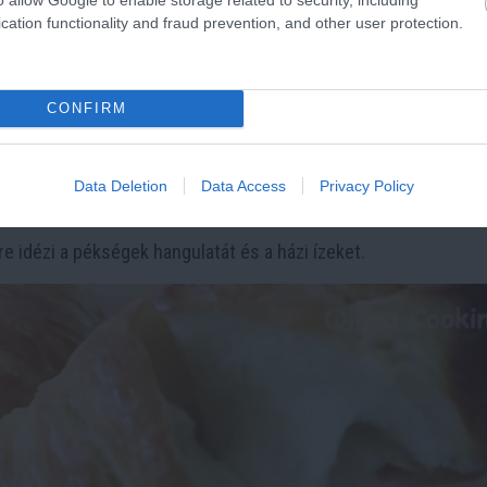
omabb. Kínálhatod:
cation functionality and fraud prevention, and other user protection.
CONFIRM
Data Deletion
Data Access
Privacy Policy
e idézi a pékségek hangulatát és a házi ízeket.