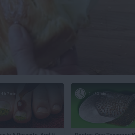
4 h 7 min
2 h 30 min
s Is A Parasite, And It
Doctor: One Teaspoon Ki