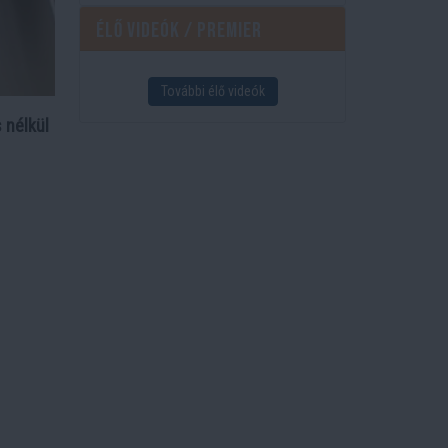
Élő videók / Premier
További élő videók
 nélkül