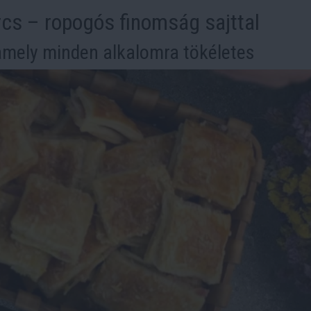
rcs – ropogós finomság sajttal
amely minden alkalomra tökéletes