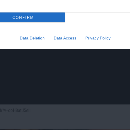
CONFIRM
Data Deletion
Data Access
Privacy Policy
ch?v=doH8atJ5elI