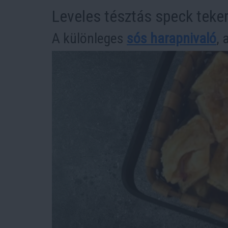
Leveles tésztás speck teke
A különleges
sós harapnivaló
, 