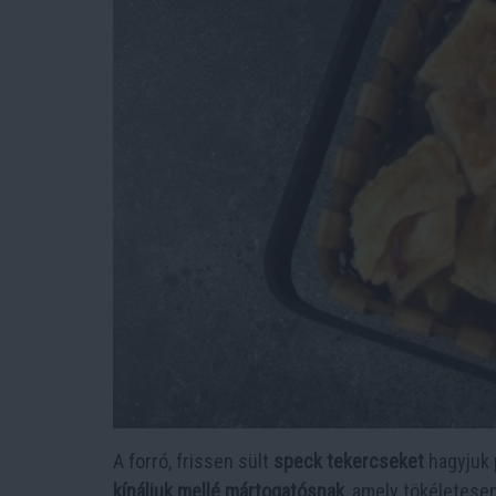
A forró, frissen sült
speck tekercseket
hagyjuk 
kínáljuk mellé mártogatósnak
, amely tökéletesen