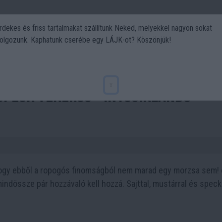
rdekes és friss tartalmakat szállítunk Neked, melyekkel nagyon sokat
olgozunk. Kaphatunk cserébe egy LÁJK-ot? Köszönjük!
Politika
Art
Kert
DIY
Gasztro
Utazás
Sport
x
speck tekercs – ínycsiklandó
 hogy ebből a ropogós finomságból nem marad egy morzsa sem!
indössze pár hozzávaló kell hozzá. Sajttal, mustárral és speck