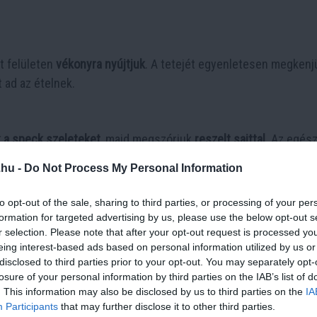
t felületen
vékonyra nyújtjuk
. A tetejét egyenletesen megkenj
t ad az ételnek.
 a speck szeleteket
, majd megszórjuk
reszelt sajttal
. Az egés
szeljük a
kemény sajtot
, amely sütés közben ropogós réteget 
.hu -
Do Not Process My Personal Information
to opt-out of the sale, sharing to third parties, or processing of your per
 egy éles késsel
2 cm széles szeletekre
vágjuk. A tekercseket
formation for targeted advertising by us, please use the below opt-out s
arra, hogy ne érjenek egymáshoz.
r selection. Please note that after your opt-out request is processed y
eing interest-based ads based on personal information utilized by us or
disclosed to third parties prior to your opt-out. You may separately opt-
losure of your personal information by third parties on the IAB’s list of
nybarnára süljenek.
180°C-ra előmelegített sütőben kb. 20-25 p
. This information may also be disclosed by us to third parties on the
IA
Participants
that may further disclose it to other third parties.
sznek.