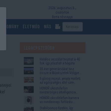
2026. augusztus 6.,
csütörtök
Berta névnapja
Tudomány
Életmód
más
Legnépszerűbb
Halálos veszélyt hozhat a 40
fok: így jelezhet a hőguta
35 éve generációkat hoz
össze a Művészetek Völgye
– megvan a 2027-es időpont
5 görög recept, amely mellett
és a bérletár
az egészséges étel sem
 ennyei
tűnik lemondásnak
HONOR okostelefon
kel
mesterséges intelligencia
funkciók, amelyek
HONOR okostelefon-kamera
megkönnyítik az életet
vs mindennapi fotózási
igények
Stabilcoinos fizetés: így