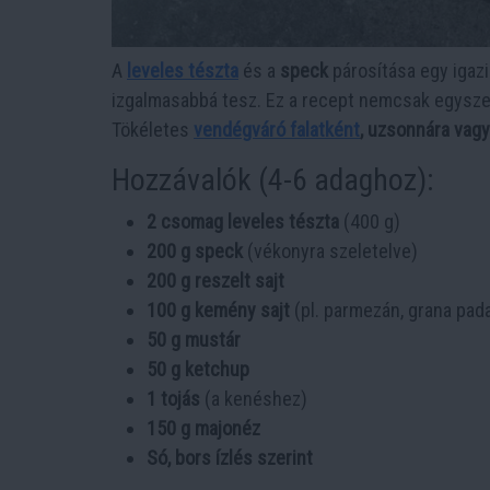
A
leveles tészta
és a
speck
párosítása egy igaz
izgalmasabbá tesz. Ez a recept nemcsak egysze
Tökéletes
vendégváró falatként
, uzsonnára vag
Hozzávalók (4-6 adaghoz):
2 csomag leveles tészta
(400 g)
200 g speck
(vékonyra szeletelve)
200 g reszelt sajt
100 g kemény sajt
(pl. parmezán, grana pad
50 g mustár
50 g ketchup
1 tojás
(a kenéshez)
150 g majonéz
Só, bors ízlés szerint