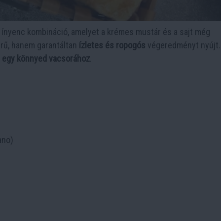
i ínyenc kombináció, amelyet a krémes mustár és a sajt még
rű, hanem garantáltan
ízletes és ropogós
végeredményt nyújt.
y egy könnyed vacsorához
.
ano)