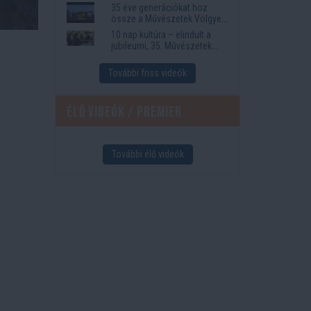
35 éve generációkat hoz
össze a Művészetek Völgye
– megvan a 2027-es időpont
10 nap kultúra – elindult a
és a bérletár
jubileumi, 35. Művészetek
Völgye
További friss videók
Élő videók / Premier
További élő videók