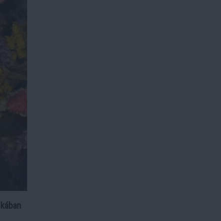
lkában