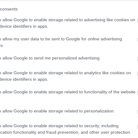
consents
2 h 47 min
6 h 26 min
o allow Google to enable storage related to advertising like cookies on
evice identifiers in apps.
o allow my user data to be sent to Google for online advertising
s.
 Simple Trick Removes
One Teaspoon And All 
Parasites From Your
Worms In The Body Die
to allow Google to send me personalized advertising.
!
Instantly
o allow Google to enable storage related to analytics like cookies on
More
evice identifiers in apps.
3
104
264
336
27
315
o allow Google to enable storage related to functionality of the website
o allow Google to enable storage related to personalization.
o allow Google to enable storage related to security, including
cation functionality and fraud prevention, and other user protection.