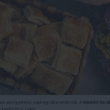
pár percig pihenni, majd egy tálra rendezzük. A
majonézt kis tá
 kiegészíti az ízeket.