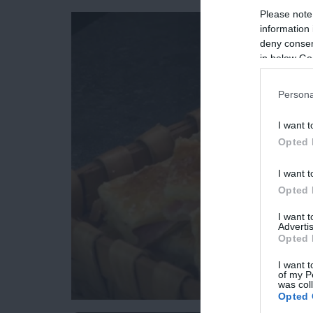
Please note
information 
deny consent
in below Go
Persona
I want t
Opted 
I want t
Opted 
I want 
Advertis
Opted 
I want t
of my P
was col
Opted 