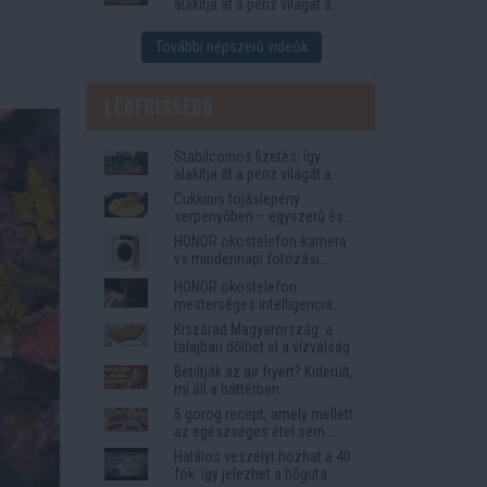
alakítja át a pénz világát a
Visa, a Mastercard és a
Western Union
További népszerű videók
Legfrissebb
Stabilcoinos fizetés: így
alakítja át a pénz világát a
Visa, a Mastercard és a
Cukkinis tojáslepény
Western Union
serpenyőben – egyszerű és
laktató vacsora
HONOR okostelefon-kamera
vs mindennapi fotózási
igények
HONOR okostelefon
mesterséges intelligencia
funkciók, amelyek
Kiszárad Magyarország: a
megkönnyítik az életet
talajban dőlhet el a vízválság
Betiltják az air fryert? Kiderült,
mi áll a háttérben
5 görög recept, amely mellett
az egészséges étel sem
tűnik lemondásnak
Halálos veszélyt hozhat a 40
fok: így jelezhet a hőguta