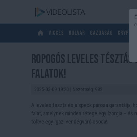
É
d
Vicces
Bulvár
Gazdaság
Crypto
Ropogós leveles tésztás 
falatok!
2025-03-09 19:20
| Nézettség: 982
A leveles tészta és a speck párosa garantálja,
falat, amelynek minden rétege egy ízorgia – és m
töltve egy igazi vendégváró csoda!