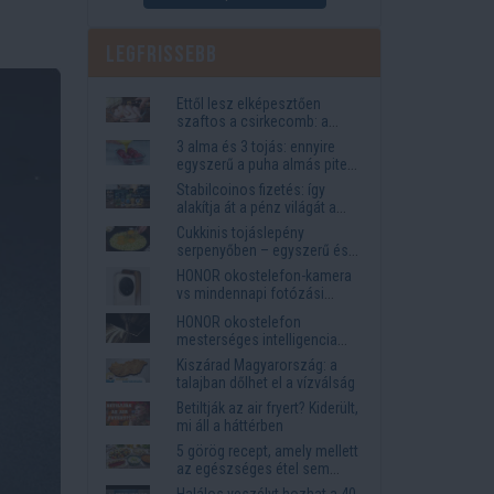
Legfrissebb
Ettől lesz elképesztően
szaftos a csirkecomb: a
sörös pác a titok
3 alma és 3 tojás: ennyire
egyszerű a puha almás pite
titka
Stabilcoinos fizetés: így
alakítja át a pénz világát a
Visa, a Mastercard és a
Cukkinis tojáslepény
Western Union
serpenyőben – egyszerű és
laktató vacsora
HONOR okostelefon-kamera
vs mindennapi fotózási
igények
HONOR okostelefon
mesterséges intelligencia
funkciók, amelyek
Kiszárad Magyarország: a
megkönnyítik az életet
talajban dőlhet el a vízválság
Betiltják az air fryert? Kiderült,
mi áll a háttérben
5 görög recept, amely mellett
az egészséges étel sem
tűnik lemondásnak
Halálos veszélyt hozhat a 40