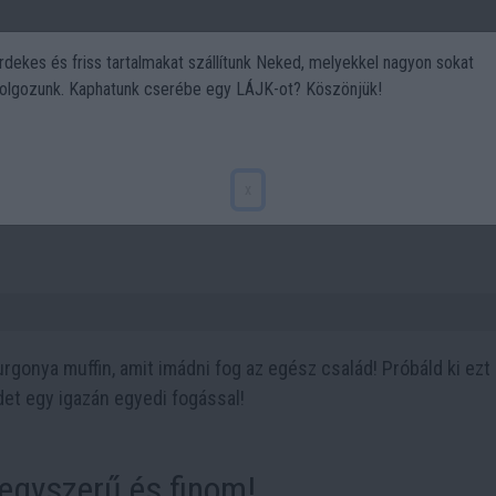
rdekes és friss tartalmakat szállítunk Neked, melyekkel nagyon sokat
olgozunk. Kaphatunk cserébe egy LÁJK-ot? Köszönjük!
Politika
Art
Kert
DIY
Gasztro
Utazás
Sport
n 7 lépésben. Krumpli lepény sül
x
gonya muffin, amit imádni fog az egész család! Próbáld ki ezt 
det egy igazán egyedi fogással!
egyszerű és finom!