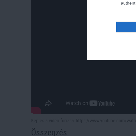
authenti
Kép és a videó forrása: https://www.youtube.com/wa
Összegzés