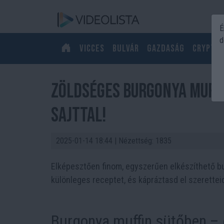
É
d
Vicces
Bulvár
Gazdaság
Crypto
Zöldséges burgonya muffi
sajttal!
2025-01-14 18:44
| Nézettség: 1835
Elképesztően finom, egyszerűen elkészíthető bur
különleges receptet, és kápráztasd el szerettei
Burgonya muffin sütőben – 