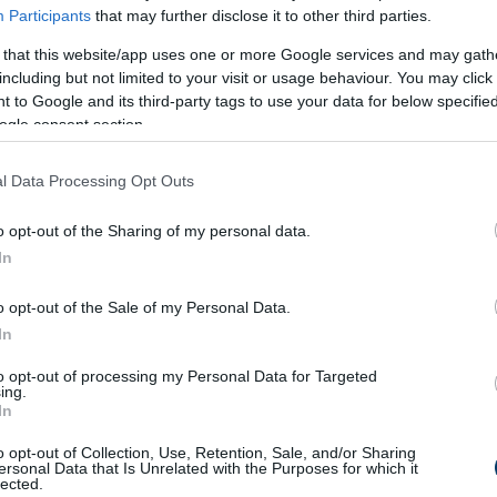
és a zsemlemorzsát.
Participants
that may further disclose it to other third parties.
 that this website/app uses one or more Google services and may gath
al, borssal és pirospaprikával. Az egészet alaposan keverd öss
including but not limited to your visit or usage behaviour. You may click 
 to Google and its third-party tags to use your data for below specifi
ogle consent section.
i olajjal, vagy használj muffinpapírt.
l Data Processing Opt Outs
sé nyomkodd le, hogy egyenletes legyen.
o opt-out of the Sharing of my personal data.
In
o opt-out of the Sale of my Personal Data.
In
íg szépen megpirulnak a tetején.
to opt-out of processing my Personal Data for Targeted
ing.
In
en is tálalhatod. Díszítsd apróra vágott újhagymával, és kínálj
o opt-out of Collection, Use, Retention, Sale, and/or Sharing
alhatod friss salátával vagy akár sült húsok mellé is, köretként
ersonal Data that Is Unrelated with the Purposes for which it
lected.