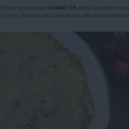
zíthető, hanem igazán
sokoldalú étel
, amely könnyedén a csal
 készítésű
finomság ízét, amely bármely étkezést különlegess