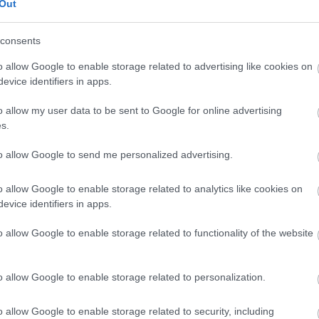
Out
2 h 29 min
11 h 57 min
consents
o allow Google to enable storage related to advertising like cookies on
evice identifiers in apps.
o allow my user data to be sent to Google for online advertising
s.
s Is A Parasite, And It
This Simple Trick Remo
From A Drop Of Plain...
All Parasites From Your
to allow Google to send me personalized advertising.
Body!
More
o allow Google to enable storage related to analytics like cookies on
evice identifiers in apps.
4
129
297
191
62
269
o allow Google to enable storage related to functionality of the website
o allow Google to enable storage related to personalization.
o allow Google to enable storage related to security, including