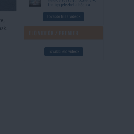
fok: így jelezhet a hőguta
További friss videók
re,
nak.
Élő videók / Premier
További élő videók