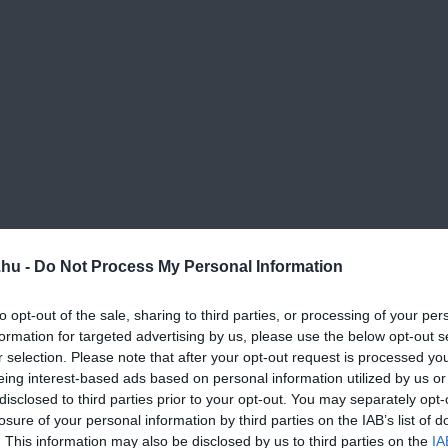
d reszeld le nagy lyukú reszelőn.
.hu -
Do Not Process My Personal Information
ra vágd.
to opt-out of the sale, sharing to third parties, or processing of your per
formation for targeted advertising by us, please use the below opt-out s
r selection. Please note that after your opt-out request is processed y
eing interest-based ads based on personal information utilized by us or
disclosed to third parties prior to your opt-out. You may separately opt-
 burgonyát, a hagymát, a paprikát és az újhagymát.
losure of your personal information by third parties on the IAB’s list of
. This information may also be disclosed by us to third parties on the
IA