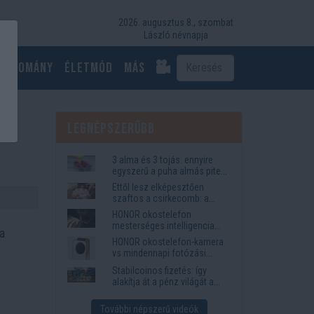
2026. augusztus 8., szombat
László névnapja
Tudomány
Életmód
más
t
Legnépszerűbb
3 alma és 3 tojás: ennyire
egyszerű a puha almás pite
titka
Ettől lesz elképesztően
szaftos a csirkecomb: a
sörös pác a titok
HONOR okostelefon
mesterséges intelligencia
a
funkciók, amelyek
HONOR okostelefon-kamera
megkönnyítik az életet
vs mindennapi fotózási
igények
Stabilcoinos fizetés: így
alakítja át a pénz világát a
Visa, a Mastercard és a
Western Union
További népszerű videók