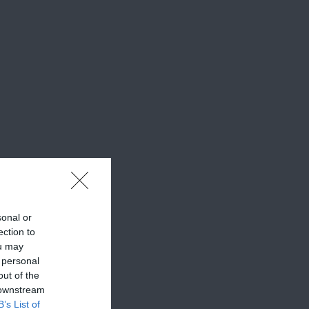
sonal or
ection to
ou may
 personal
out of the
 downstream
B’s List of