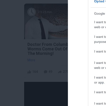
Opted 
2 h 25 min
Google 
I want t
web or d
I want t
purpose
Doctor From Columbus:
Fungu
Worms Come Out Of You In
Dies 
I want 
The Morning!
More
More
I want t
web or d
164
49
275
23
I want t
or app.
I want t
I want t