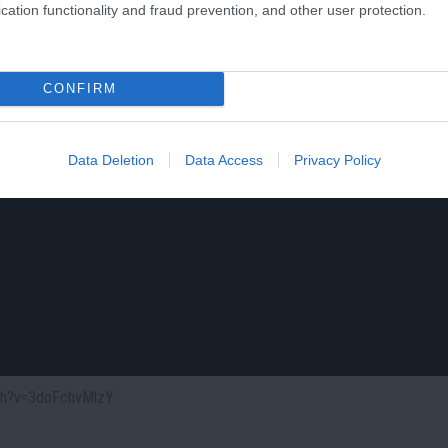
cation functionality and fraud prevention, and other user protection.
CONFIRM
Data Deletion
Data Access
Privacy Policy
tch?v=3doFchvMlzY