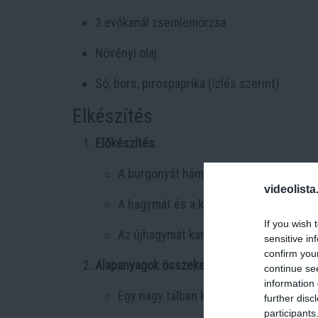
3 evőkanál zsemlemorzsa
Növényi olaj
Só, bors, pirospaprika (ízlés szerint)
Elkészítés
Előkészítés
:
A burgonyát hámozd meg, mosd meg, maj
videolista
A hagymát és a kaliforniai paprikát apró
If you wish 
Az újhagymát karikázd fel.
sensitive in
confirm you
Alapanyagok összekeverése
:
continue se
information 
Egy nagy tálban keverd össze a reszelt
further disc
participants