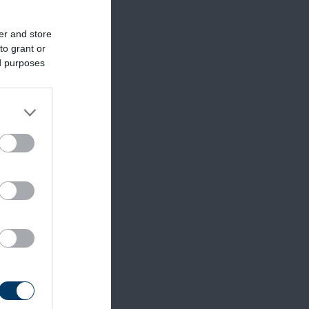
er and store
ze.
to grant or
ed purposes
 mellé
.