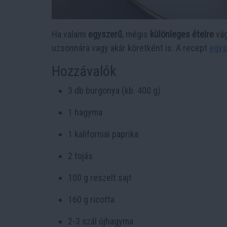
Ha valami
egyszerű
, mégis
különleges ételre
vág
uzsonnára vagy akár köretként is. A recept
egys
Hozzávalók
3 db burgonya (kb. 400 g)
1 hagyma
1 kaliforniai paprika
2 tojás
100 g reszelt sajt
160 g ricotta
2-3 szál újhagyma