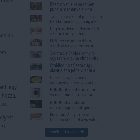
Ezért olyan elképesztően
puha a marhahús a kínai
éttermekben
Tóth Ildikó szerint pánik van a
NER köreiben: újabb ügyek
kerülhetnek elő
Régen is ilyen meleg volt? A
számok kegyetlenül
ncsian
lerombolják a nyári
Ettől lesz elképesztően
nosztalgiát
szaftos a csirkecomb: a
sörös pác a titok
nem
3 alma és 3 tojás: ennyire
egyszerű a puha almás pite
titka
Stabilcoinos fizetés: így
alakítja át a pénz világát a
Visa, a Mastercard és a
Cukkinis tojáslepény
Western Union
serpenyőben – egyszerű és
ent, egy
laktató vacsora
HONOR okostelefon-kamera
t hozzá,
vs mindennapi fotózási
igények
HONOR okostelefon
sze.
mesterséges intelligencia
funkciók, amelyek
Kiszárad Magyarország: a
elyett
megkönnyítik az életet
talajban dőlhet el a vízválság
 ki
További friss videók