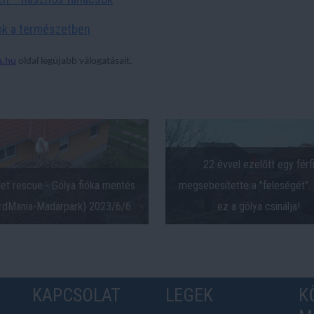
ok a természetben
a.hu
oldal legújabb válogatásait.
22 évvel ezelőtt egy férf
let rescue - Gólya fióka mentés
megsebesítette a "feleségét".
rdMania-Madarpark) 2023/6/6
ez a gólya csinálja!
KAPCSOLAT
LEGEK
K