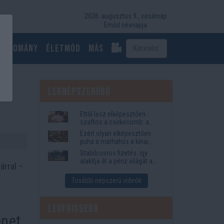
2026. augusztus 9., vasárnap
Emőd névnapja
Tudomány
Életmód
más
Legnépszerűbb
Ettől lesz elképesztően
szaftos a csirkecomb: a
sörös pác a titok
Ezért olyan elképesztően
puha a marhahús a kínai
éttermekben
Stabilcoinos fizetés: így
alakítja át a pénz világát a
árral –
Visa, a Mastercard és a
Western Union
További népszerű videók
Legfrissebb
énet