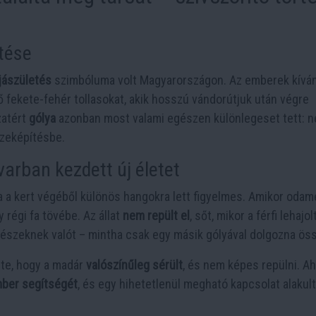
tése
jászületés
szimbóluma volt Magyarországon. Az emberek kívá
ő fekete-fehér tollasokat, akik hosszú vándorútjuk után végre
zatért
gólya
azonban most valami egészen különlegeset tett: 
zeképítésbe.
varban kezdett új életet
da a kert végéből különös hangokra lett figyelmes. Amikor odam
 régi fa tövébe. Az állat
nem repült el
, sőt, mikor a férfi lehajol
 fészeknek valót – mintha csak egy másik gólyával dolgozna ös
rte, hogy a madár
valószínűleg sérült
, és nem képes repülni. Ah
mber segítségét
, és egy hihetetlenül megható kapcsolat alakult