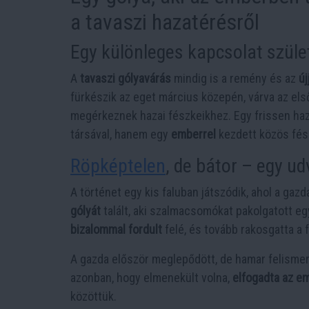
a tavaszi hazatérésről
Egy különleges kapcsolat szüle
A
tavaszi gólyavárás
mindig is a remény és az
új
fürkészik az eget március közepén, várva az els
megérkeznek hazai fészkeikhez. Egy frissen ha
társával, hanem egy
emberrel
kezdett közös fés
Röpképtelen
, de bátor – egy ud
A történet egy kis faluban játszódik, ahol a gaz
gólyát
talált, aki szalmacsomókat pakolgatott egy
bizalommal fordult
felé, és tovább rakosgatta a
A gazda először meglepődött, de hamar felisme
azonban, hogy elmenekült volna,
elfogadta az e
közöttük.