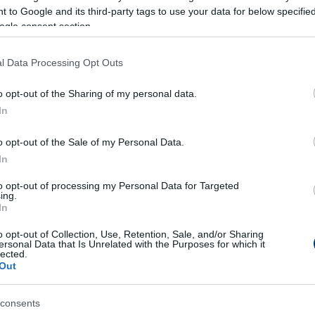
 olyasmit mutat meg, amit a modern világban gyakran elfelejtün
 to Google and its third-party tags to use your data for below specifi
mindig létezik. Nemcsak mi tudunk segíteni az állatokon, hane
ogle consent section.
t, vagy épp egy olyan különleges élményt, amely örökre megvál
l Data Processing Opt Outs
 együtt figyelik a fészek épülését. A madár minden egyes nap 
o opt-out of the Sharing of my personal data.
azt sugallják, hogy
valóban otthonra lelt
ott, ahol emberi kéz se
In
o opt-out of the Sale of my Personal Data.
emcsak életet ment, de barátságot is te
In
to opt-out of processing my Personal Data for Targeted
éséről
szól, hanem arról is, hogy
az együttérzés és a segítő sz
ing.
y segítőkész ember között olyan
kapcsolat
született, ami még 
In
 kérdés: a természet még mindig tud
csodát mutatni
, ha elég n
o opt-out of Collection, Use, Retention, Sale, and/or Sharing
ersonal Data that Is Unrelated with the Purposes for which it
lected.
Out
10 h 51 min
1 h 11 min
consents