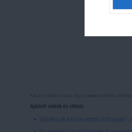
Kép és a videó forrása: https://www.facebook.com/
Ajánlott videók és cikkek:
Gólyafészek építése emberi segítséggel – v
Így segíthetsz a sérült gólyáknak a kerted