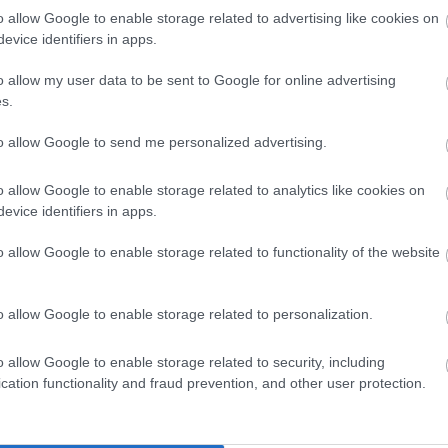
o allow Google to enable storage related to advertising like cookies on
evice identifiers in apps.
o allow my user data to be sent to Google for online advertising
s.
Teaspoon And All The
Fungus Dries Up And Fal
s In The Body Die
Off After The First Use
to allow Google to send me personalized advertising.
ntly
More
o allow Google to enable storage related to analytics like cookies on
evice identifiers in apps.
4
40
394
255
86
361
o allow Google to enable storage related to functionality of the website
o allow Google to enable storage related to personalization.
o allow Google to enable storage related to security, including
cation functionality and fraud prevention, and other user protection.