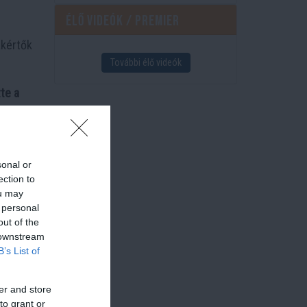
Élő videók / Premier
akértők
További élő videók
te a
sonal or
ection to
csolatba
ou may
 personal
out of the
 downstream
B’s List of
er and store
to grant or