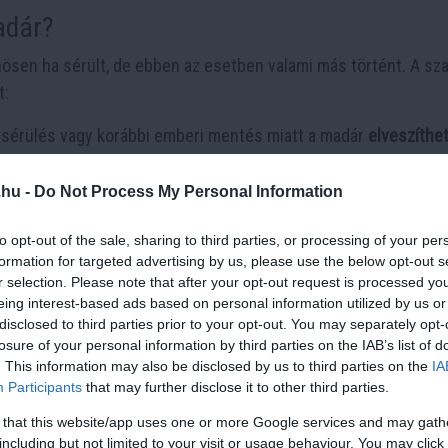
adár?
nösen ha sérült, de ebben az esetben valami más történt. A sz
t:
i sérülés vagy korábbi emberi mentés miatt a madár
elveszíthet
ek jelenlétét a biztonsággal kezdte társítani.
.hu -
Do Not Process My Personal Information
y egyedül nem tud megfelelő fészket építeni, így
elfogadta a
ehetett.
to opt-out of the sale, sharing to third parties, or processing of your per
formation for targeted advertising by us, please use the below opt-out s
gy a gólya egy
mentett példány
, aki már korábban is került kap
r selection. Please note that after your opt-out request is processed y
rásnak
.
eing interest-based ads based on personal information utilized by us or
disclosed to third parties prior to your opt-out. You may separately opt-
atja, mennyire
alkalmazkodóképes
egyes állatok viselkedése,
losure of your personal information by third parties on the IAB’s list of
. This information may also be disclosed by us to third parties on the
IA
l
van szó.
Participants
that may further disclose it to other third parties.
solata
 that this website/app uses one or more Google services and may gath
including but not limited to your visit or usage behaviour. You may click 