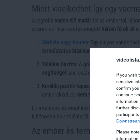
Miért viselkedhet így egy vadm
A legtöbb
vadon élő madár
fél az embertől, külö
szerint az ilyen esetek mögött
három fő ok
állha
Sérülés vagy trauma
: Egy súlyos vándorlás
természetes bizalmatlanságát
, és az ember
videolista
Túlélési ösztön
: A gólya felismerhette, hog
segítséget
, ami ösztönös túlélési reakció l
If you wish 
sensitive in
Korábbi pozitív tapasztalat
: Lehetséges, ho
confirm you
emberekkel, és
nem tekinti őket veszélyfor
continue se
information 
Ez a különös és megható együttműködés jól mut
further disc
participants
különösen ha a túlélésről vagy az
utódnemzésrő
Downstream 
Az ember és természet új kapc
Please note
information 