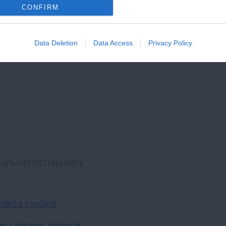
CONFIRM
Data Deletion
Data Access
Privacy Policy
watch?v=1937757146630318
ideó a csodáról
ben – hasznos tanácsok