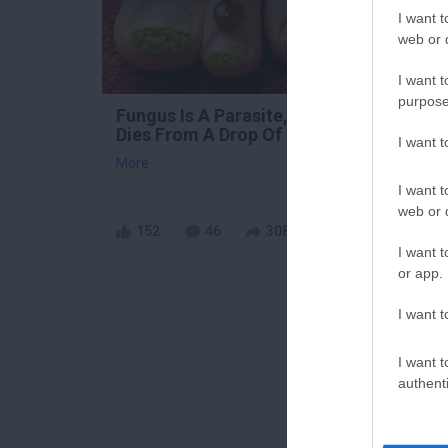
I want t
web or d
I want t
purpose
Fungus Is A Parasite, And It
One 
Dies From A Drop Of Plain...
Worm
I want 
Insta
More
More
I want t
web or d
152
46
308
24
I want t
or app.
I want t
I want t
authenti