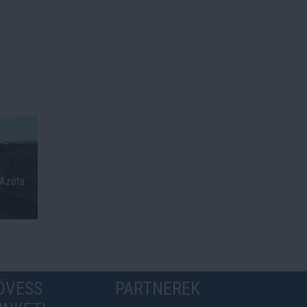
i
 Azóta
ÖVESS
PARTNEREK