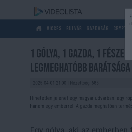
É
d
Vicces
Bulvár
Gazdaság
Crypto
1 gólya, 1 gazda, 1 fészek
legmeghatóbb barátsága
2025-04-01 21:00
| Nézettség: 685
Hihetetlen jelenet egy magyar udvarban: egy rö
hanem egy emberrel. A gazda meghatóan termész
Egy gólya, aki az emberben t