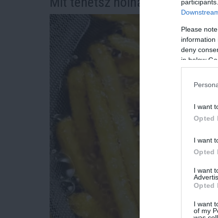
Mit tehetsz holnaptól?
participants
Downstream 
Please note
information 
deny consent
in below Go
Persona
I want t
Opted 
I want t
Opted 
I want 
Advertis
Opted 
I want t
of my P
was col