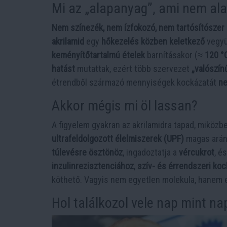
Mi az „alapanyag”, ami nem al
Nem színezék, nem ízfokozó, nem tartósítószer
akrilamid
egy
hőkezelés közben keletkező
vegyü
keményítőtartalmú ételek
barnításakor (≈
120 °C
hatást
mutattak, ezért több szervezet
„valószín
étrendből származó mennyiségek kockázatát
ne
Akkor mégis mi öl lassan?
A figyelem gyakran az akrilamidra tapad, miköz
ultrafeldolgozott élelmiszerek (UPF)
magas arán
túlevésre ösztönöz
, ingadoztatja a
vércukrot
, é
inzulinrezisztenciához
,
szív- és érrendszeri ko
köthető. Vagyis nem egyetlen molekula, hanem
Hol találkozol vele nap mint na