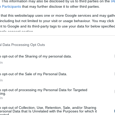
. This information may also be disclosed by us to third parties on the
IA
Participants
that may further disclose it to other third parties.
 that this website/app uses one or more Google services and may gath
including but not limited to your visit or usage behaviour. You may click 
 to Google and its third-party tags to use your data for below specifi
ogle consent section.
l Data Processing Opt Outs
o opt-out of the Sharing of my personal data.
In
o opt-out of the Sale of my Personal Data.
In
to opt-out of processing my Personal Data for Targeted
ing.
In
o opt-out of Collection, Use, Retention, Sale, and/or Sharing
ersonal Data that Is Unrelated with the Purposes for which it
lected.