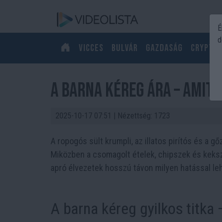
É
d
Vicces
Bulvár
Gazdaság
Crypto
A barna kéreg ára – amit
2025-10-17 07:51
| Nézettség: 1723
A ropogós sült krumpli, az illatos pirítós és a gő
Miközben a csomagolt ételek, chipszek és keksz
apró élvezetek hosszú távon milyen hatással le
A barna kéreg gyilkos titka