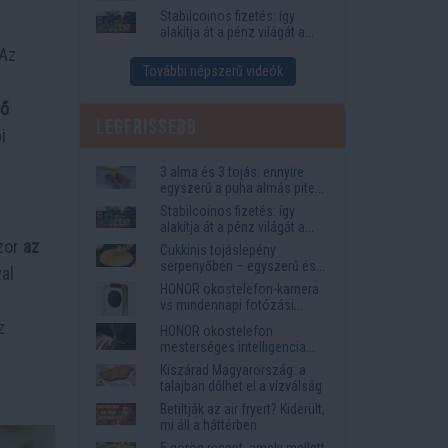
igények
Stabilcoinos fizetés: így
alakítja át a pénz világát a
Visa, a Mastercard és a
 Az
Western Union
További népszerű videók
tő
Legfrissebb
i
3 alma és 3 tojás: ennyire
egyszerű a puha almás pite
titka
Stabilcoinos fizetés: így
alakítja át a pénz világát a
Visa, a Mastercard és a
szor
az
Cukkinis tojáslepény
Western Union
serpenyőben – egyszerű és
al
laktató vacsora
HONOR okostelefon-kamera
vs mindennapi fotózási
igények
z
HONOR okostelefon
mesterséges intelligencia
funkciók, amelyek
Kiszárad Magyarország: a
megkönnyítik az életet
talajban dőlhet el a vízválság
Betiltják az air fryert? Kiderült,
mi áll a háttérben
5 görög recept, amely mellett