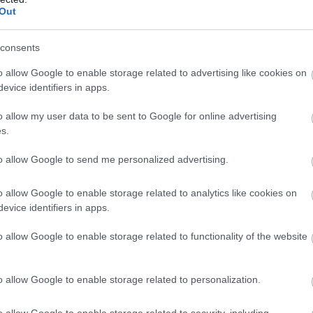
Out
consents
esebb sütés
és a
rövidebb pirítás
kevesebb akrilamidot
eredmé
o allow Google to enable storage related to advertising like cookies on
l
– ezzel csökkenthető a képződés.
evice identifiers in apps.
yümölcs
,
hüvelyes
,
teljes értékű gabona
,
olajos mag
,
natúr tejt
o allow my user data to be sent to Google for online advertising
s.
rős
az összetevőlista, annál jobb. A
„light/fit/protein”
szavak n
to allow Google to send me personalized advertising.
o allow Google to enable storage related to analytics like cookies on
bb
vércukor
,
tartósabb teltségérzet
.
evice identifiers in apps.
ok,
fagyasztott natúr zöldségek
,
nagylábas főzés és porciózás
,
o allow Google to enable storage related to functionality of the website
t keresd
, és
ne égesd
a cukros-tejes kiegészítőkkel
desszertt
o allow Google to enable storage related to personalization.
o allow Google to enable storage related to security, including