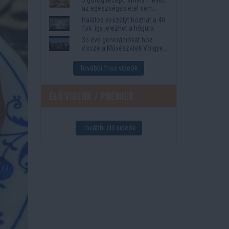
az egészséges étel sem
tűnik lemondásnak
Halálos veszélyt hozhat a 40
fok: így jelezhet a hőguta
35 éve generációkat hoz
össze a Művészetek Völgye
– megvan a 2027-es időpont
és a bérletár
További friss videók
Élő videók / Premier
További élő videók