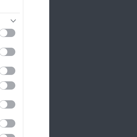
nyez.
ermék
.
em
 hogy
é
.