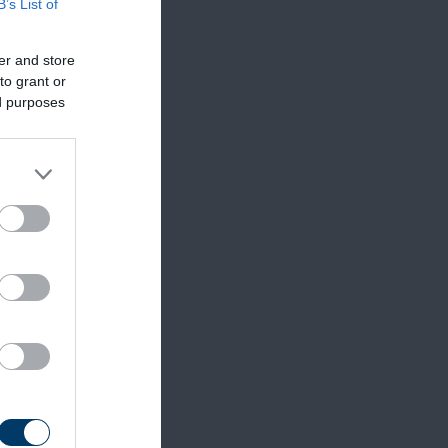
B’s List of
er and store
to grant or
ed purposes