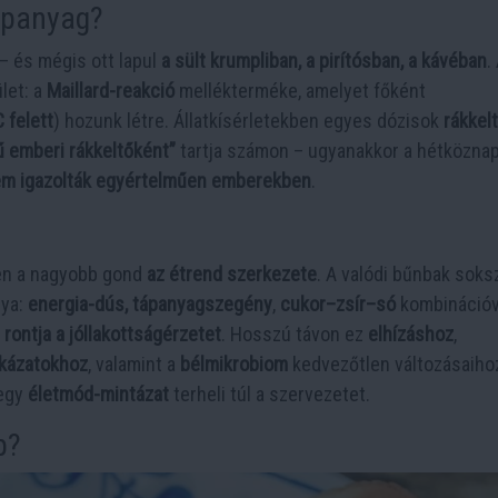
apanyag?
– és mégis ott lapul
a sült krumpliban, a pirítósban, a kávéban
.
let: a
Maillard-reakció
mellékterméke, amelyet főként
 felett
) hozunk létre. Állatkísérletekben egyes dózisok
rákkel
ű emberi rákkeltőként”
tartja számon – ugyanakkor a hétköznap
m igazolták egyértelműen emberekben
.
ben a nagyobb gond
az étrend szerkezete
. A valódi bűnbak sok
ya:
energia-dús, tápanyagszegény
,
cukor–zsír–só
kombinációv
s
rontja a jóllakottságérzetet
. Hosszú távon ez
elhízáshoz
,
ckázatokhoz
, valamint a
bélmikrobiom
kedvezőtlen változásaiho
 egy
életmód-mintázat
terheli túl a szervezetet.
p?