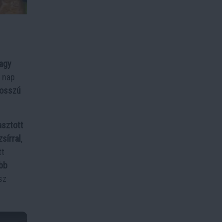
vagy
r nap
osszú
asztott
zsírral
,
tt
bb
sz