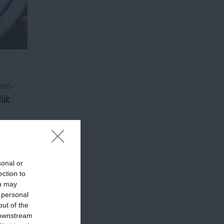
evő-
lük
.
 bevitel
sonal or
ection to
zabb
ou may
 meg az
 personal
out of the
 downstream