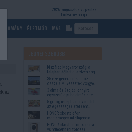
2026. augusztus 7., péntek
Ibolya névnapja
Tudomány
Életmód
más
Legnépszerűbb
Kiszárad Magyarország: a
talajban dőlhet el a vízválság
35 éve generációkat hoz
k.
össze a Művészetek Völgye
– megvan a 2027-es időpont
3 alma és 3 tojás: ennyire
ek az
és a bérletár
egyszerű a puha almás pite
titka
5 görög recept, amely mellett
az egészséges étel sem
tűnik lemondásnak
HONOR okostelefon
mesterséges intelligencia
funkciók, amelyek
HONOR okostelefon-kamera
megkönnyítik az életet
vs mindennapi fotózási