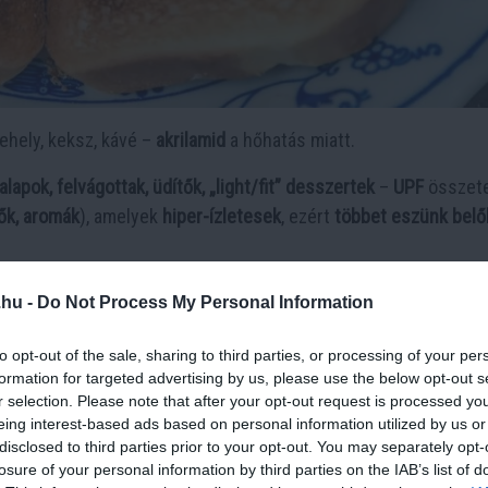
pehely, keksz, kávé –
akrilamid
a hőhatás miatt.
pok, felvágottak, üdítők, „light/fit” desszertek
–
UPF
összet
ők, aromák
), amelyek
hiper-ízletesek
, ezért
többet eszünk belő
.hu -
Do Not Process My Personal Information
e
nem nullázható
. A jelenlegi bizonyítékok alapján a mindennapi
zségügyi kockázatnak
, mégis ésszerű
óvatosan barnítani
.
to opt-out of the sale, sharing to third parties, or processing of your per
formation for targeted advertising by us, please use the below opt-out s
 kötik
testsúlynövekedéshez, anyagcsere-zavarokhoz
és
ross
r selection. Please note that after your opt-out request is processed y
ockázat
, mert
rendszerszintűen
és
nagy mennyiségben
jelenik
eing interest-based ads based on personal information utilized by us or
disclosed to third parties prior to your opt-out. You may separately opt-
losure of your personal information by third parties on the IAB’s list of