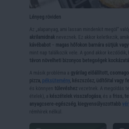
Lényeg röviden
Az „alapanyag, ami lassan mindenkit megöl” val
akrilamidnak
neveznek. Ez akkor keletkezik, ami
kávébabot
–
magas hőfokon barnára sütjük vagy 
mint nap találkozik vele. A gond akkor kezdődik,
távon növelheti bizonyos betegségek kockázatá
A másik probléma a
gyárilag előállított, csomago
pizza,
péksütemény
, készszósz, üdítőital vagy f
és könnyen
túlevéshez
vezetnek. A megoldás te
ételek), a
készételek visszafogása
, és a
friss, 
anyagcsere-egészség
,
kiegyensúlyozottabb
vér
rémhírek nélkül.