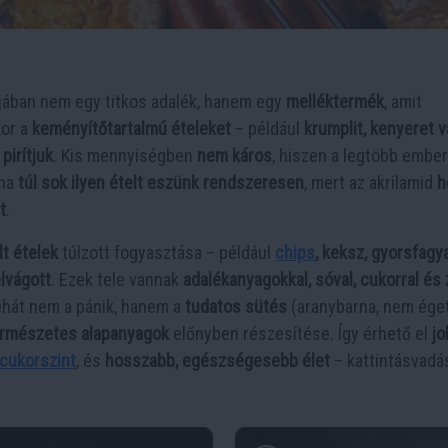
ójában nem egy titkos adalék, hanem egy
melléktermék
, amit
kor a
keményítőtartalmú ételeket
– például
krumplit, kenyeret 
pirítjuk
. Kis mennyiségben
nem káros
, hiszen a legtöbb embe
 ha
túl sok ilyen ételt eszünk rendszeresen
, mert az akrilamid
h
t
.
lt ételek
túlzott fogyasztása – például
chips
, keksz, gyorsfagy
elvágott
. Ezek tele vannak
adalékanyagokkal, sóval, cukorral és 
hát nem a pánik, hanem a
tudatos sütés
(aranybarna, nem ége
természetes alapanyagok
előnyben részesítése. Így érhető el
jo
cukorszint
, és
hosszabb, egészségesebb élet
– kattintásvadá