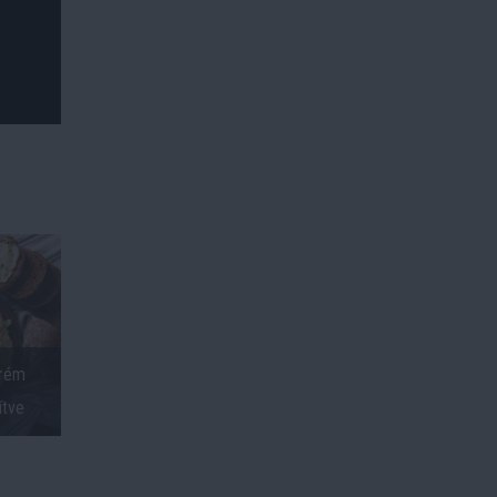
krém
ítve