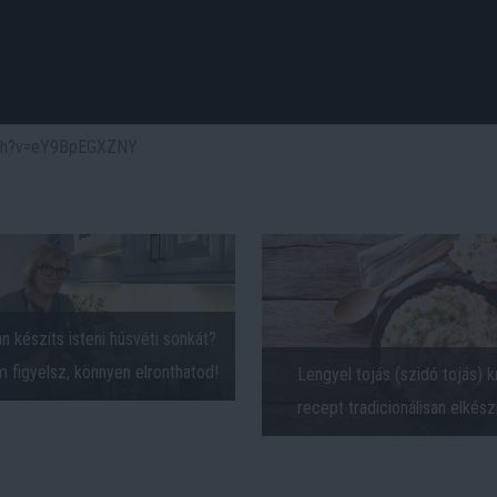
atch?v=eY9BpEGXZNY
 készíts isteni húsvéti sonkát?
 figyelsz, könnyen elronthatod!
Lengyel tojás (szidó tojás) 
recept tradicionálisan elkész