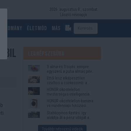
2026. augusztus 8., szombat
László névnapja
Tudomány
Életmód
más
mobil
Legnépszerűbb
3 alma és 3 tojás: ennyire
egyszerű a puha almás pite
titka
Ettől lesz elképesztően
szaftos a csirkecomb: a
sörös pác a titok
HONOR okostelefon
mesterséges intelligencia
funkciók, amelyek
HONOR okostelefon-kamera
megkönnyítik az életet
mb
vs mindennapi fotózási
igények
ti
Stabilcoinos fizetés: így
alakítja át a pénz világát a
Visa, a Mastercard és a
Western Union
További népszerű videók