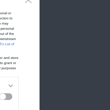
sonal or
eni,
ection to
ou may
 personal
out of the
 downstream
B’s List of
er and store
to grant or
ed purposes