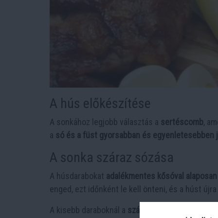
A hús előkészítése
A sonkához legjobb választás a
sertéscomb
, am
a
só és a füst gyorsabban és egyenletesebben já
A sonka száraz sózása
A húsdarabokat
adalékmentes kősóval alaposan
enged, ezt időnként le kell önteni, és a húst újra 
A kisebb daraboknál a
száraz sózás általában 5–