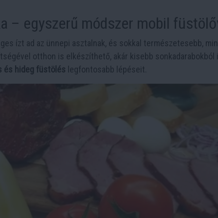
ka – egyszerű módszer mobil füstölő
ges ízt ad az ünnepi asztalnak, és sokkal természetesebb, mint
tségével otthon is elkészíthető, akár kisebb sonkadarabokból i
s és hideg füstölés
legfontosabb lépéseit.