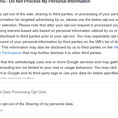
.hu -
Do Not Process My Personal Information
to opt-out of the sale, sharing to third parties, or processing of your per
egyszerűen vízből és sóból készül. A húst annyi lével kell felönt
formation for targeted advertising by us, please use the below opt-out s
r selection. Please note that after your opt-out request is processed y
eing interest-based ads based on personal information utilized by us or
ezetben.
disclosed to third parties prior to your opt-out. You may separately opt-
losure of your personal information by third parties on the IAB’s list of
ölőben
. This information may also be disclosed by us to third parties on the
IA
Participants
that may further disclose it to other third parties.
ítjuk
, majd következik a
hideg füstölés
.
 that this website/app uses one or more Google services and may gath
including but not limited to your visit or usage behaviour. You may click 
 to Google and its third-party tags to use your data for below specifi
ogle consent section.
l Data Processing Opt Outs
0–12 órán keresztül füstöljük
.
o opt-out of the Sharing of my personal data.
In