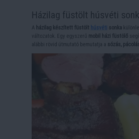
Házilag füstölt húsvéti son
A
házilag készített füstölt
húsvéti
sonka
különle
változatok. Egy egyszerű
mobil házi füstölő
segí
alábbi rövid útmutató bemutatja a
sózás, pácolá