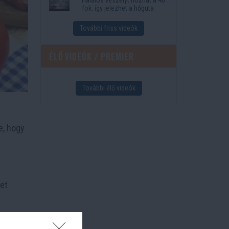
fok: így jelezhet a hőguta
További friss videók
Élő videók / Premier
További élő videók
e, hogy
vet