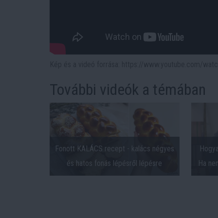
Kép és a videó forrása: https://www.youtube.com/w
További videók a témában
Fonott KALÁCS recept - kalács négyes
Hogyan
és hatos fonás lépésről lépésre
Ha nem