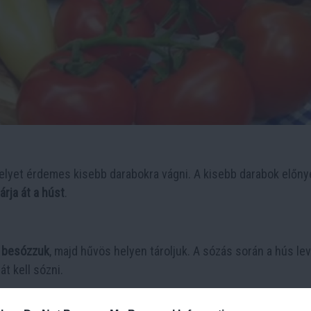
elyet érdemes kisebb darabokra vágni. A kisebb darabok előny
rja át a húst
.
 besózzuk
, majd hűvös helyen tároljuk. A sózás során a hús le
át kell sózni.
6 napig tart
.