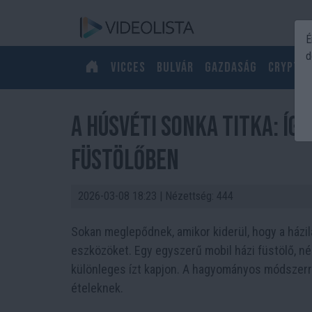
É
d
Vicces
Bulvár
Gazdaság
Crypto
A húsvéti sonka titka: íg
füstölőben
2026-03-08 18:23
| Nézettség: 444
Sokan meglepődnek, amikor kiderül, hogy a házil
eszközöket. Egy egyszerű mobil házi füstölő, n
különleges ízt kapjon. A hagyományos módszerre
ételeknek.