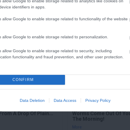
o allow Google to enable storage related to analytics like cookies on
evice identifiers in apps.
ítjuk és érleljük
, majd készen áll a húsvéti főzésre vagy akár
vé
o allow Google to enable storage related to functionality of the website
o allow Google to enable storage related to personalization.
b előnye, hogy természetes alapanyagokkal készül, és egy egy
o allow Google to enable storage related to security, including
cation functionality and fraud prevention, and other user protection.
6 h 2 min
3 h 28 min
CONFIRM
Data Deletion
Data Access
Privacy Policy
s Is A Parasite, And It
Doctor From Columbus:
From A Drop Of Plain...
Worms Come Out Of You
The Morning!
More