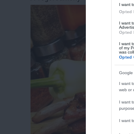
I want t
Opted 
I want 
Advertis
Opted 
I want t
of my P
was col
Opted 
Google 
I want t
web or d
I want t
purpose
I want 