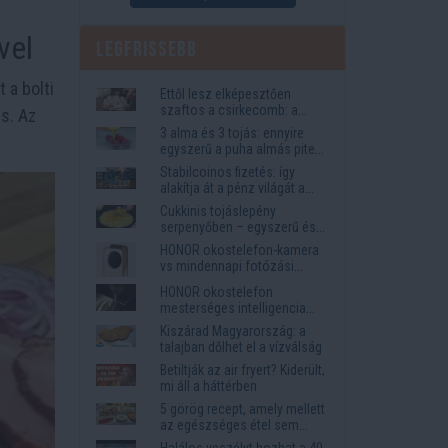
vel
Legfrissebb
 a bolti
Ettől lesz elképesztően
szaftos a csirkecomb: a
s. Az
sörös pác a titok
3 alma és 3 tojás: ennyire
egyszerű a puha almás pite
titka
Stabilcoinos fizetés: így
alakítja át a pénz világát a
Visa, a Mastercard és a
Cukkinis tojáslepény
Western Union
serpenyőben – egyszerű és
laktató vacsora
HONOR okostelefon-kamera
vs mindennapi fotózási
igények
HONOR okostelefon
mesterséges intelligencia
funkciók, amelyek
Kiszárad Magyarország: a
megkönnyítik az életet
talajban dőlhet el a vízválság
Betiltják az air fryert? Kiderült,
mi áll a háttérben
5 görög recept, amely mellett
az egészséges étel sem
tűnik lemondásnak
Halálos veszélyt hozhat a 40