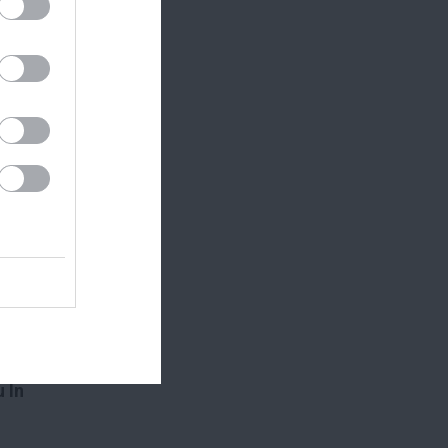
konyra
szerű
 In