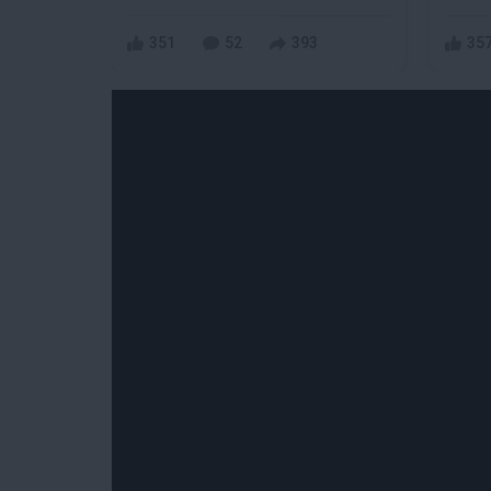
351
52
393
35