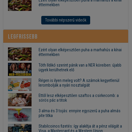
Ezért olyan elképesztően puha a marhahús a kínai
éttermekben
További népszerű videók
Legfrissebb
Ezért olyan elképesztően puha a marhahús a kínai
éttermekben
Tóth Ildikó szerint pánik van a NER köreiben: újabb
ügyek kerülhetnek elő
Régen is ilyen meleg volt? A számok kegyetlenül
lerombolják a nyári nosztalgiát
Ettől lesz elképesztően szaftos a csirkecomb: a
sörös pác a titok
3 alma és 3 tojás: ennyire egyszerű a puha almás
pite titka
Stabilcoinos fizetés: így alakítja át a pénz világát a
Visa, a Mastercard és a Western Union