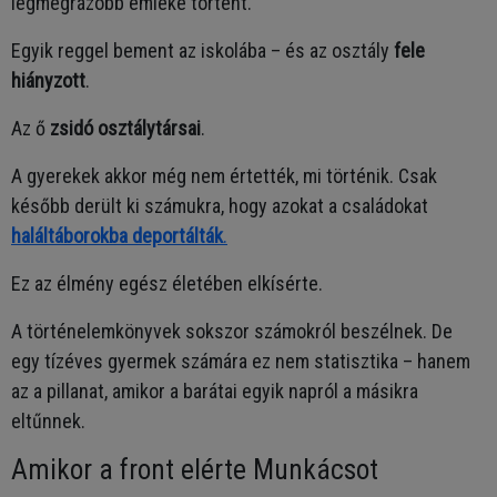
legmegrázóbb emléke történt.
Egyik reggel bement az iskolába – és az osztály
fele
hiányzott
.
Az ő
zsidó osztálytársai
.
A gyerekek akkor még nem értették, mi történik. Csak
később derült ki számukra, hogy azokat a családokat
haláltáborokba
deportálták
.
Ez az élmény egész életében elkísérte.
A történelemkönyvek sokszor számokról beszélnek. De
egy tízéves gyermek számára ez nem statisztika – hanem
az a pillanat, amikor a barátai egyik napról a másikra
eltűnnek.
Amikor a front elérte Munkácsot