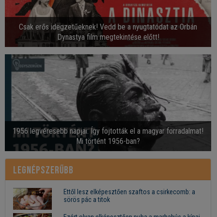
Csak erős idegzetűeknek! Vedd be a nyugtatódat az Orbán
Dynastya film megtekintése előtt!
1956 legvéresebb napjai: Így fojtották el a magyar forradalmat!
Mi történt 1956-ban?
Legnépszerűbb
Ettől lesz elképesztően szaftos a csirkecomb: a
sörös pác a titok