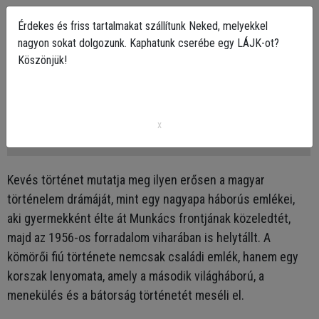
Érdekes és friss tartalmakat szállítunk Neked, melyekkel
nagyon sokat dolgozunk. Kaphatunk cserébe egy LÁJK-ot?
Köszönjük!
A kömörői fiú, aki visszatért a frontba –
egy nagyapa háborús története
x
2026-03-04 10:03
Kevés történet mutatja meg ilyen erősen a magyar
történelem drámáját, mint egy nagyapa háborús emlékei,
aki gyermekként élte át Munkács frontjának közeledtét,
majd az 1956-os forradalom viharában is helytállt. A
kömörői fiú története nemcsak családi emlék, hanem egy
korszak lenyomata, amely a második világháború, a
menekülés és a bátorság történetét meséli el.