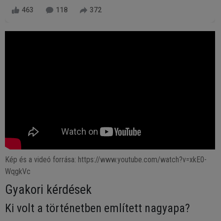
463
118
372
Kép és a videó forrása: https://www.youtube.com/watch?v=xkE0-
WqgkVc
Gyakori kérdések
Ki volt a történetben említett nagyapa?