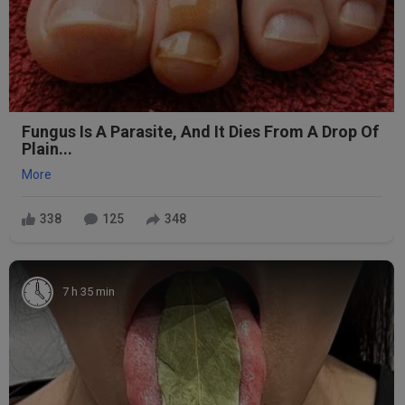
Fungus Is A Parasite, And It Dies From A Drop Of
Plain...
More
338
125
348
7 h 35 min