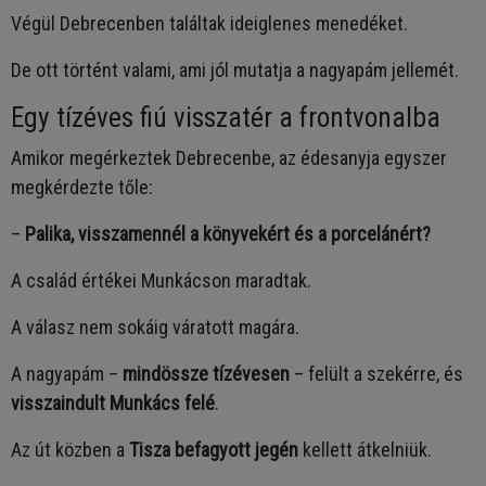
Végül Debrecenben találtak ideiglenes menedéket.
De ott történt valami, ami jól mutatja a nagyapám jellemét.
Egy tízéves fiú visszatér a frontvonalba
Amikor megérkeztek Debrecenbe, az édesanyja egyszer
megkérdezte tőle:
–
Palika, visszamennél a könyvekért és a porcelánért?
A család értékei Munkácson maradtak.
A válasz nem sokáig váratott magára.
A nagyapám –
mindössze tízévesen
– felült a szekérre, és
visszaindult Munkács felé
.
Az út közben a
Tisza befagyott jegén
kellett átkelniük.