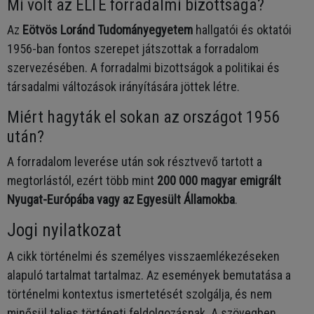
Mi volt az ELTE forradalmi bizottsága?
Az
Eötvös Loránd Tudományegyetem
hallgatói és oktatói
1956-ban fontos szerepet játszottak a forradalom
szervezésében. A forradalmi bizottságok a politikai és
társadalmi változások irányítására jöttek létre.
Miért hagyták el sokan az országot 1956
után?
A forradalom leverése után sok résztvevő tartott a
megtorlástól, ezért több mint
200 000 magyar emigrált
Nyugat-Európába vagy az Egyesült Államokba
.
Jogi nyilatkozat
A cikk történelmi és személyes visszaemlékezéseken
alapuló tartalmat tartalmaz. Az események bemutatása a
történelmi kontextus ismertetését szolgálja, és nem
minősül teljes történeti feldolgozásnak. A szövegben