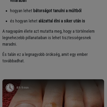
viharában
hogyan lehet
bátorságot tanulni a múltból
és hogyan lehet
alázattal élni a siker után is
A nagyapám élete azt mutatta meg, hogy a történelem
legnehezebb pillanataiban is lehet tisztességesnek
maradni.
És talán ez a legnagyobb örökség, amit egy ember
továbbadhat.
8 h 9 min