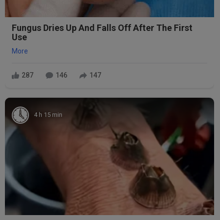
Fungus Dries Up And Falls Off After The First
Use
More
287
146
147
4 h 15 min