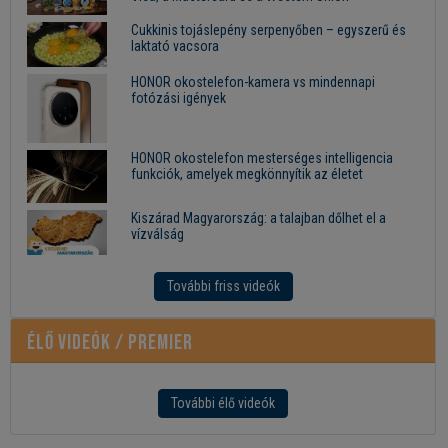
Cukkinis tojáslepény serpenyőben – egyszerű és
laktató vacsora
HONOR okostelefon-kamera vs mindennapi
fotózási igények
HONOR okostelefon mesterséges intelligencia
funkciók, amelyek megkönnyítik az életet
Kiszárad Magyarország: a talajban dőlhet el a
vízválság
További friss videók
Élő videók / Premier
További élő videók