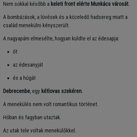
Nem sokkal később a
keleti front elérte Munkács városát
.
A bombázások, a lövések és a közeledő hadsereg miatt a
család menekülni kényszerült.
A nagyapám elmesélte, hogyan küldte el az édesapja:
őt
az édesanyját
és a húgát
Debrecenbe
, egy
kétlovas szekéren
.
A menekülés nem volt romantikus történet.
Hóban és fagyban utaztak.
Az utak tele voltak menekülőkkel.