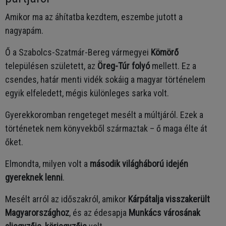
Amikor ma az áhítatba kezdtem, eszembe jutott a
nagyapám.
Ő a Szabolcs-Szatmár-Bereg vármegyei
Kömörő
településen született, az
Öreg-Túr folyó
mellett. Ez a
csendes, határ menti vidék sokáig a magyar történelem
egyik elfeledett, mégis különleges sarka volt.
Gyerekkoromban rengeteget mesélt a múltjáról. Ezek a
történetek nem könyvekből származtak – ő maga élte át
őket.
Elmondta, milyen volt a
második világháború idején
gyereknek lenni
.
Mesélt arról az időszakról, amikor
Kárpátalja visszakerült
Magyarországhoz
, és az édesapja
Munkács városának