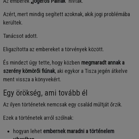
Az emberek
„jogerős Pálnak”
hívták.
Azért, mert mindig segített azoknak, akik jogi problémába
kerültek.
Tanácsot adott.
Eligazította az embereket a törvények között.
És mindezt úgy tette, hogy közben
megmaradt annak a
szerény kömörői fiúnak
, aki egykor a Tisza jegén átkelve
ment vissza a könyvekért.
Egy örökség, ami tovább él
Az ilyen történetek nemcsak egy család múltját őrzik.
Ezek a történetek arról szólnak:
hogyan lehet
embernek maradni a történelem