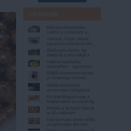
Legfrissebb
Ettől lesz elképesztően
szaftos a csirkecomb: a
sörös pác a titok
3 alma és 3 tojás: ennyire
egyszerű a puha almás pite
titka
Stabilcoinos fizetés: így
alakítja át a pénz világát a
Visa, a Mastercard és a
Cukkinis tojáslepény
Western Union
serpenyőben – egyszerű és
laktató vacsora
HONOR okostelefon-kamera
vs mindennapi fotózási
igények
HONOR okostelefon
mesterséges intelligencia
funkciók, amelyek
Kiszárad Magyarország: a
megkönnyítik az életet
talajban dőlhet el a vízválság
Betiltják az air fryert? Kiderült,
mi áll a háttérben
5 görög recept, amely mellett
az egészséges étel sem
tűnik lemondásnak
Halálos veszélyt hozhat a 40