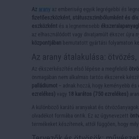
Az
arany
az emberiség egyik legrégebbi és legn
fizetőeszközként, státuszszimbólumként és dís
eszközként
és a legnemesebb
ékszeralapanyag
az elhasználódott vagy divatjamúlt ékszer újra 
központjában
bemutatott gyártási folyamaton k
Az arany átalakulása: ötvözés,
Az ékszerkészítés első lépése a megfelelő
ötvö
önmagában nem alkalmas tartós ékszerek készí
palládiumot
– adnak hozzá, hogy keményebb és el
ezrelékes)
vagy
18 karátos (750 ezrelékes)
aran
A különböző karátú aranyakat és ötvözőanyagok
olvadékot formába öntik. Ez az úgynevezett
önt
termékeket készítenek, attól függően, hogy mily
Tervezők és ötvösök: művészet