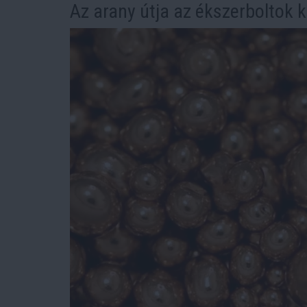
Az arany útja az ékszerboltok 