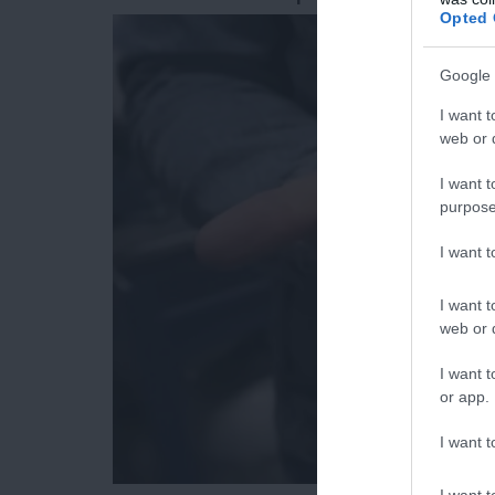
Opted 
Google 
I want t
web or d
I want t
purpose
I want 
I want t
web or d
I want t
or app.
I want t
I want t