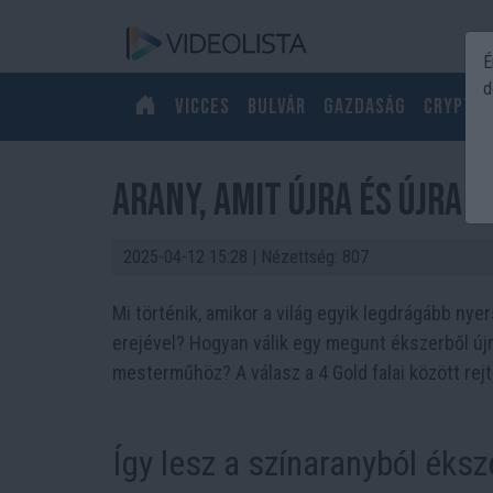
É
d
Vicces
Bulvár
Gazdaság
Crypto
Arany, amit újra és újra 
2025-04-12 15:28
| Nézettség: 807
Mi történik, amikor a világ egyik legdrágább nyer
erejével? Hogyan válik egy megunt ékszerből újr
mesterműhöz? A válasz a 4 Gold falai között re
Így lesz a színaranyból éksz