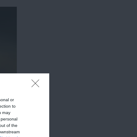
sonal or
ection to
ou may
 personal
out of the
 downstream