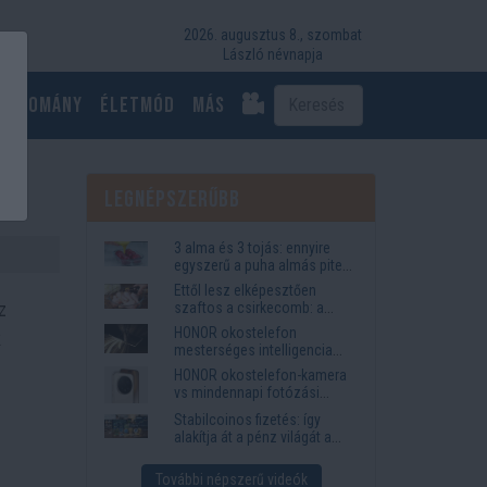
2026. augusztus 8., szombat
László névnapja
Tudomány
Életmód
más
ig
Legnépszerűbb
3 alma és 3 tojás: ennyire
egyszerű a puha almás pite
titka
Ettől lesz elképesztően
z
szaftos a csirkecomb: a
sörös pác a titok
HONOR okostelefon
k
mesterséges intelligencia
funkciók, amelyek
HONOR okostelefon-kamera
megkönnyítik az életet
vs mindennapi fotózási
igények
Stabilcoinos fizetés: így
alakítja át a pénz világát a
Visa, a Mastercard és a
Western Union
További népszerű videók