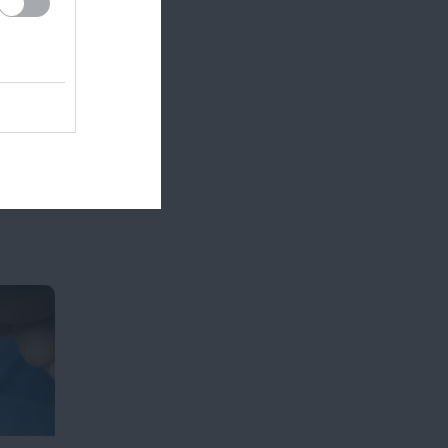
e a
újra