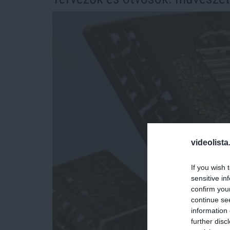
videolista
If you wish 
sensitive in
confirm you
continue se
information 
further disc