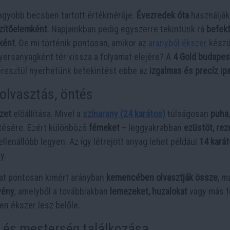
agyobb becsben tartott értékmérője.
Évezredek óta
használják
zítőelemként
. Napjainkban pedig egyszerre tekintünk rá
befekt
ként
. De mi történik pontosan, amikor az
aranyból ékszer
készü
nyersanyagként tér vissza a folyamat elejére? A
4 Gold budapes
eresztül nyerhetünk betekintést ebbe az
izgalmas és precíz ip
 olvasztás, öntés
zet
előállítása. Mivel a
színarany (24 karátos)
túlságosan
puha
,
tésére. Ezért különböző
fémeket
– leggyakrabban
ezüstöt, rez
lenállóbb legyen. Az így létrejött anyag lehet például
14 kará
y.
at pontosan kimért arányban
kemencében olvasztják össze
, m
vény
, amelyből a továbbiakban
lemezeket, huzalokat
vagy más f
en ékszer lesz belőle.
 és mesterség találkozása