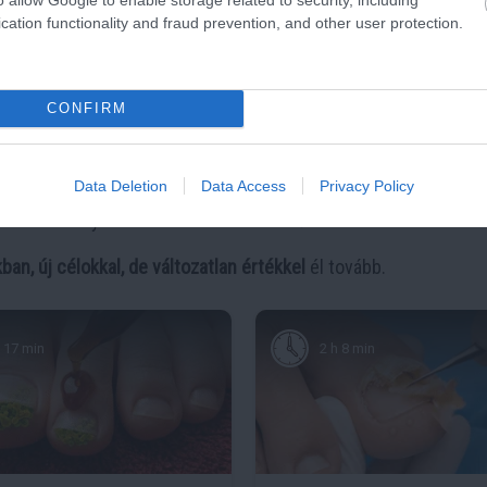
znek el: a
használt aranyat beolvasztják
, és visszanyerik belől
cation functionality and fraud prevention, and other user protection.
ak
nevezik, amely során a szennyező anyagokat eltávolítják, így 
CONFIRM
z használnak fel,
Data Deletion
Data Access
Privacy Policy
tanúsítvánnyal ellátva kerül a befektetők kezébe.
ban, új célokkal, de változatlan értékkel
él tovább.
17 min
2 h 8 min