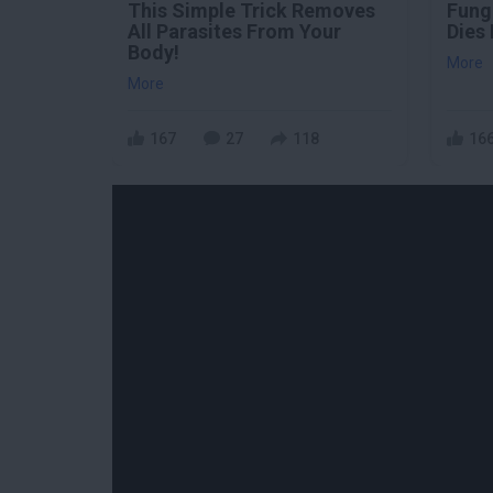
This Simple Trick Removes
Fungu
All Parasites From Your
Dies 
Body!
More
More
167
27
118
16