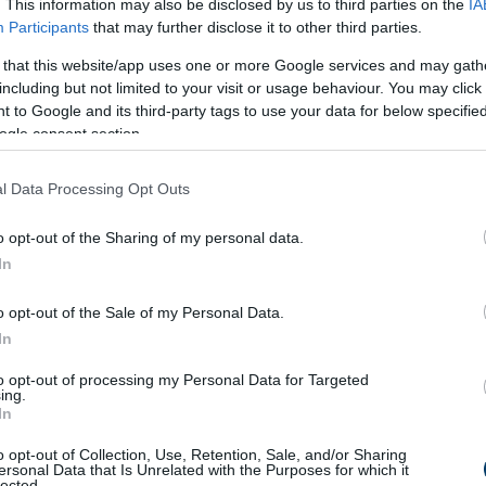
. This information may also be disclosed by us to third parties on the
IA
Participants
that may further disclose it to other third parties.
sök
munkája következik. A tervezők a legújabb
divatirányzatoka
ák meg a darabokat. Az ötvösök pedig a lemezekből és huzalo
 that this website/app uses one or more Google services and may gath
including but not limited to your visit or usage behaviour. You may click 
fűrészelik, forrasztják, polírozzák
, míg végül megszületik a kés
 to Google and its third-party tags to use your data for below specifi
ogle consent section.
mely hivatalosan is igazolja az arany tisztaságát. A különböző 
zágon is szigorú szabályok érvényesek.
l Data Processing Opt Outs
az arany ára
o opt-out of the Sharing of my personal data.
rany ára történelmi csúcsokat dönt
, megnőtt a jelentősége a
In
mcsak az ékszerek értékét határozzák meg, de
hamisítványok
o opt-out of the Sale of my Personal Data.
lyan trükkök, mint a
részben aranyozott, de belül más fémből k
In
et alig tartalmazó ötvözetek
.
to opt-out of processing my Personal Data for Targeted
ódi és a hamis arany között, és segíthet a vásárlóknak vagy
ing.
In
o opt-out of Collection, Use, Retention, Sale, and/or Sharing
znosítás és befektetési arany
ersonal Data that Is Unrelated with the Purposes for which it
lected.