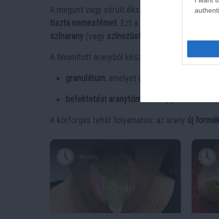
A megunt vagy sérült ékszerek gyakran nem ves
authenti
tiszta nemesfémet
. Ezt a folyamatot
finomításn
színarany
(vagy
színezüst
) jön létre.
A finomított aranyból készülhet:
granulátum
, amelyet új ékszerek gyártásáho
befektetési aranytömb
, amely pecséttel és 
A körforgás tehát folyamatos: az arany
új formák
40 min