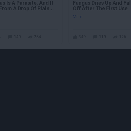
s Is A Parasite, And It
Fungus Dries Up And Fal
From A Drop Of Plain...
Off After The First Use
More
6
140
254
349
119
126