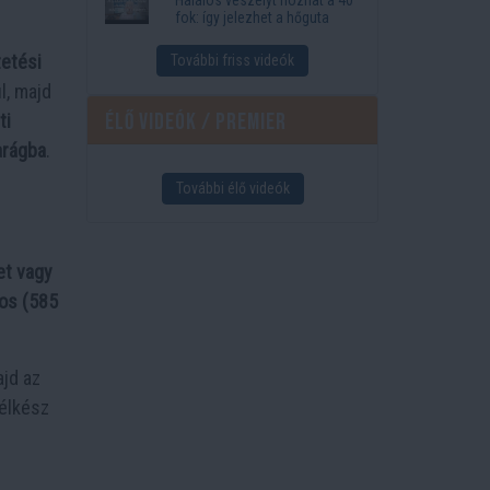
fok: így jelezhet a hőguta
etési
További friss videók
l, majd
Élő videók / Premier
ti
arágba
.
További élő videók
et vagy
tos (585
ajd az
élkész