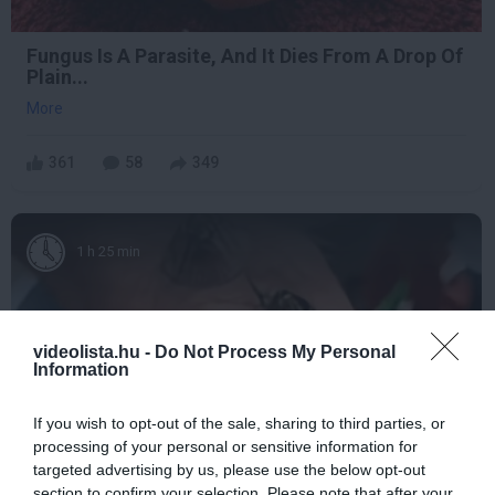
Fungus Is A Parasite, And It Dies From A Drop Of
Plain...
More
361
58
349
1 h 25 min
videolista.hu -
Do Not Process My Personal
Information
If you wish to opt-out of the sale, sharing to third parties, or
processing of your personal or sensitive information for
targeted advertising by us, please use the below opt-out
section to confirm your selection. Please note that after your