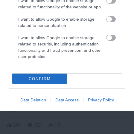
I want to allow Google to enable storage
414
104
117
related to functionality of the website or app.
I want to allow Google to enable storage
related to personalization.
9 h 35 min
I want to allow Google to enable storage
related to security, including authentication
functionality and fraud prevention, and other
user protection.
CONFIRM
Stop Eating These 3 Foods That Are Known to
Data Deletion
Data Access
Privacy Policy
Cause Parasites
More
269
123
113