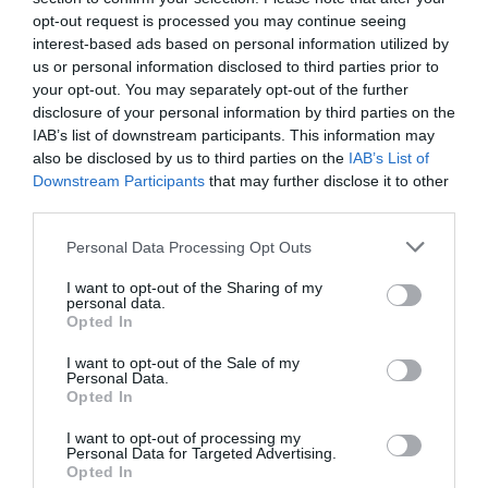
5 Hidden Signs You Have Worms Inside Your
opt-out request is processed you may continue seeing
Body
interest-based ads based on personal information utilized by
More
us or personal information disclosed to third parties prior to
your opt-out. You may separately opt-out of the further
173
107
361
disclosure of your personal information by third parties on the
IAB’s list of downstream participants. This information may
also be disclosed by us to third parties on the
IAB’s List of
Downstream Participants
that may further disclose it to other
3 h 45 min
third parties.
Please note that this website/app uses one or more Google
Personal Data Processing Opt Outs
services and may gather and store information including but
not limited to your visit or usage behaviour. You may click to
I want to opt-out of the Sharing of my
personal data.
grant or deny consent to Google and its third-party tags to
Opted In
use your data for below specified purposes in below Google
consent section.
I want to opt-out of the Sale of my
Personal Data.
Opted In
I want to opt-out of processing my
Fungus Dries Up And Falls Off After The First
Personal Data for Targeted Advertising.
Use
Opted In