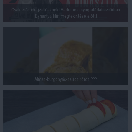
Csak erős idegzetűeknek! Vedd be a nyugtatódat az Orbán
Dynastya film megtekintése előtt!
Almás-burgonyás-sajtos rétes ???