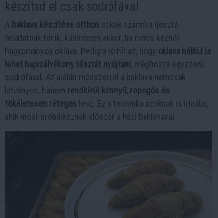
készítsd el csak sodrófával
A
baklava készítése otthon
sokak számára ijesztő
feladatnak tűnik, különösen akkor, ha nincs kéznél
hagyományos oklava. Pedig a jó hír az, hogy
oklava nélkül is
lehet hajszálvékony tésztát nyújtani
, méghozzá egyszerű
sodrófával. Az alábbi módszerrel a baklava nemcsak
látványos, hanem
rendkívül könnyű, ropogós és
tökéletesen réteges
lesz. Ez a technika azoknak is ideális,
akik most próbálkoznak először a házi baklavával.