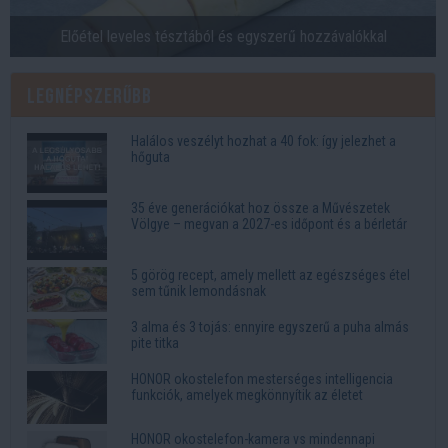
Előétel leveles tésztából és egyszerű hozzávalókkal
Legnépszerűbb
Halálos veszélyt hozhat a 40 fok: így jelezhet a
hőguta
35 éve generációkat hoz össze a Művészetek
Völgye – megvan a 2027-es időpont és a bérletár
5 görög recept, amely mellett az egészséges étel
sem tűnik lemondásnak
3 alma és 3 tojás: ennyire egyszerű a puha almás
pite titka
HONOR okostelefon mesterséges intelligencia
funkciók, amelyek megkönnyítik az életet
HONOR okostelefon-kamera vs mindennapi