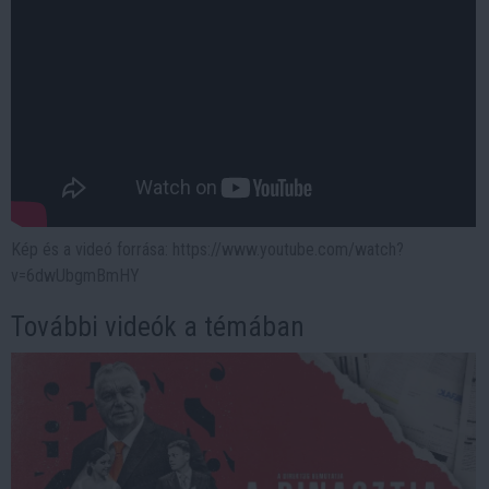
Kép és a videó forrása: https://www.youtube.com/watch?
v=6dwUbgmBmHY
További videók a témában