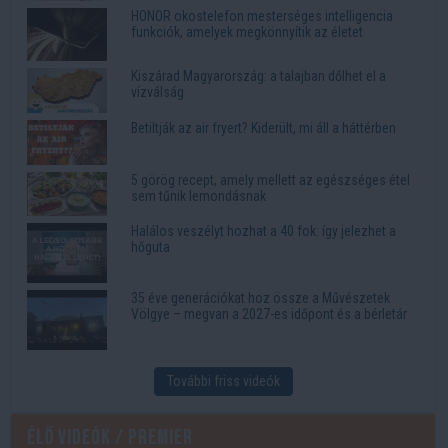
HONOR okostelefon mesterséges intelligencia
funkciók, amelyek megkönnyítik az életet
Kiszárad Magyarország: a talajban dőlhet el a
vízválság
Betiltják az air fryert? Kiderült, mi áll a háttérben
5 görög recept, amely mellett az egészséges étel
sem tűnik lemondásnak
Halálos veszélyt hozhat a 40 fok: így jelezhet a
hőguta
35 éve generációkat hoz össze a Művészetek
Völgye – megvan a 2027-es időpont és a bérletár
További friss videók
Élő videók / Premier