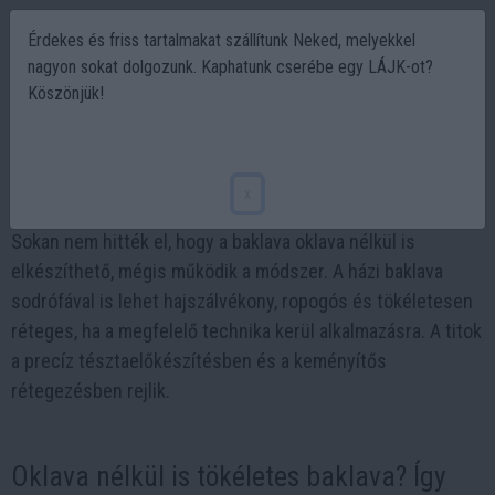
Érdekes és friss tartalmakat szállítunk Neked, melyekkel
nagyon sokat dolgozunk. Kaphatunk cserébe egy LÁJK-ot?
Köszönjük!
Baklava, ami gyors, egyszerű, kezdőknek is
2026-03-02 12:53
x
Sokan nem hitték el, hogy a baklava oklava nélkül is
elkészíthető, mégis működik a módszer. A házi baklava
sodrófával is lehet hajszálvékony, ropogós és tökéletesen
réteges, ha a megfelelő technika kerül alkalmazásra. A titok
a precíz tésztaelőkészítésben és a keményítős
rétegezésben rejlik.
Oklava nélkül is tökéletes baklava? Így