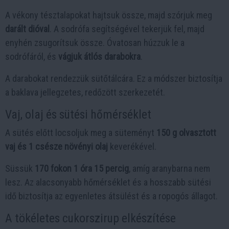
A vékony tésztalapokat hajtsuk össze, majd szórjuk meg
darált dióval
. A sodrófa segítségével tekerjük fel, majd
enyhén zsugorítsuk össze. Óvatosan húzzuk le a
sodrófáról, és
vágjuk átlós darabokra
.
A darabokat rendezzük sütőtálcára. Ez a módszer biztosítja
a baklava jellegzetes, redőzött szerkezetét.
Vaj, olaj és sütési hőmérséklet
A sütés előtt locsoljuk meg a süteményt
150 g olvasztott
vaj és 1 csésze növényi olaj
keverékével.
Süssük
170 fokon 1 óra 15 percig
, amíg aranybarna nem
lesz. Az alacsonyabb hőmérséklet és a hosszabb sütési
idő biztosítja az egyenletes átsülést és a ropogós állagot.
A tökéletes cukorszirup elkészítése