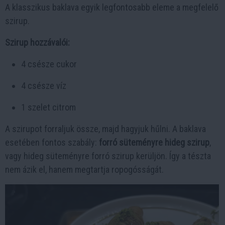
A klasszikus baklava egyik legfontosabb eleme a megfelelő
szirup.
Szirup hozzávalói:
4 csésze cukor
4 csésze víz
1 szelet citrom
A szirupot forraljuk össze, majd hagyjuk hűlni. A baklava
esetében fontos szabály:
forró süteményre hideg szirup
,
vagy hideg süteményre forró szirup kerüljön. Így a tészta
nem ázik el, hanem megtartja ropogósságát.