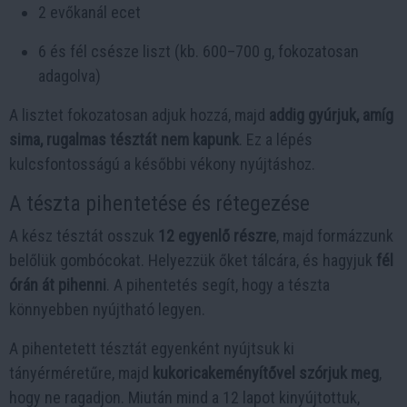
2 evőkanál ecet
6 és fél csésze liszt (kb. 600–700 g, fokozatosan
adagolva)
A lisztet fokozatosan adjuk hozzá, majd
addig gyúrjuk, amíg
sima, rugalmas tésztát nem kapunk
. Ez a lépés
kulcsfontosságú a későbbi vékony nyújtáshoz.
A tészta pihentetése és rétegezése
A kész tésztát osszuk
12 egyenlő részre
, majd formázzunk
belőlük gombócokat. Helyezzük őket tálcára, és hagyjuk
fél
órán át pihenni
. A pihentetés segít, hogy a tészta
könnyebben nyújtható legyen.
A pihentetett tésztát egyenként nyújtsuk ki
tányérméretűre, majd
kukoricakeményítővel szórjuk meg
,
hogy ne ragadjon. Miután mind a 12 lapot kinyújtottuk,