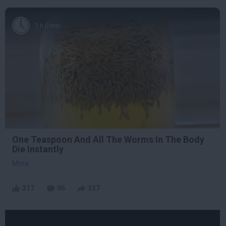
2 h 0 min
One Teaspoon And All The Worms In The Body
Die Instantly
More
317
96
337