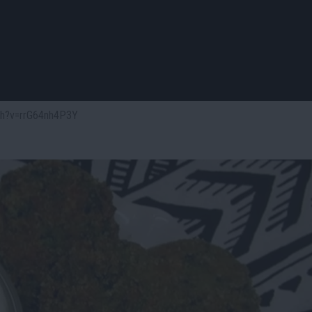
tch?v=rrG64nh4P3Y