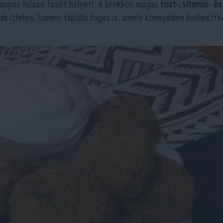
nyos húsos fasírt helyett. A brokkoli magas
rost-, vitamin- és
ízletes, hanem tápláló fogás is, amely könnyedén beilleszth