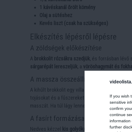
1 kávéskanál őrölt kömény
Olaj a sütéshez
Kevés liszt (csak ha szükséges)
Elkészítés lépésről lépésre
A zöldségek előkészítése
A
brokkolit rózsákra szedjük
, és forrásban lévő 
sárgarépát lereszeljük
, a
vöröshagymát és fokha
A massza összeállítása
videolista
A kihűlt brokkolit egy villa segítségével összet
If you wish 
tojásokat és a fűszereket (
só, bors, kömény
). E
sensitive in
masszát. Ha túl lágy lenne, egy kevés liszt hozzá
confirm you
continue se
A fasírt formázása és sütése
information 
further disc
Nedves kézzel
kis golyókat vagy lapos fasírtok