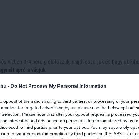
sós vízben 3-4 percig előfőzzük, majd leszűrjük és hagyjuk kihű
gymát apróra vágjuk
.
.hu -
Do Not Process My Personal Information
örjük, majd hozzáadjuk a reszelt sárgarépát, a hagymát, a fokhag
to opt-out of the sale, sharing to third parties, or processing of your per
zután
belekeverjük a zsemlemorzsát
, és alaposan összedolgoz
formation for targeted advertising by us, please use the below opt-out s
adásával javíthatjuk az állagát.
r selection. Please note that after your opt-out request is processed y
eing interest-based ads based on personal information utilized by us or
disclosed to third parties prior to your opt-out. You may separately opt-
losure of your personal information by third parties on the IAB’s list of
at formázunk
, majd közepesen forró olajban
aranybarnára sütjük