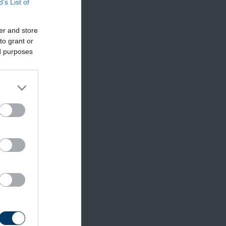
B’s List of
20-25
er and store
to grant or
ed purposes