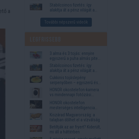
igények
Stabilcoinos fizetés: így
alakítja át a pénz világát a
ető a
Visa, a Mastercard és a
Western Union
További népszerű videók
Legfrissebb
3 alma és 3 tojás: ennyire
egyszerű a puha almás pite
titka
Stabilcoinos fizetés: így
alakítja át a pénz világát a
Visa, a Mastercard és a
Cukkinis tojáslepény
Western Union
serpenyőben – egyszerű és
laktató vacsora
HONOR okostelefon-kamera
vs mindennapi fotózási
igények
HONOR okostelefon
mesterséges intelligencia
funkciók, amelyek
Kiszárad Magyarország: a
megkönnyítik az életet
talajban dőlhet el a vízválság
Betiltják az air fryert? Kiderült,
mi áll a háttérben
5 görög recept, amely mellett