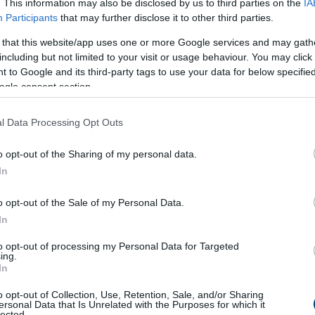
. This information may also be disclosed by us to third parties on the
IA
ban sütést, a fasírtokat
sütőpapírral bélelt tepsiben, 180°C-on 
Participants
that may further disclose it to other third parties.
 that this website/app uses one or more Google services and may gath
including but not limited to your visit or usage behaviour. You may click 
 to Google and its third-party tags to use your data for below specifi
ogle consent section.
l Data Processing Opt Outs
o opt-out of the Sharing of my personal data.
In
o opt-out of the Sale of my Personal Data.
In
to opt-out of processing my Personal Data for Targeted
ing.
In
o opt-out of Collection, Use, Retention, Sale, and/or Sharing
ersonal Data that Is Unrelated with the Purposes for which it
lected.