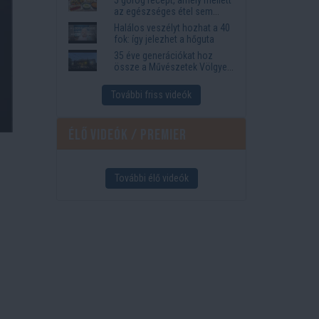
az egészséges étel sem
tűnik lemondásnak
Halálos veszélyt hozhat a 40
fok: így jelezhet a hőguta
35 éve generációkat hoz
össze a Művészetek Völgye
– megvan a 2027-es időpont
és a bérletár
További friss videók
Élő videók / Premier
További élő videók