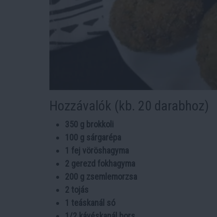
Hozzávalók (kb. 20 darabhoz)
350 g brokkoli
100 g sárgarépa
1 fej vöröshagyma
2 gerezd fokhagyma
200 g zsemlemorzsa
2 tojás
1 teáskanál só
1/2 kávéskanál bors