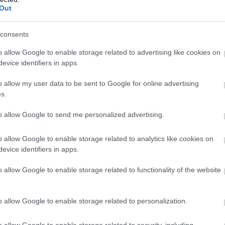
Out
consents
o allow Google to enable storage related to advertising like cookies on
togatós
okhoz, salátákhoz vagy akár főzelékek mellé is
. Hidege
evice identifiers in apps.
gy könnyű vacsorára
is tökéletes választás lehet.
o allow my user data to be sent to Google for online advertising
s.
to allow Google to send me personalized advertising.
10 h 45 min
11 h 43 min
o allow Google to enable storage related to analytics like cookies on
evice identifiers in apps.
o allow Google to enable storage related to functionality of the website
o allow Google to enable storage related to personalization.
Teaspoon And All The
Fungus Is A Parasite, An
s In The Body Die
Dies From A Drop Of Plai
ntly
o allow Google to enable storage related to security, including