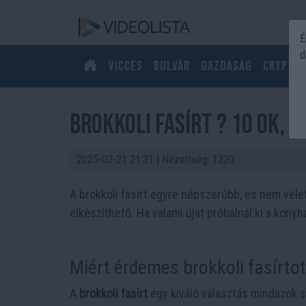
É
d
Vicces
Bulvár
Gazdaság
Crypto
BROKKOLI FASÍRT ? 10 ok, a
2025-02-21 21:31
| Nézettség: 1320
A brokkoli fasírt egyre népszerűbb, és nem véle
elkészíthető. Ha valami újat próbálnál ki a kony
Miért érdemes brokkoli fasírtot
A
brokkoli fasírt
egy kiváló választás mindazok s