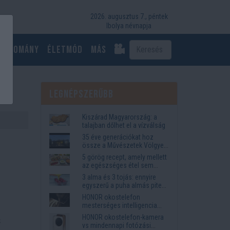
2026. augusztus 7., péntek
Ibolya névnapja
Tudomány
Életmód
más
Legnépszerűbb
Kiszárad Magyarország: a
talajban dőlhet el a vízválság
35 éve generációkat hoz
össze a Művészetek Völgye
– megvan a 2027-es időpont
5 görög recept, amely mellett
és a bérletár
az egészséges étel sem
tűnik lemondásnak
3 alma és 3 tojás: ennyire
egyszerű a puha almás pite
titka
HONOR okostelefon
mesterséges intelligencia
funkciók, amelyek
HONOR okostelefon-kamera
s
megkönnyítik az életet
vs mindennapi fotózási