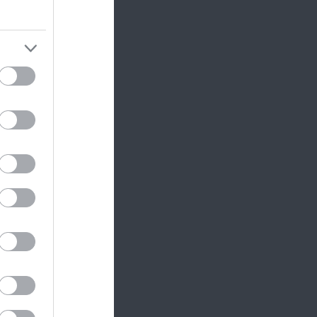
n és
d It
n...