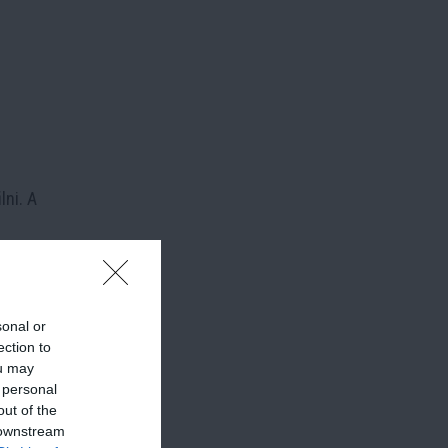
lni. A
ymát, a
sonal or
zuk a
ection to
ou may
 personal
out of the
 downstream