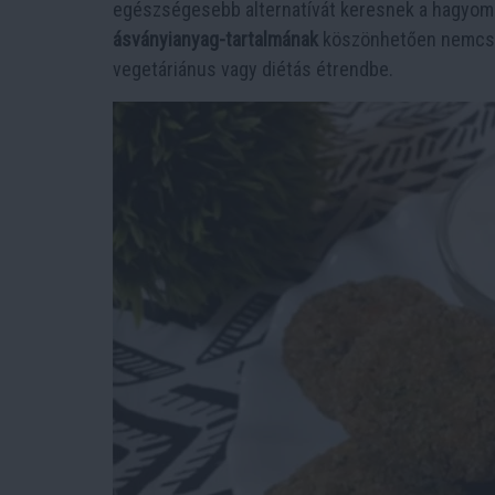
egészségesebb alternatívát keresnek a hagyomá
ásványianyag-tartalmának
köszönhetően nemcsak 
vegetáriánus vagy diétás étrendbe.